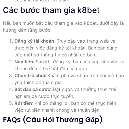
Các bước tham gia k8bet
Nếu bạn muốn bắt đầu tham gia vào k8bet, dưới đây là
hướng dẫn từng bước:
Đăng ký tài khoản
: Truy cập vào trang web và
thực hiện việc đăng ký tài khoản. Bạn cần cung
cấp một số thông tin cá nhân cơ bản.
Nạp tiền
: Sau khi đăng ký, bạn cần nạp tiền vào tài
khoản để có thể bắt đầu cá cược.
Chọn trò chơi
: Khám phá và chọn trò chơi mà bạn
yêu thích để tham gia.
Bắt đầu cá cược
: Đặt cược và thưởng thức trải
nghiệm cá cược trực tuyến.
Rút tiền
: Khi có thắng lợi, bạn có thể thực hiện
việc rút tiền nhanh chóng và thuận tiện.
FAQs (Câu Hỏi Thường Gặp)