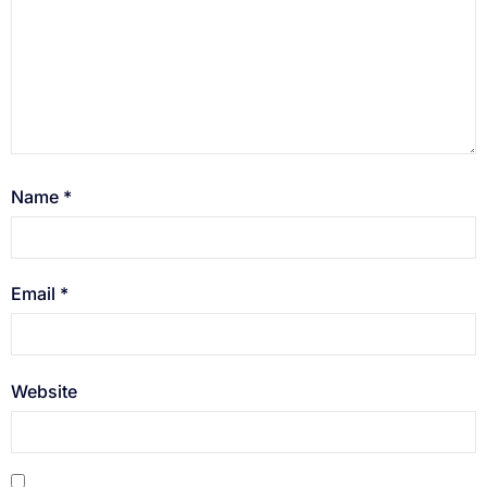
Name
*
Email
*
Website