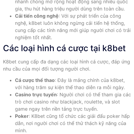
nhanh chóng mở rộng hoạt động sang nhiều quốc
gia, thu hút hàng triệu người dùng trên toàn cầu.
Cải tiến công nghệ
: Với sự phát triển của công
nghệ, k8bet luôn không ngừng cải tiến hệ thống,
cung cấp các tính năng mới giúp người chơi có trải
nghiệm tốt nhất.
Các loại hình cá cược tại k8bet
K8bet cung cấp đa dạng các loại hình cá cược, đáp ứng
nhu cầu của mọi đối tượng người chơi.
Cá cược thể thao
: Đây là mảng chính của k8bet,
với hàng trăm sự kiện thể thao diễn ra mỗi ngày.
Casino trực tuyến
: Người chơi có thể tham gia các
trò chơi casino như blackjack, roulette, và slot
game ngay trên nền tảng trực tuyến.
Poker
: K8bet cũng tổ chức các giải đấu poker hấp
dẫn, nơi người chơi có thể thử thách kỹ năng của
mình.