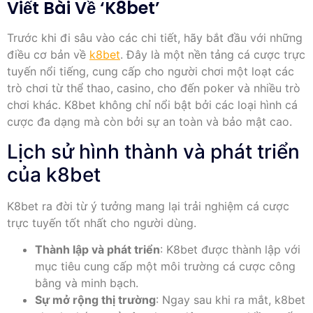
Viết Bài Về ‘k8bet’
Trước khi đi sâu vào các chi tiết, hãy bắt đầu với những
điều cơ bản về
k8bet
. Đây là một nền tảng cá cược trực
tuyến nổi tiếng, cung cấp cho người chơi một loạt các
trò chơi từ thể thao, casino, cho đến poker và nhiều trò
chơi khác. K8bet không chỉ nổi bật bởi các loại hình cá
cược đa dạng mà còn bởi sự an toàn và bảo mật cao.
Lịch sử hình thành và phát triển
của k8bet
K8bet ra đời từ ý tưởng mang lại trải nghiệm cá cược
trực tuyến tốt nhất cho người dùng.
Thành lập và phát triển
: K8bet được thành lập với
mục tiêu cung cấp một môi trường cá cược công
bằng và minh bạch.
Sự mở rộng thị trường
: Ngay sau khi ra mắt, k8bet