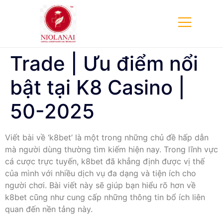
Trade | Ưu điểm nổi
bật tại K8 Casino |
50-2025
Viết bài về ‘k8bet’ là một trong những chủ đề hấp dẫn
mà người dùng thường tìm kiếm hiện nay. Trong lĩnh vực
cá cược trực tuyến, k8bet đã khẳng định được vị thế
của mình với nhiều dịch vụ đa dạng và tiện ích cho
người chơi. Bài viết này sẽ giúp bạn hiểu rõ hơn về
k8bet cũng như cung cấp những thông tin bổ ích liên
quan đến nền tảng này.