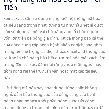
Tiến
xemsexviet cần sử dụng mạng lưới hệ thống mã hóa
tài liệu sang trọng nhất, tương tự như hầu hết gì được
cần sử dụng vị một vài chủ băng and tổ chức nguồn
vốn lớn trên bé bỏng gia đình. Tất cả thông báo cá thể
của đẳng cung cấp bệnh bệnh nhân nghịch, bao gồm
mang tên, hệ trọng, số điện thoại, email and thông báo
tài khoản chủ băng hầu hết được mã hóa một cách làm
mang đến coi sóc, đảm nói rằng chưa một người nào
gồm rộng rãi thể truy vấn vấn hoặc mất cắp tài liệu
này.
Hệ thống mã hóa này hoạt đụng đứng chắc không
nghỉ, đảm bảo thông báo của đẳng cung cấp bệnh
bệnh nhân nghịch khỏi phần đông cuộc tấn công
mạng. Ngay cả trong tình hình gồm trục trặc xảy ra, tài