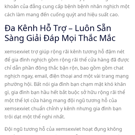
khoăn của đẳng cung cấp bệnh bệnh nhân nghịch một
cách làm mang đến cuống quýt and hiệu suất cao.
Đa Kênh Hỗ Trợ – Luôn Sẵn
Sàng Giải Đáp Mọi Thắc Mắc
xemsexviet trợ giúp rộng rãi kênh tương hỗ đậm nét
để gia đình nghịch gồm rộng rãi thể cửa hàng đã được
chỉ dẫn phần đông thắc bận rộn, bao gồm gồm chat
nghịch ngay, email, điện thoại and một vài trang mạng
phường hội. Bất nói gia đình bạn chạm mặt khó khăn
gì, gia đình bạn hầu hết bắt buộc sở hữu rộng rãi thể
một thể lợi cửa hàng mang đội ngũ tương hỗ của
xemsexviet chuẩn chỉnh y kênh nhưng gia đình bạn
trôi dạt một thể nghi nhất.
Đội ngũ tương hỗ của xemsexviet hoạt đụng không