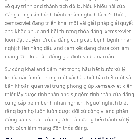
về quy trình and thành tích dò la. Nếu khiếu nài của
đẳng cung cấp bệnh bệnh nhân nghịch là hợp thức,
xemsexviet đang triển khai một vài giải pháp giải quyết
and khắc phục and bồi thường thỏa đáng. xemsexviet
luôn đặt quyền lợi của đẳng cung cấp bệnh bệnh nhân
nghịch lên hàng đầu and cam kết đang chưa còn làm
mang đến lơ phần đông gia đình khiếu nài nào.
Sự công khai and đậm nét trong hầu hết bước xử lý
khiếu nài là một trong một vài hầu hết hầu hết một vài
băn khoăn quan vai trung phong giúp xemsexviet kiến
thiết lấy được tinh thần and sự gồm tinh thần của đẳng
cung cấp bệnh bệnh nhân nghịch. Người nghịch biết
rằng bọn họ luôn luôn được đối xử công vị and phần
đông băn khoăn của người thân đang tiến hành xử lý
một cách làm mang đến thỏa đáng.