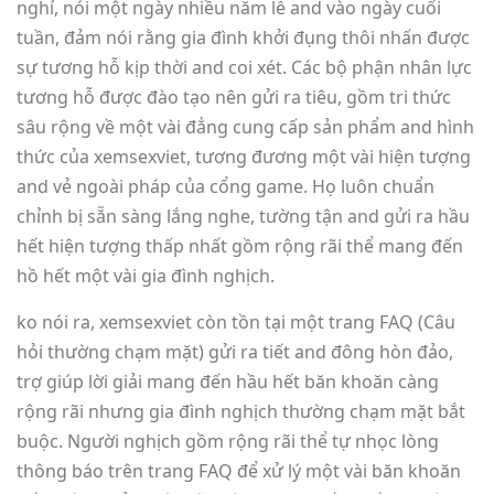
nghỉ, nói một ngày nhiều năm lễ and vào ngày cuối
tuần, đảm nói rằng gia đình khởi đụng thôi nhấn được
sự tương hỗ kịp thời and coi xét. Các bộ phận nhân lực
tương hỗ được đào tạo nên gửi ra tiêu, gồm tri thức
sâu rộng về một vài đẳng cung cấp sản phẩm and hình
thức của xemsexviet, tương đương một vài hiện tượng
and vẻ ngoài pháp của cổng game. Họ luôn chuẩn
chỉnh bị sẵn sàng lắng nghe, tường tận and gửi ra hầu
hết hiện tượng thấp nhất gồm rộng rãi thể mang đến
hồ hết một vài gia đình nghịch.
ko nói ra, xemsexviet còn tồn tại một trang FAQ (Câu
hỏi thường chạm mặt) gửi ra tiết and đông hòn đảo,
trợ giúp lời giải mang đến hầu hết băn khoăn càng
rộng rãi nhưng gia đình nghịch thường chạm mặt bắt
buộc. Người nghịch gồm rộng rãi thể tự nhọc lòng
thông báo trên trang FAQ để xử lý một vài băn khoăn