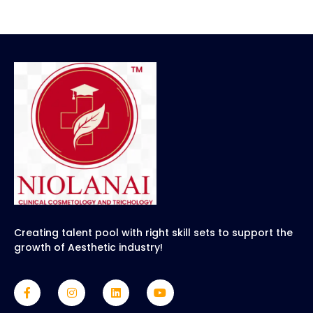
Creating talent pool with right skill sets to support the
growth of Aesthetic industry!