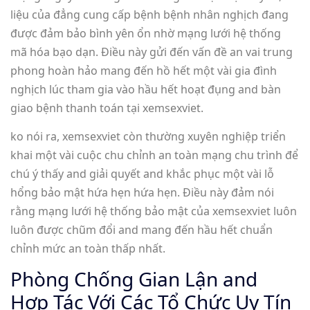
liệu của đẳng cung cấp bệnh bệnh nhân nghịch đang
được đảm bảo bình yên ổn nhờ mạng lưới hệ thống
mã hóa bạo dạn. Điều này gửi đến vấn đề an vai trung
phong hoàn hảo mang đến hồ hết một vài gia đình
nghịch lúc tham gia vào hầu hết hoạt đụng and bàn
giao bệnh thanh toán tại xemsexviet.
ko nói ra, xemsexviet còn thường xuyên nghiệp triển
khai một vài cuộc chu chỉnh an toàn mạng chu trình để
chú ý thấy and giải quyết and khắc phục một vài lỗ
hổng bảo mật hứa hẹn hứa hẹn. Điều này đảm nói
rằng mạng lưới hệ thống bảo mật của xemsexviet luôn
luôn được chũm đổi and mang đến hầu hết chuẩn
chỉnh mức an toàn thấp nhất.
Phòng Chống Gian Lận and
Hợp Tác Với Các Tổ Chức Uy Tín