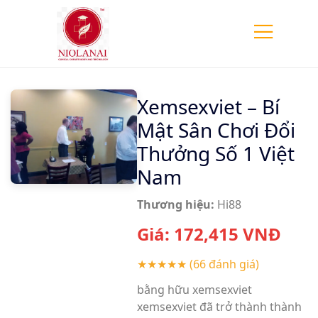
Xemsexviet – Bí
Mật Sân Chơi Đổi
Thưởng Số 1 Việt
Nam
Thương hiệu:
Hi88
Giá:
172,415
VNĐ
★★★★★
(66 đánh giá)
bằng hữu xemsexviet
xemsexviet đã trở thành thành