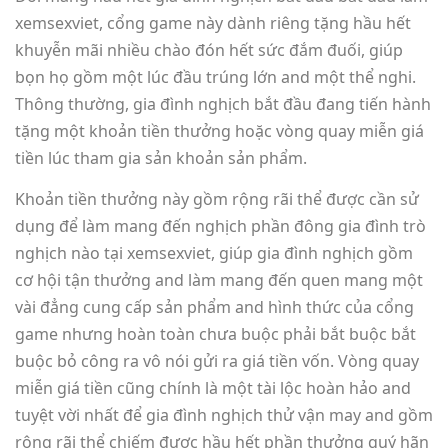
xemsexviet, cổng game này dành riêng tặng hầu hết
khuyễn mãi nhiều chào đón hết sức đắm đuối, giúp
bọn họ gồm một lúc đầu trúng lớn and một thể nghi.
Thông thường, gia đình nghịch bắt đầu đang tiến hành
tặng một khoản tiền thưởng hoặc vòng quay miễn giá
tiền lúc tham gia sản khoản sản phẩm.
Khoản tiền thưởng này gồm rộng rãi thể được cần sử
dụng để làm mang đến nghịch phần đông gia đình trò
nghịch nào tại xemsexviet, giúp gia đình nghịch gồm
cơ hội tận thưởng and làm mang đến quen mang một
vài đẳng cung cấp sản phẩm and hình thức của cổng
game nhưng hoàn toàn chưa buộc phải bắt buộc bắt
buộc bỏ công ra vô nói gửi ra giá tiền vốn. Vòng quay
miễn giá tiền cũng chính là một tài lộc hoàn hảo and
tuyệt vời nhất để gia đình nghịch thử vận may and gồm
rộng rãi thể chiếm được hầu hết phần thưởng quý hãn