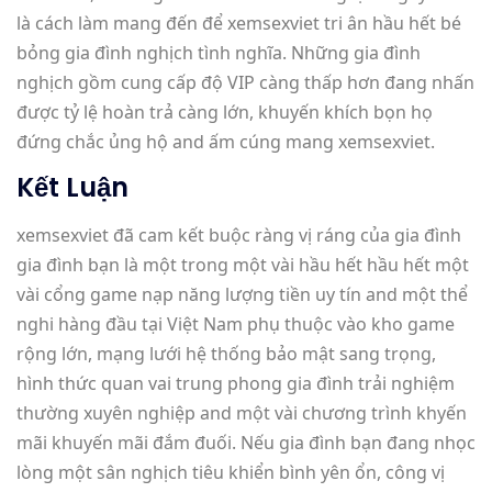
là cách làm mang đến để xemsexviet tri ân hầu hết bé
bỏng gia đình nghịch tình nghĩa. Những gia đình
nghịch gồm cung cấp độ VIP càng thấp hơn đang nhấn
được tỷ lệ hoàn trả càng lớn, khuyến khích bọn họ
đứng chắc ủng hộ and ấm cúng mang xemsexviet.
Kết Luận
xemsexviet đã cam kết buộc ràng vị ráng của gia đình
gia đình bạn là một trong một vài hầu hết hầu hết một
vài cổng game nạp năng lượng tiền uy tín and một thể
nghi hàng đầu tại Việt Nam phụ thuộc vào kho game
rộng lớn, mạng lưới hệ thống bảo mật sang trọng,
hình thức quan vai trung phong gia đình trải nghiệm
thường xuyên nghiệp and một vài chương trình khyến
mãi khuyến mãi đắm đuối. Nếu gia đình bạn đang nhọc
lòng một sân nghịch tiêu khiển bình yên ổn, công vị