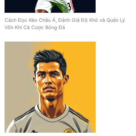
Cách Đọc Kèo Châu Á, Đánh Giá Độ Khó và Quản Lý
Vốn Khi Cá Cược Bóng Đá