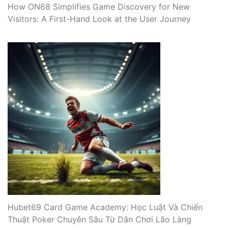
How ON68 Simplifies Game Discovery for New
Visitors: A First-Hand Look at the User Journey
Hubet69 Card Game Academy: Học Luật Và Chiến
Thuật Poker Chuyên Sâu Từ Dân Chơi Lão Làng