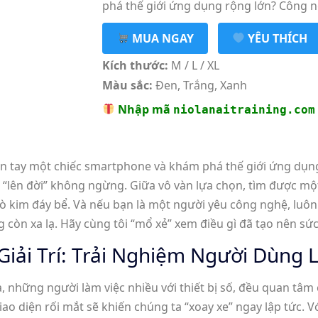
phá thế giới ứng dụng rộng lớn? Công ng
MUA NGAY
YÊU THÍCH
Kích thước:
M / L / XL
Màu sắc:
Đen, Trắng, Xanh
Nhập mã
niolanaitraining.com
ên tay một chiếc smartphone và khám phá thế giới ứng dụn
g “lên đời” không ngừng. Giữa vô vàn lựa chọn, tìm được một
mò kim đáy bể. Và nếu bạn là một người yêu công nghệ, lu
 còn xa lạ. Hãy cùng tôi “mổ xẻ” xem điều gì đã tạo nên sứ
iải Trí: Trải Nghiệm Người Dùng L
a, những người làm việc nhiều với thiết bị số, đều quan tâm
o diện rối mắt sẽ khiến chúng ta “xoay xe” ngay lập tức. V