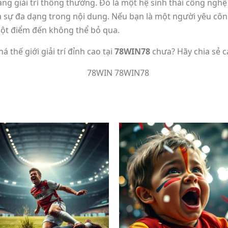
ng giải trí thông thường. Đó là một hệ sinh thái công nghệ
à sự đa dạng trong nội dung. Nếu bạn là một người yêu cô
 một điểm đến không thể bỏ qua.
thế giới giải trí đỉnh cao tại
78WIN78
chưa? Hãy chia sẻ 