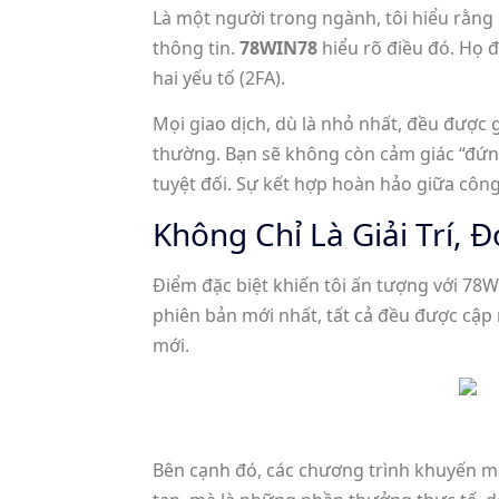
Là một người trong ngành, tôi hiểu rằng 
thông tin.
78WIN78
hiểu rõ điều đó. Họ 
hai yếu tố (2FA).
Mọi giao dịch, dù là nhỏ nhất, đều được 
thường. Bạn sẽ không còn cảm giác “đứng
tuyệt đối. Sự kết hợp hoàn hảo giữa công
Không Chỉ Là Giải Trí, 
Điểm đặc biệt khiến tôi ấn tượng với 78W
phiên bản mới nhất, tất cả đều được cập
mới.
Bên cạnh đó, các chương trình khuyến mã