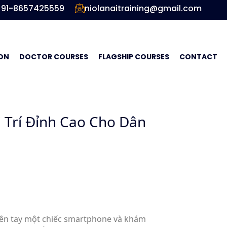
91-8657425559
niolanaitraining@gmail.com
ON
DOCTOR COURSES
FLAGSHIP COURSES
CONTACT
 Trí Đỉnh Cao Cho Dân
rên tay một chiếc smartphone và khám