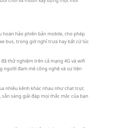
người chơi và muốn xây dựng một mối
u hoàn hảo phiên bản mobile, cho phép
e bus, trong giờ nghỉ trưa hay bất cứ lúc
i đã thử nghiệm trên cả mạng 4G và wifi
ững người đam mê công nghệ và sự tiện
qua nhiều kênh khác nhau như chat trực
ệ, sẵn sàng giải đáp mọi thắc mắc của bạn