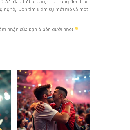
 được đầu tư bài bản, chú trọng đến trải
ng nghệ, luôn tìm kiếm sự mới mẻ và một
cảm nhận của bạn ở bên dưới nhé!