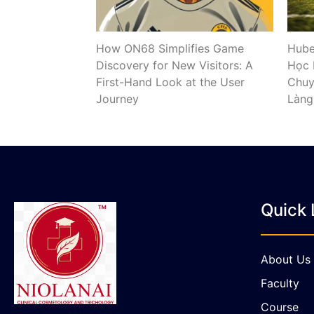
How ON68 Simplifies Game
Hube
Discovery for New Visitors: A
Học 
First-Hand Look at the User
Chuy
Journey
Làng
Quick 
About Us
Faculty
Course