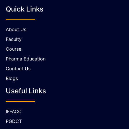
Quick Links
About Us
Faculty
Course
Pharma Education
Contact Us
Blogs
Useful Links
IFFACC
PGDCT