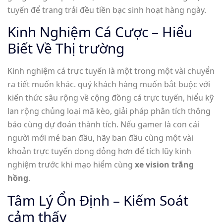
tuyến để trang trải đều tiền bạc sinh hoạt hàng ngày.
Kinh Nghiệm Cá Cược – Hiểu
Biết Về Thị trường
Kinh nghiệm cá trực tuyến là một trong một vài chuyển
ra tiết muốn khác. quý khách hàng muốn bắt buộc với
kiến thức sâu rộng về cộng đồng cá trực tuyến, hiểu kỹ
lan rộng chủng loại mã kèo, giải pháp phân tích thông
báo cùng dự đoán thành tích. Nếu gamer là con cái
người mới mẻ ban đầu, hãy ban đầu cùng một vài
khoản trực tuyến dong dỏng hơn để tích lũy kinh
nghiệm trước khi mạo hiểm cùng
xe vision trắng
hồng
.
Tâm Lý Ổn Định – Kiểm Soát
cảm thấy