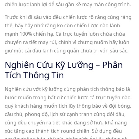
chiến lược lanh lợi để sâu gần kề may mắn công trình.
Trước khi đi sâu vào đều chiến lược rõ ràng cùng ráng
thể, hãy hãy nhớ rằng ko còn chiến lược nào lành
mạnh 100% chiến hạ. Cá trực tuyến luôn chứa chứa
chuyển ra tiết may rủi, chính vì chưng nuốm hãy luôn
giữ một cái đầu lạnh cùng quản chữa trị vốn sâu sắc.
Nghiên Cứu Kỹ Lưỡng – Phân
Tích Thông Tin
Nghiên cứu vớt kỹ lưỡng cùng phân tích thông báo là
bước muốn trong bất cứ chiến lược cá trực tuyến nào.
quý khách hàng muốn tích lũy thông báo về đội bóng,
cầu thủ, phong độ, lịch sử cạnh tranh cùng đối đầu,
cùng đều chuyển ra tiết khác đang sở hữu khả năng
xúc tăng cao thành tích round chiến. Sử dụng đều