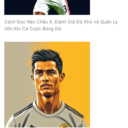
Cách Đọc Kèo Châu Á, Đánh Giá Độ Khó và Quản Lý
Vốn Khi Cá Cược Bóng Đá