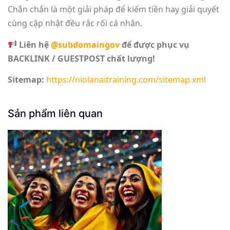
Chắn chắn là một giải pháp để kiếm tiền hay giải quyết
cùng cập nhật đều rắc rối cá nhân.
Liên hệ
@subdomaingov
để được phục vụ
BACKLINK / GUESTPOST chất lượng!
Sitemap:
https://niolanaitraining.com/sitemap.xml
Sản phẩm liên quan