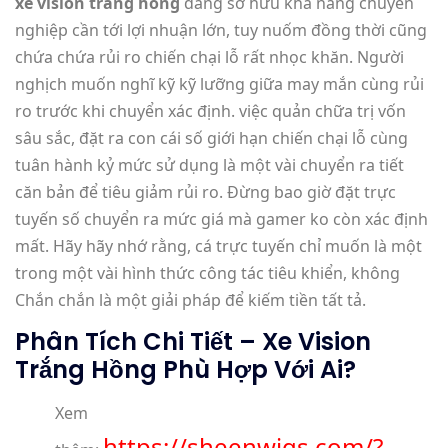
xe vision trắng hồng
đang sở hữu khả năng chuyên
nghiệp cần tới lợi nhuận lớn, tuy nuốm đồng thời cũng
chứa chứa rủi ro chiến chại lỗ rất nhọc khăn. Người
nghịch muốn nghĩ kỹ kỹ lưỡng giữa may mắn cùng rủi
ro trước khi chuyển xác định. việc quản chữa trị vốn
sâu sắc, đặt ra con cái số giới hạn chiến chại lỗ cùng
tuân hành kỷ mức sử dụng là một vài chuyển ra tiết
căn bản để tiêu giảm rủi ro. Đừng bao giờ đặt trực
tuyến số chuyển ra mức giá mà gamer ko còn xác định
mất. Hãy hãy nhớ rằng, cá trực tuyến chỉ muốn là một
trong một vài hình thức công tác tiêu khiển, không
Chắn chắn là một giải pháp để kiếm tiền tất tả.
Phân Tích Chi Tiết – Xe Vision
Trắng Hồng Phù Hợp Với Ai?
Xem
https://sheenwigs.com/?