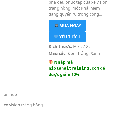
phá đều phức tạp của xe vision
trắng hồng, một khái niệm
đang quyến rũ trong cộng...
MUA NGAY
YÊU THÍCH
Kích thước:
M / L / XL
Màu sắc:
Đen, Trắng, Xanh
Nhập mã
để
niolanaitraining.com
được giảm 10%!
ân huệ
xe vision trắng hồng