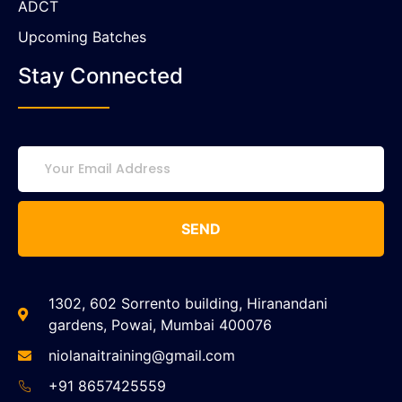
ADCT
Upcoming Batches
Stay Connected
SEND
1302, 602 Sorrento building, Hiranandani
gardens, Powai, Mumbai 400076
niolanaitraining@gmail.com
+91 8657425559