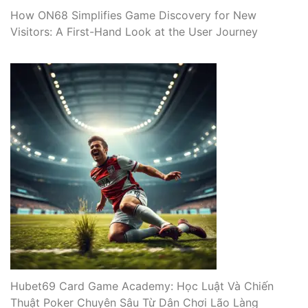
How ON68 Simplifies Game Discovery for New
Visitors: A First-Hand Look at the User Journey
Hubet69 Card Game Academy: Học Luật Và Chiến
Thuật Poker Chuyên Sâu Từ Dân Chơi Lão Làng