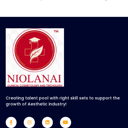
Creating talent pool with right skill sets to support the
growth of Aesthetic industry!