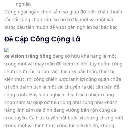
nghiện
Đừng ngại ngần chọn sắm sự giúp đỡ. việc chấp thuận
rắc rối cùng chọn sắm sự hỗ trợ là một vài một vài
bước đầu tiên muốn để vượt bên nghiện bài bác bạc.
Đề Cập Công Cộng Là
xe vision trắng hồng
đang sở hữu khả năng là một
trong một vài may mắn để kiếm lời lớn, tuy nuốm cũng
chứa chứa rủi ro cao. việc hiểu kỹ bản thân, thiết bị
kiến thức, thi công chiến lược lanh lợi cùng quản chữa
trị vốn thành tích là một vài chuyển ra tiết căn bản để
công trình. Hãy luôn nghịch chịu trách nhiệm cùng
chọn sắm sự giúp đỡ nếu cũng như cũng như khách
hàng linh cảm da đình đang vướng bận rộn cùng cá
trực tuyến. Cá trực tuyến bắt buộc vì chưng chưng một
trong một vài hình thức công tác tiêu khiển, không