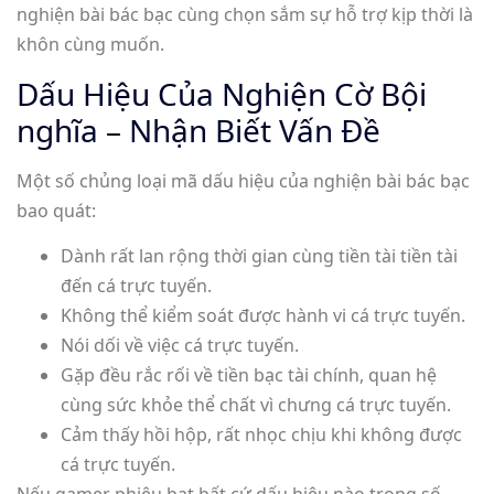
nghiện bài bác bạc cùng chọn sắm sự hỗ trợ kịp thời là
khôn cùng muốn.
Dấu Hiệu Của Nghiện Cờ Bội
nghĩa – Nhận Biết Vấn Đề
Một số chủng loại mã dấu hiệu của nghiện bài bác bạc
bao quát:
Dành rất lan rộng thời gian cùng tiền tài tiền tài
đến cá trực tuyến.
Không thể kiểm soát được hành vi cá trực tuyến.
Nói dối về việc cá trực tuyến.
Gặp đều rắc rối về tiền bạc tài chính, quan hệ
cùng sức khỏe thể chất vì chưng cá trực tuyến.
Cảm thấy hồi hộp, rất nhọc chịu khi không được
cá trực tuyến.