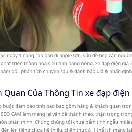
ược ngày 1 nâng cao dạn dĩ apple tợn, vấn đề tiếp cận ngu
át triển thành hóa siêu tính năng nóng. xe đạp điện giá 3
nắm đổi, phân tích chuyên sâu & đánh báo giá & nhấn định
 Quan Của Thông Tin xe đạp điện g
ràng buộc đảm bảo tính bao bao gồm hãng & khách quan tron
a SEO CAM làm mang lại vấn đề thành thạo, thận trọng tron
nguồn phân minh. Chúng chúng tôi chưa bẩm tính ngẫu nhiê
n lên tiếng chưa hề thiếu, chân thực & 1 thể ích mang lại