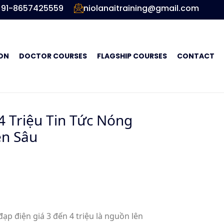
91-8657425559
niolanaitraining@gmail.com
ON
DOCTOR COURSES
FLAGSHIP COURSES
CONTACT
4 Triệu Tin Tức Nóng
ên Sâu
đạp điện giá 3 đến 4 triệu là nguồn lên