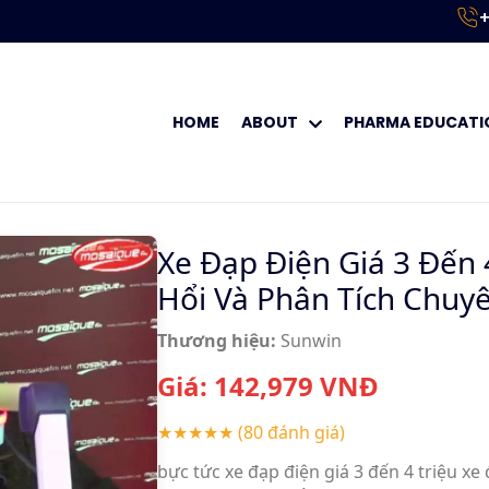
+
HOME
ABOUT
PHARMA EDUCATI
Xe Đạp Điện Giá 3 Đến 
Hổi Và Phân Tích Chuy
Thương hiệu:
Sunwin
Giá:
142,979
VNĐ
★★★★★
(80 đánh giá)
bực tức xe đạp điện giá 3 đến 4 triệu xe 