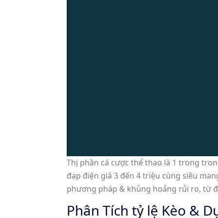
Thị phần cá cược thể thao là 1 trong t
đạp điện giá 3 đến 4 triệu cùng siêu man
phương pháp & khủng hoảng rủi ro, từ đó
Phân Tích tỷ lệ Kèo & 