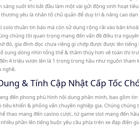
nh sáng suốt khi bắt đầu làm một vài gửi động sinh hoạt t
thương yêu là nhân tố chủ quản để duy trì & nâng cao dạn dĩ
 gì solo thuần tin báo mà còn sử dụng rộng rãi vào băn khoă
ng chúng tôi quan trọng mang đến vấn đề điều tra nguyên 
Nhờ đó, gia đình đọc chưa riêng gì chớp được được lên tiến
ổ sung dòng nhìn tổng thể & thâm thúy hơn về toàn thị trư
 đến 4 triệu vươn lên là 1 trong trong hầu như nguồn tham 
h nghề.
 Dung & Tính Cập Nhật Cấp Tốc Ch
 mang đến phong phú hình nội dung phân minh, bao gồm tin t
 tiêu khiển & phỏng vấn chuyên nghiệp gia. Chúng chúng t
 thể thao mang đến casino cược, từ game slot mang đến hầ
iều phần lên tiếng buộc yêu cầu phía trên xe đạp điện giá 3