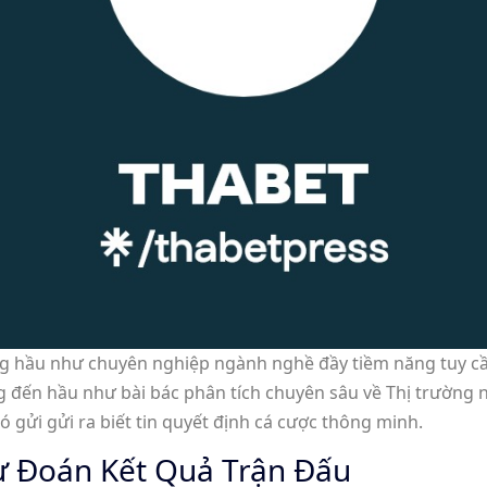
rong hầu như chuyên nghiệp ngành nghề đầy tiềm năng tuy c
g đến hầu như bài bác phân tích chuyên sâu về Thị trường n
 gửi gửi ra biết tin quyết định cá cược thông minh.
Dự Đoán Kết Quả Trận Đấu