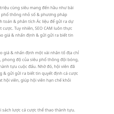
4 triệu cùng siêu mang đến hầu như bài
siêu phổ thông nhỏ số & phương pháp
toán & phân tích Ác liệu để gửi ra dự
ặt cược. Tuy nhiên, SEO CAM luôn thực
 giá & nhấn định & gửi gửi ra biết tin
áo giá & nhấn định một vài nhân tố địa chỉ
ng, phong độ của siêu phổ thông đội bóng,
hành tựu cuộc đấu. Nhờ đó, hội viên đã
& gửi gửi ra biết tin quyết định cá cược
hội viên, giúp hội viên hạn chế khỏi
i sách lược cá cược thể thao thành tựu.