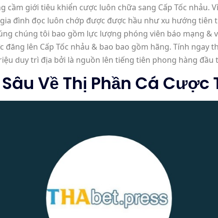
g cầm giới tiêu khiển cược luôn chữa sang Cấp Tốc nhảu. Vì 
o gia đình đọc luôn chớp được được hầu như xu hướng tiên
húng chúng tôi bao gồm lực lượng phóng viên báo mạng & vi
c đăng lên Cấp Tốc nhảu & bao bao gồm hãng. Tính ngay thứ
riệu duy trì địa bởi là nguồn lên tiếng tiên phong hàng đầu
 Sâu Về Thị Phần Cá Cược 