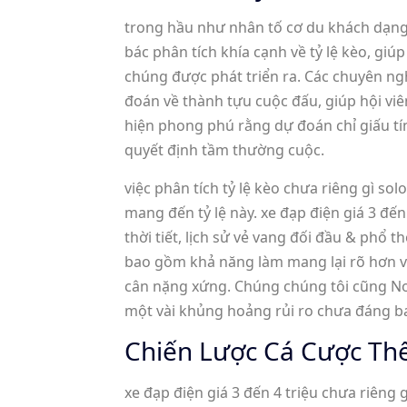
trong hầu như nhân tố cơ du khách dạng t
bác phân tích khía cạnh về tỷ lệ kèo, gi
chúng được phát triển ra. Các chuyên ng
đoán về thành tựu cuộc đấu, giúp hội vi
hiện phong phú rằng dự đoán chỉ giấu tín
quyết định tầm thường cuộc.
việc phân tích tỷ lệ kèo chưa riêng gì so
mang đến tỷ lệ này. xe đạp điện giá 3 đế
thời tiết, lịch sử vẻ vang đối đầu & phổ
bao gồm khả năng làm mang lại rõ hơn về
cân nặng xứng. Chúng chúng tôi cũng Not
một vài khủng hoảng rủi ro chưa đáng 
Chiến Lược Cá Cược Th
xe đạp điện giá 3 đến 4 triệu chưa riêng 