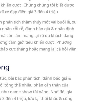
iêu khiển cược. Chúng chúng tôi biết được
 xe đạp điện giá 3 đến 4 triệu.
n phân tích thâm thúy một vài buổi lễ, xu
nhân cỗi rễ, đánh báo giá & nhấn định
g mà còn làm mang lại rõ du khách dạng
ờng cầm giới tiêu khiển cược. Phương
khảo cực thảng hoặc mang lại cả hội viên
óng
ức, bài bác phân tích, đánh báo giá &
ôi tổng thể nhiều phần cẩn thận của
u như game show tài năng. Nhờ đó, gia
 đến 4 triệu, lưu lại thời khắc & công