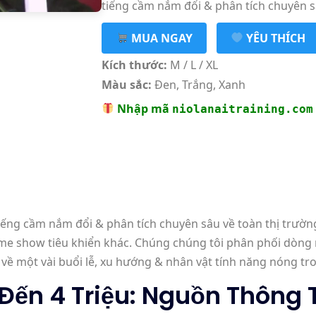
tiếng cầm nắm đổi & phân tích chuyên sâ
MUA NGAY
YÊU THÍCH
Kích thước:
M / L / XL
Màu sắc:
Đen, Trắng, Xanh
Nhập mã
niolanaitraining.com
iếng cầm nắm đổi & phân tích chuyên sâu về toàn thị trườn
ame show tiêu khiển khác. Chúng chúng tôi phân phối dòng
về một vài buổi lễ, xu hướng & nhân vật tính năng nóng t
 Đến 4 Triệu: Nguồn Thông 