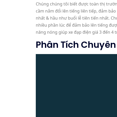
Chúng chúng tôi biết được toàn thị trườn
cầm nắm đổi lên tiếng liên tiếp, đảm bả
nhất & hầu như buổi lễ tiên tiến nhất. C
nhiều phần lúc để đảm bảo lên tiếng đượ
năng nóng giúp xe đạp điện giá 3 đến 4 t
Phân Tích Chuyên