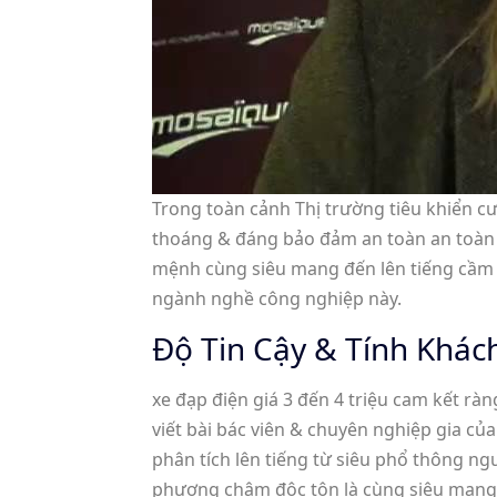
Trong toàn cảnh Thị trường tiêu khiển c
thoáng & đáng bảo đảm an toàn an toàn ph
mệnh cùng siêu mang đến lên tiếng cầm 
ngành nghề công nghiệp này.
Độ Tin Cậy & Tính Khách
xe đạp điện giá 3 đến 4 triệu cam kết 
viết bài bác viên & chuyên nghiệp gia củ
phân tích lên tiếng từ siêu phổ thông 
phương châm độc tôn là cùng siêu mang đế