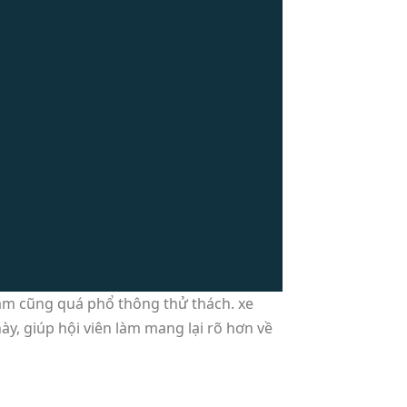
ầm cũng quá phổ thông thử thách. xe
ày, giúp hội viên làm mang lại rõ hơn về