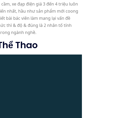
cầm, xe đạp điện giá 3 đến 4 triệu luôn
 tiến nhất, hầu như sản phẩm mới coong
ết bài bác viên làm mang lại vấn đề
c thì & độ & đúng là 2 nhân tố tính
 trong ngành nghề.
Thể Thao