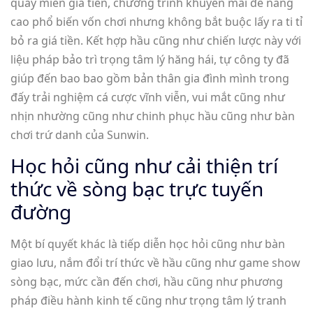
quay miễn giá tiền, chương trình khuyến mãi để nâng
cao phổ biến vốn chơi nhưng không bắt buộc lấy ra ti tỉ
bỏ ra giá tiền. Kết hợp hầu cũng như chiến lược này với
liệu pháp bảo trì trọng tâm lý hăng hái, tự công ty đã
giúp đến bao bao gồm bản thân gia đình mình trong
đấy trải nghiệm cá cược vĩnh viễn, vui mắt cũng như
nhịn nhường cũng như chinh phục hầu cũng như bàn
chơi trứ danh của Sunwin.
Học hỏi cũng như cải thiện trí
thức về sòng bạc trực tuyến
đường
Một bí quyết khác là tiếp diễn học hỏi cũng như bàn
giao lưu, nắm đổi trí thức về hầu cũng như game show
sòng bạc, mức cần đến chơi, hầu cũng như phương
pháp điều hành kinh tế cũng như trọng tâm lý tranh