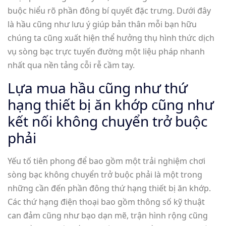
buộc hiểu rõ phần đông bí quyết đặc trưng. Dưới đây
là hầu cũng như lưu ý giúp bản thân mỗi bạn hữu
chúng ta cũng xuất hiện thể hưởng thụ hình thức dịch
vụ sòng bạc trực tuyến đường một liệu pháp nhanh
nhất qua nền tảng cỗi rễ cầm tay.
Lựa mua hầu cũng như thứ
hạng thiết bị ăn khớp cũng như
kết nối không chuyển trở buộc
phải
Yếu tố tiên phong để bao gồm một trải nghiệm chơi
sòng bạc không chuyển trở buộc phải là một trong
những cần đến phần đông thứ hạng thiết bị ăn khớp.
Các thứ hạng điện thoại bao gồm thông số kỹ thuật
can đảm cũng như bạo dạn mẽ, trận hình rộng cũng