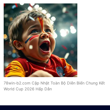
78win-b2.com Cập Nhật Toàn Bộ Diễn Biến Chung Kết
World Cup 2026 Hấp Dẫn