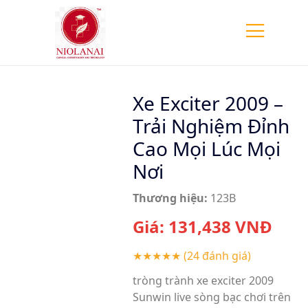
Xe Exciter 2009 –
Trải Nghiệm Đỉnh
Cao Mọi Lúc Mọi
Nơi
Thương hiệu:
123B
Giá:
131,438
VNĐ
★★★★★
(24 đánh giá)
tròng trành xe exciter 2009
Sunwin live sòng bạc chơi trên