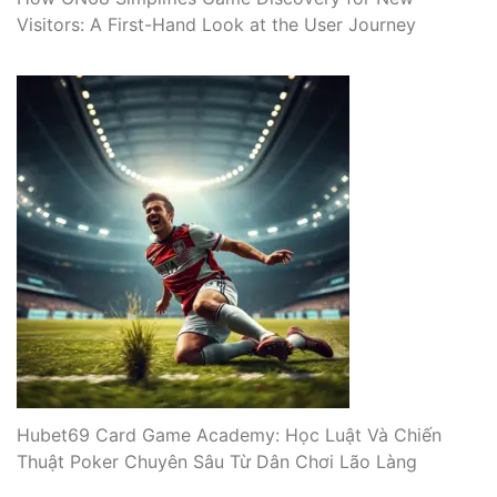
Visitors: A First-Hand Look at the User Journey
Hubet69 Card Game Academy: Học Luật Và Chiến
Thuật Poker Chuyên Sâu Từ Dân Chơi Lão Làng