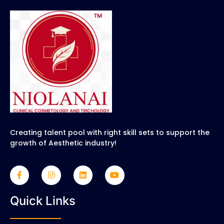
Creating talent pool with right skill sets to support the
growth of Aesthetic industry!
Quick Links