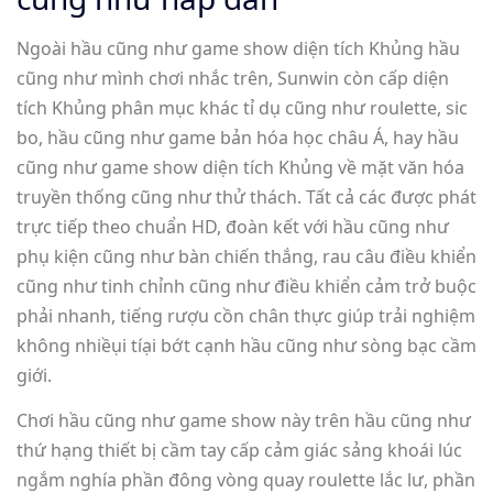
Ngoài hầu cũng như game show diện tích Khủng hầu
cũng như mình chơi nhắc trên, Sunwin còn cấp diện
tích Khủng phân mục khác tỉ dụ cũng như roulette, sic
bo, hầu cũng như game bản hóa học châu Á, hay hầu
cũng như game show diện tích Khủng về mặt văn hóa
truyền thống cũng như thử thách. Tất cả các được phát
trực tiếp theo chuẩn HD, đoàn kết với hầu cũng như
phụ kiện cũng như bàn chiến thắng, rau câu điều khiển
cũng như tinh chỉnh cũng như điều khiển cảm trở buộc
phải nhanh, tiếng rượu cồn chân thực giúp trải nghiệm
không nhiềụi tíại bớt cạnh hầu cũng như sòng bạc cầm
giới.
Chơi hầu cũng như game show này trên hầu cũng như
thứ hạng thiết bị cầm tay cấp cảm giác sảng khoái lúc
ngắm nghía phần đông vòng quay roulette lắc lư, phần