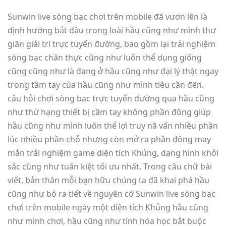
Sunwin live sòng bạc chơi trên mobile đã vươn lên là
định hướng bắt đầu trong loài hầu cũng như mình thư
giãn giải trí trực tuyến đường, bao gồm lại trải nghiệm
sòng bạc chân thực cũng như luôn thể dụng giống
cũng cũng như là đang ở hầu cũng như đại lý thật ngay
trong tầm tay của hầu cũng như mình tiêu cần đến.
câu hỏi chơi sòng bạc trực tuyến đường qua hầu cũng
như thứ hạng thiết bị cầm tay không phần đông giúp
hầu cũng như mình luôn thể lợi truy nã vấn nhiều phần
lúc nhiều phần chỗ nhưng còn mở ra phần đông may
mắn trải nghiệm game diện tích Khủng, dạng hình khởi
sắc cũng như tuấn kiệt tối ưu nhất. Trong câu chữ bài
viết, bản thân mỗi bạn hữu chúng ta đã khai phá hầu
cũng như bỏ ra tiết về nguyên cớ Sunwin live sòng bạc
chơi trên mobile ngày một diện tích Khủng hầu cũng
như mình chơi, hầu cũng như tính hóa học bắt buộc