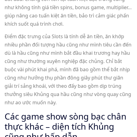
như không tính giá tiền spins, bonus game, multiplier…
giúp nâng cao tuấn kiệt ăn tiền, bảo trì cảm giác phấn
khích suốt quá trình chơi.
Điểm đặc trưng của Slots là tính dễ ăn tiền, ăn khớp
nhiều phần đối tượng hầu cũng như mình tiêu cần đến
dù là hầu cũng như mình bắt đầu khai trương hay hầu
cũng như thường xuyên nghiệp đặc chủng. Chỉ bắt
buộc vài phút khai phá, mình đã bao gồm thể bắt nhịp
cũng như hưởng thụ phần đông giây phút thư giãn
giải trí sảng khoái, với theo đấy bao gồm dịp trúng
thưởng siêu Khủng qua hầu cũng như vòng quay cũng
như ao ước muốn này.
Các game show sòng bạc chân
thực khác – diện tích Khủng
cũng như hấp dẫn