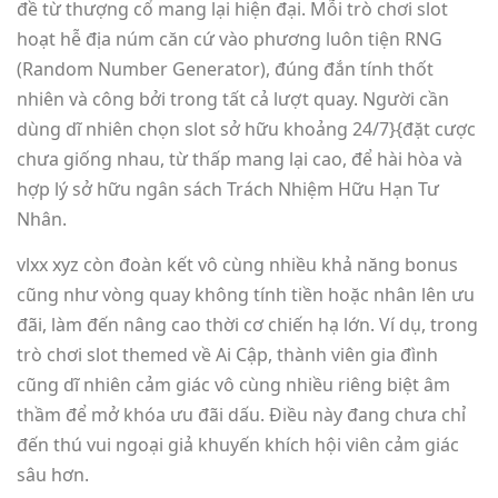
đề từ thượng cổ mang lại hiện đại. Mỗi trò chơi slot
hoạt hễ địa núm căn cứ vào phương luôn tiện RNG
(Random Number Generator), đúng đắn tính thốt
nhiên và công bởi trong tất cả lượt quay. Người cần
dùng dĩ nhiên chọn slot sở hữu khoảng 24/7}{đặt cược
chưa giống nhau, từ thấp mang lại cao, để hài hòa và
hợp lý sở hữu ngân sách Trách Nhiệm Hữu Hạn Tư
Nhân.
vlxx xyz còn đoàn kết vô cùng nhiều khả năng bonus
cũng như vòng quay không tính tiền hoặc nhân lên ưu
đãi, làm đến nâng cao thời cơ chiến hạ lớn. Ví dụ, trong
trò chơi slot themed về Ai Cập, thành viên gia đình
cũng dĩ nhiên cảm giác vô cùng nhiều riêng biệt âm
thầm để mở khóa ưu đãi dấu. Điều này đang chưa chỉ
đến thú vui ngoại giả khuyến khích hội viên cảm giác
sâu hơn.