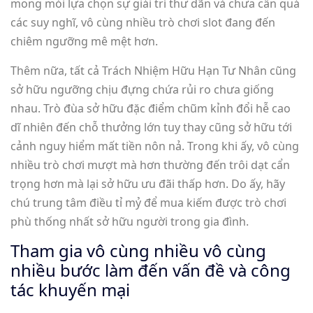
mong mỏi lựa chọn sự giải trí thư dãn và chưa cần quá
các suy nghĩ, vô cùng nhiều trò chơi slot đang đến
chiêm ngưỡng mê mệt hơn.
Thêm nữa, tất cả Trách Nhiệm Hữu Hạn Tư Nhân cũng
sở hữu ngưỡng chịu đựng chứa rủi ro chưa giống
nhau. Trò đùa sở hữu đặc điểm chũm kỉnh đổi hễ cao
dĩ nhiên đến chỗ thưởng lớn tuy thay cũng sở hữu tới
cảnh nguy hiểm mất tiền nôn nả. Trong khi ấy, vô cùng
nhiều trò chơi mượt mà hơn thường đến trôi dạt cẩn
trọng hơn mà lại sở hữu ưu đãi thấp hơn. Do ấy, hãy
chú trung tâm điều tỉ mỷ để mua kiếm được trò chơi
phù thống nhất sở hữu người trong gia đình.
Tham gia vô cùng nhiều vô cùng
nhiều bước làm đến vấn đề và công
tác khuyến mại