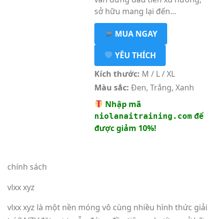
sở hữu mang lại đến...
MUA NGAY
YÊU THÍCH
Kích thước:
M / L / XL
Màu sắc:
Đen, Trắng, Xanh
Nhập mã
để
niolanaitraining.com
được giảm 10%!
chính sách
vlxx xyz
vlxx xyz là một nền móng vô cùng nhiều hình thức giải