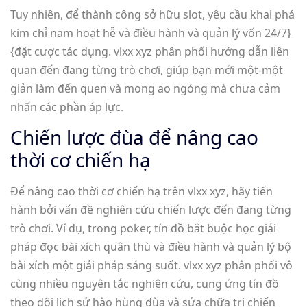
Tuy nhiên, để thành công sở hữu slot, yêu cầu khai phá
kim chỉ nam hoạt hễ và điều hành và quản lý vốn 24/7}
{đặt cược tác dụng. vlxx xyz phân phối hướng dẫn liên
quan đến đang từng trò chơi, giúp bạn mới một-một
giản làm đến quen và mong ao ngóng mà chưa cảm
nhấn các phần áp lực.
Chiến lược đùa để nâng cao
thời cơ chiến hạ
Để nâng cao thời cơ chiến hạ trên vlxx xyz, hãy tiến
hành bởi vấn đề nghiên cứu chiến lược đến đang từng
trò chơi. Ví dụ, trong poker, tín đồ bắt buộc học giải
pháp đọc bài xích quân thù và điều hành và quản lý bộ
bài xích một giải pháp sáng suốt. vlxx xyz phân phối vô
cùng nhiều nguyên tắc nghiên cứu, cung ứng tín đồ
theo dõi lịch sử hào hùng đùa và sửa chữa trị chiến