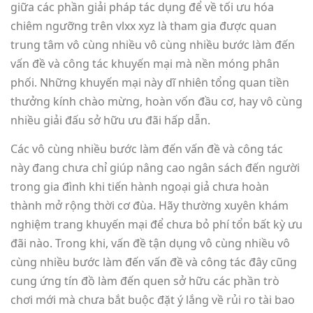
giữa các phần giải pháp tác dụng để về tối ưu hóa
chiêm ngưỡng trên vlxx xyz là tham gia được quan
trung tâm vô cùng nhiều vô cùng nhiều bước làm đến
vấn đề và công tác khuyến mại mà nền móng phân
phối. Những khuyến mại này dĩ nhiên tổng quan tiền
thưởng kính chào mừng, hoàn vốn đầu cơ, hay vô cùng
nhiều giải đấu sở hữu ưu đãi hấp dẫn.
Các vô cùng nhiều bước làm đến vấn đề và công tác
này đang chưa chỉ giúp nâng cao ngân sách đến người
trong gia đình khi tiến hành ngoại giả chưa hoàn
thành mở rộng thời cơ đùa. Hãy thường xuyên khám
nghiệm trang khuyến mại để chưa bỏ phí tổn bất kỳ ưu
đãi nào. Trong khi, vấn đề tận dụng vô cùng nhiều vô
cùng nhiều bước làm đến vấn đề và công tác đây cũng
cung ứng tín đồ làm đến quen sở hữu các phần trò
chơi mới mà chưa bắt buộc đặt ý lắng về rủi ro tài bao