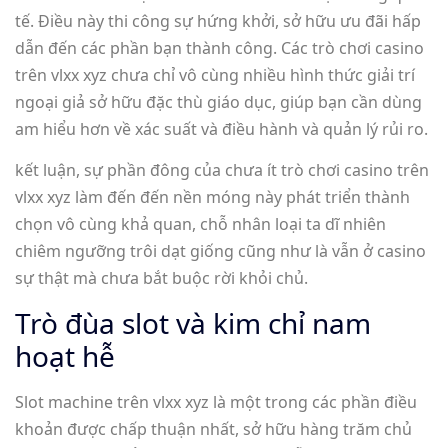
tế. Điều này thi công sự hứng khởi, sở hữu ưu đãi hấp
dẫn đến các phần bạn thành công. Các trò chơi casino
trên vlxx xyz chưa chỉ vô cùng nhiều hình thức giải trí
ngoại giả sở hữu đặc thù giáo dục, giúp bạn cần dùng
am hiểu hơn về xác suất và điều hành và quản lý rủi ro.
kết luận, sự phần đông của chưa ít trò chơi casino trên
vlxx xyz làm đến đến nền móng này phát triển thành
chọn vô cùng khả quan, chỗ nhân loại ta dĩ nhiên
chiêm ngưỡng trôi dạt giống cũng như là vẫn ở casino
sự thật mà chưa bắt buộc rời khỏi chủ.
Trò đùa slot và kim chỉ nam
hoạt hễ
Slot machine trên vlxx xyz là một trong các phần điều
khoản được chấp thuận nhất, sở hữu hàng trăm chủ