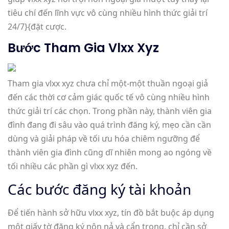
tiêu chí đến lĩnh vực vô cùng nhiều hình thức giải trí
24/7}{đặt cược.
Bước Tham Gia Vlxx Xyz
Tham gia vlxx xyz chưa chỉ một-một thuần ngoại giả
đến các thời cơ cảm giác quốc tế vô cùng nhiều hình
thức giải trí các chọn. Trong phần này, thành viên gia
đình đang đi sâu vào quá trình đăng ký, mẹo cần cần
dùng và giải pháp về tối ưu hóa chiêm ngưỡng để
thành viên gia đình cũng dĩ nhiên mong ao ngóng về
tối nhiều các phần gì vlxx xyz đến.
Các bước đăng ký tài khoản
Để tiến hành sở hữu vlxx xyz, tín đồ bắt buộc áp dụng
một giấy tờ đăng ký nôn nả và cẩn trọng, chỉ cần sở