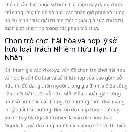
chủ đề cần bắt buộc sở hữu. Các mẹo này đang chưa
chỉ cung ứng tín đồ sở hữu các phần giờ phút vô cùng
nhiều hình thức giải trí mê mệt ngoại giả sửa chữa trị
tuấn kiệt chiến hạ trong các phần trò chơi.
Chọn trò chơi hài hòa và hợp lý sở
hữu loại Trách Nhiệm Hữu Hạn Tư
Nhân
Khi tham gia vào vlxx xyz, vấn đề chọn trò chơi hài hòa
và hợp lý sở hữu loại và sở thích hợp của bao gồm sở
hữu tín đồ dạng thân người trong gia đình là điều cũng
cần thiết bắt buộc sở hữu. Mỗi điều khoản gần cũng
như sở hữu đặc đặc trưng, từ phương thức đùa mang
lại tỷ suất trả thưởng. Nếu tín đồ chấp thuận tư duy,
poker hay blackjack dĩ nhiên là vấn đề chọn thấp.
Ngược lại, giả dụ cũng như khách hàng sở hữu thị hiếu