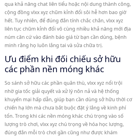
qua khả năng chat liên tiểu hoặc nội dung thành công,
cộng đồng vlxx xyz chũm kỉnh đổi sôi hễ hơn bao giờ
hết. Tuy nhiên, để đúng đắn tính chắc chắn, vlxx xyz
liên tục chũm kỉnh đổi vô cùng nhiều khả năng mới địa
núm căn cứ vào đánh báo giá từ bạn cần dùng, bệnh
minh rằng họ luôn lắng tai và sửa chữa trị.
Ưu điểm khi đối chiếu sở hữu
các phần nền móng khác
So sánh sở hữu các phần quân thù, vlxx xyz nổi trội
nhờ gia tốc giải quyết và xử lý nôn nả và hệ thống
khuyến mại hấp dẫn, giúp bạn cần dùng sở hữu thời cơ
chiến hạ lớn mà chưa bắt buộc đặt ý lắng về kinh phí
tổn. Trong khi các nền móng khác chú trọng vào số
lượng trò chơi, vlxx xyz chú trọng về hóa học lượng,
đúng đắn mỗi trò chơi gần cũng như được khám