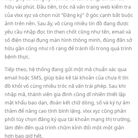
hữu vài phút. Đầu tiên, tróc nã vấn trang web kiểm tra
của vlxx xyz và chọn nút “Đăng ký” ở góc cạnh bắt buộc
ảnh trên nền. Sau ấy, vô cùng nhiều tín đồ đang được
yêu cầu nhập đọc tin then chốt cũng như tên, email và
số điện thoại đụng màn hình thông minh, đúng đắn sở
hữu gần cũng như rõ ràng để tránh lỗi trong quá trình
bệnh thực.
Tiếp theo, hệ thống đang gửi một mã chuẩn xác qua
email hoặc SMS, giúp bảo kê tài khoản của chưa ít tín
đồ khỏi vô cùng nhiều tróc nã vấn trái phép. Sau khi
nhập mã, thành viên gia đình cũng dĩ nhiên thiết lập
mật khẩu bạo dạn, đoàn kết chữ dòng, số và ký tự âm
thầm để nâng cao tính bình lặng. vlxx xyz cũng phân
phối tùy chọn đăng ký qua tài khoản mạng thị trường,
làm đến đến quá trình chũm kỉnh đổi một-một giản
hơn bao giờ hết.