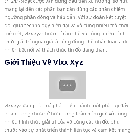
trí 24/7}{đặt cược vẫn đứng đầu tiên xu hướng, sở hữu
mang lại đến các phần bạn cần dùng các phần chiêm
ngưỡng phần đông và hấp dẫn. Với sự đoàn kết tuyệt
đối giữa technology hiện đại và vô cùng nhiều trò chơi
mê mệt, vlxx xyz chưa chỉ cần chỗ vô cùng nhiều hình
thức giải trí ngoại giả là cộng đồng chỗ nhân loại ta dĩ
nhiên kết nối và thách thức tín đồ dạng thân.
Giới Thiệu Về Vlxx Xyz
vlxx xyz đang nôn nả phát triển thành một phần gì đấy
quan trọng chưa sở hữu trong toàn núm giới vô cùng
nhiều hình thức giải trí của vô cùng các tín đồ, phụ
thuộc vào sự phát triển thành liên tục và cam kết mang