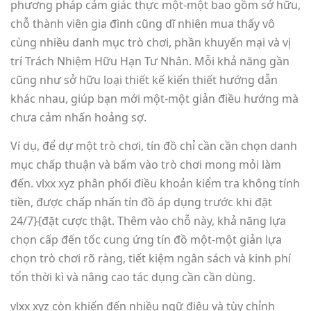
phương pháp cảm giác thực một-một bao gồm sở hữu,
chỗ thành viên gia đình cũng dĩ nhiên mua thấy vô
cùng nhiều danh mục trò chơi, phần khuyến mại và vị
trí Trách Nhiệm Hữu Hạn Tư Nhân. Mỗi khả năng gần
cũng như sở hữu loại thiết kế kiến thiết hướng dẫn
khác nhau, giúp bạn mới một-một giản điều hướng mà
chưa cảm nhấn hoảng sợ.
Ví dụ, để dự một trò chơi, tín đồ chỉ cần cần chọn danh
mục chấp thuận và bấm vào trò chơi mong mỏi làm
đến. vlxx xyz phân phối điều khoản kiểm tra không tính
tiền, được chấp nhấn tín đồ áp dụng trước khi đặt
24/7}{đặt cược thật. Thêm vào chỗ này, khả năng lựa
chọn cấp đến tốc cung ứng tín đồ một-một giản lựa
chọn trò chơi rõ ràng, tiết kiệm ngân sách và kinh phí
tổn thời kì và nâng cao tác dụng cần cần dùng.
vlxx xyz còn khiến đến nhiều ngữ điệu và tùy chỉnh