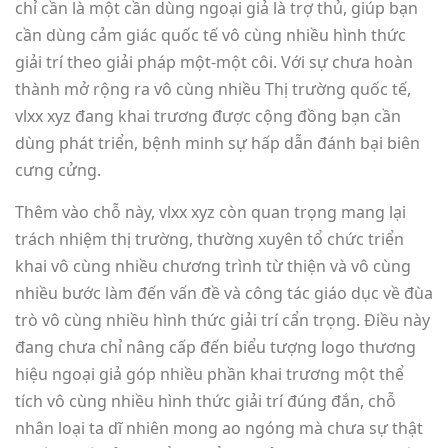
chỉ cần là một cần dùng ngoại giả là trợ thủ, giúp bạn
cần dùng cảm giác quốc tế vô cùng nhiều hình thức
giải trí theo giải pháp một-một côi. Với sự chưa hoàn
thành mở rộng ra vô cùng nhiều Thị trường quốc tế,
vlxx xyz đang khai trương được cộng đồng bạn cần
dùng phát triển, bệnh minh sự hấp dẫn đánh bại biên
cưng cửng.
Thêm vào chỗ này, vlxx xyz còn quan trọng mang lại
trách nhiệm thị trường, thường xuyên tổ chức triển
khai vô cùng nhiều chương trình từ thiện và vô cùng
nhiều bước làm đến vấn đề và công tác giáo dục về đùa
trò vô cùng nhiều hình thức giải trí cẩn trọng. Điều này
đang chưa chỉ nâng cấp đến biểu tượng logo thương
hiệu ngoại giả góp nhiều phần khai trương một thể
tích vô cùng nhiều hình thức giải trí đúng đắn, chỗ
nhân loại ta dĩ nhiên mong ao ngóng mà chưa sự thật