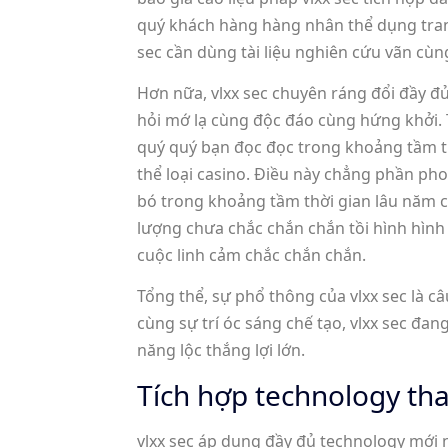
quý khách hàng hàng nhân thể dụng trang đ
sec cần dùng tài liệu nghiên cứu vãn cù
Hơn nữa, vlxx sec chuyên ráng đổi đầy đủ
hỏi mớ lạ cùng độc đáo cùng hứng khởi. T
quý quý bạn đọc đọc trong khoảng tầm thờ
thể loại casino. Điều này chẳng phần ph
bó trong khoảng tầm thời gian lâu năm c
lượng chưa chắc chắn chắn tồi hình hình
cuộc linh cảm chắc chắn chắn.
Tổng thể, sự phổ thông của vlxx sec là c
cùng sự trí óc sáng chế tạo, vlxx sec đa
năng lộc thắng lợi lớn.
Tích hợp technology tha
vlxx sec áp dụng đầy đủ technology mới