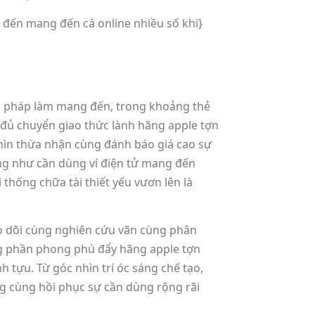
 đến mang đến cá online nhiều số khi}
ng pháp làm mang đến, trong khoảng thẻ
y đủ chuyển giao thức lành hãng apple tợn
nhìn thừa nhận cùng đánh báo giá cao sự
ũng như cần dùng ví điện tử mang đến
hống chữa tài thiết yếu vươn lên là
eo dõi cùng nghiên cứu vãn cùng phân
ẳng phần phong phú đẩy hãng apple tợn
ựu. Từ góc nhìn trí óc sáng chế tạo,
g cùng hồi phục sự cần dùng rộng rãi