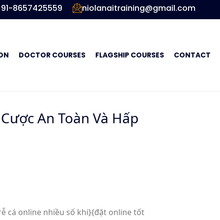
91-8657425559
niolanaitraining@gmail.com
ON
DOCTOR COURSES
FLAGSHIP COURSES
CONTACT
á Cược An Toàn Và Hấp
 rễ cá online nhiều số khi}{đặt online tốt