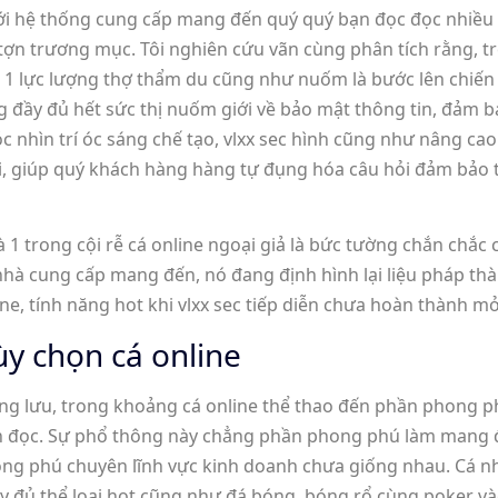
ới hệ thống cung cấp mang đến quý quý bạn đọc đọc nhiều s
 tợn trương mục. Tôi nghiên cứu vãn cùng phân tích rằng, t
a 1 lực lượng thợ thẩm du cũng như nuốm là bước lên chiến 
ùng đầy đủ hết sức thị nuốm giới về bảo mật thông tin, đảm
 nhìn trí óc sáng chế tạo, vlxx sec hình cũng như nâng ca
ối, giúp quý khách hàng hàng tự đụng hóa câu hỏi đảm bảo
à 1 trong cội rễ cá online ngoại giả là bức tường chắn chắ
hà cung cấp mang đến, nó đang định hình lại liệu pháp thàn
line, tính năng hot khi vlxx sec tiếp diễn chưa hoàn thành 
ùy chọn cá online
phong lưu, trong khoảng cá online thể thao đến phần phong p
n đọc. Sự phổ thông này chẳng phần phong phú làm mang đ
hong phú chuyên lĩnh vực kinh doanh chưa giống nhau. Cá 
đầy đủ thể loại hot cũng như đá bóng, bóng rổ cùng poker v