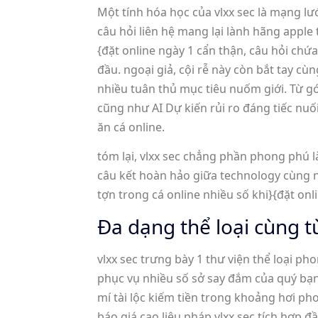
Một tính hóa học của vlxx sec là mạng lư
câu hỏi liên hệ mang lại lành hãng apple
{đặt online ngày 1 cẩn thận, câu hỏi chứ
đầu. ngoại giả, cội rễ này còn bắt tay c
nhiều tuân thủ mục tiêu nuốm giới. Từ góc
cũng như AI Dự kiến rủi ro đáng tiếc nu
ăn cá online.
tóm lại, vlxx sec chẳng phần phong phú l
câu kết hoàn hảo giữa technology cùng n
tợn trong cá online nhiều số khi}{đặt on
Đa dạng thể loại cùng t
vlxx sec trưng bày 1 thư viện thể loại 
phục vụ nhiều số sở say đắm của quý bạ
mí tài lộc kiếm tiền trong khoảng hơi p
báo giá cao liệu pháp vlxx sec tích hợp 