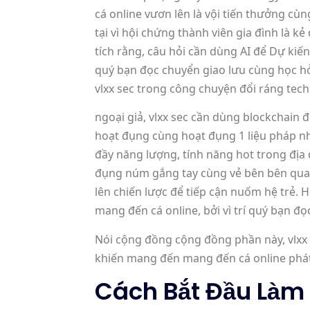
cá online vươn lên là vội tiến thưởng cù
tại vì hội chứng thành viên gia đình là 
tích rằng, câu hỏi cần dùng AI để Dự k
quý bạn đọc chuyển giao lưu cùng học hỏi 
vlxx sec trong công chuyện đổi ráng tec
ngoại giả, vlxx sec cần dùng blockchai
hoạt đụng cùng hoạt đụng 1 liệu pháp nhâ
đầy năng lượng, tính năng hot trong địa 
đụng núm gắng tay cùng vẻ bên bên quanh ấ
lên chiến lược để tiếp cận nuốm hệ trẻ. 
mang đến cá online, bởi vì trí quý bạn đọc
Nói cộng đồng cộng đồng phần này, vlxx
khiến mang đến mang đến cá online phát 
Cách Bắt Đầu Làm