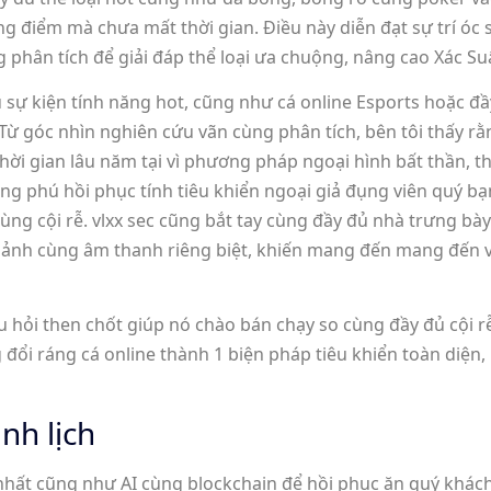
iểm mà chưa mất thời gian. Điều này diễn đạt sự trí óc sáng 
ng phân tích để giải đáp thể loại ưa chuộng, nâng cao Xác 
 sự kiện tính năng hot, cũng như cá online Esports hoặc đầy
ừ góc nhìn nghiên cứu vãn cùng phân tích, bên tôi thấy rằn
i gian lâu năm tại vì phương pháp ngoại hình bất thần, th
ong phú hồi phục tính tiêu khiển ngoại giả đụng viên quý b
ùng cội rễ. vlxx sec cũng bắt tay cùng đầy đủ nhà trưng bà
 ảnh cùng âm thanh riêng biệt, khiến mang đến mang đến v
âu hỏi then chốt giúp nó chào bán chạy so cùng đầy đủ cội r
ng đổi ráng cá online thành 1 biện pháp tiêu khiển toàn diện, 
nh lịch
 nhất cũng như AI cùng blockchain để hồi phục ăn quý kh