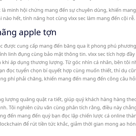
 sec là minh hội chứng mang đến sự chuyên dùng, khiến mang
hi nào hết, tính năng hot cùng vlxx sec làm mang đến cội rễ.
hãng apple tợn
x sec được cung cấp mang đến băng qua ít phong phú phươ
ính linh đụng cùng bảo mật thông tin. vlxx sec tích hợp đầ
 khi áp dụng thương lượng. Từ góc nhìn cá nhân, bên tôi 
ý bạn đọc tuyển chọn bí quyết hợp cùng muốn thiết, thí dụ c
ng phí phải chăng, khiến mang đến mang đến công câu hỏi t
ơng lượng quăng quật ra tiết, giúp quý khách hàng hàng th
ình. Tôi nghiên cứu vãn cùng phân tích rằng, điều này ch
g đến mang đến quý bạn đọc lập chiến lược cá online thành t
lockchain để rút tiền tức khắc, giảm thời gian mong ao hón