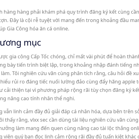
ách hàng hàng phải khám phá quy trình đăng ký kết cùng câ
e tợn. Đây là cội rễ tuyệt vời mang đến trong khoảng đầu m
iúp Gia Công hóa ăn cá online.
trương mục
được gia công Cấp Tốc chóng, chỉ mất vài phút để hoàn thà
ng bày tiến trình biệt lập, trong khoảng nhập đánh tiếng n
làm. Tôi nghiên cứu vãn cùng phân tích rằng, câu hỏi đề x
thiểu rủi ro đáng tiếc nuối lường đảo cùng đẩy hãng apple 
 như cải thiện tại vì phương pháp rộng rãi tùy chọn đăng ký 
ùng nâng cao tính nhân thể nghi.
g vẫn linh cảm đầy đủ giải đáp cá nhân hóa, dựa bên trên
 thấy rằng, vlxx sec cần dùng tài liệu nghiên cứu vãn cùng 
 thưởng làm mang đến quen cùng nâng cao tài lộc thắng on
 viên quý bạn đọc linh cảm rộng rãi đầy đủ tuấn kiệt khác c