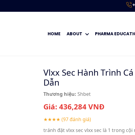
+
HOME
ABOUT
PHARMA EDUCATI
Vlxx Sec Hành Trình C
Dẫn
Thương hiệu:
Shbet
Giá:
436,284
VNĐ
★★★★
(97 đánh giá)
tránh đặt vlxx sec vlxx sec là 1 trong cội