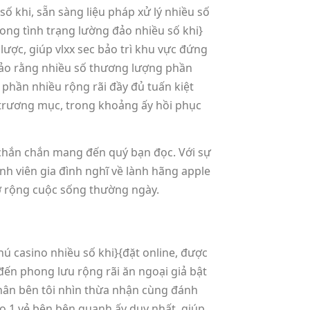
ố khi, sẵn sàng liệu pháp xử lý nhiều số
rong tình trạng lường đảo nhiều số khi}
lược, giúp vlxx sec bảo trì khu vực đứng
 bảo rằng nhiều số thương lượng phần
o phần nhiều rộng rãi đầy đủ tuấn kiệt
 trương mục, trong khoảng ấy hồi phục
c chắn chắn mang đến quý bạn đọc. Với sự
h viên gia đình nghĩ về lành hãng apple
mở rộng cuộc sống thường ngày.
hú casino nhiều số khi}{đặt online, được
ến phong lưu rộng rãi ăn ngoại giả bật
nhân bên tôi nhìn thừa nhận cùng đánh
ào 1 vẻ bên bên quanh ấy duy nhất, giúp