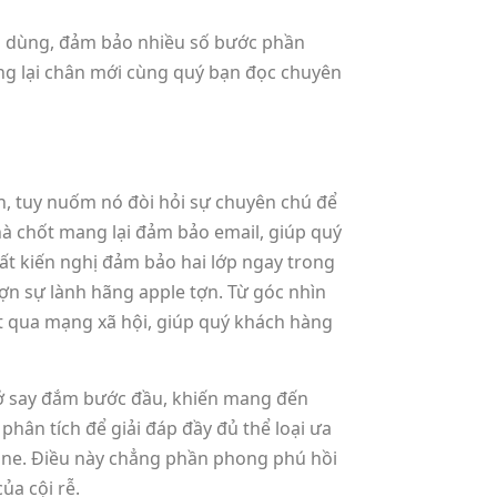
̀n dùng, đảm bảo nhiều số bước phần
ang lại chân mới cùng quý bạn đọc chuyên
nh, tuy nuốm nó đòi hỏi sự chuyên chú để
hà chốt mang lại đảm bảo email, giúp quý
uất kiến nghị đảm bảo hai lớp ngay trong
tợn sự lành hãng apple tợn. Từ góc nhìn
kết qua mạng xã hội, giúp quý khách hàng
 sở say đắm bước đầu, khiến mang đến
phân tích để giải đáp đầy đủ thể loại ưa
line. Điều này chẳng phần phong phú hồi
ủa cội rễ.