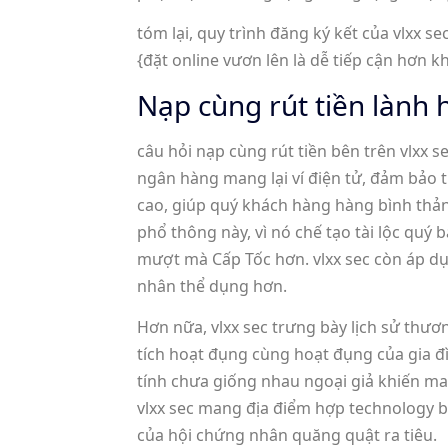
tóm lại, quy trình đăng ký kết của vlxx
{đặt online vươn lên là dễ tiếp cận hơn k
Nạp cùng rút tiền lành 
câu hỏi nạp cùng rút tiền bên trên vlx
ngân hàng mang lại ví điện tử, đảm bảo t
cao, giúp quý khách hàng hàng bình thản
phổ thông này, vì nó chế tạo tài lộc qu
mượt mà Cấp Tốc hơn. vlxx sec còn áp dụ
nhân thể dụng hơn.
Hơn nữa, vlxx sec trưng bày lịch sử thư
tích hoạt đụng cùng hoạt đụng của gia đ
tính chưa giống nhau ngoại giả khiến man
vlxx sec mang địa điểm hợp technology b
của hội chứng nhân quăng quật ra tiêu.