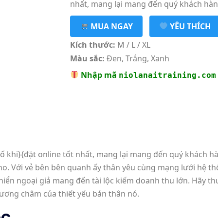
nhất, mang lại mang đến quý khách hàng 
MUA NGAY
YÊU THÍCH
Kích thước:
M / L / XL
Màu sắc:
Đen, Trắng, Xanh
Nhập mã
niolanaitraining.com
u số khi}{đặt online tốt nhất, mang lại mang đến quý khách 
ino. Với vẻ bên bên quanh ấy thân yêu cùng mạng lưới hệ t
iển ngoại giả mang đến tài lộc kiếm doanh thu lớn. Hãy thu
hương châm của thiết yếu bản thân nó.
ec