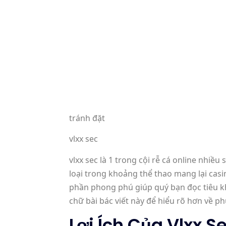
tránh đặt
vlxx sec
vlxx sec là 1 trong cội rễ cá online nhiề
loại trong khoảng thể thao mang lại cas
phần phong phú giúp quý bạn đọc tiêu kh
chữ bài bác viết này để hiểu rõ hơn về p
Lợi Ích Của Vlxx S