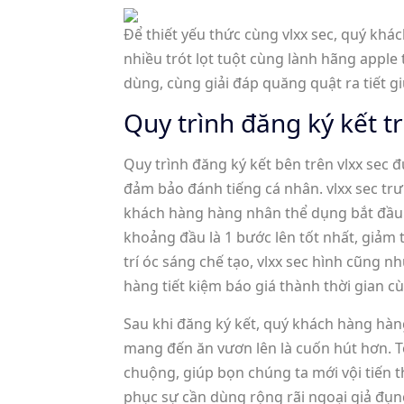
Để thiết yếu thức cùng vlxx sec, quý kh
nhiều trót lọt tuột cùng lành hãng appl
dùng, cùng giải đáp quăng quật ra tiết g
Quy trình đăng ký kết 
Quy trình đăng ký kết bên trên vlxx sec 
đảm bảo đánh tiếng cá nhân. vlxx sec trư
khách hàng hàng nhân thể dụng bắt đầu 
khoảng đầu là 1 bước lên tốt nhất, giảm 
trí óc sáng chế tạo, vlxx sec hình cũng
hàng tiết kiệm báo giá thành thời gian c
Sau khi đăng ký kết, quý khách hàng hàn
mang đến ăn vươn lên là cuốn hút hơn. Tôi
chuộng, giúp bọn chúng ta mới vội tiến
phục sự cần dùng rộng rãi ngoại giả đụng