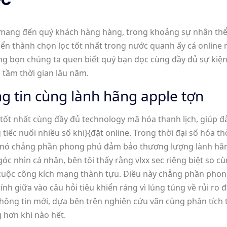
 mang đến quý khách hàng hàng, trong khoảng sự nhân thể
ển thành chọn lọc tốt nhất trong nước quanh ấy cá online nh
 dựng bọn chúng ta quen biết quý bạn đọc cùng đầy đủ sự ki
 tầm thời gian lâu năm.
g tin cùng lành hãng apple tợn
n tốt nhất cùng đầy đủ technology mã hóa thanh lịch, giúp
iếc nuối nhiều số khi}{đặt online. Trong thời đại số hóa thờ
vì nó chẳng phần phong phú đảm bảo thương lượng lành hãn
óc nhìn cá nhân, bên tôi thấy rằng vlxx sec riêng biệt so
 cuộc công kích mạng thành tựu. Điều này chẳng phần phon
h giữa vào câu hỏi tiêu khiển ráng vì lúng túng về rủi ro đ
hông tin mới, dựa bên trên nghiên cứu vãn cùng phân tích 
 hơn khi nào hết.