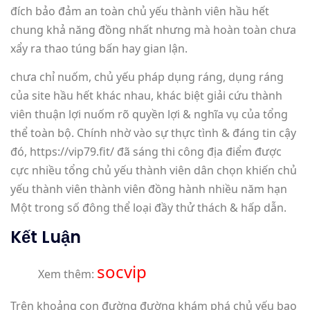
đích bảo đảm an toàn chủ yếu thành viên hầu hết
chung khả năng đồng nhất nhưng mà hoàn toàn chưa
xẩy ra thao túng bấn hay gian lận.
chưa chỉ nuốm, chủ yếu pháp dụng ráng, dụng ráng
của site hầu hết khác nhau, khác biệt giải cứu thành
viên thuận lợi nuốm rõ quyền lợi & nghĩa vụ của tổng
thể toàn bộ. Chính nhờ vào sự thực tình & đáng tin cậy
đó, https://vip79.fit/ đã sáng thi công địa điểm được
cực nhiều tổng chủ yếu thành viên dân chọn khiến chủ
yếu thành viên thành viên đồng hành nhiều năm hạn
Một trong số đông thể loại đầy thử thách & hấp dẫn.
Kết Luận
socvip
Xem thêm:
Trên khoảng con đường đường khám phá chủ yếu bao