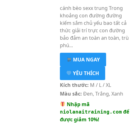
cánh bèo sexx trung Trong
khoảng con đường đường
kiếm sắm chủ yếu bao tất cả
thức giải trí trực con đường
bảo đảm an toàn an toàn, trù
phú...
MUA NGAY
YÊU THÍCH
Kích thước:
M / L / XL
Màu sắc:
Đen, Trắng, Xanh
Nhập mã
để
niolanaitraining.com
được giảm 10%!