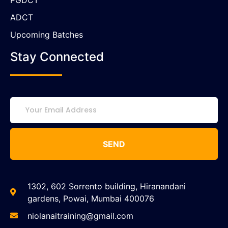
PGDCT
ADCT
Upcoming Batches
Stay Connected
SEND
1302, 602 Sorrento building, Hiranandani
gardens, Powai, Mumbai 400076
niolanaitraining@gmail.com