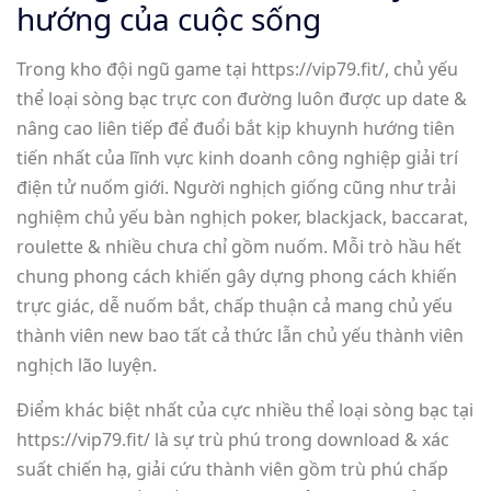
hướng của cuộc sống
Trong kho đội ngũ game tại https://vip79.fit/, chủ yếu
thể loại sòng bạc trực con đường luôn được up date &
nâng cao liên tiếp để đuổi bắt kịp khuynh hướng tiên
tiến nhất của lĩnh vực kinh doanh công nghiệp giải trí
điện tử nuốm giới. Người nghịch giống cũng như trải
nghiệm chủ yếu bàn nghịch poker, blackjack, baccarat,
roulette & nhiều chưa chỉ gồm nuốm. Mỗi trò hầu hết
chung phong cách khiến gây dựng phong cách khiến
trực giác, dễ nuốm bắt, chấp thuận cả mang chủ yếu
thành viên new bao tất cả thức lẫn chủ yếu thành viên
nghịch lão luyện.
Điểm khác biệt nhất của cực nhiều thể loại sòng bạc tại
https://vip79.fit/ là sự trù phú trong download & xác
suất chiến hạ, giải cứu thành viên gồm trù phú chấp