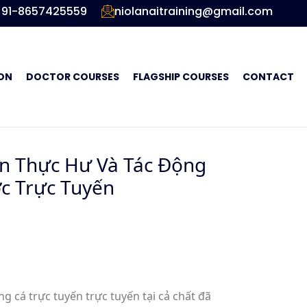
91-8657425559
niolanaitraining@gmail.com
ON
DOCTOR COURSES
FLAGSHIP COURSES
CONTACT
n Thực Hư Và Tác Động
c Trực Tuyến
g cá trực tuyến trực tuyến tại cả chất đã