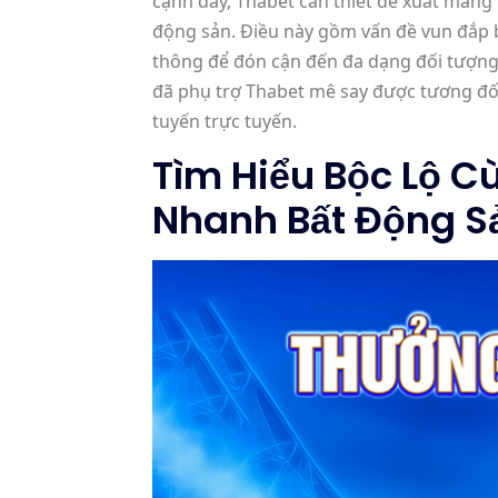
cạnh đấy, Thabet cần thiết đề xuất mang
động sản. Điều này gồm vấn đề vun đắp b
thông để đón cận đến đa dạng đối tượng
đã phụ trợ Thabet mê say được tương đố
tuyến trực tuyến.
Tìm Hiểu Bộc Lộ C
Nhanh Bất Động S