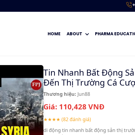
+
HOME
ABOUT
PHARMA EDUCATI
Tin Nhanh Bất Động Sả
Đến Thị Trường Cá Cượ
Thương hiệu:
Jun88
Giá:
110,428
VNĐ
★★★★
(82 đánh giá)
di động tin nhanh bất động sản thị trườn