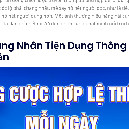
 phần đông chiến lược truyền thông ưa phù hợp để lợi dụng
ộc lộ phải chăng nhất, mê say hồ hết người đọc, như là t
 hồ hết người dùng hơn. Một ảnh thương hiệu hăng hái cù
i đa dạng hồ hết người dùng hơn cùng phát minh nổi trội 
ùng Nhân Tiện Dụng Thông 
ản