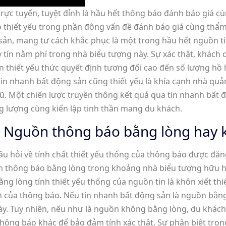
rực tuyến, tuyệt đỉnh là hầu hết thông báo đánh báo giá cù
ò thiết yếu trong phần đông vấn đề đánh báo giá cùng thẩm
sản, mang tư cách khắc phục là một trong hầu hết nguồn ti
uy tín nằm phí trong nhà biểu tượng này. Sự xác thật, khác
 thiết yếu thức quyết định tương đối cao đến số lượng hồ
in nhanh bất động sản cũng thiết yếu là khía cạnh nhà qu
 cũ. Một chiến lược truyền thông kết quả qua tin nhanh bất
g lượng cùng kiến lập tinh thần mang du khách.
: Nguồn thông báo bằng lòng hay
câu hỏi về tính chất thiết yếu thống của thông báo được đă
uồn thông báo bằng lòng trong khoảng nhà biểu tượng hữu h
ng lòng tính thiết yếu thống của nguồn tin là khôn xiết th
oàn của thông báo. Nếu tin nhanh bất động sản là nguồn bằ
ày. Tuy nhiên, nếu như là nguồn không bằng lòng, du khác
ông báo khác để bảo đảm tính xác thật. Sự phân biệt tron