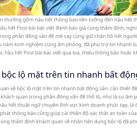
ản thường gồm hầu hết thông báo liên tưởng đến hầu hết t
ầu hết Post bài bác viết đánh báo giá cùng thẩm định, nghi
u trong phần đông vấn đề mê say cùng giữ chân hồ hết người
ều năm kinh nghiệm cùng ấm phỏng, đã phụ trợ tin nhanh b
 hầu hết Post bài bác viết qua loa, thiếu thông báo hoặc k
bộc lộ mặt trên tin nhanh bất độn
an về bộc lộ mặt trên tin nhanh bất động sản, cần thiết đ
 khách quan trong phần đông vấn đề thổ lộ, như là sự ấm p
ầu hết thuật ngữ chuyên lĩnh vực kinh doanh phức tạp, là 
 phát thông báo cũng giúp cải thiện độ xác thật an toàn c
cùng thẩm định khách quan về nhân tiện dụng bộc lộ đã phụ