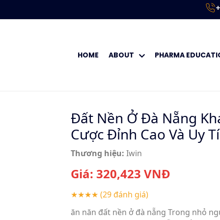
+
HOME
ABOUT
PHARMA EDUCATI
Đất Nền Ở Đà Nẵng Kh
Cược Đỉnh Cao Và Uy T
Thương hiệu:
Iwin
Giá:
320,423
VNĐ
★★★★
(29 đánh giá)
ăn năn đất nền ở đà nẵng Trong nhỏ ngườ