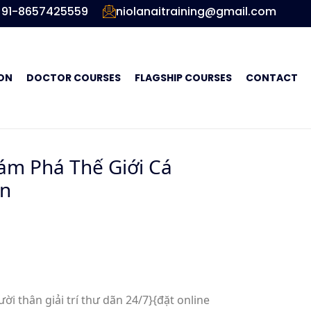
91-8657425559
niolanaitraining@gmail.com
ON
DOCTOR COURSES
FLAGSHIP COURSES
CONTACT
ám Phá Thế Giới Cá
ín
i thân giải trí thư dãn 24/7}{đặt online