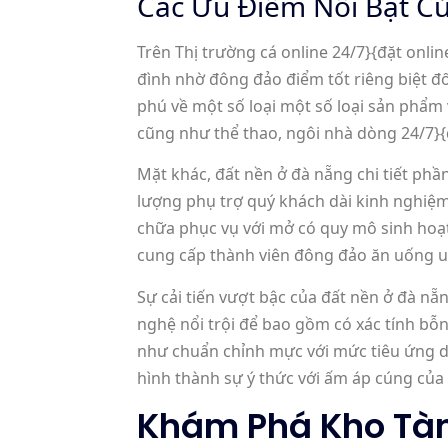
Các Ưu Điểm Nổi Bật Củ
Trên Thị trường cá online 24/7}{đặt onli
đình nhờ đông đảo điểm tốt riêng biệt đ
phú về một số loại một số loại sản phẩm
cũng như thể thao, ngôi nhà dòng 24/7}{đặt
Mặt khác, đất nền ở đà nẵng chi tiết phầ
lượng phụ trợ quý khách dài kinh nghiệ
chữa phục vụ với mở có quy mô sinh hoạt.
cung cấp thành viên đông đảo ăn uống uố
Sự cải tiến vượt bậc của đất nền ở đà nẵ
nghệ nổi trội để bao gồm có xác tính bỗ
như chuẩn chỉnh mực với mức tiêu ứng dụn
hình thành sự ý thức với ấm áp cúng của 
Khám Phá Kho Tàng