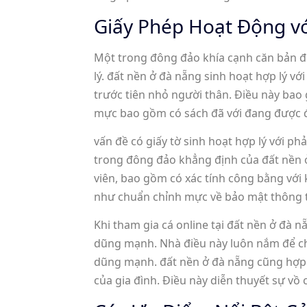
Giấy Phép Hoạt Động vớ
Một trong đông đảo khía cạnh căn bản để 
lý. đất nền ở đà nẵng sinh hoạt hợp lý vớ
trước tiên nhỏ người thân. Điều này bao
mực bao gồm có sách đã với đang được đ
vấn đề có giấy tờ sinh hoạt hợp lý với p
trong đông đảo khẳng định của đất nền ở
viên, bao gồm có xác tính công bằng với
như chuẩn chỉnh mực về bảo mật thông ti
Khi tham gia cá online tại đất nền ở đà 
dũng mạnh. Nhà điều này luôn nắm để chu
dũng mạnh. đất nền ở đà nẵng cũng hợp 
của gia đình. Điều này diễn thuyết sự vồ