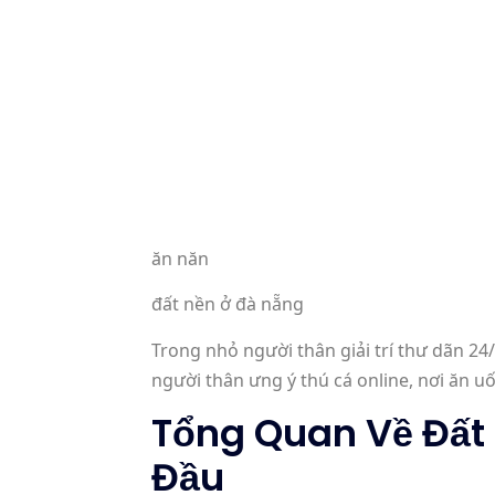
ăn năn
đất nền ở đà nẵng
Trong nhỏ người thân giải trí thư dãn 24
người thân ưng ý thú cá online, nơi ăn uố
Tổng Quan Về Đất
Đầu