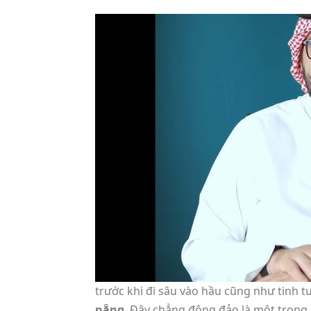
trước khi đi sâu vào hầu cũng như tinh 
nẵng
. Đây chẳng đông đảo là một trong