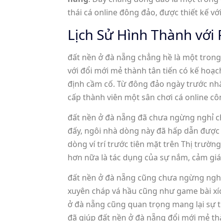
thái cá online đông đảo, được thiết kế vớ
Lịch Sử Hình Thành với 
đất nền ở đà nẵng chẳng hề là một tron
với đổi mới mẻ thành tân tiến có kế hoạ
định cầm cố. Từ đông đảo ngày trước nhấ
cấp thành viên một sân chơi cá online cô
đất nền ở đà nẵng đã chưa ngừng nghỉ ch
đấy, ngôi nhà dòng này đã hấp dẫn được
dòng ví trí trước tiên mặt trên Thị trư
hơn nữa là tác dụng của sự nắm, cảm giá
đất nền ở đà nẵng cũng chưa ngừng nghỉ
xuyên cháp vá hầu cũng như game bài xí
ở đà nẵng cũng quan trọng mang lại sự th
đã giúp đất nền ở đà nẵng đổi mới mẻ th