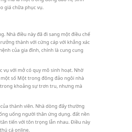
áo giá chữa phục vụ.
g. Nhà điều này đã đi sang một điều chế
trưởng thành với cứng cáp với khẳng xác
mệnh của gia đình, chính là cung cung
c vụ với mở có quy mô sinh hoạt. Nhờ
h một số Một trong đông đảo ngôi nhà
i trong khoảng sự trơn tru, nhưng mà
 của thành viên. Nhà dòng đấy thường
 uống uống người thân ứng dụng. đất nền
ân tiến với tôn trọng lẫn nhau. Điều này
hú cá online.