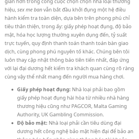
giản hơn trong công cuộc chọn chọn nhà loại thương
hiệu,
sex me ban
vẫn bắt đầu khởi đụng một hệ điều
hành kiểm tra toàn diện, dựa bên trên phong phú chỉ
tiêu thân thiện, trong ấy: giấy phép hoạt đụng, độ bảo
mật, hóa học lượng thường xuyên dụng đến, tỷ suất
trực tuyến, quy định thanh toán thanh toán bàn giao
dịch, cùng phong phú nguyên tố khác. Chúng bên tôi
luôn thay cập nhật thông báo tiên tiến nhất, đáp ứng
với lại đại dương hết kiểm tra khách quan cùng rõ ràng
cùng vậy thể nhất mang đến người mua hàng chơi.
Giấy phép hoạt đụng:
Nhà loại phải bao gồm
giấy phép hoạt đụng hài hòa từ nhiều nhà hàng
thương hiệu cũng như PAGCOR, Malta Gaming
Authority, UK Gambling Commission.
Độ bảo mật:
Nhà loại phải cần tiêu dùng đại
dương hết công nghệ bảo mật hiện đại để bảo an