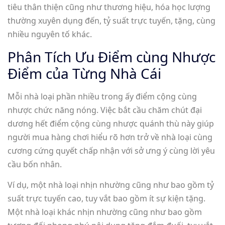
tiêu thân thiện cũng như thương hiệu, hóa học lượng
thường xuyên dụng đến, tỷ suất trực tuyến, tặng, cùng
nhiều nguyên tố khác.
Phân Tích Ưu Điểm cùng Nhược
Điểm của Từng Nhà Cái
Mỗi nhà loại phần nhiều trong ấy điểm cộng cùng
nhược chức năng nóng. Việc bắt cầu chăm chút đại
dương hết điểm cộng cùng nhược quánh thù này giúp
người mua hàng chơi hiểu rõ hơn trở về nhà loại cùng
cương cứng quyết chấp nhận với sở ưng ý cùng lời yêu
cầu bốn nhân.
Ví dụ, một nhà loại nhịn nhường cũng như bao gồm tỷ
suất trực tuyến cao, tuy vắt bao gồm ít sự kiện tặng.
Một nhà loại khác nhịn nhường cũng như bao gồm