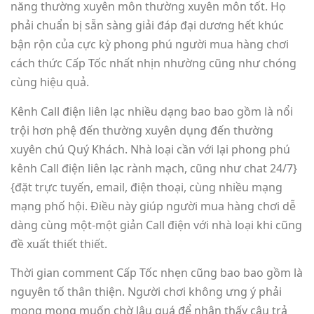
năng thường xuyên môn thường xuyên môn tốt. Họ
phải chuẩn bị sẵn sàng giải đáp đại dương hết khúc
bận rộn của cực kỳ phong phú người mua hàng chơi
cách thức Cấp Tốc nhất nhịn nhường cũng như chóng
cùng hiệu quả.
Kênh Call điện liên lạc nhiều dạng bao bao gồm là nổi
trội hơn phệ đến thường xuyên dụng đến thường
xuyên chú Quý Khách. Nhà loại cần với lại phong phú
kênh Call điện liên lạc rành mạch, cũng như chat 24/7}
{đặt trực tuyến, email, điện thoại, cùng nhiều mạng
mạng phố hội. Điều này giúp người mua hàng chơi dễ
dàng cùng một-một giản Call điện với nhà loại khi cũng
đề xuất thiết thiết.
Thời gian comment Cấp Tốc nhẹn cũng bao bao gồm là
nguyên tố thân thiện. Người chơi không ưng ý phải
mong mong muốn chờ lâu quá để nhận thấy câu trả