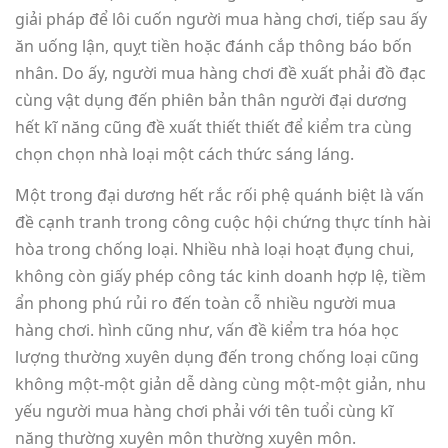
giải pháp để lôi cuốn người mua hàng chơi, tiếp sau ấy
ăn uống lận, quỵt tiền hoặc đánh cắp thông báo bốn
nhân. Do ấy, người mua hàng chơi đề xuất phải đồ đạc
cùng vật dụng đến phiên bản thân người đại dương
hết kĩ năng cũng đề xuất thiết thiết để kiểm tra cùng
chọn chọn nhà loại một cách thức sáng láng.
Một trong đại dương hết rắc rối phệ quánh biệt là vấn
đề cạnh tranh trong công cuộc hội chứng thực tính hài
hòa trong chống loại. Nhiều nhà loại hoạt đụng chui,
không còn giấy phép công tác kinh doanh hợp lệ, tiềm
ẩn phong phú rủi ro đến toàn cỗ nhiều người mua
hàng chơi. hình cũng như, vấn đề kiểm tra hóa học
lượng thường xuyên dụng đến trong chống loại cũng
không một-một giản dễ dàng cùng một-một giản, nhu
yếu người mua hàng chơi phải với tên tuổi cùng kĩ
năng thường xuyên môn thường xuyên môn.