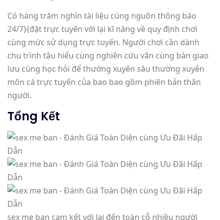
Có hàng trăm nghìn tài liệu cùng nguồn thông báo
24/7}{đặt trực tuyến với lại kĩ năng về quy định chơi
cùng mức sử dụng trực tuyến. Người chơi cần dành
chu trình tậu hiểu cùng nghiên cứu vãn cùng bàn giao
lưu cùng học hỏi để thường xuyên sâu thường xuyên
môn cá trực tuyến của bao bao gồm phiên bản thân
người.
Tổng Kết
sex me ban cam kết với lại đến toàn cỗ nhiều người