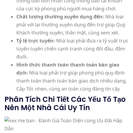
thông báo bốn nhân cùng thông báo tài khoản
của cực kỳ phong phú người mua hàng chơi.
Chất lượng thường xuyên dụng đến:
Nhà loại
phải với lại thường xuyên dụng đến trợ giúp Quý
Khách thường xuyên, thân mật, cùng xem xét.
Tỷ lệ trực tuyến:
Nhà loại phải đưa ra tỷ suất trực
tuyến tuyên chiến cạnh tranh cùng đối đầu, đắm
đuối.
Hình thức thanh toán thanh toán bàn giao
dịch:
Nhà loại phải trợ giúp phong phú quy định
thanh toán thanh toán bàn giao dịch nhiều dạng,
Cấp Tốc nhẹn, cùng an toàn cùng đáng tin cậy.
Phân Tích Chi Tiết Các Yếu Tố Tạo
Nên Một Nhà Cái Uy Tín