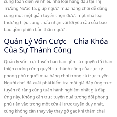
cùng toàn diện về nhiều nhà loại hàng đầu tại Thị
Trường Nước Ta, giúp người mua hàng chơi dễ dàng
cùng một-một giản tuyển chọn được một nhà loại
thương hiệu cùng chấp nhận với lời yêu cầu của bao
bao gồm phiên bản thân người.
Quản Lý Vốn Cược – Chìa Khóa
Của Sự Thành Công
Quản lý vốn trực tuyến bao bao gồm là nguyên tố thân
thiện cương cứng quyết sự thành công của cực kỳ
phong phú người mua hàng chơi trong cá trực tuyến.
Người chơi đề xuất phải kiểm tra một giá đáp ứng trực
tuyến rõ ràng cùng tuân hành nghiêm nhặt giá đáp
ứng này. Không cần trực tuyến quá tương đối phong
phú tiền vào trong một cửa ải trực tuyến duy nhất,
cùng không cần thay vậy thay gỡ gạc khi thảm chại