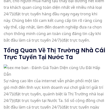
ban, chỗ người mua hàng tậu thấy đại dương hết kiểm
tra khách quan cùng toàn diện nhất về nhiều nhà loại
24/7}{đặt trực tuyến hàng đầu ngay ngay trong khi
này. Chúng bên tôi cam kết cung cấp tin rõ ràng cùng
vậy thể, cập nhật, làm đến doanh nghiệp đưa ra chọn
chọn thông minh cùng an toàn cùng đáng tin cậy khi
bắt đầu làm cá trực tuyến 24/7}{đặt trực tuyến.
Tổng Quan Về Thị Trường Nhà Cái
Trực Tuyến Tại Nước Ta
Sự nâng cao lên của internet vẫn phân phối một làn
gió mới đến lĩnh vực kinh doanh vui chơi giải trí giải trí
24/7}{đặt trực tuyến, quánh biệt là Thị Trường nhà loại
24/7}{đặt trực tuyến tại Nước Ta. Số số cộng đồng chơi
bắt đầu làm cá trực tuyến 24/7}{đặt trực tuyến ngày