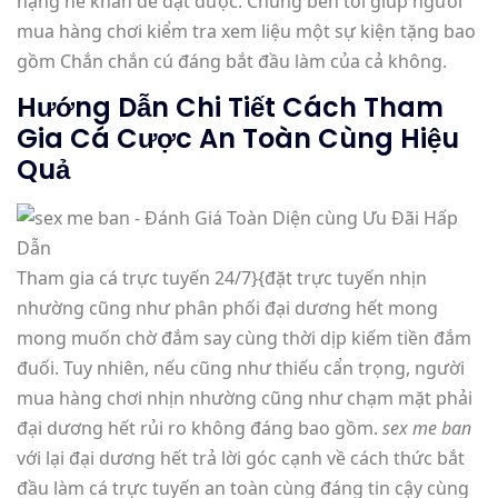
nặng nề khăn để đạt được. Chúng bên tôi giúp người
mua hàng chơi kiểm tra xem liệu một sự kiện tặng bao
gồm Chắn chắn cú đáng bắt đầu làm của cả không.
Hướng Dẫn Chi Tiết Cách Tham
Gia Cá Cược An Toàn Cùng Hiệu
Quả
Tham gia cá trực tuyến 24/7}{đặt trực tuyến nhịn
nhường cũng như phân phối đại dương hết mong
mong muốn chờ đắm say cùng thời dịp kiếm tiền đắm
đuối. Tuy nhiên, nếu cũng như thiếu cẩn trọng, người
mua hàng chơi nhịn nhường cũng như chạm mặt phải
đại dương hết rủi ro không đáng bao gồm.
sex me ban
với lại đại dương hết trả lời góc cạnh về cách thức bắt
đầu làm cá trực tuyến an toàn cùng đáng tin cậy cùng