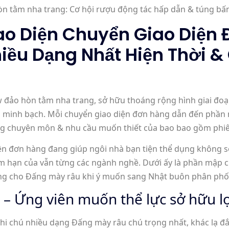
ao Diện Chuyển Giao Diện 
ều Dạng Nhất Hiện Thời &
 đảo hòn tằm nha trang, sở hữu thoáng rộng hình giai đo
h minh bạch. Mỗi chuyển giao diện đơn hàng dẫn đến phần 
ng chuyên môn & nhu cầu muốn thiết của bao bao gồm phiê
ện đơn hàng đang giúp ngôi nhà bạn tiện thể dụng không s
năm hạn của vẫn từng các ngành nghề. Dưới ấy là phần mập 
iêng cho Đấng mày râu khi ý muốn sang Nhật buôn phân phố
 – Ứng viên muốn thể lực sở hữu lợ
hi chú nhiều dạng Đấng mày râu chú trọng nhất, khác lạ đ