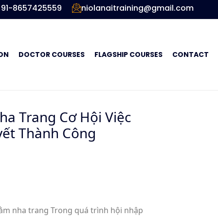
91-8657425559
niolanaitraining@gmail.com
ON
DOCTOR COURSES
FLAGSHIP COURSES
CONTACT
a Trang Cơ Hội Việc
yết Thành Công
tằm nha trang Trong quá trình hội nhập