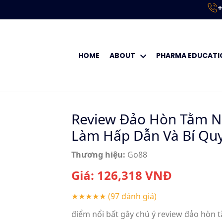
+
HOME
ABOUT
PHARMA EDUCATI
Review Đảo Hòn Tằm Nh
Làm Hấp Dẫn Và Bí Qu
Thương hiệu:
Go88
Giá:
126,318
VNĐ
★★★★★
(97 đánh giá)
điểm nổi bất gây chú ý review đảo hòn 