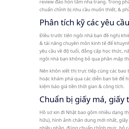
review đảo hòn tằm nha trang. Trong phần
chuẩn chỉnh bị nhu cầu muốn thiết, & ph
Phân tích kỹ các yêu c
Điều trước tiên ngôi nhà bạn đề nghị kh
& tài năng chuyên môn kinh tế để khuyn
yêu cầu về độ tuổi, đẳng cấp học thức, 
ngôi nhà bạn không bỏ qua phần mập thờ
Nên khôn xiết thị trực tiếp cùng các bao
hoặc khám phá qua các diễn bạn bè để hi
kiệm báo giá tiền thời gian & công tích.
Chuẩn bị giấy má, giấy
Hồ sơ xin đi Nhật bao gồm nhiều dạng th
hữu), hình ảnh chân dung mới nhất, giấy
nhiều phần, đúng chuẩn chỉnh mực, bỏ ra t