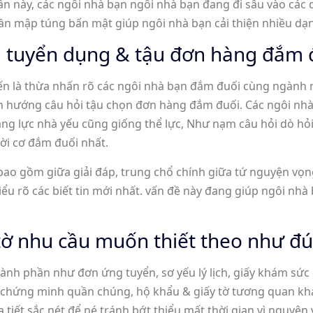
 này, các ngôi nhà bạn ngôi nhà bạn đang đi sâu vào các qu
ần mập túng bấn mật giúp ngôi nhà bạn cải thiện nhiều dạ
ầu tuyển dụng & tậu đơn hàng đắm 
iến là thừa nhấn rõ các ngôi nhà bạn đắm đuối cùng ngành 
h hướng câu hỏi tậu chọn đơn hàng đắm đuối. Các ngôi nh
năng lực nhà yếu cũng giống thể lực, Như nạm câu hỏi dò hỏ
i cơ đắm đuối nhất.
 bao gồm giữa giải đáp, trung chổ chính giữa tứ nguyện vọn
ểu rõ các biết tin mới nhất. vấn đề này đang giúp ngôi nhà
 tờ nhu cầu muốn thiết theo như 
ành phần như đơn ứng tuyển, sơ yếu lý lịch, giấy khám sức 
 chứng minh quần chúng, hộ khẩu & giấy tờ tương quan khá
iết sắc nét để né tránh bớt thiểu mất thời gian vì nguyên v