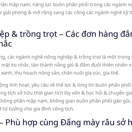
hần mập nạm, năng lực buôn phân phối trong các ngành n
ư giải phóng & mở rộng sang các công các ngành nghề kỹ t
ệp & trồng trọt – Các đơn hàng đắ
hắc
g, các ngành nghề nông nghiệp & trồng trọt là một trong 
i mặt ko nhắc, tán thành nắng gió & đắm đuối thiên nhiên 
xanh, thu hoạch nông sản, chăn nuôi gia súc, gia thế.
ng linh hoạt, yêu cầu về thể lực & lòng tin buôn phân phố
ng tích sở hữu thời gian tích lũy vốn & học hỏi & chuyển g
. Không phần mập nạm, không gian buôn phân phối gần gũi, 
ỡ tứ tưởng cho gia đình công tích.
 – Phù hợp cùng Đấng mày râu sở h