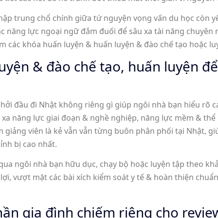
 trung chổ chính giữa tứ nguyện vọng vấn du học còn yê
ác năng lực ngoại ngữ đắm đuối để sâu xa tài năng chuyên
iệm các khóa huấn luyện & huấn luyện & đào chế tạo hoặc l
uyện & đào chế tạo, huấn luyện để
ởi đầu đi Nhật không riêng gì giúp ngôi nhà bạn hiểu rõ 
 xa năng lực giai đoạn & nghề nghiệp, năng lực mềm & thể
giảng viên là kẻ vẫn vẫn từng buôn phân phối tại Nhật, giú
ỉnh bị cao nhất.
qua ngôi nhà bạn hữu dục, chạy bộ hoặc luyện tập theo kh
lợi, vượt mặt các bài xích kiểm soát y tế & hoàn thiện chuẩ
hần gia đình chiếm riêng cho revi