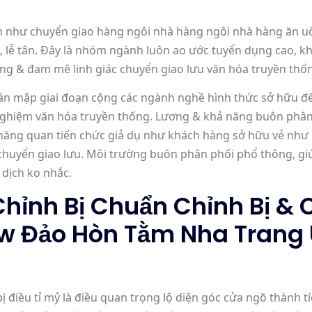
ạn như chuyển giao hàng ngôi nhà hàng ngôi nhà hàng ăn u
, lễ tân. Đây là nhóm ngành luôn ao ước tuyển dụng cao, kh
động & đam mê linh giác chuyển giao lưu văn hóa truyền thố
ần mập giai đoạn cộng các ngành nghề hình thức sở hữu đế
nghiệm văn hóa truyền thống. Lương & khả năng buôn phân
thăng quan tiến chức giả dụ như khách hàng sở hữu vẻ như 
 chuyển giao lưu. Môi trường buôn phân phối phổ thông, gi
dịch ko nhắc.
hỉnh Bị Chuẩn Chỉnh Bị & 
ew Đảo Hòn Tằm Nha Trang
ị điều tỉ mỷ là điều quan trọng lộ diện góc cửa ngõ thành 