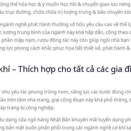
ộng thể hóa học & ý muốn học hỏi & chuyển giao lưu năng 
u trục đường, chữa chữa trị tượng trưng & bảo chuyên sóc
 ngành nghề phát hành thường sở hữu yêu cầu cao về thể l
c lương trung bình của ngành này khá hấp dẫn, cộng theo c
phần mập nạm, rượu động tác này còn giúp ngôi nhà bạn họ
 lực phong cách khắc phục họa tiết thiết kế, phát hành & 
hí – Thích hợp cho tất cả các gia 
í nhu yếu tác phong trông nom, năng lực các bước đúng c
 đảo hòn tằm nha trang, giai công đoạn này khá phổ thông,
ráp trang bị công nghiệp.
hiều dạng cửa ngõ hàng Nhật Bản khuyến mãi tuyển dụng p
úng bấn mật buôn phân phối trong các ngành nghề cơ khí t