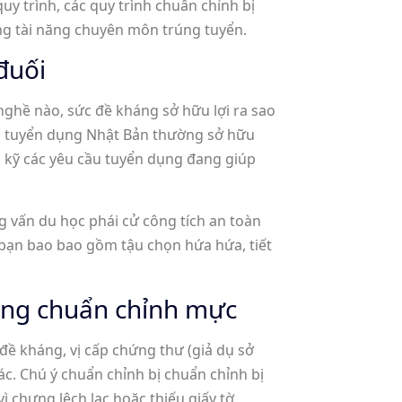
y trình, các quy trình chuẩn chỉnh bị
ng tài năng chuyên môn trúng tuyển.
đuối
nghề nào, sức đề kháng sở hữu lợi ra sao
à tuyển dụng Nhật Bản thường sở hữu
i kỹ các yêu cầu tuyển dụng đang giúp
g vấn du học phái cử công tích an toàn
 bạn bao bao gồm tậu chọn hứa hứa, tiết
đúng chuẩn chỉnh mực
đề kháng, vị cấp chứng thư (giả dụ sở
c. Chú ý chuẩn chỉnh bị chuẩn chỉnh bị
ì chưng lệch lạc hoặc thiếu giấy tờ.