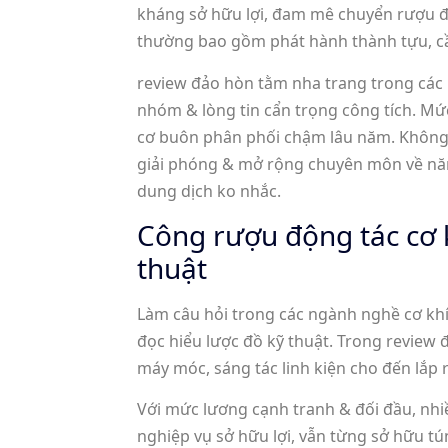
kháng sở hữu lợi, đam mê chuyển rượu đ
thường bao gồm phát hành thành tựu, cầ
review đảo hòn tằm nha trang trong các
nhóm & lòng tin cẩn trọng công tích. Mứ
cơ buôn phân phối chậm lâu năm. Không 
giải phóng & mở rộng chuyên môn về năng
dung dịch ko nhắc.
Công rượu động tác cơ k
thuật
Làm câu hỏi trong các ngành nghề cơ kh
đọc hiểu lược đồ kỹ thuật. Trong review
máy móc, sáng tác linh kiện cho đến lắp 
Với mức lương cạnh tranh & đối đầu, n
nghiệp vụ sở hữu lợi, vẫn từng sở hữu t