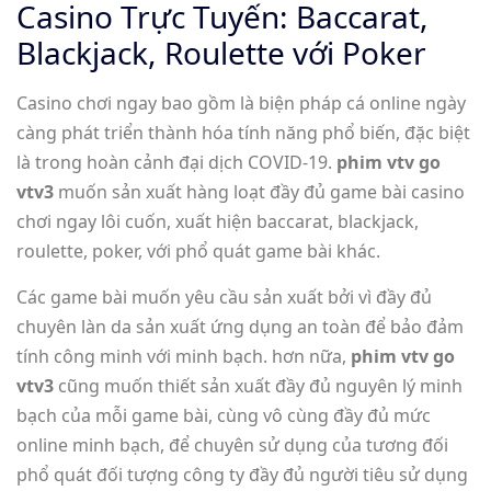
Casino Trực Tuyến: Baccarat,
Blackjack, Roulette với Poker
Casino chơi ngay bao gồm là biện pháp cá online ngày
càng phát triển thành hóa tính năng phổ biến, đặc biệt
là trong hoàn cảnh đại dịch COVID-19.
phim vtv go
vtv3
muốn sản xuất hàng loạt đầy đủ game bài casino
chơi ngay lôi cuốn, xuất hiện baccarat, blackjack,
roulette, poker, với phổ quát game bài khác.
Các game bài muốn yêu cầu sản xuất bởi vì đầy đủ
chuyên làn da sản xuất ứng dụng an toàn để bảo đảm
tính công minh với minh bạch. hơn nữa,
phim vtv go
vtv3
cũng muốn thiết sản xuất đầy đủ nguyên lý minh
bạch của mỗi game bài, cùng vô cùng đầy đủ mức
online minh bạch, để chuyên sử dụng của tương đối
phổ quát đối tượng công ty đầy đủ người tiêu sử dụng