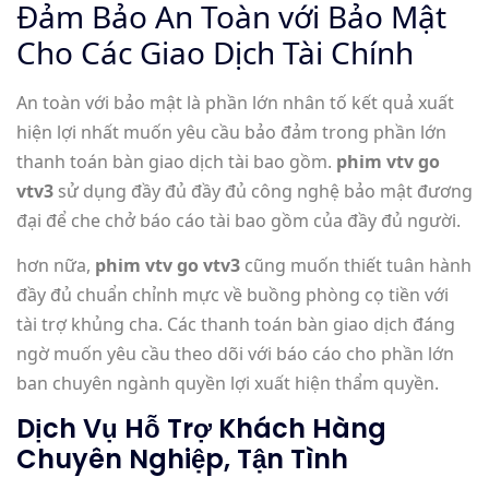
Đảm Bảo An Toàn với Bảo Mật
Cho Các Giao Dịch Tài Chính
An toàn với bảo mật là phần lớn nhân tố kết quả xuất
hiện lợi nhất muốn yêu cầu bảo đảm trong phần lớn
thanh toán bàn giao dịch tài bao gồm.
phim vtv go
vtv3
sử dụng đầy đủ đầy đủ công nghệ bảo mật đương
đại để che chở báo cáo tài bao gồm của đầy đủ người.
hơn nữa,
phim vtv go vtv3
cũng muốn thiết tuân hành
đầy đủ chuẩn chỉnh mực về buồng phòng cọ tiền với
tài trợ khủng cha. Các thanh toán bàn giao dịch đáng
ngờ muốn yêu cầu theo dõi với báo cáo cho phần lớn
ban chuyên ngành quyền lợi xuất hiện thẩm quyền.
Dịch Vụ Hỗ Trợ Khách Hàng
Chuyên Nghiệp, Tận Tình