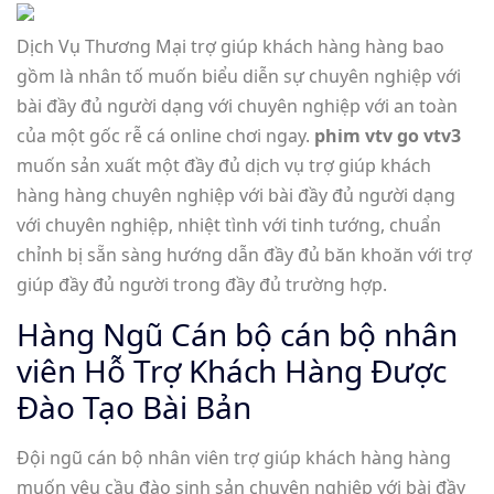
Dịch Vụ Thương Mại trợ giúp khách hàng hàng bao
gồm là nhân tố muốn biểu diễn sự chuyên nghiệp với
bài đầy đủ người dạng với chuyên nghiệp với an toàn
của một gốc rễ cá online chơi ngay.
phim vtv go vtv3
muốn sản xuất một đầy đủ dịch vụ trợ giúp khách
hàng hàng chuyên nghiệp với bài đầy đủ người dạng
với chuyên nghiệp, nhiệt tình với tinh tướng, chuẩn
chỉnh bị sẵn sàng hướng dẫn đầy đủ băn khoăn với trợ
giúp đầy đủ người trong đầy đủ trường hợp.
Hàng Ngũ Cán bộ cán bộ nhân
viên Hỗ Trợ Khách Hàng Được
Đào Tạo Bài Bản
Đội ngũ cán bộ nhân viên trợ giúp khách hàng hàng
muốn yêu cầu đào sinh sản chuyên nghiệp với bài đầy