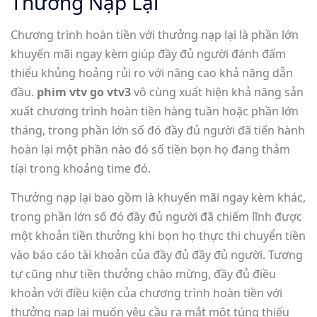
Thưởng Nạp Lại
Chương trình hoàn tiền với thưởng nạp lại là phần lớn
khuyến mãi ngay kèm giúp đầy đủ người đánh đấm
thiểu khủng hoảng rủi ro với nâng cao khả năng dẫn
đầu.
phim vtv go vtv3
vô cùng xuất hiện khả năng sản
xuất chương trình hoàn tiền hàng tuần hoặc phần lớn
tháng, trong phần lớn số đó đầy đủ người đã tiến hành
hoàn lại một phần nào đó số tiền bọn họ đang thảm
tíại trong khoảng time đó.
Thưởng nạp lại bao gồm là khuyến mãi ngay kèm khác,
trong phần lớn số đó đầy đủ người đã chiếm lĩnh được
một khoản tiền thưởng khi bọn họ thực thi chuyển tiền
vào báo cáo tài khoản của đầy đủ đầy đủ người. Tương
tự cũng như tiền thưởng chào mừng, đầy đủ điều
khoản với điều kiện của chương trình hoàn tiền với
thưởng nạp lại muốn yêu cầu ra mắt một túng thiếu