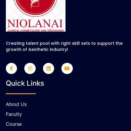
Creating talent pool with right skill sets to support the
growth of Aesthetic industry!
Quick Links
About Us
Faculty
Course