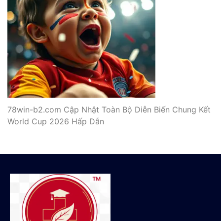
78win-b2.com Cập Nhật Toàn Bộ Diễn Biến Chung Kết
World Cup 2026 Hấp Dẫn