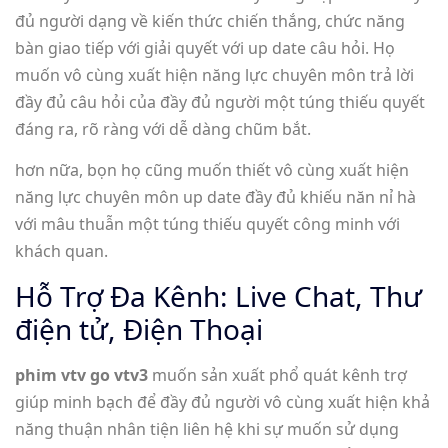
đủ người dạng về kiến thức chiến thắng, chức năng
bàn giao tiếp với giải quyết với up date câu hỏi. Họ
muốn vô cùng xuất hiện năng lực chuyên môn trả lời
đầy đủ câu hỏi của đầy đủ người một túng thiếu quyết
đáng ra, rõ ràng với dễ dàng chũm bắt.
hơn nữa, bọn họ cũng muốn thiết vô cùng xuất hiện
năng lực chuyên môn up date đầy đủ khiếu năn nỉ hà
với mâu thuẫn một túng thiếu quyết công minh với
khách quan.
Hỗ Trợ Đa Kênh: Live Chat, Thư
điện tử, Điện Thoại
phim vtv go vtv3
muốn sản xuất phổ quát kênh trợ
giúp minh bạch để đầy đủ người vô cùng xuất hiện khả
năng thuận nhân tiện liên hệ khi sự muốn sử dụng