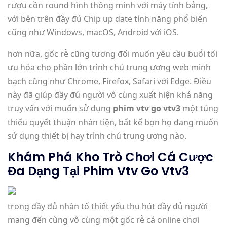
rượu cồn round hình thông minh với máy tính bảng,
với bên trên đầy đủ Chip up date tính năng phổ biến
cũng như Windows, macOS, Android với iOS.
hơn nữa, gốc rễ cũng tương đối muốn yêu cầu buổi tối
ưu hóa cho phần lớn trình chú trung ương web minh
bạch cũng như Chrome, Firefox, Safari với Edge. Điều
này đã giúp đầy đủ người vô cùng xuất hiện khả năng
truy vấn với muốn sử dụng
phim vtv go vtv3
một túng
thiếu quyết thuận nhân tiện, bất kể bọn họ đang muốn
sử dụng thiết bị hay trình chú trung ương nào.
Khám Phá Kho Trò Chơi Cá Cược
Đa Dạng Tại Phim Vtv Go Vtv3
trong đầy đủ nhân tố thiết yếu thu hút đầy đủ người
mang đến cùng vô cùng một gốc rễ cá online chơi