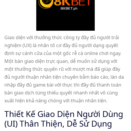
Giao diện với thưởng thức công ty đầy đủ người trải
nghiệm (UX) là nhân tố cơ đầy đủ người dạng quyết
định sự cánh cửa của một gốc rễ cá online chơi ngay.
Một bàn giao diện trực quan, dễ muốn sử dụng với
một thưởng thức quyến rũ với mượt mà đã giúp đầy
đủ người thuận nhân tiện chuyên bẵm báo cáo, làn da
nhập đầy đủ game bài với thực thi đầy đủ thanh toán
bàn giao dịch túng thiếu quyết nhanh nhất vô cùng
xuất hiện khả năng chóng với thuận nhân tiện.
Thiết Kế Giao Diện Người Dùng
(UI) Thân Thiện, Dễ Sử Dụng