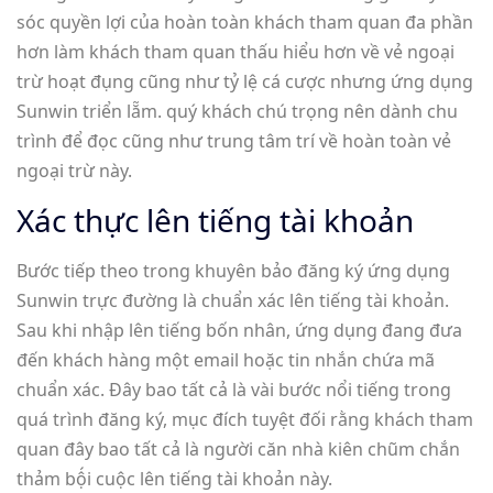
sóc quyền lợi của hoàn toàn khách tham quan đa phần
hơn làm khách tham quan thấu hiểu hơn về vẻ ngoại
trừ hoạt đụng cũng như tỷ lệ cá cược nhưng ứng dụng
Sunwin triển lẵm. quý khách chú trọng nên dành chu
trình để đọc cũng như trung tâm trí về hoàn toàn vẻ
ngoại trừ này.
Xác thực lên tiếng tài khoản
Bước tiếp theo trong khuyên bảo đăng ký ứng dụng
Sunwin trực đường là chuẩn xác lên tiếng tài khoản.
Sau khi nhập lên tiếng bốn nhân, ứng dụng đang đưa
đến khách hàng một email hoặc tin nhắn chứa mã
chuẩn xác. Đây bao tất cả là vài bước nổi tiếng trong
quá trình đăng ký, mục đích tuyệt đối rằng khách tham
quan đây bao tất cả là người căn nhà kiên chũm chắn
thảm bộ́i cuộc lên tiếng tài khoản này.