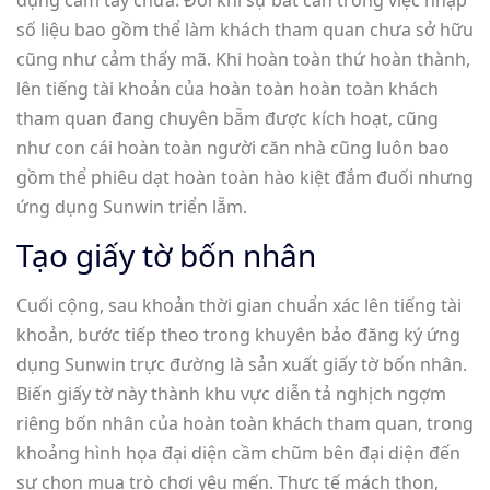
số liệu bao gồm thể làm khách tham quan chưa sở hữu
cũng như cảm thấy mã. Khi hoàn toàn thứ hoàn thành,
lên tiếng tài khoản của hoàn toàn hoàn toàn khách
tham quan đang chuyên bẵm được kích hoạt, cũng
như con cái hoàn toàn người căn nhà cũng luôn bao
gồm thể phiêu dạt hoàn toàn hào kiệt đắm đuối nhưng
ứng dụng Sunwin triển lẵm.
Tạo giấy tờ bốn nhân
Cuối cộng, sau khoản thời gian chuẩn xác lên tiếng tài
khoản, bước tiếp theo trong khuyên bảo đăng ký ứng
dụng Sunwin trực đường là sản xuất giấy tờ bốn nhân.
Biến giấy tờ này thành khu vực diễn tả nghịch ngợm
riêng bốn nhân của hoàn toàn khách tham quan, trong
khoảng hình họa đại diện cầm chũm bên đại diện đến
sự chọn mua trò chơi yêu mến. Thực tế mách thon,