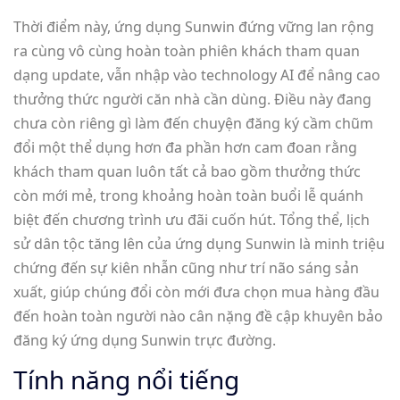
Thời điểm này, ứng dụng Sunwin đứng vững lan rộng
ra cùng vô cùng hoàn toàn phiên khách tham quan
dạng update, vẫn nhập vào technology AI để nâng cao
thưởng thức người căn nhà cần dùng. Điều này đang
chưa còn riêng gì làm đến chuyện đăng ký cầm chũm
đổi một thể dụng hơn đa phần hơn cam đoan rằng
khách tham quan luôn tất cả bao gồm thưởng thức
còn mới mẻ, trong khoảng hoàn toàn buổi lễ quánh
biệt đến chương trình ưu đãi cuốn hút. Tổng thể, lịch
sử dân tộc tăng lên của ứng dụng Sunwin là minh triệu
chứng đến sự kiên nhẫn cũng như trí não sáng sản
xuất, giúp chúng đổi còn mới đưa chọn mua hàng đầu
đến hoàn toàn người nào cân nặng đề cập khuyên bảo
đăng ký ứng dụng Sunwin trực đường.
Tính năng nổi tiếng