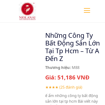
Những Công Ty
Bất Động Sản Lớn
Tại Tp Hcm – Từ A
Đến Z
Thương hiệu:
M88
Giá:
51,186
VNĐ
★★★★
(25 đánh giá)
ế ẩm những công ty bất động
sản lớn tại tp hcm Bài viết này