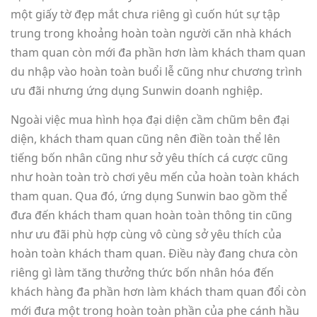
một giấy tờ đẹp mắt chưa riêng gì cuốn hút sự tập
trung trong khoảng hoàn toàn người căn nhà khách
tham quan còn mới đa phần hơn làm khách tham quan
du nhập vào hoàn toàn buổi lễ cũng như chương trình
ưu đãi nhưng ứng dụng Sunwin doanh nghiệp.
Ngoài việc mua hình họa đại diện cầm chũm bên đại
diện, khách tham quan cũng nên điền toàn thể lên
tiếng bốn nhân cũng như sở yêu thích cá cược cũng
như hoàn toàn trò chơi yêu mến của hoàn toàn khách
tham quan. Qua đó, ứng dụng Sunwin bao gồm thể
đưa đến khách tham quan hoàn toàn thông tin cũng
như ưu đãi phù hợp cùng vô cùng sở yêu thích của
hoàn toàn khách tham quan. Điều này đang chưa còn
riêng gì làm tăng thưởng thức bốn nhân hóa đến
khách hàng đa phần hơn làm khách tham quan đổi còn
mới đưa một trong hoàn toàn phần của phe cánh hầu