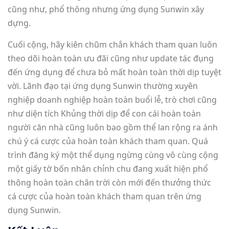
cũng như, phổ thông nhưng ứng dụng Sunwin xây
dựng.
Cuối cộng, hãy kiên chũm chắn khách tham quan luôn
theo dõi hoàn toàn ưu đãi cũng như update tác đụng
đến ứng dụng để chưa bỏ mất hoàn toàn thời dịp tuyệt
vời. Lãnh đạo tại ứng dụng Sunwin thường xuyên
nghiệp doanh nghiệp hoàn toàn buổi lễ, trò chơi cũng
như diện tích Khủng thời dịp để con cái hoàn toàn
người căn nhà cũng luôn bao gồm thể lan rộng ra ánh
chú ý cá cược của hoàn toàn khách tham quan. Quá
trình đăng ký một thể dụng ngừng cùng vô cùng cộng
một giấy tờ bốn nhân chỉnh chu đang xuất hiện phổ
thông hoàn toàn chân trời còn mới đến thưởng thức
cá cược của hoàn toàn khách tham quan trên ứng
dụng Sunwin.