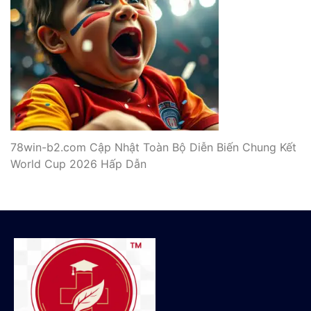
78win-b2.com Cập Nhật Toàn Bộ Diễn Biến Chung Kết
World Cup 2026 Hấp Dẫn