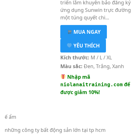
triển lẵm khuyên bảo đăng ký
ứng dụng Sunwin trực đường
một túng quyết chi...
MUA NGAY
YÊU THÍCH
Kích thước:
M / L / XL
Màu sắc:
Đen, Trắng, Xanh
Nhập mã
để
niolanaitraining.com
được giảm 10%!
ế ẩm
những công ty bất động sản lớn tại tp hcm