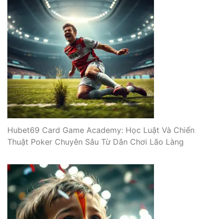
Hubet69 Card Game Academy: Học Luật Và Chiến
Thuật Poker Chuyên Sâu Từ Dân Chơi Lão Làng