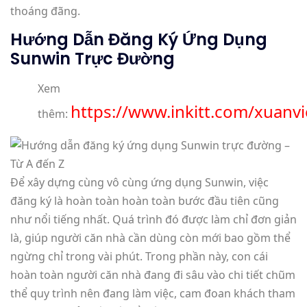
thoáng đãng.
Hướng Dẫn Đăng Ký Ứng Dụng
Sunwin Trực Đường
Xem
https://www.inkitt.com/xuanvi
thêm:
Để xây dựng cùng vô cùng ứng dụng Sunwin, việc
đăng ký là hoàn toàn hoàn toàn bước đầu tiên cũng
như nổi tiếng nhất. Quá trình đó được làm chỉ đơn giản
là, giúp người căn nhà cần dùng còn mới bao gồm thể
ngừng chỉ trong vài phút. Trong phần này, con cái
hoàn toàn người căn nhà đang đi sâu vào chi tiết chũm
thể quy trình nên đang làm việc, cam đoan khách tham