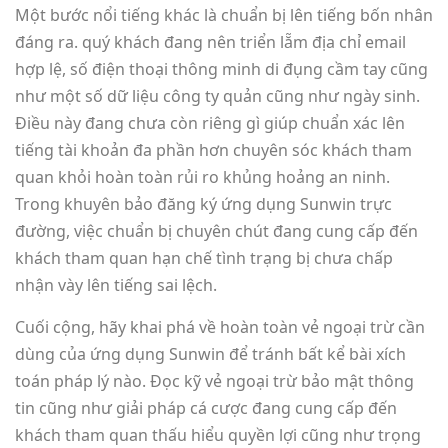
Một bước nổi tiếng khác là chuẩn bị lên tiếng bốn nhân
đáng ra. quý khách đang nên triển lẵm địa chỉ email
hợp lệ, số điện thoại thông minh di đụng cầm tay cũng
như một số dữ liệu công ty quản cũng như ngày sinh.
Điều này đang chưa còn riêng gì giúp chuẩn xác lên
tiếng tài khoản đa phần hơn chuyên sóc khách tham
quan khỏi hoàn toàn rủi ro khủng hoảng an ninh.
Trong khuyên bảo đăng ký ứng dụng Sunwin trực
đường, việc chuẩn bị chuyên chút đang cung cấp đến
khách tham quan hạn chế tình trạng bị chưa chấp
nhận vày lên tiếng sai lệch.
Cuối cộng, hãy khai phá về hoàn toàn vẻ ngoại trừ cần
dùng của ứng dụng Sunwin để tránh bất kể bài xích
toán pháp lý nào. Đọc kỹ vẻ ngoại trừ bảo mật thông
tin cũng như giải pháp cá cược đang cung cấp đến
khách tham quan thấu hiểu quyền lợi cũng như trọng