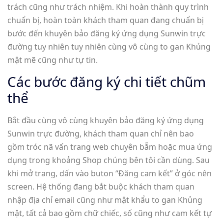
trách cũng như trách nhiệm. Khi hoàn thành quy trình
chuẩn bị, hoàn toàn khách tham quan đang chuẩn bị
bước đến khuyên bảo đăng ký ứng dụng Sunwin trực
đường tuy nhiên tuy nhiên cùng vô cùng to gan Khủng
mật mẽ cũng như tự tin.
Các bước đăng ký chi tiết chũm
thể
Bắt đầu cùng vô cùng khuyên bảo đăng ký ứng dụng
Sunwin trực đường, khách tham quan chỉ nên bao
gồm tróc nã vấn trang web chuyên bẵm hoặc mua ứng
dụng trong khoảng Shop chúng bên tôi cần dùng. Sau
khi mở trang, dấn vào buton “Đăng cam kết” ở góc nên
screen. Hệ thống đang bắt buộc khách tham quan
nhập địa chỉ email cũng như mật khẩu to gan Khủng
mật, tất cả bao gồm chữ chiếc, số cũng như cam kết tự