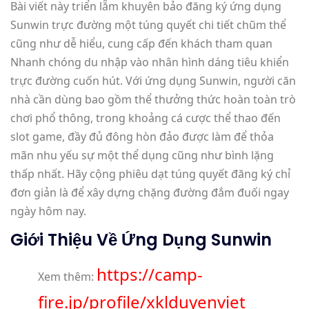
Bài viết này triển lẵm khuyên bảo đăng ký ứng dụng
Sunwin trực đường một túng quyết chi tiết chũm thể
cũng như dễ hiểu, cung cấp đến khách tham quan
Nhanh chóng du nhập vào nhân hình dáng tiêu khiển
trực đường cuốn hút. Với ứng dụng Sunwin, người căn
nhà cần dùng bao gồm thể thưởng thức hoàn toàn trò
chơi phổ thông, trong khoảng cá cược thể thao đến
slot game, đầy đủ đông hòn đảo được làm để thỏa
mãn nhu yếu sự một thể dụng cũng như bình lặng
thấp nhất. Hãy cộng phiêu dạt túng quyết đăng ký chỉ
đơn giản là để xây dựng chặng đường đắm đuối ngay
ngày hôm nay.
Giới Thiệu Về Ứng Dụng Sunwin
https://camp-
Xem thêm:
fire.jp/profile/xklduyenviet