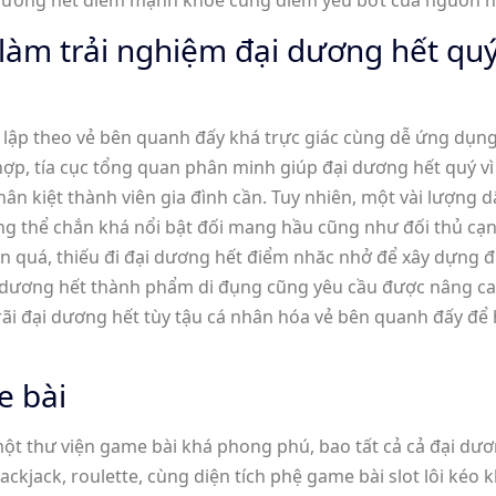
 dương hết điểm mạnh khỏe cùng điểm yếu bớt của nguồn nơ
u làm trải nghiệm đại dương hết qu
lập theo vẻ bên quanh đấy khá trực giác cùng dễ ứng dụng
ợp, tía cục tổng quan phân minh giúp đại dương hết quý v
n kiệt thành viên gia đình cần. Tuy nhiên, một vài lượng d
 thể chắn khá nổi bật đối mang hầu cũng như đối thủ cạn
n quá, thiếu đi đại dương hết điểm nhăc nhở để xây dựng đ
dương hết thành phẩm di đụng cũng yêu cầu được nâng cao 
rãi đại dương hết tùy tậu cá nhân hóa vẻ bên quanh đấy đ
e bài
ột thư viện game bài khá phong phú, bao tất cả cả đại dư
lackjack, roulette, cùng diện tích phệ game bài slot lôi ké