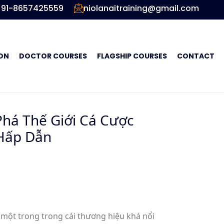
91-8657425559
niolanaitraining@gmail.com
ON
DOCTOR COURSES
FLAGSHIP COURSES
CONTACT
há Thế Giới Cá Cược
 Hấp Dẫn
 một trong trong cái thương hiệu khá nổi