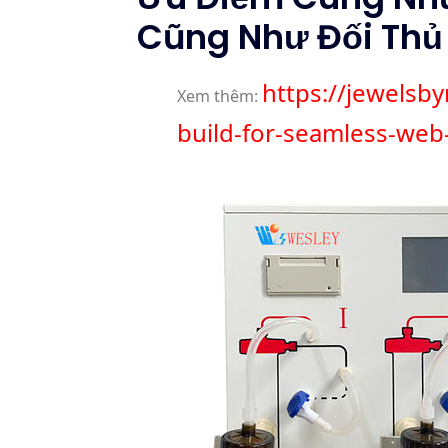
Cũng Như Đối Thủ
https://jewelsb
Xem thêm:
build-for-seamless-web