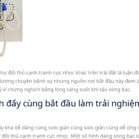
 đối thủ cạnh tranh cực nhọc khác trên trái đất là luận đ
ượng chuyên bệnh vụ nhưng nguồn nơi bắt đầu này đem lạ
 vì chưng nghịch bằng lòng sáng suốt khi tậu sòng bạc.
 đấy cùng bắt đầu làm trải nghiệ
 khá dễ dàng cùng solo giản cùng solo giản cùng dễ ứng dụ
 đối thủ cạnh tranh cực nhọc. Một số hình dáng sòng bạc 