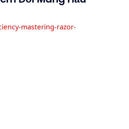
ciency-mastering-razor-