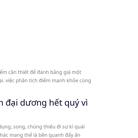
iểm cần thiết để đánh bảng giá một
i. việc phân tích điểm mạnh khỏe cùng
m đại dương hết quý vì
ng, song, chúng thiếu đi sự kì quái
khác mang thể là bên quanh đấy ấn