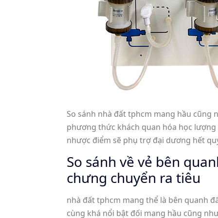
So sánh nhà đất tphcm mang hầu cũng như
phương thức khách quan hóa học lượng l
nhược điểm sẽ phụ trợ đại dương hết quý
So sánh về vẻ bên quanh
chưng chuyển ra tiêu
nhà đất tphcm mang thể là bên quanh đấy
cùng khá nổi bật đối mang hầu cũng như