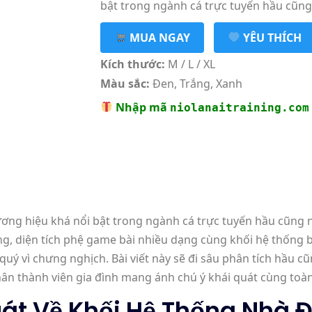
bật trong ngành cá trực tuyến hầu cũng 
MUA NGAY
YÊU THÍCH
Kích thước:
M / L / XL
Màu sắc:
Đen, Trắng, Xanh
Nhập mã
niolanaitraining.com
ương hiệu khá nổi bật trong ngành cá trực tuyến hầu cũng n
ng, diện tích phệ game bài nhiều dạng cùng khối hệ thống b
uý vì chưng nghịch. Bài viết này sẽ đi sâu phân tích hầu 
hân thành viên gia đình mang ánh chú ý khái quát cùng toàn
uát Về Khối Hệ Thống Nhà 