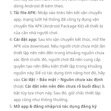
dòng Android đi kèm theo.
Tải file APK:
Nhấp vào links liên kết vận chuyển
app, mạng lưới hệ thống đã công ty đụng vận
chuyển file APK (Android Package Kit) về thiết bị
của căn nhà người chơi.
Cài đặt app:
Sau khi vận chuyển kết thúc, mở file
APK vừa download. Nếu người chơi chưa một lần
thiết lập nên nên đến trong khoảng nguồn chưa
xác định trước đó, người chơi đã nên cung cấp
quyền tạo nên điều kiện thiết lập trong khoảng
nguồn này. Để có tác dụng tính năng hot đó, hãy
vào
Cài đặt
>
Bảo mật
>
Nguồn chưa xác định
(hoặc
Cài đặt nên nên đến chưa rõ buổi đầu
) &
bật tùy lựa chọn này. Sau đó, giữ chắc thiết lập
app cũng như thông thường.
Mở app & đăng nhập/có tác dụng đăng ký