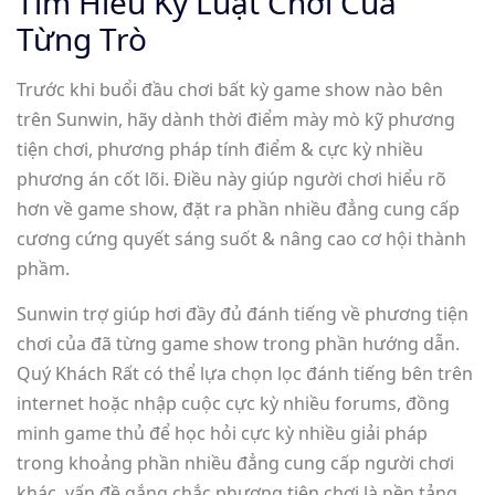
Tìm Hiểu Kỹ Luật Chơi Của
Từng Trò
Trước khi buổi đầu chơi bất kỳ game show nào bên
trên Sunwin, hãy dành thời điểm mày mò kỹ phương
tiện chơi, phương pháp tính điểm & cực kỳ nhiều
phương án cốt lõi. Điều này giúp người chơi hiểu rõ
hơn về game show, đặt ra phần nhiều đẳng cung cấp
cương cứng quyết sáng suốt & nâng cao cơ hội thành
phầm.
Sunwin trợ giúp hơi đầy đủ đánh tiếng về phương tiện
chơi của đã từng game show trong phần hướng dẫn.
Quý Khách Rất có thể lựa chọn lọc đánh tiếng bên trên
internet hoặc nhập cuộc cực kỳ nhiều forums, đồng
minh game thủ để học hỏi cực kỳ nhiều giải pháp
trong khoảng phần nhiều đẳng cung cấp người chơi
khác. vấn đề gắng chắc phương tiện chơi là nền tảng