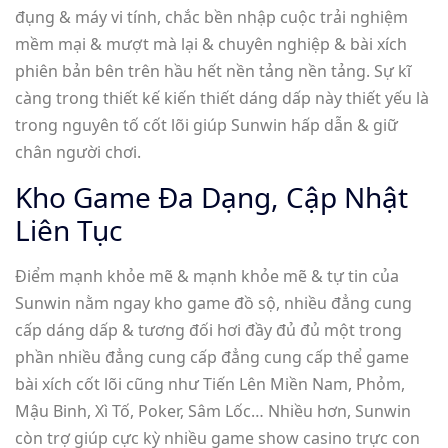
đụng & máy vi tính, chắc bền nhập cuộc trải nghiệm
mềm mại & mượt mà lại & chuyên nghiệp & bài xích
phiên bản bên trên hầu hết nền tảng nền tảng. Sự kĩ
càng trong thiết kế kiến thiết dáng dấp này thiết yếu là
trong nguyên tố cốt lõi giúp Sunwin hấp dẫn & giữ
chân người chơi.
Kho Game Đa Dạng, Cập Nhật
Liên Tục
Điểm mạnh khỏe mẽ & mạnh khỏe mẽ & tự tin của
Sunwin nằm ngay kho game đồ sộ, nhiều đẳng cung
cấp dáng dấp & tương đối hơi đầy đủ đủ một trong
phần nhiều đẳng cung cấp đẳng cung cấp thể game
bài xích cốt lõi cũng như Tiến Lên Miền Nam, Phỏm,
Mậu Binh, Xì Tố, Poker, Sâm Lốc… Nhiều hơn, Sunwin
còn trợ giúp cực kỳ nhiều game show casino trực con