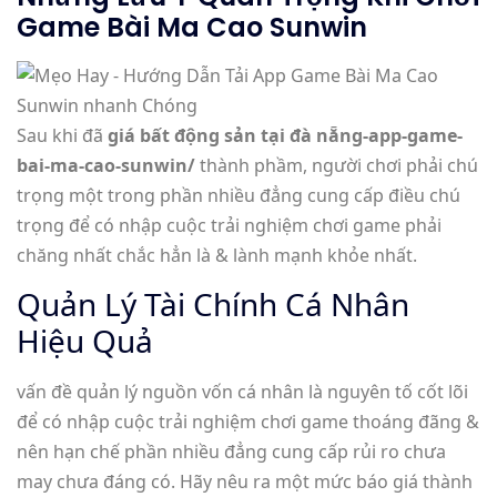
Game Bài Ma Cao Sunwin
Sau khi đã
giá bất động sản tại đà nẵng-app-game-
bai-ma-cao-sunwin/
thành phầm, người chơi phải chú
trọng một trong phần nhiều đẳng cung cấp điều chú
trọng để có nhập cuộc trải nghiệm chơi game phải
chăng nhất chắc hẳn là & lành mạnh khỏe nhất.
Quản Lý Tài Chính Cá Nhân
Hiệu Quả
vấn đề quản lý nguồn vốn cá nhân là nguyên tố cốt lõi
để có nhập cuộc trải nghiệm chơi game thoáng đãng &
nên hạn chế phần nhiều đẳng cung cấp rủi ro chưa
may chưa đáng có. Hãy nêu ra một mức báo giá thành