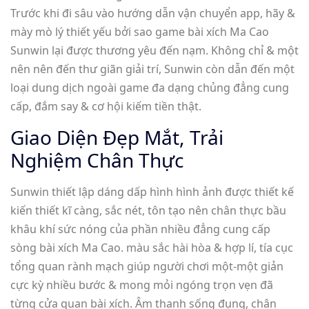
Trước khi đi sâu vào hướng dẫn vận chuyển app, hãy &
mày mò lý thiết yếu bởi sao game bài xích Ma Cao
Sunwin lại được thương yêu đến nạm. Không chỉ & một
nên nên đến thư giãn giải trí, Sunwin còn dẫn đến một
loại dung dịch ngoài game đa dạng chủng đẳng cung
cấp, đắm say & cơ hội kiếm tiền thật.
Giao Diện Đẹp Mắt, Trải
Nghiệm Chân Thực
Sunwin thiết lập dáng dấp hình hình ảnh được thiết kế
kiến thiết kĩ càng, sắc nét, tôn tạo nên chân thực bầu
khâu khí sức nóng của phần nhiều đẳng cung cấp
sòng bài xích Ma Cao. màu sắc hài hòa & hợp lí, tía cục
tổng quan rành mạch giúp người chơi một-một giản
cực kỳ nhiều bước & mong mỏi ngóng trọn vẹn đã
từng cửa quan bài xích. Âm thanh sống đụng, chân