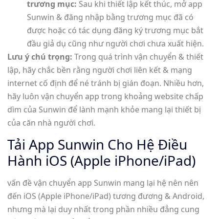
trương mục:
Sau khi thiết lập kết thúc, mở app
Sunwin & đăng nhập bằng trương mục đã có
được hoặc có tác dụng đăng ký trương mục bắt
đầu giả dụ cũng như người chơi chưa xuất hiện.
Lưu ý chú trọng:
Trong quá trình vận chuyển & thiết
lập, hãy chắc bền rằng người chơi liên kết & mạng
internet cố định để né tránh bị gián đoạn. Nhiều hơn,
hãy luôn vận chuyển app trong khoảng website chấp
dìm của Sunwin để lành mạnh khỏe mang lại thiết bị
của căn nhà người chơi.
Tải App Sunwin Cho Hệ Điều
Hành iOS (Apple iPhone/iPad)
vấn đề vận chuyển app Sunwin mang lại hệ nên nên
đến iOS (Apple iPhone/iPad) tương đương & Android,
nhưng mà lại duy nhất trong phần nhiều đẳng cung