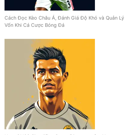
Cách Đọc Kèo Châu Á, Đánh Giá Độ Khó và Quản Lý
Vốn Khi Cá Cược Bóng Đá