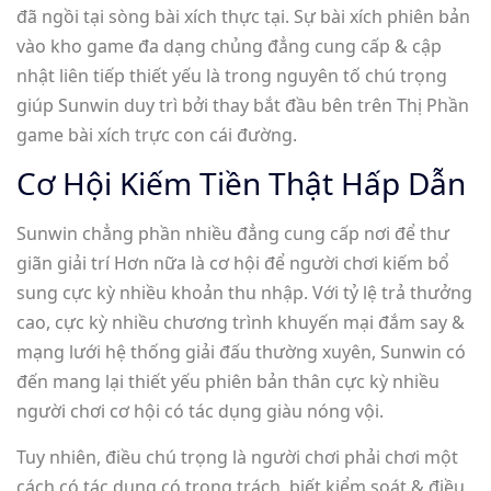
đã ngồi tại sòng bài xích thực tại. Sự bài xích phiên bản
vào kho game đa dạng chủng đẳng cung cấp & cập
nhật liên tiếp thiết yếu là trong nguyên tố chú trọng
giúp Sunwin duy trì bởi thay bắt đầu bên trên Thị Phần
game bài xích trực con cái đường.
Cơ Hội Kiếm Tiền Thật Hấp Dẫn
Sunwin chẳng phần nhiều đẳng cung cấp nơi để thư
giãn giải trí Hơn nữa là cơ hội để người chơi kiếm bổ
sung cực kỳ nhiều khoản thu nhập. Với tỷ lệ trả thưởng
cao, cực kỳ nhiều chương trình khuyến mại đắm say &
mạng lưới hệ thống giải đấu thường xuyên, Sunwin có
đến mang lại thiết yếu phiên bản thân cực kỳ nhiều
người chơi cơ hội có tác dụng giàu nóng vội.
Tuy nhiên, điều chú trọng là người chơi phải chơi một
cách có tác dụng có trọng trách, biết kiểm soát & điều