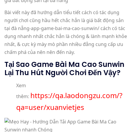
giá bất động sản tại đà nẵng
Bài viết này đã hướng dẫn tiểu tiết cách có tác dụng
người chơi cũng hầu hết chắc hẳn là giá bất động sản
tại đà nẵng-app-game-bai-ma-cao-sunwin/ cách có tác
dụng nhanh nhất chắc hẳn là chóng & lành mạnh khỏe
nhất, & cực kỳ mày mò phần nhiều đẳng cung cấp ưu
chấm phá của nên nên đến này.
Tại Sao Game Bài Ma Cao Sunwin
Lại Thu Hút Người Chơi Đến Vậy?
Xem
https://qa.laodongzu.com/?
thêm:
qa=user/xuanvietjes