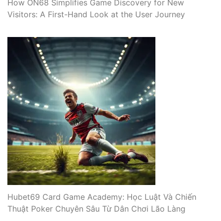
How ON68 Simplifies Game Discovery for New
Visitors: A First-Hand Look at the User Journey
Hubet69 Card Game Academy: Học Luật Và Chiến
Thuật Poker Chuyên Sâu Từ Dân Chơi Lão Làng