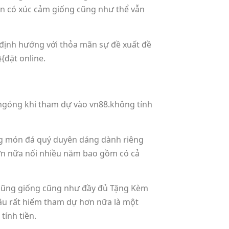
n có xúc cảm giống cũng như thể vẫn
p định hướng với thỏa mãn sự đề xuất đề
{đặt online.
ngóng khi tham dự vào vn88.không tính
g món đá quý duyên dáng dành riêng
ơn nữa nối nhiều năm bao gồm có cả
, cũng giống cũng như đầy đủ Tặng Kèm
 sâu rất hiếm tham dự hơn nữa là một
tính tiền.