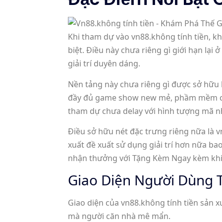
Khi tham dự vào vn88.không tính tiền, k
biệt. Điều này chưa riêng gì giới hạn lại
giải trí duyên dáng.
Nền tảng này chưa riêng gì được sở hữ
đầy đủ game show new mẻ, phầm mềm côn
tham dự chưa delay với hình tượng mã nh
Điều sở hữu nét đặc trưng riêng nữa là v
xuất đề xuất sử dụng giải trí hơn nữa b
nhận thưởng với Tặng Kèm Ngay kèm khi t
Giao Diện Người Dùng 
Giao diện của vn88.không tính tiền sản
mà người căn nhà mê mẩn.