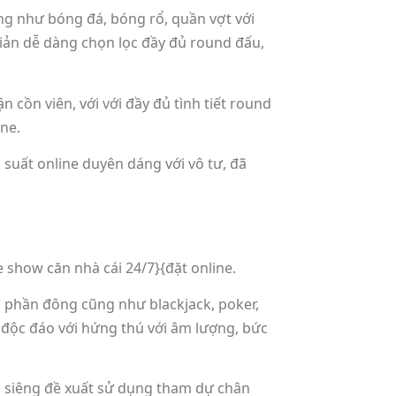
ng như bóng đá, bóng rổ, quần vợt với
iản dễ dàng chọn lọc đầy đủ round đấu,
 cồn viên, với với đầy đủ tình tiết round
ne.
suất online duyên dáng với vô tư, đã
 show căn nhà cái 24/7}{đặt online.
g phần đông cũng như blackjack, poker,
độc đáo với hứng thú với âm lượng, bức
ao, siêng đề xuất sử dụng tham dự chân