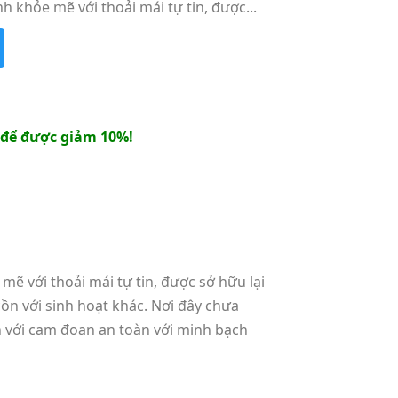
h khỏe mẽ với thoải mái tự tin, được...
để được giảm 10%!
mẽ với thoải mái tự tin, được sở hữu lại
ồn với sinh hoạt khác. Nơi đây chưa
 với cam đoan an toàn với minh bạch