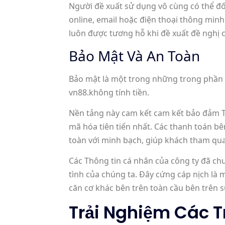
Người đề xuất sử dụng vô cùng có thể đố
online, email hoặc điện thoại thông minh
luôn được tương hỗ khi đề xuất đề nghị c
Bảo Mật Và An Toàn
Bảo mật là một trong những trong phần 
vn88.không tính tiền.
Nền tảng này cam kết cam kết bảo đảm T
mã hóa tiên tiến nhất. Các thanh toán 
toàn với minh bạch, giúp khách tham qua
Các Thông tin cá nhân của công ty đã c
tình của chúng ta. Đây cứng cáp nịch là 
căn cơ khác bên trên toàn cầu bên trên s
Trải Nghiệm Các T