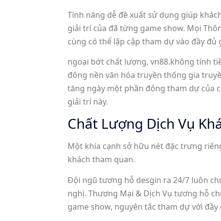
Tính năng dễ đề xuất sử dụng giúp khách
giải trí của đã từng game show. Mọi Thôn
cùng có thể lập cập tham dự vào đầy đủ
ngoại bớt chất lượng, vn88.không tính t
đông nền văn hóa truyền thống gia truyề
tăng ngày một phần đông tham dự của cô
giải trí này.
Chất Lượng Dịch Vụ Khá
Một khía cạnh sở hữu nét đặc trưng riêng
khách tham quan.
Đội ngũ tương hỗ desgin ra 24/7 luôn c
nghị. Thương Mại & Dịch Vụ tương hỗ chưa
game show, nguyên tắc tham dự với đầy 