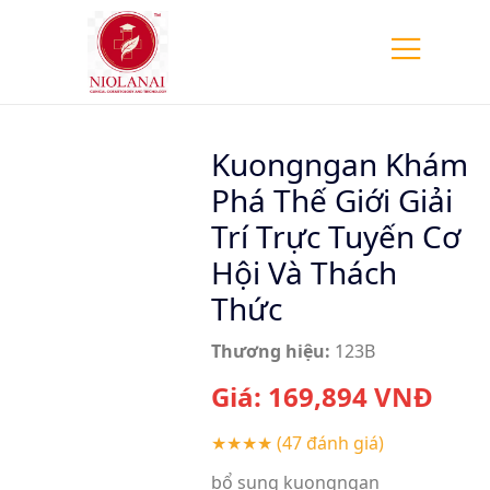
Kuongngan Khám
Phá Thế Giới Giải
Trí Trực Tuyến Cơ
Hội Và Thách
Thức
Thương hiệu:
123B
Giá:
169,894
VNĐ
★★★★
(47 đánh giá)
bổ sung kuongngan