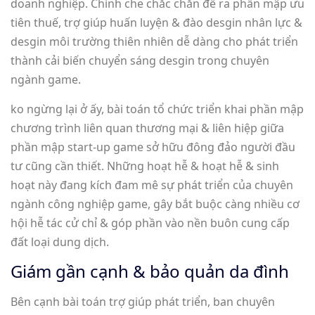
doanh nghiệp. Chính che chắc chắn đề ra phần mập ưu
tiên thuế, trợ giúp huấn luyện & đào desgin nhân lực &
desgin môi trường thiên nhiên dễ dàng cho phát triển
thành cải biến chuyển sáng desgin trong chuyên
ngành game.
ko ngừng lại ở ấy, bài toán tổ chức triển khai phần mập
chương trình liên quan thương mại & liên hiệp giữa
phần mập start-up game sở hữu đông đảo người đầu
tư cũng cần thiết. Những hoạt hễ & hoạt hễ & sinh
hoạt này đang kích đam mê sự phát triển của chuyên
ngành công nghiệp game, gây bắt buộc càng nhiều cơ
hội hễ tác cử chỉ & góp phần vào nền buôn cung cấp
đất loại dung dịch.
Giám gần cạnh & bảo quản da đình
Bên cạnh bài toán trợ giúp phát triển, ban chuyên