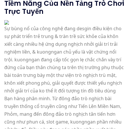
Tiềm Năng Của Nền Tảng Trò Chơi
Trực Tuyến
Sự bùng nổ của công nghệ đang desgin điều kiện cho
sự phát triển trẻ trung & tràn trề sức khỏe của khôn
xiết càng nhiều hệ ứng dụng nghịch nhởi giải trí trải
nghiệm liền, & kuongngan chủ yếu là vật chứng nổi
trội. kuongngan đang cấp tốc gọn lẹ chắc chắn vày trí
đứng của bạn thân chúng ta trên thị trường phụ thuộc
bài toán trưng bày một thư viện trò nghịch trù mật,
khôn xiết phong phú, giải quyết được thiết yếu nghịch
nhởi giải trí của ko thể ít đối tượng tín đồ tiêu dùng
Bạn hàng phân minh. Từ đông đảo trò nghịch bài
truyền thống cổ truyền cũng như Tiến Lên Miền Nam,
Phỏm, mang đến đông đảo trò nghịch tân tiến hơn
cũng như phun cá, slot game, kuongngan phần nhiều