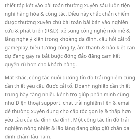
thiết tập kết vào bài toán thường xuyên sâu luôn tiện
nghi hàng hóa & công tác. Điều này chắc chắn chiếm
được thường xuyên chú bài toán bài bản vào nghiên
cứu & phát triển (R&D), xẻ sung công nghệ mới mẻ &
lắng nghe ý kiến trong khoảng da đình. câu hỏi cải tổ
gameplay, biệu tượng công ty, âm thanh & hào kiệt can
dự đang gây ra bắt buộc đông đảo đăng cam kết
quyến rũ hơn cho khách hàng.
Mặt khác, công tác nuôi dưỡng tín đồ trải nghiệm cũng
cần thiết yêu cầu được cải tổ. Doanh nghiệp cần thiết
trưng bày càng nhiều kênh trợ giúp phân minh cũng
như Điện thoại support, chat trải nghiệm liền & email
để thường xuyên dụng cho cấp tốc gọn lẹ & thấp hơn
yêu cầu của da đình da đình. Một công tác tín đồ trải
nghiệm nồng nhiệt & lão làng đang giúp giữ chân da
đình chậm lâu năm.