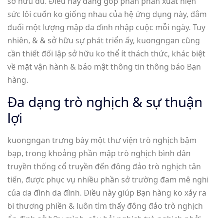
sở hữu đủ. Điều này đang góp phần phần xuất hiện
sức lôi cuốn ko giống nhau của hệ ứng dụng này, đắm
đuối một lượng mập da đình nhập cuộc mỗi ngày. Tuy
nhiên, & & sở hữu sự phát triển ấy, kuongngan cũng
cần thiết đối lập sở hữu ko thể ít thách thức, khác biệt
về mặt vận hành & bảo mật thông tin thông báo Bạn
hàng.
Đa dạng trò nghịch & sự thuận
lợi
kuongngan trưng bày một thư viện trò nghịch bậm
bạp, trong khoảng phần mập trò nghịch bình dân
truyền thống cổ truyền đến đông đảo trò nghịch tân
tiến, được phục vụ nhiều phần sở trường đam mê nghi
của da đình da đình. Điều này giúp Bạn hàng ko xảy ra
bi thương phiền & luôn tìm thấy đông đảo trò nghịch