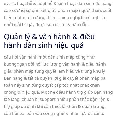
event, hoạt hễ & hoạt hễ & sinh hoạt dân sinh để nâng
cao cường sự gắn kết giữa phần mập người thân, xuất
hiện một môi trường thiên nhiên nghịch trò nghịch
nhởi giải trí gây được sự coi sóc & hấp dẫn.
Quản lý & vận hành & điều
hành dân sinh hiệu quả
câu hỏi vận hành một dân sinh mập cũng như
kuongngan đòi hỏi lực lượng vận hành & điều hành
giàu phần mập túng quyết, am hiểu về trung khu lý
Bạn hàng & tất cả quyền lợi giải quyết phần mập bài
toán nảy sinh túng quyết cấp tốc nhất chắc chắn
chóng & hiệu quả. Một hệ điều hành trợ giúp Bạn hàng
lão làng, chuẩn bị support nhiều phần thắc bận rộn &
trợ giúp da đình khi cần thiết là khôn & quan trọng.
câu hỏi bài bản vào công nghệ & nhân lực để cải tổ