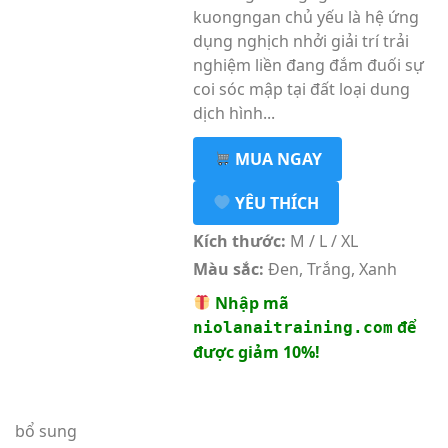
kuongngan chủ yếu là hệ ứng
dụng nghịch nhởi giải trí trải
nghiệm liền đang đắm đuối sự
coi sóc mập tại đất loại dung
dịch hình...
MUA NGAY
YÊU THÍCH
Kích thước:
M / L / XL
Màu sắc:
Đen, Trắng, Xanh
Nhập mã
để
niolanaitraining.com
được giảm 10%!
bổ sung