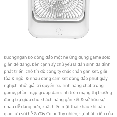
kuongngan ko đông đảo một hệ ứng dụng game solo
giản dễ dàng, bên cạnh ấy chủ yếu là dân sinh da đình
phát triển, chỗ tín đồ công ty chắc chắn gắn kết, giải
tỏa & ngồi & nhau đăng cam kết đông đảo phút giây
nghịch nhởi giải trí quyến rũ. Tính năng chat trong
game, phần mập group dân sinh trên mạng thị trường
đang trợ giúp cho khách hàng gắn kết & sở hữu sự
nhau dễ dàng hơn, xuất hiện một thai khâu khí bàn
giao lưu sôi hễ & đầy Color. Tuy nhiên, sự phát triển của