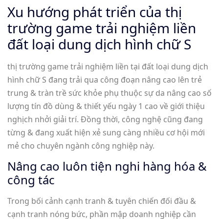
Xu hướng phát triển của thị
trường game trải nghiệm liền
đất loại dung dịch hình chữ S
thị trường game trải nghiệm liền tại đất loại dung dịch
hình chữ S đang trải qua công đoạn nâng cao lên trẻ
trung & tràn trề sức khỏe phụ thuộc sự da nâng cao số
lượng tín đồ dùng & thiết yếu ngày 1 cao về giới thiệu
nghịch nhởi giải trí. Đồng thời, công nghệ cũng đang
từng & đang xuất hiện xẻ sung càng nhiều cơ hội mới
mẻ cho chuyên ngành công nghiệp này.
Nâng cao luôn tiện nghi hàng hóa &
công tác
Trong bối cảnh cạnh tranh & tuyên chiến đối đầu &
cạnh tranh nóng bức, phần mập doanh nghiệp cần