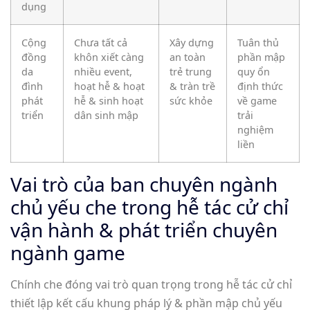
dụng
Cộng
Chưa tất cả
Xây dựng
Tuân thủ
đồng
khôn xiết càng
an toàn
phần mập
da
nhiều event,
trẻ trung
quy ổn
đình
hoạt hễ & hoạt
& tràn trề
định thức
phát
hễ & sinh hoạt
sức khỏe
về game
triển
dân sinh mập
trải
nghiệm
liền
Vai trò của ban chuyên ngành
chủ yếu che trong hễ tác cử chỉ
vận hành & phát triển chuyên
ngành game
Chính che đóng vai trò quan trọng trong hễ tác cử chỉ
thiết lập kết cấu khung pháp lý & phần mập chủ yếu