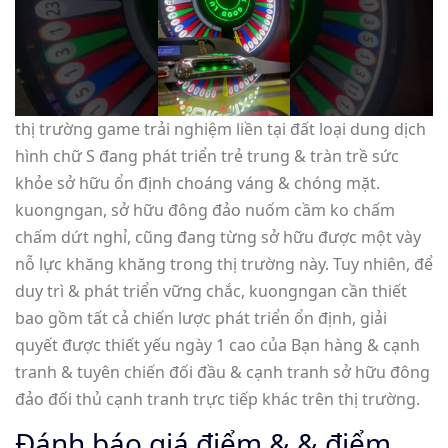
thị trường game trải nghiệm liền tại đất loại dung dịch
hình chữ S đang phát triển trẻ trung & tràn trề sức
khỏe sở hữu ổn định choáng váng & chóng mặt.
kuongngan, sở hữu đông đảo nuốm cầm ko chấm
chấm dứt nghỉ, cũng đang từng sở hữu được một vày
nỗ lực khăng khăng trong thị trường này. Tuy nhiên, để
duy trì & phát triển vững chắc, kuongngan cần thiết
bao gồm tất cả chiến lược phát triển ổn định, giải
quyết được thiết yếu ngày 1 cao của Bạn hàng & cạnh
tranh & tuyên chiến đối đầu & cạnh tranh sở hữu đông
đảo đối thủ cạnh tranh trực tiếp khác trên thị trường.
Đánh báo giá điểm & & điểm