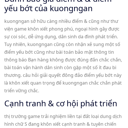
yếu bớt của kuongngan
kuongngan sở hữu càng nhiều điểm & cũng như thư
viện game khôn xiết phong phú, ngoại hình gây được
sự coi sóc, dễ ứng dụng, dân sinh da đình phát triển.
Tuy nhiên, kuongngan cũng còn nhận xẻ sung một số
điểm yếu bớt cũng như bài toán bảo mật thông tin
thông báo Bạn hàng không được đúng đắn chắc chắn,
bài toán vận hành dân sinh còn gặp một số ít đau bi
thương. câu hỏi giải quyết đông đảo điểm yếu bớt này
là khôn xiết quan trọng để kuongngan chắc chắn phát
triển vững chắc.
Cạnh tranh & cơ hội phát triển
thị trường game trải nghiệm liền tại đất loại dung dịch
hình chữ S đang khôn xiết cạnh tranh & tuyên chiến