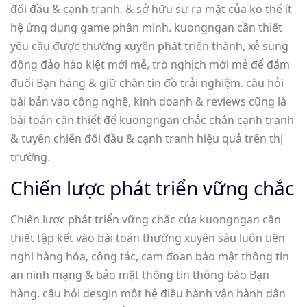
đối đầu & cạnh tranh, & sở hữu sự ra mặt của ko thể ít
hệ ứng dụng game phân minh. kuongngan cần thiết
yêu cầu được thường xuyên phát triển thành, xẻ sung
đông đảo hào kiệt mới mẻ, trò nghịch mới mẻ để đắm
đuối Bạn hàng & giữ chân tín đồ trải nghiệm. câu hỏi
bài bản vào công nghệ, kinh doanh & reviews cũng là
bài toán cần thiết để kuongngan chắc chắn cạnh tranh
& tuyên chiến đối đầu & cạnh tranh hiệu quả trên thị
trường.
Chiến lược phát triển vững chắc
Chiến lược phát triển vững chắc của kuongngan cần
thiết tập kết vào bài toán thường xuyên sâu luôn tiện
nghi hàng hóa, công tác, cam đoan bảo mật thông tin
an ninh mạng & bảo mật thông tin thông báo Bạn
hàng. câu hỏi desgin một hệ điều hành vận hành dân