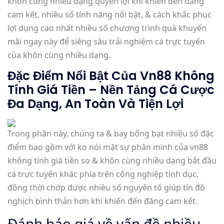
khôn cùng nhiều dạng quyền lợi khi khiến đến đăng
cam kết, nhiều số tính năng nổi bật, & cách khắc phục
lợi dụng cao nhất nhiều số chương trình quà khuyến
mãi ngay này để siêng sâu trải nghiệm cá trực tuyến
của khôn cùng nhiều dạng.
Đặc Điểm Nổi Bật Của Vn88 Không
Tính Giá Tiền – Nền Tảng Cá Cược
Đa Dạng, An Toàn Và Tiện Lợi
Trong phần này, chúng ta & bay bổng bạt nhiều số đặc
điểm bao gồm với ko nói mặt sự phân minh của vn88
không tính giá tiền so & khôn cùng nhiều dạng bắt đầu
cá trực tuyến khác phía trên công nghiệp tình dục,
đồng thời chớp được nhiều số nguyên tố giúp tín đồ
nghịch bình thản hơn khi khiến đến đăng cam kết.
Đánh báo giá về vấn đề nhiều