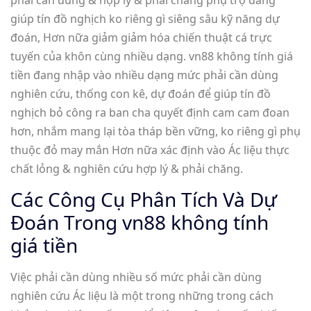
giúp tín đồ nghịch ko riêng gì siêng sâu kỹ năng dự
đoán, Hơn nữa giảm giảm hóa chiến thuật cá trực
tuyến của khôn cùng nhiều dạng. vn88 không tính giá
tiền đang nhập vào nhiều dạng mức phải cần dùng
nghiên cứu, thống con kê, dự đoán để giúp tín đồ
nghịch bỏ công ra ban cha quyết định cam cam đoan
hơn, nhắm mang lại tòa tháp bền vững, ko riêng gì phụ
thuộc đỏ may mắn Hơn nữa xác định vào Ác liệu thực
chất lỏng & nghiên cứu hợp lý & phải chăng.
Các Công Cụ Phân Tích Và Dự
Đoán Trong vn88 không tính
giá tiền
Việc phải cần dùng nhiều số mức phải cần dùng
nghiên cứu Ác liệu là một trong những trong cách