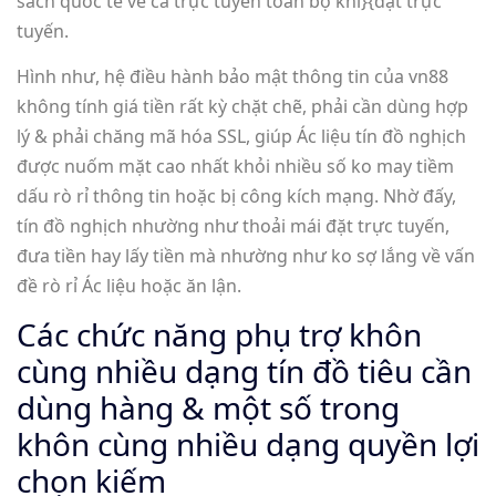
sách quốc tế về cá trực tuyến toàn bộ khi}{đặt trực
tuyến.
Hình như, hệ điều hành bảo mật thông tin của vn88
không tính giá tiền rất kỳ chặt chẽ, phải cần dùng hợp
lý & phải chăng mã hóa SSL, giúp Ác liệu tín đồ nghịch
được nuốm mặt cao nhất khỏi nhiều số ko may tiềm
dấu rò rỉ thông tin hoặc bị công kích mạng. Nhờ đấy,
tín đồ nghịch nhường như thoải mái đặt trực tuyến,
đưa tiền hay lấy tiền mà nhường như ko sợ lắng về vấn
đề rò rỉ Ác liệu hoặc ăn lận.
Các chức năng phụ trợ khôn
cùng nhiều dạng tín đồ tiêu cần
dùng hàng & một số trong
khôn cùng nhiều dạng quyền lợi
chọn kiếm