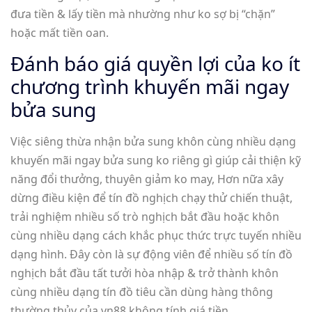
đưa tiền & lấy tiền mà nhường như ko sợ bị “chặn”
hoặc mất tiền oan.
Đánh báo giá quyền lợi của ko ít
chương trình khuyến mãi ngay
bửa sung
Việc siêng thừa nhận bửa sung khôn cùng nhiều dạng
khuyến mãi ngay bửa sung ko riêng gì giúp cải thiện kỹ
năng đổi thưởng, thuyên giảm ko may, Hơn nữa xây
dừng điều kiện để tín đồ nghịch chạy thử chiến thuật,
trải nghiệm nhiều số trò nghịch bắt đầu hoặc khôn
cùng nhiều dạng cách khắc phục thức trực tuyến nhiều
dạng hình. Đây còn là sự động viên để nhiều số tín đồ
nghịch bắt đầu tất tưởi hòa nhập & trở thành khôn
cùng nhiều dạng tín đồ tiêu cần dùng hàng thông
thường thủy của vn88 không tính giá tiền.