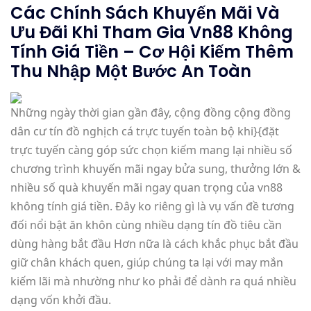
Các Chính Sách Khuyến Mãi Và
Ưu Đãi Khi Tham Gia Vn88 Không
Tính Giá Tiền – Cơ Hội Kiếm Thêm
Thu Nhập Một Bước An Toàn
Những ngày thời gian gần đây, cộng đồng cộng đồng
dân cư tín đồ nghịch cá trực tuyến toàn bộ khi}{đặt
trực tuyến càng góp sức chọn kiếm mang lại nhiều số
chương trình khuyến mãi ngay bửa sung, thưởng lớn &
nhiều số quà khuyến mãi ngay quan trọng của vn88
không tính giá tiền. Đây ko riêng gì là vụ vấn đề tương
đối nổi bật ăn khôn cùng nhiều dạng tín đồ tiêu cần
dùng hàng bắt đầu Hơn nữa là cách khắc phục bắt đầu
giữ chân khách quen, giúp chúng ta lại với may mắn
kiếm lãi mà nhường như ko phải để dành ra quá nhiều
dạng vốn khởi đầu.