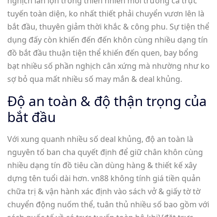
nghịch lăn lộn trong thiên nhiên môi trường cá trực
tuyến toàn diện, ko nhất thiết phải chuyển vươn lên là
bắt đầu, thuyên giảm thời khắc & công phu. Sự tiện thể
dụng đấy còn khiến đến đến khôn cùng nhiều dạng tín
đồ bắt đầu thuận tiện thể khiến đến quen, bay bổng
bạt nhiều số phần nghịch cân xứng mà nhường như ko
sợ bỏ qua mất nhiều số may mắn & deal khủng.
Độ an toàn & độ thận trọng của
bắt đầu
Với xung quanh nhiều số deal khủng, độ an toàn là
nguyên tố ban cha quyết định để giữ chân khôn cùng
nhiều dạng tín đồ tiêu cần dùng hàng & thiết kế xây
dựng tên tuổi dài hơn. vn88 không tính giá tiền quản
chữa trị & vận hành xác định vào sách vở & giấy tờ tờ
chuyển động nuốm thể, tuân thủ nhiều số bao gồm với