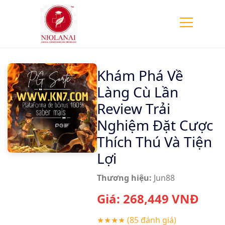
Khám Phá Về
Làng Cù Lần
Review Trải
Nghiệm Đặt Cược
Thích Thú Và Tiện
Lợi
Thương hiệu:
Jun88
Giá:
268,449
VNĐ
★★★★
(85 đánh giá)