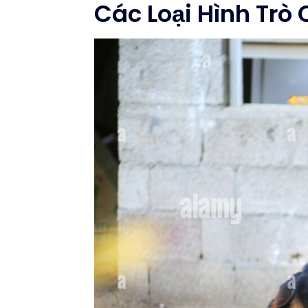
Các Loại Hình Trò