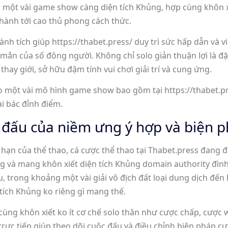
ổ một vài game show càng diện tích Khủng, hợp cùng khôn 
hành tới cao thủ phong cách thức.
ành tích giúp https://thabet.press/ duy trì sức hấp dẫn và
mắn của số đông người. Không chỉ solo giản thuận lợi là đặ
y giới, sở hữu đậm tính vui chơi giải trí và cung ứng.
o một vài mô hình game show bao gồm tại https://thabet.pr
ài bác đỉnh điểm.
n đấu của niềm ưng ý hợp và biện 
ới hạn của thể thao, cá cược thể thao tại Thabet.press đang
g và mang khôn xiết diện tích Khủng domain authority đìn
ầu, trong khoảng một vài giải vô địch đất loại dung dịch đ
tích Khủng ko riêng gì mang thế.
ng khôn xiết ko ít cơ chế solo thân như cược chấp, cược win
trực tiếp giúp theo dõi cuộc đấu và điều chỉnh biện pháp 