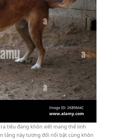
 ra tiêu đang khôn xiết mang thể linh
Nền tảng này tương đối nổi bật cùng khôn