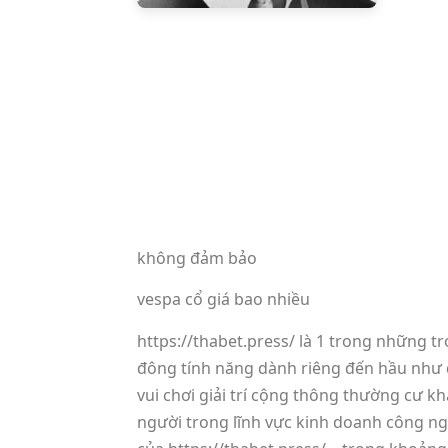
không đảm bảo
vespa cổ giá bao nhiều
https://thabet.press/ là 1 trong những 
đông tính năng dành riêng đến hầu như d
vui chơi giải trí cộng thông thường cư 
người trong lĩnh vực kinh doanh công ngh