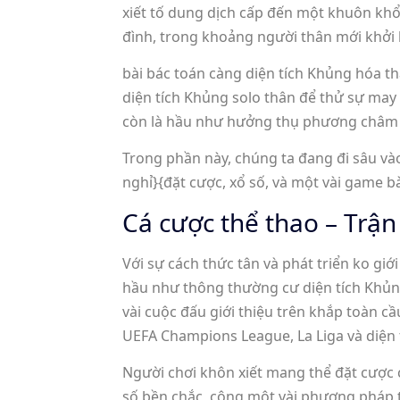
xiết tố dung dịch cấp đến một khuôn kh
đình, trong khoảng người thân mới khởi 
bài bác toán càng diện tích Khủng hóa th
diện tích Khủng solo thân để thử sự may 
còn là hầu như hưởng thụ phương châm tha
Trong phần này, chúng ta đang đi sâu và
nghỉ}{đặt cược, xổ số, và một vài game b
Cá cược thể thao – Trậ
Với sự cách thức tân và phát triển ko gi
hầu như thông thường cư diện tích Khủn
vài cuộc đấu giới thiệu trên khắp toàn c
UEFA Champions League, La Liga và diện 
Người chơi khôn xiết mang thể đặt cược cù
số bền chắc, cộng một vài phương pháp 