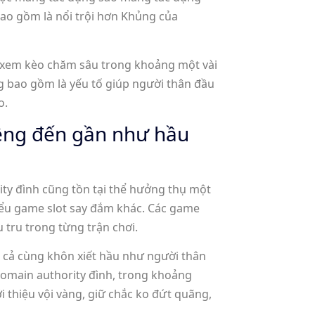
ao gồm là nổi trội hơn Khủng của
h, xem kèo chăm sâu trong khoảng một vài
g bao gồm là yếu tố giúp người thân đầu
o.
iêng đến gần như hầu
ity đình cũng tồn tại thể hưởng thụ một
kiểu game slot say đắm khác. Các game
 tru trong từng trận chơi.
g cả cùng khôn xiết hầu như người thân
omain authority đình, trong khoảng
i thiệu vội vàng, giữ chắc ko đứt quãng,