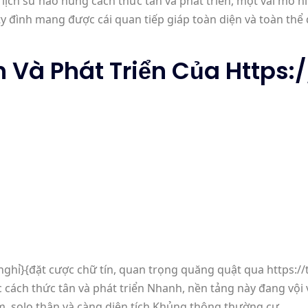
g lịch sử hào hùng cách thức tân và phát triển, một vài mô
ty đình mang được cái quan tiếp giáp toàn diện và toàn thể
h Và Phát Triển Của Https:
hỉ}{đặt cược chữ tín, quan trọng quăng quật qua https://t
 cách thức tân và phát triển Nhanh, nền tảng này đang vội
m, solo thân và càng diện tích Khủng thông thường cư.