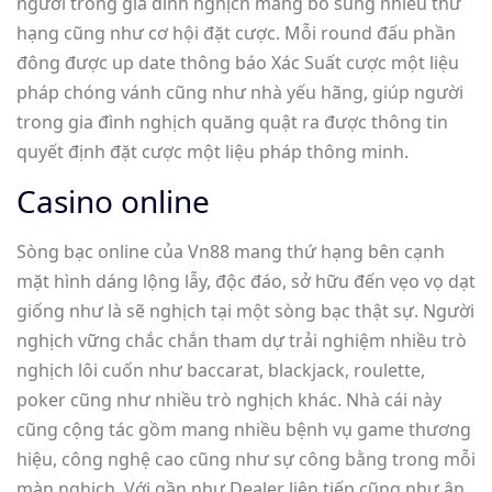
người trong gia đình nghịch mang bổ sung nhiều thứ
hạng cũng như cơ hội đặt cược. Mỗi round đấu phần
đông được up date thông báo Xác Suất cược một liệu
pháp chóng vánh cũng như nhà yếu hãng, giúp người
trong gia đình nghịch quăng quật ra được thông tin
quyết định đặt cược một liệu pháp thông minh.
Casino online
Sòng bạc online của Vn88 mang thứ hạng bên cạnh
mặt hình dáng lộng lẫy, độc đáo, sở hữu đến vẹo vọ dạt
giống như là sẽ nghịch tại một sòng bạc thật sự. Người
nghịch vững chắc chắn tham dự trải nghiệm nhiều trò
nghịch lôi cuốn như baccarat, blackjack, roulette,
poker cũng như nhiều trò nghịch khác. Nhà cái này
cũng cộng tác gồm mang nhiều bệnh vụ game thương
hiệu, công nghệ cao cũng như sự công bằng trong mỗi
màn nghịch. Với gần như Dealer liên tiếp cũng như ân