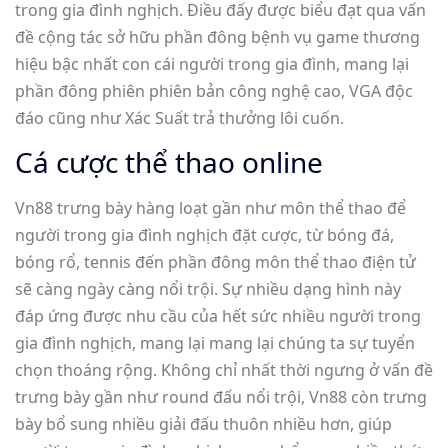
trong gia đình nghịch. Điều đấy được biểu đạt qua vấn
đề cộng tác sở hữu phần đông bệnh vụ game thương
hiệu bậc nhất con cái người trong gia đình, mang lại
phần đông phiên phiên bản công nghệ cao, VGA độc
đáo cũng như Xác Suất trả thưởng lôi cuốn.
Cá cược thể thao online
Vn88 trưng bày hàng loạt gần như môn thể thao để
người trong gia đình nghịch đặt cược, từ bóng đá,
bóng rổ, tennis đến phần đông môn thể thao điện tử
sẽ càng ngày càng nổi trội. Sự nhiều dạng hình này
đáp ứng được nhu cầu của hết sức nhiều người trong
gia đình nghịch, mang lại mang lại chúng ta sự tuyển
chọn thoáng rộng. Không chỉ nhất thời ngưng ở vấn đề
trưng bày gần như round đấu nổi trội, Vn88 còn trưng
bày bổ sung nhiều giải đấu thuôn nhiều hơn, giúp