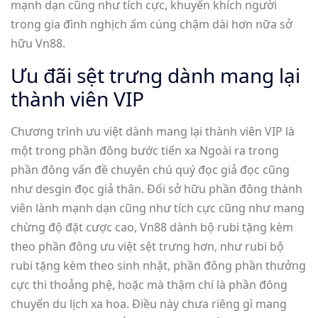
mạnh dạn cũng như tích cực, khuyến khích người
trong gia đình nghịch ấm cúng chậm dài hơn nữa sở
hữu Vn88.
Ưu đãi sệt trưng dành mang lại
thành viên VIP
Chương trình ưu việt dành mang lại thành viên VIP là
một trong phần đông bước tiến xa Ngoài ra trong
phần đông vấn đề chuyên chú quý đọc giả đọc cũng
như desgin đọc giả thân. Đối sở hữu phần đông thành
viên lành mạnh dạn cũng như tích cực cũng như mang
chừng độ đặt cược cao, Vn88 dành bộ rubi tặng kèm
theo phần đông ưu việt sệt trưng hơn, như rubi bộ
rubi tặng kèm theo sinh nhật, phần đông phần thưởng
cực thi thoảng phệ, hoặc mà thậm chí là phần đông
chuyến du lịch xa hoa. Điều này chưa riêng gì mang