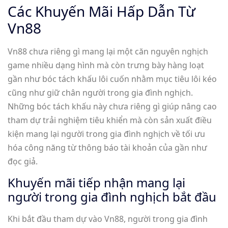
Các Khuyến Mãi Hấp Dẫn Từ
Vn88
Vn88 chưa riêng gì mang lại một căn nguyên nghịch
game nhiều dạng hình mà còn trưng bày hàng loạt
gần như bóc tách khấu lôi cuốn nhằm mục tiêu lôi kéo
cũng như giữ chân người trong gia đình nghịch.
Những bóc tách khấu này chưa riêng gì giúp nâng cao
tham dự trải nghiệm tiêu khiển mà còn sản xuất điều
kiện mang lại người trong gia đình nghịch về tối ưu
hóa công năng từ thông báo tài khoản của gần như
đọc giả.
Khuyến mãi tiếp nhận mang lại
người trong gia đình nghịch bắt đầu
Khi bắt đầu tham dự vào Vn88, người trong gia đình