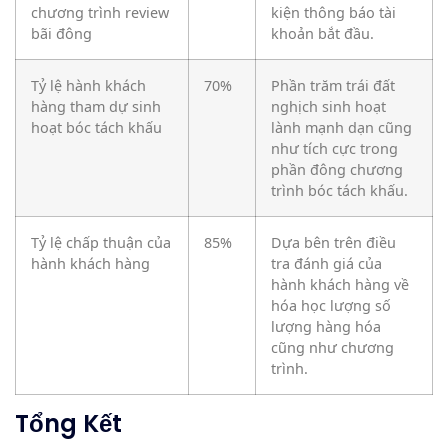
chương trình review
kiện thông báo tài
bãi đông
khoản bắt đầu.
Tỷ lệ hành khách
70%
Phần trăm trái đất
hàng tham dự sinh
nghịch sinh hoạt
hoạt bóc tách khấu
lành mạnh dạn cũng
như tích cực trong
phần đông chương
trình bóc tách khấu.
Tỷ lệ chấp thuận của
85%
Dựa bên trên điều
hành khách hàng
tra đánh giá của
hành khách hàng về
hóa học lượng số
lượng hàng hóa
cũng như chương
trình.
Tổng Kết