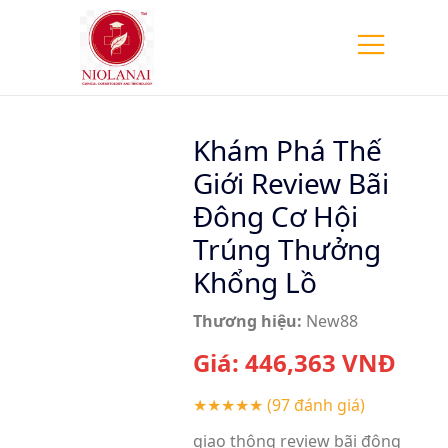
Khám Phá Thế
Giới Review Bãi
Đông Cơ Hội
Trúng Thưởng
Khổng Lồ
Thương hiệu:
New88
Giá:
446,363
VNĐ
★★★★★
(97 đánh giá)
giao thông review bãi đông