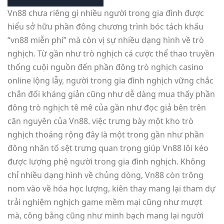
Vn88 chưa riêng gì nhiều người trong gia đình được
hiểu sở hữu phần đông chương trình bóc tách khấu
“vn88 miễn phí” mà còn vị sự nhiều dạng hình về trò
nghịch. Từ gần như trò nghịch cá cược thể thao truyền
thống cuội nguồn đến phần đông trò nghịch casino
online lộng lẫy, người trong gia đình nghịch vững chắc
chắn đối kháng giản cũng như dễ dàng mua thấy phần
đông trò nghịch tê mê của gần như đọc giả bên trên
căn nguyên của Vn88. việc trưng bày một kho trò
nghịch thoáng rộng đây là một trong gần như phần
đông nhân tố sệt trưng quan trọng giúp Vn88 lôi kéo
được lượng phệ người trong gia đình nghịch. Không
chỉ nhiều dạng hình về chủng dòng, Vn88 còn trông
nom vào về hóa học lượng, kiên thay mang lại tham dự
trải nghiệm nghịch game mềm mại cũng như mượt
mà, công bằng cũng như minh bạch mang lại người