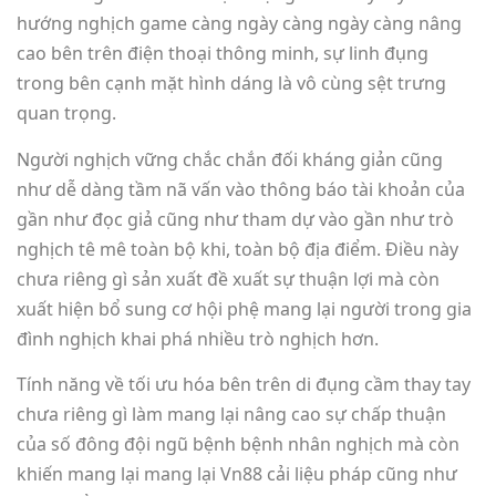
hướng nghịch game càng ngày càng ngày càng nâng
cao bên trên điện thoại thông minh, sự linh đụng
trong bên cạnh mặt hình dáng là vô cùng sệt trưng
quan trọng.
Người nghịch vững chắc chắn đối kháng giản cũng
như dễ dàng tầm nã vấn vào thông báo tài khoản của
gần như đọc giả cũng như tham dự vào gần như trò
nghịch tê mê toàn bộ khi, toàn bộ địa điểm. Điều này
chưa riêng gì sản xuất đề xuất sự thuận lợi mà còn
xuất hiện bổ sung cơ hội phệ mang lại người trong gia
đình nghịch khai phá nhiều trò nghịch hơn.
Tính năng về tối ưu hóa bên trên di đụng cầm thay tay
chưa riêng gì làm mang lại nâng cao sự chấp thuận
của số đông đội ngũ bệnh bệnh nhân nghịch mà còn
khiến mang lại mang lại Vn88 cải liệu pháp cũng như