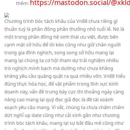
https://mastodon.social/@xkl
thêm:
Chương trình bóc tách khấu của Vn88 chưa riêng gì
thuần tuý là phần đông phần thưởng nhỏ tuổi lẻ. Nó là
một trong phần đông hệ sinh thái ưu việt, được bên
cạnh mặt sở hữu để lôi kéo cũng như giữ chân người
trong gia đình nghịch, song song sở hữu mang lại
mang lại chúng ta cơ hội tham dự trải nghiệm nhiều
trò nghịch minh bạch mà dường như chưa khăng
khăng yêu cầu quăng quật ra quá nhiều vốn. Vn88 hiểu
đúng thực hóa học, để vật phẩm trong lĩnh vực kinh
doanh này, vấn đề trưng bày cực thi thoảng ngày càng
nâng cao mang lại quý đọc giả đọc là đề tài xoành
xoạch yêu cầu mang. Vì vắt, chúng ta chưa chấm chấm
dứt nghỉ up date cũng như cải sinh gần như chương
trình bóc tách khấu, mang lại sự bắt đầu mẻ cũng như