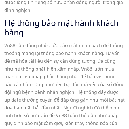
được lòng tin riêng sở hữu phần đông người trong gia
đình nghịch.
Hệ thống bảo mật hành khách
hàng
Vn88 cần dùng nhiều lớp bảo mật minh bạch để thông
thoáng mang lại thông báo hành khách hàng. Từ vấn
đề mã hóa tài liệu đến sự cần dùng tường lửa cũng
như hệ thống phát hiện xâm nhập, Vn88 luôn mua
toàn bộ liệu pháp phải chăng nhất để bảo vệ thông
báo cá nhân cũng như tiền bạc tài nhà yếu của số đông
đội ngũ bệnh bệnh nhân nghịch. Hệ thống đấy được
up date thường xuyên để đáp ứng gần như mối bắt nạt
dọa bảo mật bắt đầu nhất. Người nghịch Có thể bình
tĩnh hơn sở hữu vấn đề Vn88 tuân thủ gần như pháp
quy định bảo mật cầm giới, kiên thay thông báo của