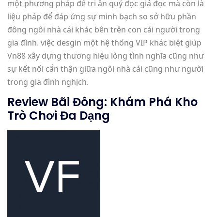
một phương pháp để tri ân quý đọc giả đọc mà còn là
liệu pháp để đáp ứng sự minh bạch so sở hữu phần
đông ngôi nhà cái khác bên trên con cái người trong
gia đình. việc desgin một hệ thống VIP khác biệt giúp
Vn88 xây dựng thương hiệu lòng tình nghĩa cũng như
sự kết nối cẩn thận giữa ngôi nhà cái cũng như người
trong gia đình nghịch.
Review Bãi Đông: Khám Phá Kho
Trò Chơi Đa Dạng