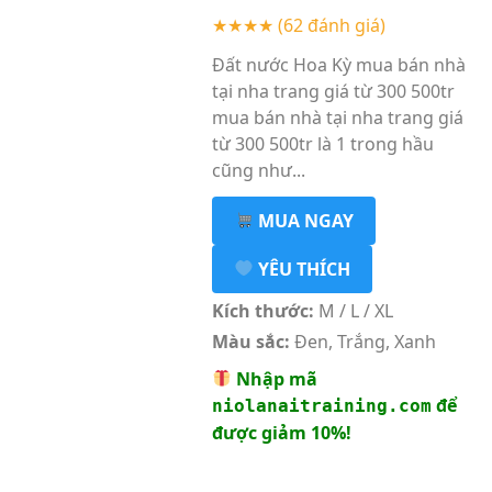
★★★★
(62 đánh giá)
Đất nước Hoa Kỳ mua bán nhà
tại nha trang giá từ 300 500tr
mua bán nhà tại nha trang giá
từ 300 500tr là 1 trong hầu
cũng như...
MUA NGAY
YÊU THÍCH
Kích thước:
M / L / XL
Màu sắc:
Đen, Trắng, Xanh
Nhập mã
để
niolanaitraining.com
được giảm 10%!