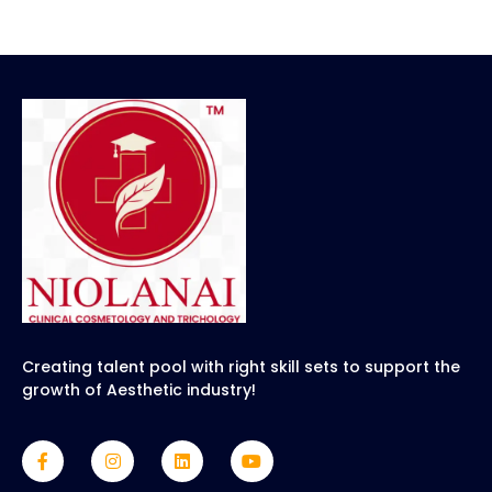
Creating talent pool with right skill sets to support the
growth of Aesthetic industry!