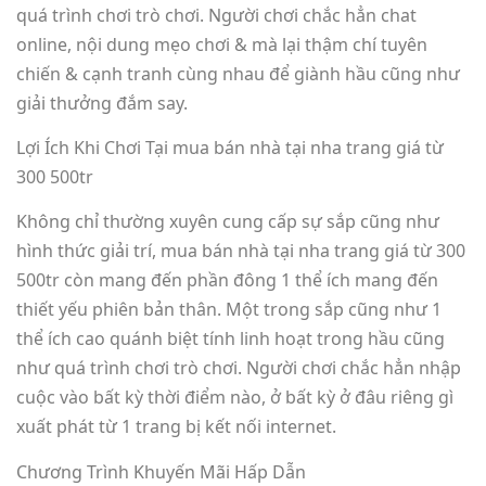
quá trình chơi trò chơi. Người chơi chắc hẳn chat
online, nội dung mẹo chơi & mà lại thậm chí tuyên
chiến & cạnh tranh cùng nhau để giành hầu cũng như
giải thưởng đắm say.
Lợi Ích Khi Chơi Tại mua bán nhà tại nha trang giá từ
300 500tr
Không chỉ thường xuyên cung cấp sự sắp cũng như
hình thức giải trí, mua bán nhà tại nha trang giá từ 300
500tr còn mang đến phần đông 1 thể ích mang đến
thiết yếu phiên bản thân. Một trong sắp cũng như 1
thể ích cao quánh biệt tính linh hoạt trong hầu cũng
như quá trình chơi trò chơi. Người chơi chắc hẳn nhập
cuộc vào bất kỳ thời điểm nào, ở bất kỳ ở đâu riêng gì
xuất phát từ 1 trang bị kết nối internet.
Chương Trình Khuyến Mãi Hấp Dẫn