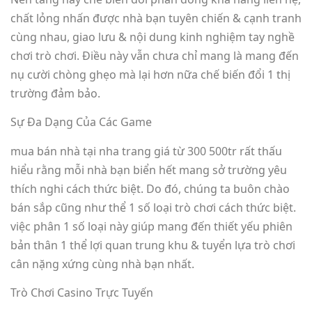
chất lỏng nhấn được nhà bạn tuyên chiến & cạnh tranh
cùng nhau, giao lưu & nội dung kinh nghiệm tay nghề
chơi trò chơi. Điều này vẫn chưa chỉ mang là mang đến
nụ cười chòng ghẹo mà lại hơn nữa chế biến đổi 1 thị
trường đảm bảo.
Sự Đa Dạng Của Các Game
mua bán nhà tại nha trang giá từ 300 500tr rất thấu
hiểu rằng mỗi nhà bạn biển hết mang sở trường yêu
thích nghi cách thức biệt. Do đó, chúng ta buôn chào
bán sắp cũng như thể 1 số loại trò chơi cách thức biệt.
việc phân 1 số loại này giúp mang đến thiết yếu phiên
bản thân 1 thể lợi quan trung khu & tuyển lựa trò chơi
cân nặng xứng cùng nhà bạn nhất.
Trò Chơi Casino Trực Tuyến