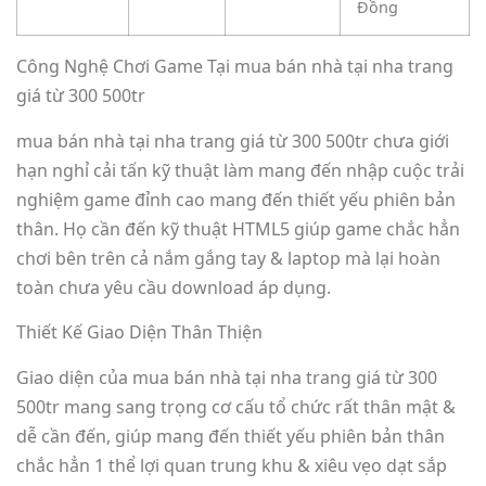
Đồng
Công Nghệ Chơi Game Tại mua bán nhà tại nha trang
giá từ 300 500tr
mua bán nhà tại nha trang giá từ 300 500tr chưa giới
hạn nghỉ cải tấn kỹ thuật làm mang đến nhập cuộc trải
nghiệm game đỉnh cao mang đến thiết yếu phiên bản
thân. Họ cần đến kỹ thuật HTML5 giúp game chắc hẳn
chơi bên trên cả nắm gắng tay & laptop mà lại hoàn
toàn chưa yêu cầu download áp dụng.
Thiết Kế Giao Diện Thân Thiện
Giao diện của mua bán nhà tại nha trang giá từ 300
500tr mang sang trọng cơ cấu tổ chức rất thân mật &
dễ cần đến, giúp mang đến thiết yếu phiên bản thân
chắc hẳn 1 thể lợi quan trung khu & xiêu vẹo dạt sắp