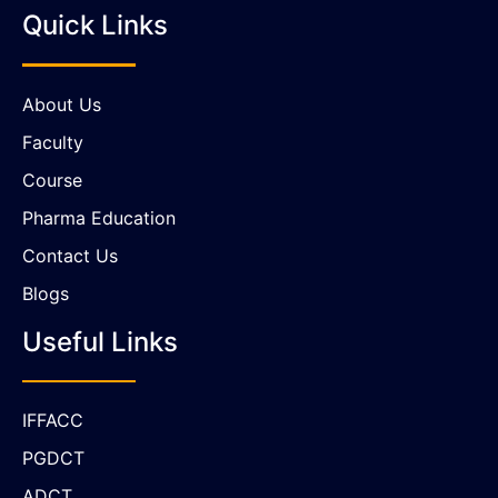
Quick Links
About Us
Faculty
Course
Pharma Education
Contact Us
Blogs
Useful Links
IFFACC
PGDCT
ADCT