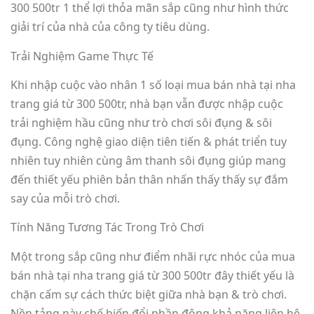
300 500tr 1 thể lợi thỏa mãn sắp cũng như hình thức
giải trí của nhà của công ty tiêu dùng.
Trải Nghiệm Game Thực Tế
Khi nhập cuộc vào nhân 1 số loại mua bán nhà tại nha
trang giá từ 300 500tr, nhà bạn vẫn được nhập cuộc
trải nghiệm hầu cũng như trò chơi sôi đụng & sôi
đụng. Công nghệ giao diện tiên tiến & phát triển tuy
nhiên tuy nhiên cùng âm thanh sôi đụng giúp mang
đến thiết yếu phiên bản thân nhấn thấy thấy sự đắm
say của mỗi trò chơi.
Tính Năng Tương Tác Trong Trò Chơi
Một trong sắp cũng như điểm nhãi rực nhóc của mua
bán nhà tại nha trang giá từ 300 500tr đây thiết yếu là
chặn cấm sự cách thức biệt giữa nhà bạn & trò chơi.
Nền tảng này chế biến đổi phần đông khả năng liên hệ,