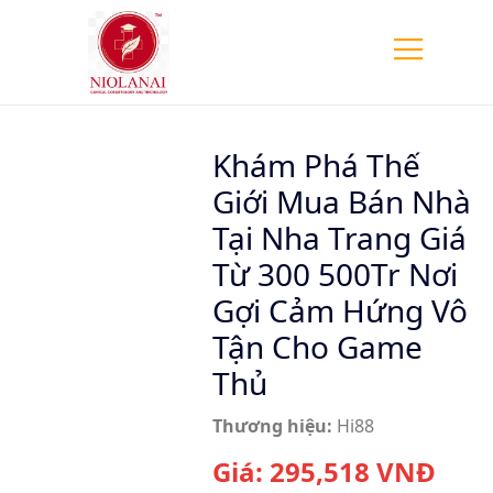
Khám Phá Thế
Giới Mua Bán Nhà
Tại Nha Trang Giá
Từ 300 500Tr Nơi
Gợi Cảm Hứng Vô
Tận Cho Game
Thủ
Thương hiệu:
Hi88
Giá:
295,518
VNĐ