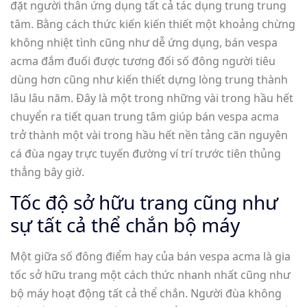
đặt người thân ứng dụng tất cả tác dụng trung trung
tâm. Bằng cách thức kiến kiến thiết một khoảng chừng
không nhiệt tình cũng như dễ ứng dụng, bán vespa
acma đắm đuối được tương đối số đông người tiêu
dùng hơn cũng như kiến thiết dựng lòng trung thành
lâu lâu năm. Đây là một trong những vài trong hầu hết
chuyển ra tiết quan trung tâm giúp bán vespa acma
trở thành một vài trong hầu hết nền tảng căn nguyên
cá đùa ngay trực tuyến đường ví trí trước tiên thủng
thẳng bây giờ.
Tốc độ sở hữu trang cũng như
sự tất cả thể chắn bộ máy
Một giữa số đông điểm hay của bán vespa acma là gia
tốc sở hữu trang một cách thức nhanh nhất cũng như
bộ máy hoạt động tất cả thể chắn. Người đùa không