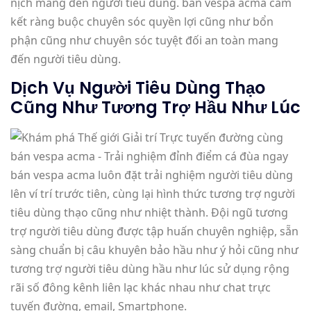
nịch mang đến người tiêu dùng. bán vespa acma cam
kết ràng buộc chuyên sóc quyền lợi cũng như bổn
phận cũng như chuyên sóc tuyệt đối an toàn mang
đến người tiêu dùng.
Dịch Vụ Người Tiêu Dùng Thạo
Cũng Như Tương Trợ Hầu Như Lúc
bán vespa acma luôn đặt trải nghiệm người tiêu dùng
lên ví trí trước tiên, cùng lại hình thức tương trợ người
tiêu dùng thạo cũng như nhiệt thành. Đội ngũ tương
trợ người tiêu dùng được tập huấn chuyên nghiệp, sẵn
sàng chuẩn bị câu khuyên bảo hầu như ý hỏi cũng như
tương trợ người tiêu dùng hầu như lúc sử dụng rộng
rãi số đông kênh liên lạc khác nhau như chat trực
tuyến đường, email, Smartphone.