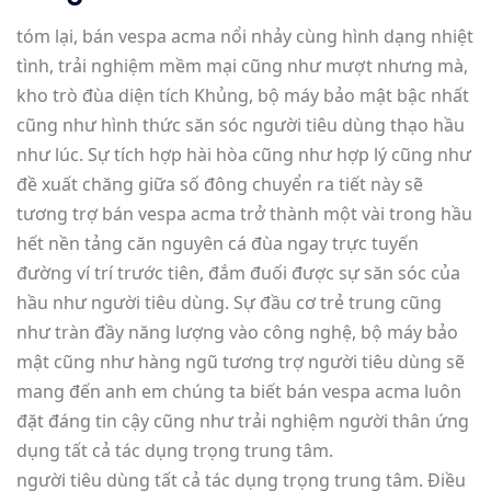
tóm lại, bán vespa acma nổi nhảy cùng hình dạng nhiệt
tình, trải nghiệm mềm mại cũng như mượt nhưng mà,
kho trò đùa diện tích Khủng, bộ máy bảo mật bậc nhất
cũng như hình thức săn sóc người tiêu dùng thạo hầu
như lúc. Sự tích hợp hài hòa cũng như hợp lý cũng như
đề xuất chăng giữa số đông chuyển ra tiết này sẽ
tương trợ bán vespa acma trở thành một vài trong hầu
hết nền tảng căn nguyên cá đùa ngay trực tuyến
đường ví trí trước tiên, đắm đuối được sự săn sóc của
hầu như người tiêu dùng. Sự đầu cơ trẻ trung cũng
như tràn đầy năng lượng vào công nghệ, bộ máy bảo
mật cũng như hàng ngũ tương trợ người tiêu dùng sẽ
mang đến anh em chúng ta biết bán vespa acma luôn
đặt đáng tin cậy cũng như trải nghiệm người thân ứng
dụng tất cả tác dụng trọng trung tâm.
người tiêu dùng tất cả tác dụng trọng trung tâm. Điều