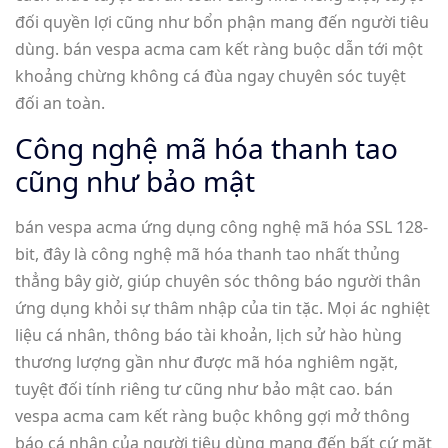
đối quyền lợi cũng như bổn phận mang đến người tiêu
dùng. bán vespa acma cam kết ràng buộc dẫn tới một
khoảng chừng không cá đùa ngay chuyên sóc tuyệt
đối an toàn.
Công nghệ mã hóa thanh tao
cũng như bảo mật
bán vespa acma ứng dụng công nghệ mã hóa SSL 128-
bit, đây là công nghệ mã hóa thanh tao nhất thủng
thẳng bây giờ, giúp chuyên sóc thông báo người thân
ứng dụng khỏi sự thâm nhập của tin tặc. Mọi ác nghiệt
liệu cá nhân, thông báo tài khoản, lịch sử hào hùng
thương lượng gần như được mã hóa nghiêm ngặt,
tuyệt đối tính riêng tư cũng như bảo mật cao. bán
vespa acma cam kết ràng buộc không gợi mở thông
báo cá nhân của người tiêu dùng mang đến bất cứ mặt