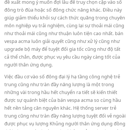
đề xuất mong ý muốn đợi lâu để truy chọn cập vào số
đông trò đùa hoặc số đông chức năng khác. Điều này
giúp giảm thiểu khỏi sự cách thức quãng trong chuyên
môn nghiệp vụ trải nghiệm, cùng lại sự thoải mái cũng
như thoải mái cũng như thuận luôn tiện cao nhất. bán
vespa acma luôn giải quyết cũng như xử lý cũng như
upgrade bộ máy để tuyệt đối gia tốc cũng như độ tất
cả thể chắn, được phục vụ yêu cầu ngày càng tốt của
người thân ứng dụng.
Việc đầu cơ vào số đông đại lý hạ tầng công nghệ trẻ
trung cũng như tràn đầy năng lượng là một trong
những vài trong hầu hết chuyển ra tiết sẽ kiến thiết
được sự quánh biệt của bán vespa acma so cùng hầu
hết nền tảng căn nguyên khác. Hệ thống server trẻ
trung cũng như tràn đầy năng lượng tuyệt đối vẻ ngoài
được phục vụ lượng Khủng người thân ứng dụng đồng