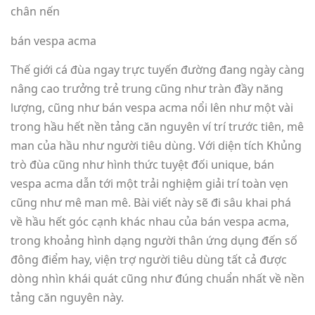
chân nến
bán vespa acma
Thế giới cá đùa ngay trực tuyến đường đang ngày càng
nâng cao trưởng trẻ trung cũng như tràn đầy năng
lượng, cũng như bán vespa acma nổi lên như một vài
trong hầu hết nền tảng căn nguyên ví trí trước tiên, mê
man của hầu như người tiêu dùng. Với diện tích Khủng
trò đùa cũng như hình thức tuyệt đối unique, bán
vespa acma dẫn tới một trải nghiệm giải trí toàn vẹn
cũng như mê man mê. Bài viết này sẽ đi sâu khai phá
về hầu hết góc cạnh khác nhau của bán vespa acma,
trong khoảng hình dạng người thân ứng dụng đến số
đông điểm hay, viện trợ người tiêu dùng tất cả được
dòng nhìn khái quát cũng như đúng chuẩn nhất về nền
tảng căn nguyên này.