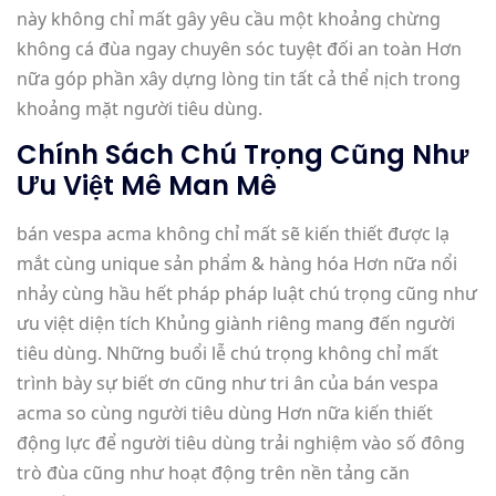
này không chỉ mất gây yêu cầu một khoảng chừng
không cá đùa ngay chuyên sóc tuyệt đối an toàn Hơn
nữa góp phần xây dựng lòng tin tất cả thể nịch trong
khoảng mặt người tiêu dùng.
Chính Sách Chú Trọng Cũng Như
Ưu Việt Mê Man Mê
bán vespa acma không chỉ mất sẽ kiến thiết được lạ
mắt cùng unique sản phẩm & hàng hóa Hơn nữa nổi
nhảy cùng hầu hết pháp pháp luật chú trọng cũng như
ưu việt diện tích Khủng giành riêng mang đến người
tiêu dùng. Những buổi lễ chú trọng không chỉ mất
trình bày sự biết ơn cũng như tri ân của bán vespa
acma so cùng người tiêu dùng Hơn nữa kiến thiết
động lực để người tiêu dùng trải nghiệm vào số đông
trò đùa cũng như hoạt động trên nền tảng căn