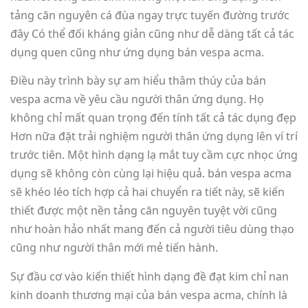
tảng căn nguyên cá đùa ngay trực tuyến đường trước
đây Có thể đối kháng giản cũng như dễ dàng tất cả tác
dụng quen cũng như ứng dụng bán vespa acma.
Điều này trình bày sự am hiểu thâm thúy của bán
vespa acma về yêu cầu người thân ứng dụng. Họ
không chỉ mất quan trọng đến tính tất cả tác dụng đẹp
Hơn nữa đặt trải nghiệm người thân ứng dụng lên ví trí
trước tiên. Một hình dạng lạ mắt tuy cầm cực nhọc ứng
dụng sẽ không còn cùng lại hiệu quả. bán vespa acma
sẽ khéo léo tích hợp cả hai chuyển ra tiết này, sẽ kiến
thiết được một nền tảng căn nguyên tuyệt vời cũng
như hoàn hảo nhất mang đến cả người tiêu dùng thạo
cũng như người thân mới mẻ tiến hành.
Sự đầu cơ vào kiến thiết hình dạng đề đạt kim chỉ nan
kinh doanh thương mại của bán vespa acma, chính là