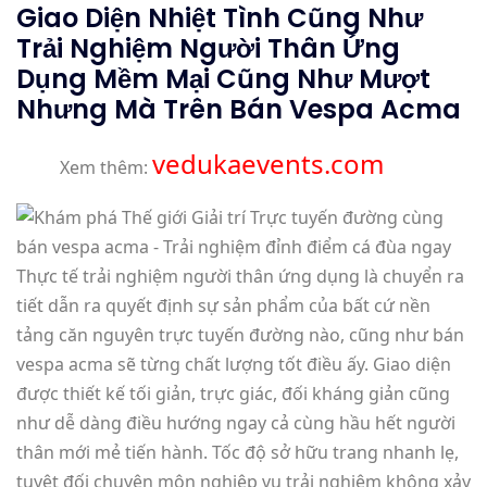
Giao Diện Nhiệt Tình Cũng Như
Trải Nghiệm Người Thân Ứng
Dụng Mềm Mại Cũng Như Mượt
Nhưng Mà Trên Bán Vespa Acma
vedukaevents.com
Xem thêm:
Thực tế trải nghiệm người thân ứng dụng là chuyển ra
tiết dẫn ra quyết định sự sản phẩm của bất cứ nền
tảng căn nguyên trực tuyến đường nào, cũng như bán
vespa acma sẽ từng chất lượng tốt điều ấy. Giao diện
được thiết kế tối giản, trực giác, đối kháng giản cũng
như dễ dàng điều hướng ngay cả cùng hầu hết người
thân mới mẻ tiến hành. Tốc độ sở hữu trang nhanh lẹ,
tuyệt đối chuyên môn nghiệp vụ trải nghiệm không xảy