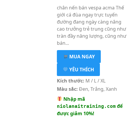
chân nến bán vespa acma Thế
giới cá đùa ngay trực tuyến
đường đang ngày càng nâng
cao trưởng trẻ trung cũng như
tràn đầy năng lượng, cũng như
bán...
MUA NGAY
YÊU THÍCH
Kích thước:
M / L / XL
Màu sắc:
Đen, Trắng, Xanh
Nhập mã
để
niolanaitraining.com
được giảm 10%!