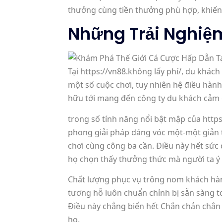
thưởng cùng tiền thưởng phù hợp, khiến
Những Trải Nghiệm
Tại https://vn88.không lấy phí/, du khác
một số cuộc chơi, tuy nhiên hệ điều hàn
hữu tới mang đến công ty du khách cảm g
trong số tính năng nổi bật mập của https:
phong giải pháp dáng vóc một-một giản 
chơi cùng công ba cần. Điều này hết sứ
họ chọn thấy thưởng thức mà người ta ý a
Chất lượng phục vụ trông nom khách hàng
tương hỗ luôn chuẩn chỉnh bị sẵn sàng to
Điều này chẳng biển hết Chắn chắn chắn 
họ.