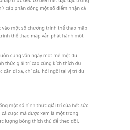
 pháp thức đều có biển hết đặc đặc trưng
phí/ cấp phần đông một số điểm nhận cá
ợc vào một số chương trình thể thao mập
 trình thể thao mập vẫn phát hành một
m luôn cũng vẫn ngày một mê mệt du
h thức giải trí cao cùng kích thích du
 đi xa, chỉ câu hỏi ngồi tại vị trí du
ng một số hình thức giải trí của hết sức
 là cá cược mà được xem là một trong
c lượng bóng thích thú để theo dõi.