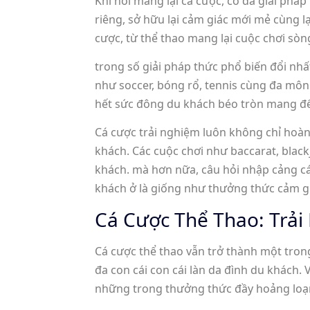
Khi nói mang lại cá cược, có đa giải ph
riêng, sở hữu lại cảm giác mới mẻ cùng 
cược, từ thể thao mang lại cuộc chơi sòn
trong số giải pháp thức phổ biến đổi nh
như soccer, bóng rổ, tennis cùng đa môn
hết sức đông du khách béo tròn mang đến
Cá cược trải nghiệm luôn không chỉ hoàn
khách. Các cuộc chơi như baccarat, blackj
khách. mà hơn nữa, câu hỏi nhập cảng cá 
khách ở là giống như thưởng thức cảm g
Cá Cược Thể Thao: Trả
Cá cược thể thao vẫn trở thành một trong
đa con cái con cái làn da đình du khách. 
những trong thưởng thức đầy hoảng loạn.