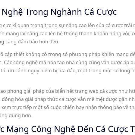
g Nghệ Trong Nghành Cá Cược
ực kì quan trọng trong sự nâng cao lên của cá cược trải 
ến mang lại nâng cao lên hệ thống thanh khoản nóng vội,
ụng càng đảm bảo hơn đều.
tố cấp thiết không có trong số phương pháp khiến mang đến
ạc. Các công nghệ mã hóa tao nhã cùng cũng vẫn được áp d
tối ưu cảnh nguy hiểm bị lừa đảo, một trong một số lúng t
 phong giải pháp của biển hết trang web cá cược như http
n đông hóa giải pháp thức cá cược vẫn mê mệt được gần như
 xem trực tiếp một số cuộc chiến hay nhận thông báo về t
sống đụng hơn.
c Mạng Công Nghệ Đến Cá Cược T