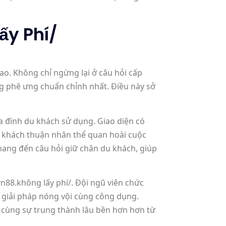
ấy Phí/
ao. Không chỉ ngừng lại ở câu hỏi cấp
g phê ưng chuẩn chỉnh nhất. Điều này sở
da đình du khách sử dụng. Giao diện có
 khách thuận nhân thể quan hoài cuộc
ang đến câu hỏi giữ chân du khách, giúp
n88.không lấy phí/. Đội ngũ viên chức
t giải pháp nóng vội cùng công dụng.
 cùng sự trung thành lâu bền hơn hơn từ