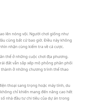
cao lên nóng vội. Người chơi giống như
đâu cùng bất cứ bao giờ. Điều này không
nhìn nhận cùng kiểm tra về cá cược.
hân thể ở những cuộc chơi địa phương.
trái đất vẫn sắp xếp mô phỏng phân phối
n thành ở những chương trình thể thao
điện thoại sang trọng hoặc máy tính, du
y không chỉ khiến mang đến nâng cao hết
ố nhà đầu tư chi tiêu của dự án trong