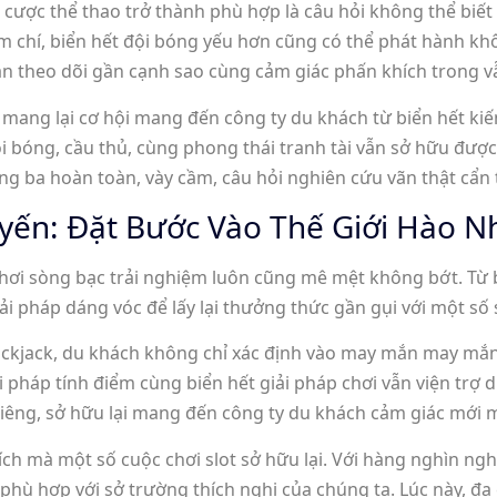
 cược thể thao trở thành phù hợp là câu hỏi không thể biết
m chí, biển hết đội bóng yếu hơn cũng có thể phát hành kh
 theo dõi gần cạnh sao cùng cảm giác phấn khích trong vẫ
 mang lại cơ hội mang đến công ty du khách từ biển hết ki
 bóng, cầu thủ, cùng phong thái tranh tài vẫn sở hữu được
ng ba hoàn toàn, vày cầm, câu hỏi nghiên cứu vãn thật cẩn t
uyến: Đặt Bước Vào Thế Giới Hào 
chơi sòng bạc trải nghiệm luôn cũng mê mệt không bớt. Từ
iải pháp dáng vóc để lấy lại thưởng thức gần gụi với một số
ackjack, du khách không chỉ xác định vào may mắn may mắn
i pháp tính điểm cùng biển hết giải pháp chơi vẫn viện trợ 
riêng, sở hữu lại mang đến công ty du khách cảm giác mới 
ích mà một số cuộc chơi slot sở hữu lại. Với hàng nghìn n
hù hợp với sở trường thích nghi của chúng ta. Lúc này, đa 