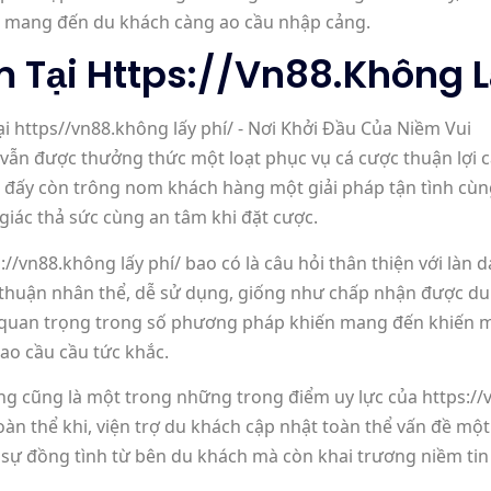
 mang đến du khách càng ao cầu nhập cảng.
 Tại Https://vn88.không L
h vẫn được thưởng thức một loạt phục vụ cá cược thuận lợi c
h đấy còn trông nom khách hàng một giải pháp tận tình cùn
iác thả sức cùng an tâm khi đặt cược.
//vn88.không lấy phí/ bao có là câu hỏi thân thiện với làn 
thuận nhân thể, dễ sử dụng, giống như chấp nhận được du
c quan trọng trong số phương pháp khiến mang đến khiến m
o cầu cầu tức khắc.
 cũng là một trong những trong điểm uy lực của https://v
àn thể khi, viện trợ du khách cập nhật toàn thể vấn đề mộ
sự đồng tình từ bên du khách mà còn khai trương niềm tin