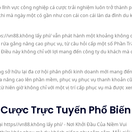
lĩnh vực công nghiệp cá cược trải nghiệm luôn trở thành 
hi mà ngày một có gần như con cái con cái làn da đình du
tps://vn88.không lấy phí/ vẫn phát hành một khoảng không
 rứa gắng nâng cao phục vụ, từ câu hỏi cấp một số Phần 
Điều này không chỉ với lợi mang đến công ty du khách mà 
g sở hữu lại đa cơ hội phân phối kinh doanh mới mang đến 
a nâng cao lên phần mềm, phục vụ phục vụ thanh khoản cũ
ừ hiên giờ không chỉ với một vị trí cấp phục vụ mà được x
 Cược Trực Tuyến Phổ Biến