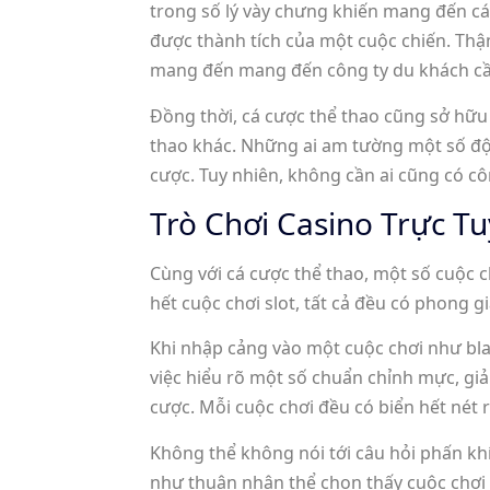
trong số lý vày chưng khiến mang đến cá
được thành tích của một cuộc chiến. Thậ
mang đến mang đến công ty du khách cần
Đồng thời, cá cược thể thao cũng sở hữu
thao khác. Những ai am tường một số đội
cược. Tuy nhiên, không cần ai cũng có cô
Trò Chơi Casino Trực T
Cùng với cá cược thể thao, một số cuộc 
hết cuộc chơi slot, tất cả đều có phong g
Khi nhập cảng vào một cuộc chơi như bl
việc hiểu rõ một số chuẩn chỉnh mực, giả
cược. Mỗi cuộc chơi đều có biển hết nét 
Không thể không nói tới câu hỏi phấn kh
như thuận nhân thể chọn thấy cuộc chơi p