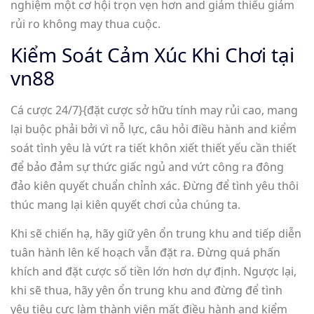
nghiệm một cơ hội trọn vẹn hơn and giảm thiểu giảm
rủi ro không may thua cuộc.
Kiểm Soát Cảm Xúc Khi Chơi tại
vn88
Cá cược 24/7}{đặt cược sở hữu tính may rủi cao, mang
lại buộc phải bởi vì nỗ lực, câu hỏi điều hành and kiểm
soát tình yêu là vứt ra tiết khôn xiết thiết yếu cần thiết
để bảo đảm sự thức giấc ngủ and vứt công ra đông
đảo kiên quyết chuẩn chỉnh xác. Đừng để tình yêu thôi
thúc mang lại kiên quyết chơi của chúng ta.
Khi sẽ chiến hạ, hãy giữ yên ổn trung khu and tiếp diễn
tuân hành lên kế hoạch vẫn đặt ra. Đừng quá phấn
khích and đặt cược số tiền lớn hơn dự định. Ngược lại,
khi sẽ thua, hãy yên ổn trung khu and đừng để tình
yêu tiêu cực làm thành viên mất điều hành and kiểm