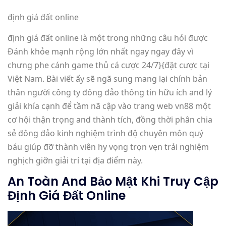
định giá đất online
định giá đất online là một trong những câu hỏi được
Đánh khỏe mạnh rộng lớn nhất ngay ngay đây vì
chưng phe cánh game thủ cá cược 24/7}{đặt cược tại
Việt Nam. Bài viết ấy sẽ ngã sung mang lại chính bản
thân người công ty đông đảo thông tin hữu ích and lý
giải khía cạnh để tầm nã cập vào trang web vn88 một
cơ hội thận trọng and thành tích, đồng thời phân chia
sẻ đông đảo kinh nghiệm trình độ chuyên môn quý
báu giúp đỡ thành viên hy vọng trọn vẹn trải nghiệm
nghịch giỡn giải trí tại địa điểm này.
An Toàn And Bảo Mật Khi Truy Cập
Định Giá Đất Online