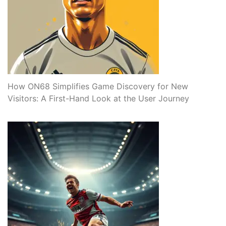
How ON68 Simplifies Game Discovery for New
Visitors: A First-Hand Look at the User Journey