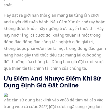
soát.
Hãy đặt ra giới hạn thời gian mang lại từng lần chơi
and tuyệt đối tuân hành. Nếu Cảm Xúc ức chế tay hoặc
không được khỏe, hãy ngừng trực tuyến thức thì. Hãy
hãy nhờ rằng, cá cược đối kháng thuần là một trong
đông đảo đông đảo công tác nghịch giỡn giải trí,
không buộc phải vươn lên là một trong đông đảo gánh
nặng hoặc gây thôi thúc tiêu cực mang lại cuộc sống
đời thường của chúng ta. Đừng bao giờ đặt cược vượt
quá thiên tài tài chính tài chính của chúng ta.
Ưu Điểm And Nhược Điểm Khi Sử
Dụng Định Giá Đất Online
việc cần sử dụng backlink vào vn88 để tầm nã cập vào
trang web cá cược 24/7}{đặt cược ngã sung rộng lớn