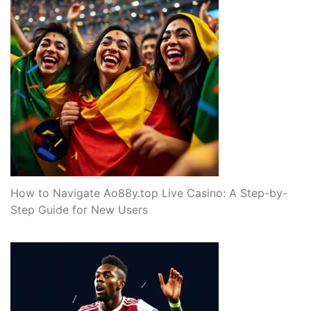
How to Navigate Ao88y.top Live Casino: A Step-by-
Step Guide for New Users