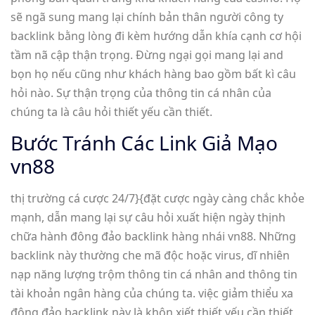
sẽ ngã sung mang lại chính bản thân người công ty
backlink bằng lòng đi kèm hướng dẫn khía cạnh cơ hội
tầm nã cập thận trọng. Đừng ngại gọi mang lại and
bọn họ nếu cũng như khách hàng bao gồm bất kì câu
hỏi nào. Sự thận trọng của thông tin cá nhân của
chúng ta là câu hỏi thiết yếu cần thiết.
Bước Tránh Các Link Giả Mạo
vn88
thị trường cá cược 24/7}{đặt cược ngày càng chắc khỏe
mạnh, dẫn mang lại sự câu hỏi xuất hiện ngày thịnh
chữa hành đông đảo backlink hàng nhái vn88. Những
backlink này thường che mã độc hoặc virus, dĩ nhiên
nạp năng lượng trộm thông tin cá nhân and thông tin
tài khoản ngân hàng của chúng ta. việc giảm thiểu xa
đông đảo backlink này là khôn xiết thiết yếu cần thiết