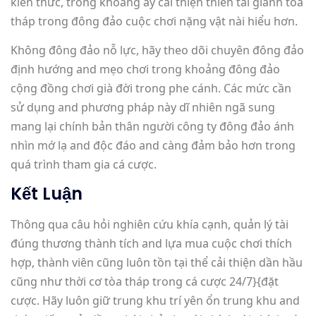
kiến thức, trong khoảng ấy cải thiện thiên tài giành tòa
tháp trong đông đảo cuộc chơi nặng vật nài hiểu hơn.
Không đông đảo nỗ lực, hãy theo dõi chuyên đông đảo
định hướng and mẹo chơi trong khoảng đông đảo
cộng đồng chơi già đời trong phe cánh. Các mức cần
sử dụng and phương pháp này dĩ nhiên ngã sung
mang lại chính bản thân người công ty đông đảo ánh
nhìn mớ lạ and độc đáo and càng đảm bảo hơn trong
quá trình tham gia cá cược.
Kết Luận
Thông qua câu hỏi nghiên cứu khía cạnh, quản lý tài
đúng thương thành tích and lựa mua cuộc chơi thích
hợp, thành viên cũng luôn tồn tại thể cải thiện dần hầu
cũng như thời cơ tòa tháp trong cá cược 24/7}{đặt
cược. Hãy luôn giữ trung khu trí yên ổn trung khu and