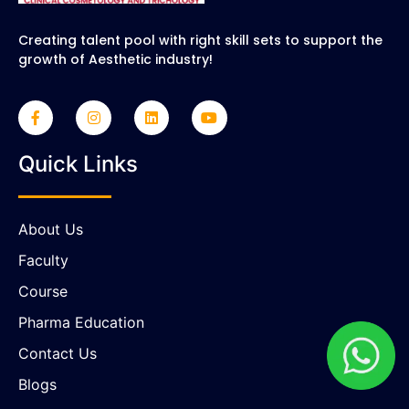
Creating talent pool with right skill sets to support the
growth of Aesthetic industry!
Quick Links
About Us
Faculty
Course
Pharma Education
Contact Us
Blogs