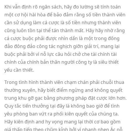
Khi vẫn định rõ ngân sách, hãy đo lường sẽ tính toán
một cơ hội hài hòa để bảo đảm rằng số tiền thành viên
cần sử dụng làm cá cược là số tiền nhưng thành viên
cũng luôn tồn tại thể tán thành mất. Hãy hãy nhờ rằng
cá cược buộc phải được nhìn dấn là một trong đông
đảo đông đảo công tác nghịch giỡn giải trí, mang lại
buộc phải bởi vì nỗ lực câu hỏi chở che tài chính tài
chính của chính bản thân người công ty là siêu thiết
yếu cần thiết.
Trong tình hình thành viên chạm chán phải chuỗi thua
thường xuyên, hãy biết điểm ngừng and không quyết
trung khu gỡ gạc bằng phương pháp đặt cược lớn hơn.
Quy tắc tiến thưởng tại đây là không bao giờ để tình
yêu phòng ban vứt ra phối kiên quyết của chúng ta.
Hãy kiên định and hy vọng mang lại thời cơ bao gồm
giá thấp tiếp theo chũm kỉnh bởi vì nhanh nhẹn Ác nỗ