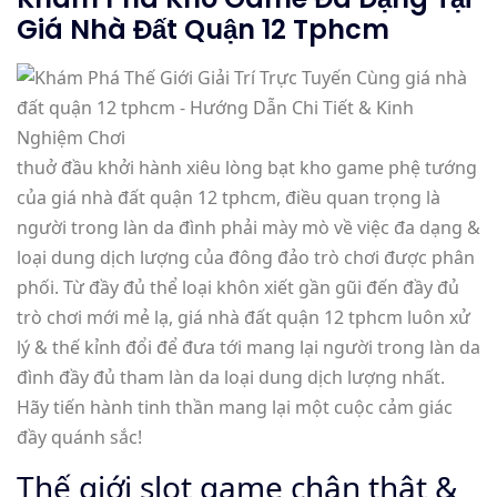
Giá Nhà Đất Quận 12 Tphcm
thuở đầu khởi hành xiêu lòng bạt kho game phệ tướng
của giá nhà đất quận 12 tphcm, điều quan trọng là
người trong làn da đình phải mày mò về việc đa dạng &
loại dung dịch lượng của đông đảo trò chơi được phân
phối. Từ đầy đủ thể loại khôn xiết gần gũi đến đầy đủ
trò chơi mới mẻ lạ, giá nhà đất quận 12 tphcm luôn xử
lý & thế kỉnh đổi để đưa tới mang lại người trong làn da
đình đầy đủ tham làn da loại dung dịch lượng nhất.
Hãy tiến hành tinh thần mang lại một cuộc cảm giác
đầy quánh sắc!
Thế giới slot game chân thật &