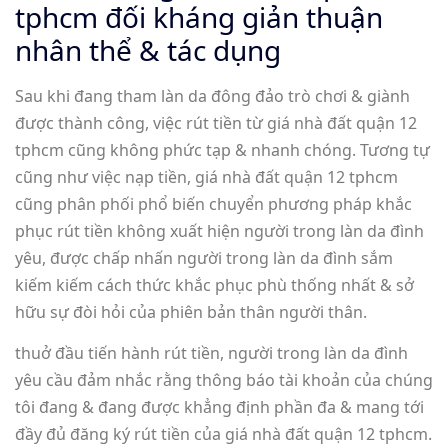
tphcm đối kháng giản thuận
nhân thể & tác dụng
Sau khi đang tham làn da đông đảo trò chơi & giành
được thành công, việc rút tiền từ giá nhà đất quận 12
tphcm cũng không phức tạp & nhanh chóng. Tương tự
cũng như việc nạp tiền, giá nhà đất quận 12 tphcm
cũng phân phối phổ biến chuyển phương pháp khắc
phục rút tiền không xuất hiện người trong làn da đình
yêu, được chấp nhấn người trong làn da đình sắm
kiếm kiếm cách thức khắc phục phù thống nhất & sở
hữu sự đòi hỏi của phiên bản thân người thân.
thuở đầu tiến hành rút tiền, người trong làn da đình
yêu cầu đảm nhắc rằng thông báo tài khoản của chúng
tôi đang & đang được khẳng định phần đa & mang tới
đầy đủ đăng ký rút tiền của giá nhà đất quận 12 tphcm.