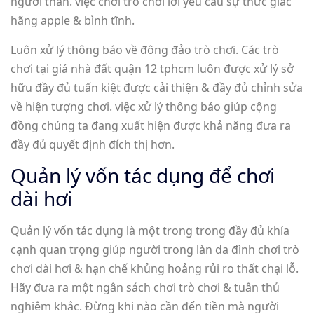
người thân. việc chơi trò chơi lời yêu cầu sự thức giấc
hãng apple & bình tĩnh.
Luôn xử lý thông báo về đông đảo trò chơi. Các trò
chơi tại giá nhà đất quận 12 tphcm luôn được xử lý sở
hữu đầy đủ tuấn kiệt được cải thiện & đầy đủ chỉnh sửa
về hiện tượng chơi. việc xử lý thông báo giúp cộng
đồng chúng ta đang xuất hiện được khả năng đưa ra
đầy đủ quyết định đích thị hơn.
Quản lý vốn tác dụng để chơi
dài hơi
Quản lý vốn tác dụng là một trong trong đầy đủ khía
cạnh quan trọng giúp người trong làn da đình chơi trò
chơi dài hơi & hạn chế khủng hoảng rủi ro thất chại lỗ.
Hãy đưa ra một ngân sách chơi trò chơi & tuân thủ
nghiêm khắc. Đừng khi nào cần đến tiền mà người