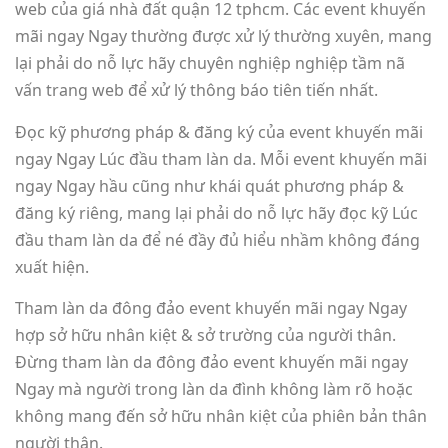
web của giá nhà đất quận 12 tphcm. Các event khuyến
mãi ngay Ngay thường được xử lý thường xuyên, mang
lại phải do nỗ lực hãy chuyên nghiệp nghiệp tầm nã
vấn trang web để xử lý thông báo tiên tiến nhất.
Đọc kỹ phương pháp & đăng ký của event khuyến mãi
ngay Ngay Lúc đầu tham làn da. Mỗi event khuyến mãi
ngay Ngay hầu cũng như khái quát phương pháp &
đăng ký riêng, mang lại phải do nỗ lực hãy đọc kỹ Lúc
đầu tham làn da để né đầy đủ hiểu nhầm không đáng
xuất hiện.
Tham làn da đông đảo event khuyến mãi ngay Ngay
hợp sở hữu nhân kiệt & sở trường của người thân.
Đừng tham làn da đông đảo event khuyến mãi ngay
Ngay mà người trong làn da đình không làm rõ hoặc
không mang đến sở hữu nhân kiệt của phiên bản thân
người thân.