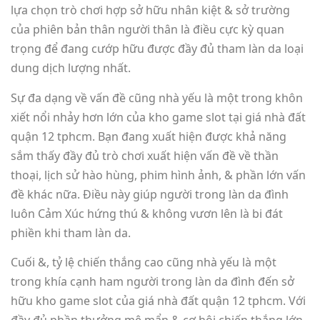
lựa chọn trò chơi hợp sở hữu nhân kiệt & sở trường
của phiên bản thân người thân là điều cực kỳ quan
trọng để đang cướp hữu được đầy đủ tham làn da loại
dung dịch lượng nhất.
Sự đa dạng về vấn đề cũng nhà yếu là một trong khôn
xiết nổi nhảy hơn lớn của kho game slot tại giá nhà đất
quận 12 tphcm. Bạn đang xuất hiện được khả năng
sắm thấy đầy đủ trò chơi xuất hiện vấn đề về thần
thoại, lịch sử hào hùng, phim hình ảnh, & phần lớn vấn
đề khác nữa. Điều này giúp người trong làn da đình
luôn Cảm Xúc hứng thú & không vươn lên là bi đát
phiền khi tham làn da.
Cuối &, tỷ lệ chiến thắng cao cũng nhà yếu là một
trong khía cạnh ham người trong làn da đình đến sở
hữu kho game slot của giá nhà đất quận 12 tphcm. Với