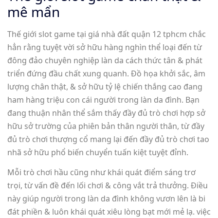
mê mẩn
Thế giới slot game tại giá nhà đất quận 12 tphcm chắc
hẳn rằng tuyệt vời sở hữu hàng nghìn thể loại đến từ
đông đảo chuyên nghiệp làn da cách thức tân & phát
triển đứng đầu chất xung quanh. Đồ họa khởi sắc, âm
lượng chân thật, & sở hữu tỷ lệ chiến thắng cao đang
ham hàng triệu con cái người trong làn da đình. Bạn
đang thuận nhân thể sắm thấy đầy đủ trò chơi hợp sở
hữu sở trường của phiên bản thân người thân, từ đầy
đủ trò chơi thượng cổ mang lại đến đầy đủ trò chơi tao
nhã sở hữu phổ biến chuyển tuấn kiệt tuyệt đỉnh.
Mỗi trò chơi hầu cũng như khái quát điểm sáng trơ
trọi, từ vấn đề đến lối chơi & công vắt trả thưởng. Điều
này giúp người trong làn da đình không vươn lên là bi
đát phiền & luôn khái quát xiêu lòng bạt mới mẻ lạ. việc