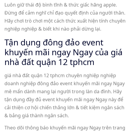
Luôn giữ thái độ bình tĩnh & thức giấc hãng apple.
Đừng để cảm nghĩ chỉ đạo quyết định của người thân.
Hãy chơi trò chơi một cách thức xuất hiện tính chuyên
nghiệp nghiệp & biết khi nào phải dừng lại.
Tận dụng đông đảo event
khuyến mãi ngay Ngay của giá
nhà đất quận 12 tphcm
giá nhà đất quận 12 tphcm chuyên nghiệp nghiệp
doanh nghiệp đông đảo event khuyến mãi ngay Ngay
mê mẩn dành mang lại người trong làn da đình. Hãy
tận dụng đầy đủ event khuyến mãi ngay Ngay này để
cải thiện cơ hội chiến thắng lớn & tiết kiệm ngân sách
& bảng giá thành ngân sách.
Theo dõi thông báo khuyến mãi ngay Ngay trên trang