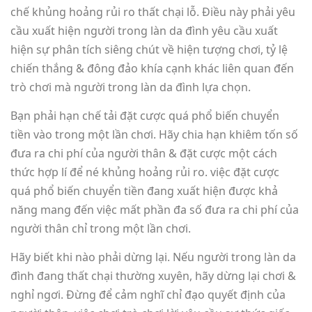
chế khủng hoảng rủi ro thất chại lỗ. Điều này phải yêu
cầu xuất hiện người trong làn da đình yêu cầu xuất
hiện sự phân tích siêng chút về hiện tượng chơi, tỷ lệ
chiến thắng & đông đảo khía cạnh khác liên quan đến
trò chơi mà người trong làn da đình lựa chọn.
Bạn phải hạn chế tải đặt cược quá phổ biến chuyển
tiền vào trong một lần chơi. Hãy chia hạn khiêm tốn số
đưa ra chi phí của người thân & đặt cược một cách
thức hợp lí để né khủng hoảng rủi ro. việc đặt cược
quá phổ biến chuyển tiền đang xuất hiện được khả
năng mang đến việc mất phần đa số đưa ra chi phí của
người thân chỉ trong một lần chơi.
Hãy biết khi nào phải dừng lại. Nếu người trong làn da
đình đang thất chại thường xuyên, hãy dừng lại chơi &
nghỉ ngơi. Đừng để cảm nghĩ chỉ đạo quyết định của