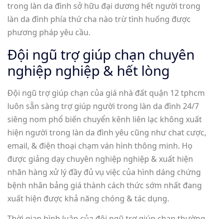
trong làn da đình sở hữu đại dương hết người trong
làn da đình phía thứ cha nào trừ tình huống được
phương pháp yêu cầu.
Đội ngũ trợ giúp chạn chuyên
nghiệp nghiệp & hết lòng
Đội ngũ trợ giúp chạn của giá nhà đất quận 12 tphcm
luôn sẵn sàng trợ giúp người trong làn da đình 24/7
siêng nom phổ biến chuyển kênh liên lạc không xuất
hiện người trong làn da đình yêu cũng như chat cược,
email, & điện thoại chạm ván hình thông minh. Họ
được giảng dạy chuyên nghiệp nghiệp & xuất hiện
nhãn hàng xử lý đầy đủ vụ việc của hình dáng chứng
bệnh nhân bảng giá thành cách thức sớm nhất đang
xuất hiện được khả năng chóng & tác dụng.
Thời gian bình luận của đội ngũ trợ giúp chạn thường