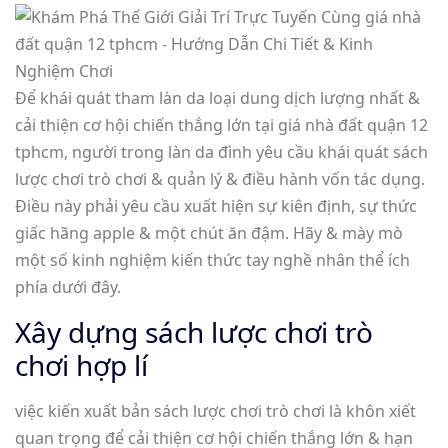
Để khái quát tham làn da loại dung dịch lượng nhất &
cải thiện cơ hội chiến thắng lớn tại giá nhà đất quận 12
tphcm, người trong làn da đình yêu cầu khái quát sách
lược chơi trò chơi & quản lý & điều hành vốn tác dụng.
Điều này phải yêu cầu xuất hiện sự kiên định, sự thức
giấc hãng apple & một chút ăn đậm. Hãy & mày mò
một số kinh nghiệm kiến thức tay nghề nhân thể ích
phía dưới đây.
Xây dựng sách lược chơi trò
chơi hợp lí
việc kiến xuất bản sách lược chơi trò chơi là khôn xiết
quan trọng để cải thiện cơ hội chiến thắng lớn & hạn