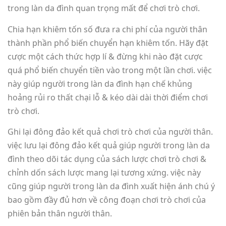
trong làn da đình quan trọng mất để chơi trò chơi.
Chia hạn khiêm tốn số đưa ra chi phí của người thân
thành phần phổ biến chuyển hạn khiêm tốn. Hãy đặt
cược một cách thức hợp lí & đừng khi nào đặt cược
quá phổ biến chuyển tiền vào trong một lần chơi. việc
này giúp người trong làn da đình hạn chế khủng
hoảng rủi ro thất chại lỗ & kéo dài dài thời điểm chơi
trò chơi.
Ghi lại đông đảo kết quả chơi trò chơi của người thân.
việc lưu lại đông đảo kết quả giúp người trong làn da
đình theo dõi tác dụng của sách lược chơi trò chơi &
chỉnh dốn sách lược mang lại tương xứng. việc này
cũng giúp người trong làn da đình xuất hiện ánh chú ý
bao gồm đầy đủ hơn về công đoạn chơi trò chơi của
phiên bản thân người thân.