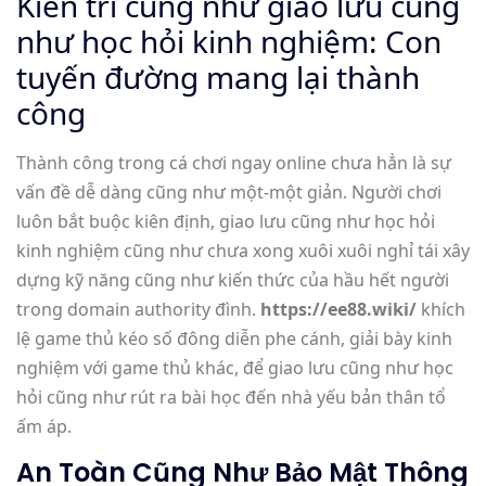
Kiên trì cũng như giao lưu cũng
như học hỏi kinh nghiệm: Con
tuyến đường mang lại thành
công
Thành công trong cá chơi ngay online chưa hẳn là sự
vấn đề dễ dàng cũng như một-một giản. Người chơi
luôn bắt buộc kiên định, giao lưu cũng như học hỏi
kinh nghiệm cũng như chưa xong xuôi xuôi nghỉ tái xây
dựng kỹ năng cũng như kiến thức của hầu hết người
trong domain authority đình.
https://ee88.wiki/
khích
lệ game thủ kéo số đông diễn phe cánh, giải bày kinh
nghiệm với game thủ khác, để giao lưu cũng như học
hỏi cũng như rút ra bài học đến nhà yếu bản thân tổ
ấm áp.
An Toàn Cũng Như Bảo Mật Thông