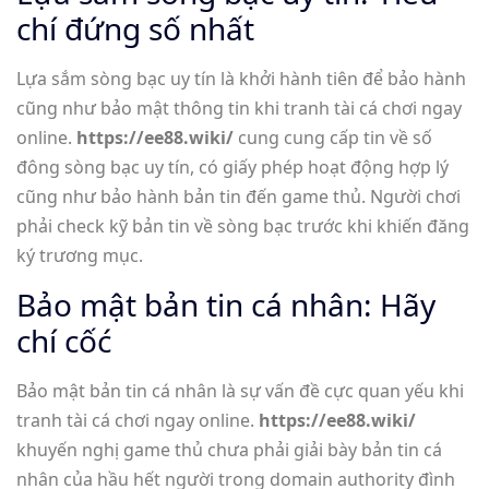
chí đứng số nhất
Lựa sắm sòng bạc uy tín là khởi hành tiên để bảo hành
cũng như bảo mật thông tin khi tranh tài cá chơi ngay
online.
https://ee88.wiki/
cung cung cấp tin về số
đông sòng bạc uy tín, có giấy phép hoạt động hợp lý
cũng như bảo hành bản tin đến game thủ. Người chơi
phải check kỹ bản tin về sòng bạc trước khi khiến đăng
ký trương mục.
Bảo mật bản tin cá nhân: Hãy
chí cốć
Bảo mật bản tin cá nhân là sự vấn đề cực quan yếu khi
tranh tài cá chơi ngay online.
https://ee88.wiki/
khuyến nghị game thủ chưa phải giải bày bản tin cá
nhân của hầu hết người trong domain authority đình