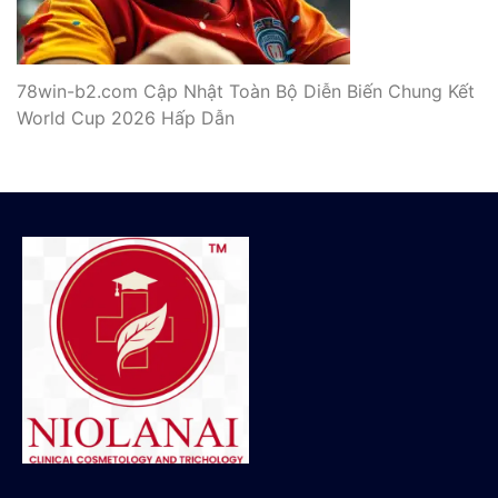
78win-b2.com Cập Nhật Toàn Bộ Diễn Biến Chung Kết
World Cup 2026 Hấp Dẫn