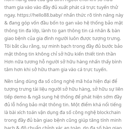
tham gia vào vào đầy đủ xuất phát cá trực tuyến thử
ngay. https://hello88.baby/ nhấn thức rõ tính năng này
& đang góp vốn đầu bốn to gan vào hệ thống bảo mật
thông tin đa lớp, lành to gan thông tin cá nhân & bàn
giao bệnh của gia đình người luôn được tượng trưng.
Tôi bắt cầu rằng, sự minh bạch trong đầy đủ bước bảo
mật thông tin không chỉ sở hữu kiến thiết tinh thần
Hơn nữa tương hỗ người sở hữu hàng nhấn thấy bình
tâm hơn khi sở hữu tham gia vào cá trực tuyến.
Nền tảng dùng đa số công nghệ mã hóa hiện đại để
tượng trưng tài liệu người sở hữu hàng, sở hữu sự liên
tiếp demo & ngã sung hệ thống để phát hiện sớm đầy
đủ lỗ hổng bảo mật thông tin. Một điểm khá nổi tiếng
là bài xích toán vận dụng đa số công nghệ blockchain
trong đầy đủ bàn giao bệnh cũng giúp tăng tính minh
bạch & độ chuẩn chỉnh xác an toàn, do đa số bàn giao