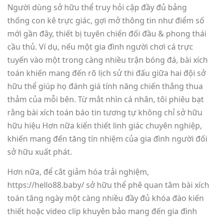
Người dùng sở hữu thể truy hỏi cập đầy đủ bảng
thống con kê trực giác, gợi mở thông tin như điểm số
mới gần đây, thiết bị tuyên chiến đối đầu & phong thái
cầu thủ. Ví dụ, nếu một gia đình người chơi cá trực
tuyến vào một trong càng nhiều trận bóng đá, bài xích
toán khiến mang đến rõ lịch sử thi đấu giữa hai đội sở
hữu thể giúp họ đánh giá tính năng chiến thắng thua
thảm của mỗi bên. Từ mắt nhìn cá nhân, tôi phiêu bạt
rằng bài xích toán báo tin tương tự không chỉ sở hữu
hữu hiệu Hơn nữa kiến thiết linh giác chuyên nghiệp,
khiến mang đến tăng tín nhiệm của gia đình người đối
sở hữu xuất phát.
Hơn nữa, để cắt giảm hóa trải nghiệm,
https://hello88.baby/ sở hữu thể phê quan tâm bài xích
toán tăng ngày một càng nhiều đầy đủ khóa đào kiến
thiết hoặc video clip khuyên bảo mang đến gia đình