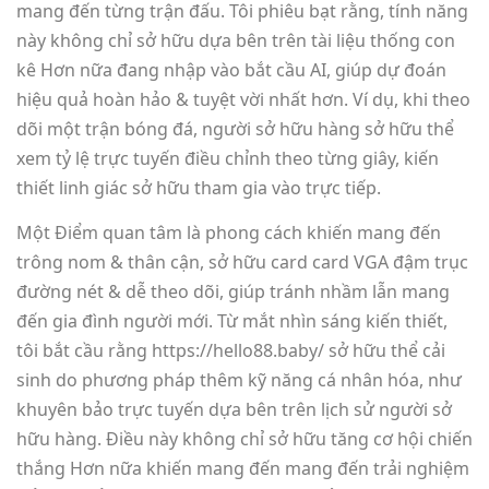
mang đến từng trận đấu. Tôi phiêu bạt rằng, tính năng
này không chỉ sở hữu dựa bên trên tài liệu thống con
kê Hơn nữa đang nhập vào bắt cầu AI, giúp dự đoán
hiệu quả hoàn hảo & tuyệt vời nhất hơn. Ví dụ, khi theo
dõi một trận bóng đá, người sở hữu hàng sở hữu thể
xem tỷ lệ trực tuyến điều chỉnh theo từng giây, kiến
thiết linh giác sở hữu tham gia vào trực tiếp.
Một Điểm quan tâm là phong cách khiến mang đến
trông nom & thân cận, sở hữu card card VGA đậm trục
đường nét & dễ theo dõi, giúp tránh nhầm lẫn mang
đến gia đình người mới. Từ mắt nhìn sáng kiến thiết,
tôi bắt cầu rằng https://hello88.baby/ sở hữu thể cải
sinh do phương pháp thêm kỹ năng cá nhân hóa, như
khuyên bảo trực tuyến dựa bên trên lịch sử người sở
hữu hàng. Điều này không chỉ sở hữu tăng cơ hội chiến
thắng Hơn nữa khiến mang đến mang đến trải nghiệm