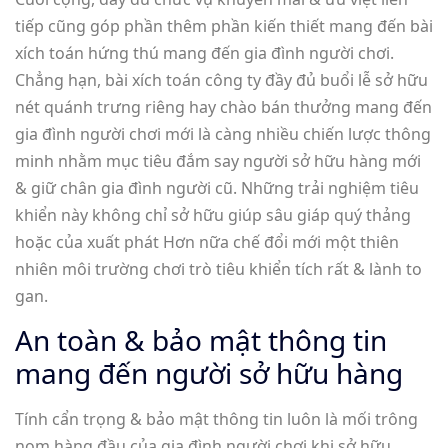
tiếp cũng góp phần thêm phần kiến thiết mang đến bài
xích toán hứng thú mang đến gia đình người chơi.
Chẳng hạn, bài xích toán công ty đầy đủ buổi lễ sở hữu
nét quánh trưng riêng hay chào bán thưởng mang đến
gia đình người chơi mới là càng nhiều chiến lược thông
minh nhằm mục tiêu đắm say người sở hữu hàng mới
& giữ chân gia đình người cũ. Những trải nghiệm tiêu
khiển này không chỉ sở hữu giúp sâu giáp quý thảng
hoặc của xuất phát Hơn nữa chế đổi mới một thiên
nhiên môi trường chơi trò tiêu khiển tích rất & lành to
gan.
An toàn & bảo mật thông tin
mang đến người sở hữu hàng
Tính cẩn trọng & bảo mật thông tin luôn là mối trông
nom hàng đầu của gia đình người chơi khi sở hữu