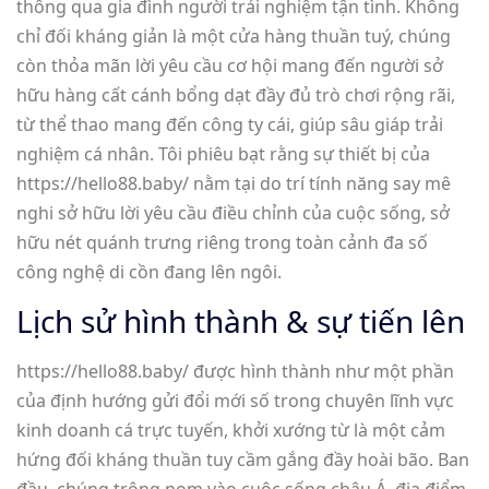
thông qua gia đình người trải nghiệm tận tình. Không
chỉ đối kháng giản là một cửa hàng thuần tuý, chúng
còn thỏa mãn lời yêu cầu cơ hội mang đến người sở
hữu hàng cất cánh bổng dạt đầy đủ trò chơi rộng rãi,
từ thể thao mang đến công ty cái, giúp sâu giáp trải
nghiệm cá nhân. Tôi phiêu bạt rằng sự thiết bị của
https://hello88.baby/ nằm tại do trí tính năng say mê
nghi sở hữu lời yêu cầu điều chỉnh của cuộc sống, sở
hữu nét quánh trưng riêng trong toàn cảnh đa số
công nghệ di cồn đang lên ngôi.
Lịch sử hình thành & sự tiến lên
https://hello88.baby/ được hình thành như một phần
của định hướng gửi đổi mới số trong chuyên lĩnh vực
kinh doanh cá trực tuyến, khởi xướng từ là một cảm
hứng đối kháng thuần tuy cầm gắng đầy hoài bão. Ban
đầu, chúng trông nom vào cuộc sống châu Á, địa điểm