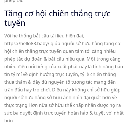
phép tắc
Tăng cơ hội chiến thắng trực
tuyến
Với hệ thống bắt cầu tài liệu hiện đại,
https://hello88.baby/ giúp người sở hữu hàng tăng cơ
hội chiến thắng trực tuyến quan tâm tới càng nhiều
phép tắc dự đoán & bắt cầu hiệu quả. Một trong càng
nhiều điều nổi tiếng của xuất phát này là tính năng báo
tin tỷ mỉ về định hướng trực tuyến, tỷ lệ chiến thắng
thua thảm & đầy đủ nguyên tố tương tác mang đến
trận đấu hay trò chơi. Điều này không chỉ sở hữu giúp
người sở hữu hàng sở hữu ánh nhìn đại quát hơn về
thực trạng Hơn nữa sở hữu thể chấp nhấn được họ ra
sức ba quyết định trực tuyến hoàn hảo & tuyệt vời nhất
hơn.