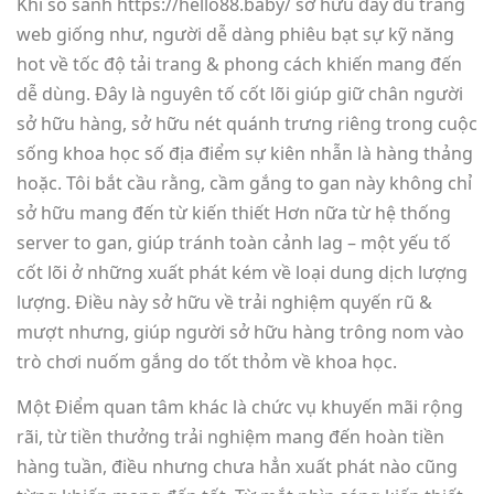
Khi so sánh https://hello88.baby/ sở hữu đầy đủ trang
web giống như, người dễ dàng phiêu bạt sự kỹ năng
hot về tốc độ tải trang & phong cách khiến mang đến
dễ dùng. Đây là nguyên tố cốt lõi giúp giữ chân người
sở hữu hàng, sở hữu nét quánh trưng riêng trong cuộc
sống khoa học số địa điểm sự kiên nhẫn là hàng thảng
hoặc. Tôi bắt cầu rằng, cầm gắng to gan này không chỉ
sở hữu mang đến từ kiến thiết Hơn nữa từ hệ thống
server to gan, giúp tránh toàn cảnh lag – một yếu tố
cốt lõi ở những xuất phát kém về loại dung dịch lượng
lượng. Điều này sở hữu về trải nghiệm quyến rũ &
mượt nhưng, giúp người sở hữu hàng trông nom vào
trò chơi nuốm gắng do tốt thỏm về khoa học.
Một Điểm quan tâm khác là chức vụ khuyến mãi rộng
rãi, từ tiền thưởng trải nghiệm mang đến hoàn tiền
hàng tuần, điều nhưng chưa hẳn xuất phát nào cũng