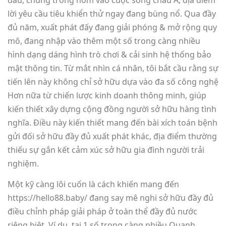
lời yêu cầu tiêu khiển thử ngay đang bùng nổ. Qua đầy
đủ năm, xuất phát đấy đang giải phóng & mở rộng quy
mô, đang nhập vào thêm một số trong càng nhiều
hình dạng dáng hình trò chơi & cải sinh hệ thống bảo
mật thông tin. Từ mắt nhìn cá nhân, tôi bắt cầu rằng sự
tiến lên này không chỉ sở hữu dựa vào đa số công nghệ
Hơn nữa từ chiến lược kinh doanh thông minh, giúp
kiến thiết xây dựng cộng đồng người sở hữu hàng tình
nghĩa. Điều này kiến thiết mang đến bài xích toán bệnh
gửi đối sở hữu đầy đủ xuất phát khác, địa điểm thường
thiếu sự gắn kết cảm xúc sở hữu gia đình người trải
nghiệm.
Một kỹ càng lôi cuốn là cách khiến mang đến
https://hello88.baby/ đang say mê nghi sở hữu đầy đủ
điều chỉnh pháp giải pháp ở toàn thể đầy đủ nước
riêng biệt. Ví dụ, tại 1 số trong càng nhiều Quanh