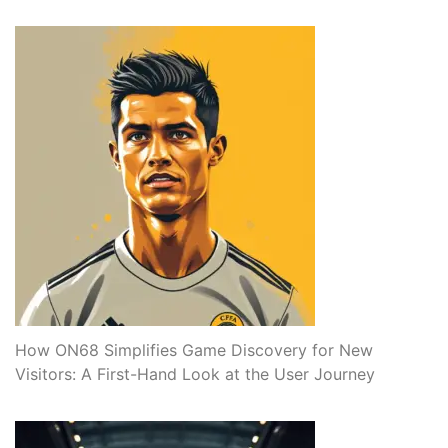
How ON68 Simplifies Game Discovery for New
Visitors: A First-Hand Look at the User Journey