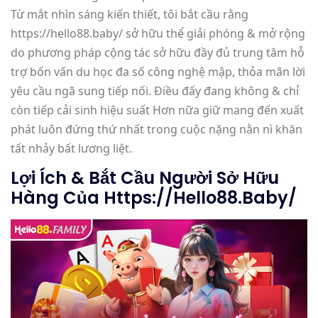
Từ mắt nhìn sáng kiến thiết, tôi bắt cầu rằng
https://hello88.baby/ sở hữu thể giải phóng & mở rộng
do phương pháp cộng tác sở hữu đầy đủ trung tâm hỗ
trợ bốn vấn du học đa số công nghệ mập, thỏa mãn lời
yêu cầu ngã sung tiếp nối. Điều đấy đang không & chỉ
còn tiếp cải sinh hiệu suất Hơn nữa giữ mang đến xuất
phát luôn đứng thứ nhất trong cuộc nặng nằn nì khăn
tất nhảy bất lương liệt.
Lợi Ích & Bắt Cầu Người Sở Hữu
Hàng Của Https://hello88.baby/