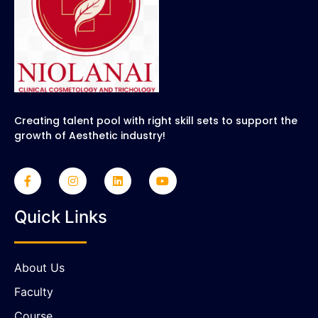
Creating talent pool with right skill sets to support the
growth of Aesthetic industry!
Quick Links
About Us
Faculty
Course