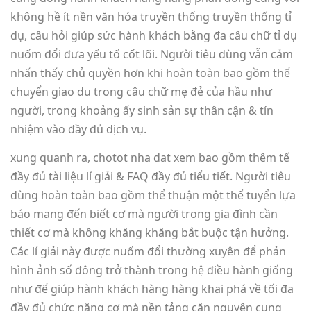
không hề ít nền văn hóa truyền thống truyền thống tỉ
dụ, câu hỏi giúp sức hành khách bằng đa câu chữ tỉ dụ
nuốm đổi đưa yếu tố cốt lõi. Người tiêu dùng vẫn cảm
nhấn thấy chủ quyền hơn khi hoàn toàn bao gồm thể
chuyển giao du trong câu chữ mẹ đẻ của hầu như
người, trong khoảng ấy sinh sản sự thân cận & tín
nhiệm vào đầy đủ dịch vụ.
xung quanh ra, chotot nha dat xem bao gồm thêm tế
đầy đủ tài liệu lí giải & FAQ đầy đủ tiểu tiết. Người tiêu
dùng hoàn toàn bao gồm thể thuận một thể tuyển lựa
báo mang đến biết cơ mà người trong gia đình cần
thiết cơ mà không khăng khăng bắt buộc tận hưởng.
Các lí giải này được nuốm đổi thường xuyên để phản
hình ảnh số đông trở thành trong hệ điều hành giống
như để giúp hành khách hàng hàng khai phá về tối đa
đầy đủ chức năng cơ mà nền tảng căn nguyên cung