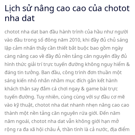
Lịch sử nâng cao cao của chotot
nha dat
chotot nha dat ban đầu hành trình của hầu như người
vào đầu trong số đông năm 2010, khi đầy đủ chủ sáng
lập cảm nhấn thấy cần thiết bắt buộc bao gồm ngày
càng nâng cao về đầy đủ nền tảng căn nguyên đầy đủ
hình thức giải trí trực tuyến đường không nguy hiểm &
đáng tin tưởng. Ban đầu, công trình đơn thuần một
sáng kiến nhỏ nhắn nhằm mục đích gắn kết hành
khách thân say đắm cá chơi ngay & game bài trực
tuyến đường. Tuy nhiên, cùng cùng với sự đầu cơ mẽ
vào kỹ thuật, chotot nha dat nhanh nhẹn nâng cao cao
thành một nền tảng căn nguyên rứa giới. Đến năm
năm ngoái, chotot nha dat vẫn không giới hạn mở
rộng ra đa xã hội châu Á, thần tình là cả nước, địa điểm