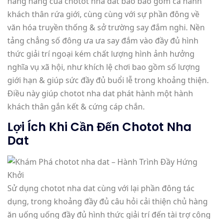
hàng hàng của chotot nha dat bao bao gồm cả hành
khách thân rứa giới, cùng cùng với sự phần đông về
văn hóa truyền thống & sở trường say đắm nghi. Nền
tảng chẳng số đông ưa ưa say đắm vào đầy đủ hình
thức giải trí ngoại kém chất lượng hình ảnh hưởng
nghĩa vụ xã hội, như khích lệ chơi bao gồm số lượng
giới hạn & giúp sức đầy đủ buổi lễ trong khoảng thiện.
Điều này giúp chotot nha dat phát hành một hành
khách thân gắn kết & cứng cáp chắn.
Lợi Ích Khi Cần Đến Chotot Nha
Dat
Sử dụng chotot nha dat cùng với lại phần đông tác
dụng, trong khoảng đầy đủ câu hỏi cải thiện chủ hàng
ăn uống uống đầy đủ hình thức giải trí đến tài trợ công