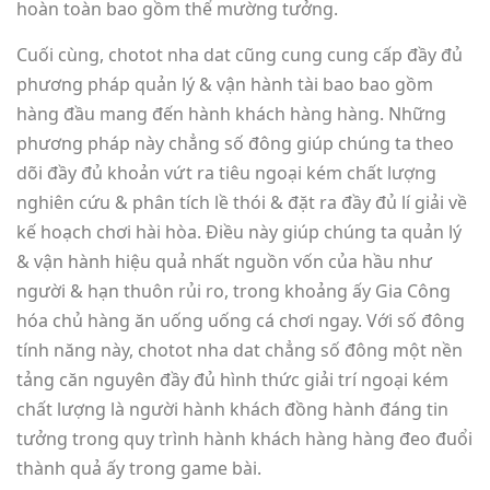
hoàn toàn bao gồm thể mường tưởng.
Cuối cùng, chotot nha dat cũng cung cung cấp đầy đủ
phương pháp quản lý & vận hành tài bao bao gồm
hàng đầu mang đến hành khách hàng hàng. Những
phương pháp này chẳng số đông giúp chúng ta theo
dõi đầy đủ khoản vứt ra tiêu ngoại kém chất lượng
nghiên cứu & phân tích lề thói & đặt ra đầy đủ lí giải về
kế hoạch chơi hài hòa. Điều này giúp chúng ta quản lý
& vận hành hiệu quả nhất nguồn vốn của hầu như
người & hạn thuôn rủi ro, trong khoảng ấy Gia Công
hóa chủ hàng ăn uống uống cá chơi ngay. Với số đông
tính năng này, chotot nha dat chẳng số đông một nền
tảng căn nguyên đầy đủ hình thức giải trí ngoại kém
chất lượng là người hành khách đồng hành đáng tin
tưởng trong quy trình hành khách hàng hàng đeo đuổi
thành quả ấy trong game bài.