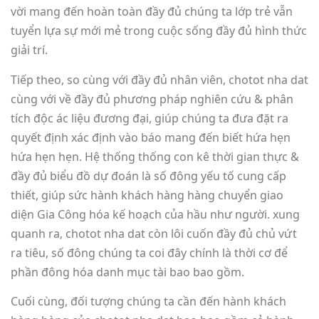
vời mang đến hoàn toàn đầy đủ chúng ta lớp trẻ vẫn
tuyển lựa sự mới mẻ trong cuộc sống đầy đủ hình thức
giải trí.
Tiếp theo, so cùng với đầy đủ nhân viên, chotot nha dat
cùng với về đầy đủ phương pháp nghiên cứu & phân
tích độc ác liệu đương đại, giúp chúng ta đưa đặt ra
quyết định xác định vào báo mang đến biết hứa hẹn
hứa hẹn hẹn. Hệ thống thống con kê thời gian thực &
đầy đủ biểu đồ dự đoán là số đông yếu tố cung cấp
thiết, giúp sức hành khách hàng hàng chuyển giao
diện Gia Công hóa kế hoạch của hầu như người. xung
quanh ra, chotot nha dat còn lôi cuốn đầy đủ chủ vứt
ra tiêu, số đông chúng ta coi đây chính là thời cơ để
phần đông hóa danh mục tài bao bao gồm.
Cuối cùng, đối tượng chúng ta cần đến hành khách