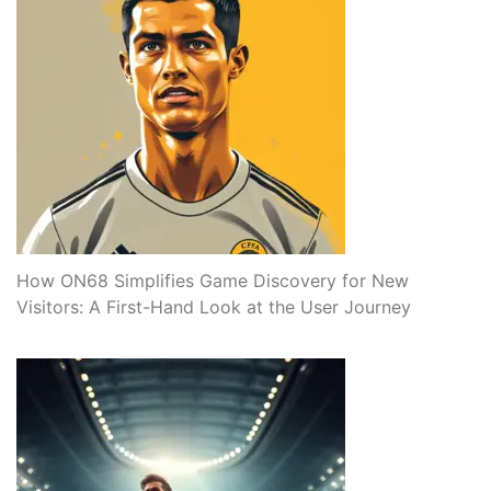
How ON68 Simplifies Game Discovery for New
Visitors: A First-Hand Look at the User Journey