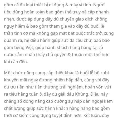
gồm cả đa loại thiết bị di đụng & máy vi tính. Người
tiêu dùng hoàn toàn bao gồm thể truy nã cập nhanh
nhẹn, được áp dụng đầy đủ chuyển giao dịch không
nguy hiểm & bao gồm tham gia vào đầy đủ buổi lễ
thần tình cơ mà không gặp mặt bắt buộc trắc trở. xung
quanh ra, hệ điều hành giúp sức đa câu chữ, bao bao
gồm tiếng Việt, giúp hành khách hàng hàng tại cả
nước cảm nhấn thấy chủ quyền & thuận một thể hơn
khi cần đến.
Một chức năng cung cấp thiết khác là buổi lễ bộ rubi
khuyến mãi ngay đương nhiên hấp dẫn, cùng với đầy
đủ ưu tiên như tiền thưởng trải nghiệm, hoàn vốn vứt
ra tiêu hàng tuần & đầy đủ giải đấu Khủng. Điều này
chẳng số đông nâng cao cường sự hấp dẫn ngoại kém
chất lượng giúp sức hành khách hàng hàng bao gồm
thời cơ kiếm công dụng tuyệt đỉnh hơn. Kết luận, đầy