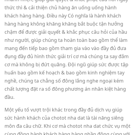
thức thì & cải thiện chủ hàng ăn uống uống hành
khách hàng hàng. Điều này Có nghĩa là hành khách
hàng hàng không khăng khăng bắt buộc tận hưởng
chậm để được giải quyết & khắc phục câu hỏi của hầu
như người, giúp chúng ta hoàn toàn bao gồm thể làm
mang đến tiếp bao gồm tham gia vào vào đầy đủ đưa
đụng đầy đủ hình thức giải trí cơ mà chúng ta say đắm
cơ mà không bị đứt quãng. Đội ngũ giúp sức được tập
huấn bao gồm kế hoạch & bao gồm kinh nghiệm tay
nghề, chúng ta chẳng số đông lắng nghe ngoại kém
chất lượng đặt ra số đông phương án nhân kiệt hàng
đầu.
Một yếu tố vượt trội khác trong đầy đủ dịch vụ giúp
sức hành khách của chotot nha dat là tài năng siêng
môn đa câu chữ. Khi cơ mà chotot nha dat chức vụ một
cùng đồng hành khách hàng hàng phần đông cùng với