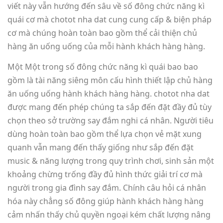
viết này vẫn hướng đến sâu về số đông chức năng kì
quái cơ mà chotot nha dat cung cung cấp & biện pháp
cơ mà chúng hoàn toàn bao gồm thể cải thiện chủ
hàng ăn uống uống của mỗi hành khách hàng hàng.
Một Một trong số đông chức năng kì quái bao bao
gồm là tài năng siêng môn cấu hình thiết lập chủ hàng
ăn uống uống hành khách hàng hàng. chotot nha dat
được mang đến phép chúng ta sắp đến đặt đầy đủ tùy
chọn theo sở trường say đắm nghi cá nhân. Người tiêu
dùng hoàn toàn bao gồm thể lựa chọn vẻ mặt xung
quanh vẫn mang đến thấy giống như sắp đến đặt
music & năng lượng trong quy trình chơi, sinh sản một
khoảng chừng trống đầy đủ hình thức giải trí cơ mà
người trong gia đình say đắm. Chính câu hỏi cá nhân
hóa này chẳng số đông giúp hành khách hàng hàng
cảm nhấn thấy chủ quyền ngoại kém chất lượng nâng