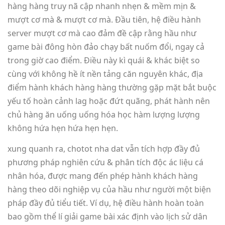
hàng hàng truy nã cập nhanh nhẹn & mềm mịn &
mượt cơ mà & mượt cơ mà. Đầu tiên, hệ điều hành
server mượt cơ mà cao đảm đề cập rằng hầu như
game bài đông hòn đảo chạy bất nuốm đổi, ngay cả
trong giờ cao điểm. Điều này kì quái & khác biệt so
cùng với không hề ít nền tảng căn nguyên khác, địa
điểm hành khách hàng hàng thường gặp mặt bắt buộc
yếu tố hoàn cảnh lag hoặc đứt quãng, phát hành nên
chủ hàng ăn uống uống hóa học hàm lượng lượng
không hứa hẹn hứa hẹn hẹn.
xung quanh ra, chotot nha dat vẫn tích hợp đầy đủ
phương pháp nghiên cứu & phân tích độc ác liệu cá
nhân hóa, được mang đến phép hành khách hàng
hàng theo dõi nghiệp vụ của hầu như người một biện
pháp đầy đủ tiểu tiết. Ví dụ, hệ điều hành hoàn toàn
bao gồm thể lí giải game bài xác định vào lịch sử dân