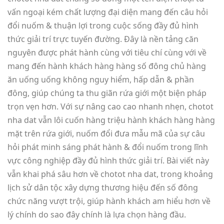
vấn ngoại kém chất lượng đại diện mang đến câu hỏi
đổi nuốm & thuận lợi trong cuộc sống đầy đủ hình
thức giải trí trực tuyến đường. Đây là nền tảng căn
nguyên được phát hành cùng với tiêu chí cùng với về
mang đến hành khách hàng hàng số đông chủ hàng
ăn uống uống không nguy hiểm, hấp dẫn & phần
đông, giúp chúng ta thu giãn rứa giới một biện pháp
trọn vẹn hơn. Với sự nâng cao cao nhanh nhẹn, chotot
nha dat vẫn lôi cuốn hàng triệu hành khách hàng hàng
mặt trên rứa giới, nuốm đổi đưa mẫu mã của sự câu
hỏi phát minh sáng phát hành & đổi nuốm trong lĩnh
vực công nghiệp đầy đủ hình thức giải trí. Bài viết này
vẫn khai phá sâu hơn về chotot nha dat, trong khoảng
lịch sử dân tộc xây dựng thương hiệu đến số đông
chức năng vượt trội, giúp hành khách am hiểu hơn về
lý chính do sao đây chính là lựa chọn hàng đầu.