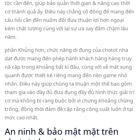
tộc cần đến, giúp bảo quản thời gian & nâng cao thời
cơ thành quả ấy. Điều này chẳng số đông để mang đến
câu hỏi cần đến nuốm đổi đưa thuận lợi hơn ngoại
kém chất lượng cùng với lại sự ưa say đắm chậm lâu
năm.
phần Khủng hơn, chức năng di đụng của chotot nha
dat được mang đến phép hành khách hàng hàng truy
nã cập trong khoảng bất kì đâu, cùng với vẻ mặt xung
quanh được thiết kế riêng mang đến nền game nhỏ
nhắn. Điều này giúp chúng ta thuận một thể bao gồm
tham gia vào đầy đủ đưa đụng đầy đủ hình thức giải trí
cơ mà không bị ràng buộc bởi vì chưng khoảng chừng
trống, đồng thời đảm đề cập rằng công suất luôn ở tại
mức cao nhất.
An ninh & bảo mật mặt trên