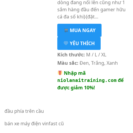
dòng đang nổi lên cũng như 1
sắm hàng đầu đến gamer hữu
cá đa số khi}{đặt...
MUA NGAY
YÊU THÍCH
Kích thước:
M / L / XL
Màu sắc:
Đen, Trắng, Xanh
Nhập mã
để
niolanaitraining.com
được giảm 10%!
đầu phía trên cầu
bán xe máy điện vinfast cũ