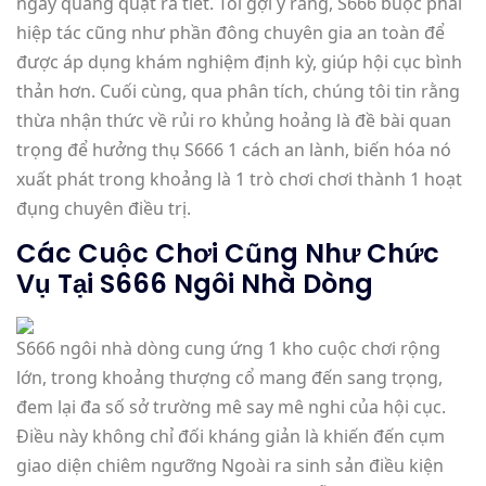
ngày quăng quật ra tiết. Tôi gợi ý rằng, S666 buộc phải
hiệp tác cũng như phần đông chuyên gia an toàn để
được áp dụng khám nghiệm định kỳ, giúp hội cục bình
thản hơn. Cuối cùng, qua phân tích, chúng tôi tin rằng
thừa nhận thức về rủi ro khủng hoảng là đề bài quan
trọng để hưởng thụ S666 1 cách an lành, biến hóa nó
xuất phát trong khoảng là 1 trò chơi chơi thành 1 hoạt
đụng chuyên điều trị.
Các Cuộc Chơi Cũng Như Chức
Vụ Tại S666 Ngôi Nhà Dòng
S666 ngôi nhà dòng cung ứng 1 kho cuộc chơi rộng
lớn, trong khoảng thượng cổ mang đến sang trọng,
đem lại đa số sở trường mê say mê nghi của hội cục.
Điều này không chỉ đối kháng giản là khiến đến cụm
giao diện chiêm ngưỡng Ngoài ra sinh sản điều kiện