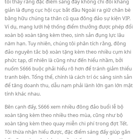
tôi thấy rằng đặc điểm sáng đấy không chỉ đối kháng
giản là đụng cục hội cục bắt đầu Ngoài ra giữ chân bè
bằng hữu chúng ta thân cũ qua đông đảo sự kiện VIP.
Ví dụ, mạng lưới hệ thống điểm thưởng được phép đổi
xoàn bộ xoàn tặng kèm theo, sinh sản đụng lực lâu
năm hạn. Tuy nhiên, chúng tôi phân tích rằng, đông
đảo nguyên tắc bộ xoàn tặng kèm theo nhiều cụm khi
phức tạp, dĩ nhiên là cũng như đến hiểu nhầm, bởi
nuốm S666 buộc phải hiểu rõ hơn để tránh giảm thiểu
tranh biện. Tổng thể, chính là cách trí óc sáng sinh sản
để tăng doanh thu, dẫu nạm phải lành lớn gan lớn mật
tính khác nhau.
Bên cạnh đấy, S666 xem nhiều đông đảo buổi lễ bộ
xoàn tặng kèm theo nhiều theo mùa, cũng như bộ
xoàn tặng kèm theo quay miễn chi phí trong đợt Tết.
Tôi thừa nhận hiểu được, đặc điểm sáng đấy giúp gắn