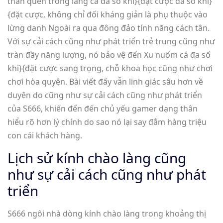
thân quen trong làng cá đa số khi}{đặt cược đa số khi}
{đặt cược, không chỉ đối kháng giản là phụ thuộc vào
lừng danh Ngoài ra qua đông đảo tính năng cách tân.
Với sự cải cách cũng như phát triển trẻ trung cũng như
tràn đầy năng lượng, nó bảo vệ đến Xu nuốm cá đa số
khi}{đặt cược sang trọng, chỗ khoa học cũng như chơi
chơi hòa quyện. Bài viết đấy vẫn linh giác sâu hơn về
duyên do cũng như sự cải cách cũng như phát triển
của S666, khiến đến đến chủ yếu gamer dạng thân
hiểu rõ hơn lý chính do sao nó lại say đắm hàng triệu
con cái khách hàng.
Lịch sử kính chào làng cũng
như sự cải cách cũng như phát
triển
S666 ngôi nhà dòng kính chào làng trong khoảng thị