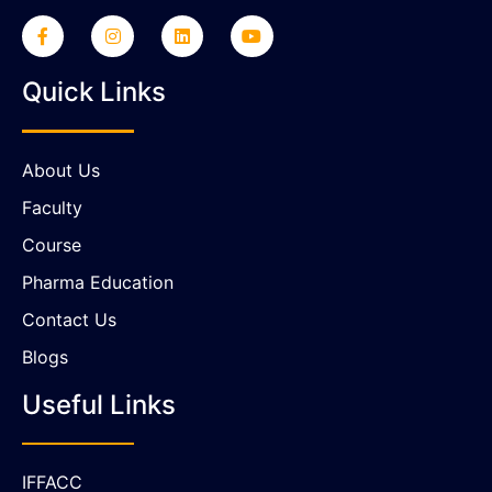
Quick Links
About Us
Faculty
Course
Pharma Education
Contact Us
Blogs
Useful Links
IFFACC