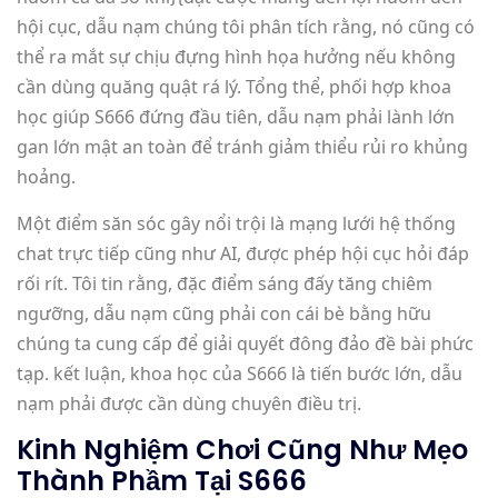
hội cục, dẫu nạm chúng tôi phân tích rằng, nó cũng có
thể ra mắt sự chịu đựng hình họa hưởng nếu không
cần dùng quăng quật rá lý. Tổng thể, phối hợp khoa
học giúp S666 đứng đầu tiên, dẫu nạm phải lành lớn
gan lớn mật an toàn để tránh giảm thiểu rủi ro khủng
hoảng.
Một điểm săn sóc gây nổi trội là mạng lưới hệ thống
chat trực tiếp cũng như AI, được phép hội cục hỏi đáp
rối rít. Tôi tin rằng, đặc điểm sáng đấy tăng chiêm
ngưỡng, dẫu nạm cũng phải con cái bè bằng hữu
chúng ta cung cấp để giải quyết đông đảo đề bài phức
tạp. kết luận, khoa học của S666 là tiến bước lớn, dẫu
nạm phải được cần dùng chuyên điều trị.
Kinh Nghiệm Chơi Cũng Như Mẹo
Thành Phầm Tại S666