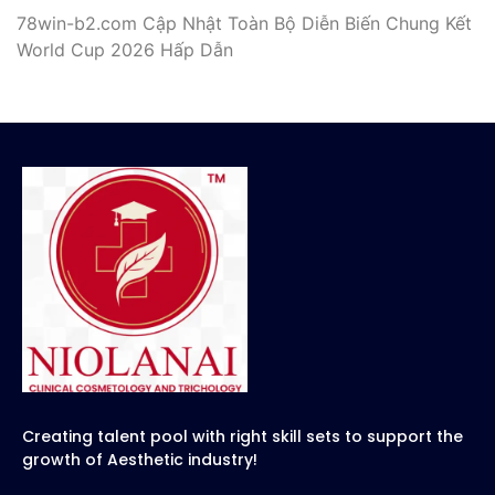
78win-b2.com Cập Nhật Toàn Bộ Diễn Biến Chung Kết
World Cup 2026 Hấp Dẫn
Creating talent pool with right skill sets to support the
growth of Aesthetic industry!