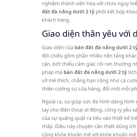
nghiệm thành viên hóa với chưa nguy hiể
đất đà nẵng dưới 2 tỷ
phối kết hợp khoa
khách hàng.
Giao diện thân yêu với 
Giao diện của
bán đất đà nẵng dưới 2 t
đối chiếu gồm phần nhiều nền tảng khác. 
cận, bớt thiểu cảm giác rối ren thường nh
pháp mà
bán đất đà nẵng dưới 2 tỷ
tích
sở mê thích, chẳng hạn cũng như cá cược
thiện cường sự cửa hàng, đổi mới mỗi ph
Ngoài ra, sự giúp sức đa hình dáng hình 
tay cho điện thoại di động, công ty yếu x
của sự quăng quật ra tiêu vào thiết kế ki
thấp. Điều này chuyên cần thiết dùng ích 
cũng khỏe khoắn mẽ với khỏe khoắn mẽ v