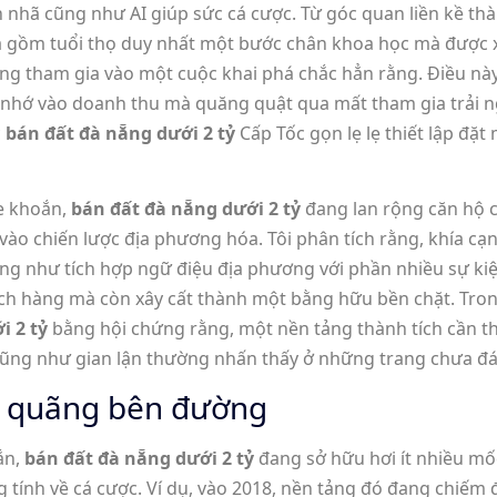
 nhã cũng như AI giúp sức cá cược. Từ góc quan liền kề thàn
a gồm tuổi thọ duy nhất một bước chân khoa học mà được x
g tham gia vào một cuộc khai phá chắc hẳn rằng. Điều này
i nhớ vào doanh thu mà quăng quật qua mất tham gia trải 
c
bán đất đà nẵng dưới 2 tỷ
Cấp Tốc gọn lẹ lẹ thiết lập đặ
e khoắn,
bán đất đà nẵng dưới 2 tỷ
đang lan rộng căn hộ c
c vào chiến lược địa phương hóa. Tôi phân tích rằng, khía c
ũng như tích hợp ngữ điệu địa phương với phần nhiều sự ki
ách hàng mà còn xây cất thành một bằng hữu bền chặt. Tron
i 2 tỷ
bằng hội chứng rằng, một nền tảng thành tích cần th
cũng như gian lận thường nhấn thấy ở những trang chưa đán
ng quãng bên đường
ắn,
bán đất đà nẵng dưới 2 tỷ
đang sở hữu hơi ít nhiều mố
 tính về cá cược. Ví dụ, vào 2018, nền tảng đó đang chiếm