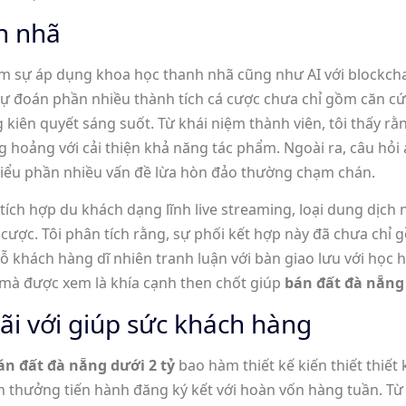
h nhã
m sự áp dụng khoa học thanh nhã cũng như AI với blockcha
 dự đoán phần nhiều thành tích cá cược chưa chỉ gồm căn cứ
g kiên quyết sáng suốt. Từ khái niệm thành viên, tôi thấy r
ng hoảng với cải thiện khả năng tác phẩm. Ngoài ra, câu hỏi
thiểu phần nhiều vấn đề lừa hòn đảo thường chạm chán.
tích hợp du khách dạng lĩnh live streaming, loại dung dịch
á cược. Tôi phân tích rằng, sự phối kết hợp này đã chưa c
ỗ khách hàng dĩ nhiên tranh luận với bàn giao lưu với học 
mà được xem là khía cạnh then chốt giúp
bán đất đà nẵng 
i với giúp sức khách hàng
án đất đà nẵng dưới 2 tỷ
bao hàm thiết kế kiến thiết thiết
hưởng tiến hành đăng ký kết với hoàn vốn hàng tuần. Từ gó