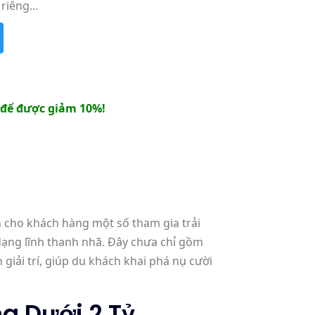
riêng...
để được giảm 10%!
ến cho khách hàng một số tham gia trải
dạng lĩnh thanh nhã. Đây chưa chỉ gồm
giải trí, giúp du khách khai phá nụ cười
ng Dưới 2 Tỷ