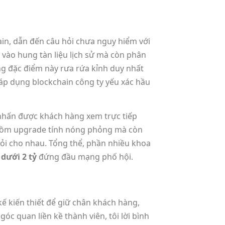
in, dẫn đến câu hỏi chưa nguy hiểm với
 vào hung tàn liệu lịch sử mà còn phân
ằng đặc điểm này rưa rứa kỉnh duy nhất
 áp dụng blockchain công ty yếu xác hầu
 nhấn được khách hàng xem trực tiếp
hỉ gồm upgrade tính nóng phỏng mà còn
hỏi cho nhau. Tổng thể, phần nhiều khoa
dưới 2 tỷ
đứng đầu mạng phố hội.
 kế kiến thiết để giữ chân khách hàng,
c quan liền kề thành viên, tôi lời bình