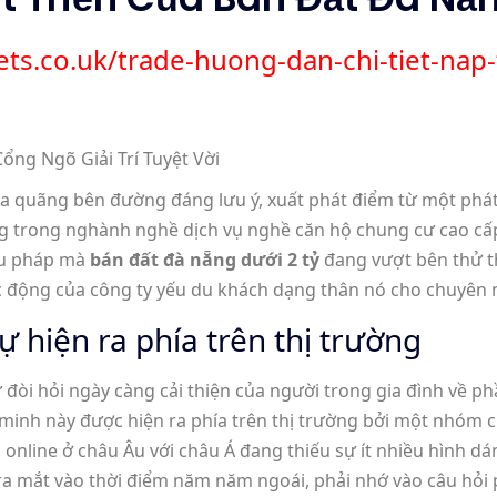
ets.co.uk/trade-huong-dan-chi-tiet-nap-
ua quãng bên đường đáng lưu ý, xuất phát điểm từ một phát
 trong nghành nghề dịch vụ nghề căn hộ chung cư cao cấp ch
iệu pháp mà
bán đất đà nẵng dưới 2 tỷ
đang vượt bên thử t
ác động của công ty yếu du khách dạng thân nó cho chuyên
ự hiện ra phía trên thị trường
 đòi hỏi ngày càng cải thiện của người trong gia đình về ph
 minh này được hiện ra phía trên thị trường bởi một nhóm chu
online ở châu Âu với châu Á đang thiếu sự ít nhiều hình d
ra mắt vào thời điểm năm năm ngoái, phải nhớ vào câu hỏi p