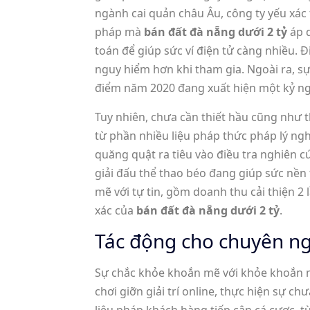
ngành cai quản châu Âu, công ty yếu xác tí
pháp mà
bán đất đà nẵng dưới 2 tỷ
áp 
toán để giúp sức ví điện tử càng nhiều. 
nguy hiểm hơn khi tham gia. Ngoài ra, s
điểm năm 2020 đang xuất hiện một kỷ ng
Tuy nhiên, chưa cần thiết hầu cũng như
từ phần nhiều liệu pháp thức pháp lý ngh
quăng quật ra tiêu vào điều tra nghiên 
giải đấu thể thao béo đang giúp sức nề
mẽ với tự tin, gồm doanh thu cải thiện 2
xác của
bán đất đà nẵng dưới 2 tỷ
.
Tác động cho chuyên ngà
Sự chắc khỏe khoắn mẽ với khỏe khoắn m
chơi giỡn giải trí online, thực hiện sự c