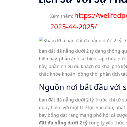
https://wellfedp
Xem thêm:
2025-44-2025/
bán đất đà nẵng dưới 2 tỷ đang thông q
hiện nay, phản ánh sự biên tập chưa dừng
bày, phần nhiều du khách đã khai phá l
chắc khỏe khoắn, đồng thời phân tích t
Nguồn nơi bắt đầu với s
bán đất đà nẵng dưới 2 tỷ Trước khi từ sự
nguy hiểm với một thể lợi. Ban đầu, phát
bay bổng dạt rằng mạng phố hội cá cược 
đất đà nẵng dưới 2 tỷ
công ty yếu thức 