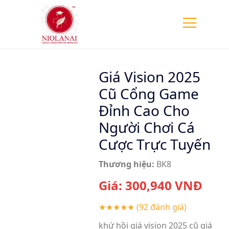
Giá Vision 2025
Cũ Cổng Game
Đỉnh Cao Cho
Người Chơi Cá
Cược Trực Tuyến
Thương hiệu:
BK8
Giá:
300,940
VNĐ
★★★★★
(92 đánh giá)
khứ hồi giá vision 2025 cũ giá