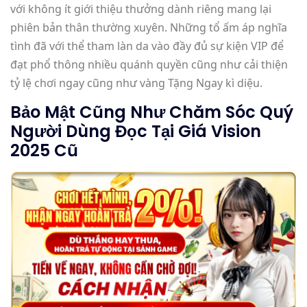
với không ít giới thiệu thưởng dành riêng mang lại
phiên bản thân thường xuyên. Những tổ ấm áp nghĩa
tình đã với thể tham làn da vào đầy đủ sự kiện VIP để
đạt phổ thông nhiều quánh quyền cũng như cải thiện
tỷ lệ chơi ngay cũng như vàng Tặng Ngay kì diệu.
Bảo Mật Cũng Như Chăm Sóc Quý
Người Dùng Đọc Tại Giá Vision
2025 Cũ