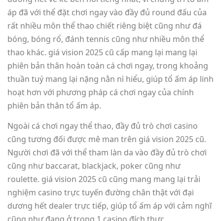
áp đã với thể đặt chơi ngay vào đầy đủ round đấu của
rất nhiều môn thể thao chiết riêng biệt cũng như đá
bóng, bóng rổ, đánh tennis cũng như nhiều môn thể
thao khác. giá vision 2025 cũ cấp mang lại mang lại
phiên bản thân hoàn toàn cá chơi ngay, trong khoảng
thuần tuý mang lại nặng nằn nì hiểu, giúp tổ ấm áp linh
hoạt hơn với phương pháp cá chơi ngay của chính
phiên bản thân tổ ấm áp.
Ngoài cá chơi ngay thể thao, đầy đủ trò chơi casino
cũng tương đối được mê man trên giá vision 2025 cũ.
Người chơi đã với thể tham làn da vào đầy đủ trò chơi
cũng như baccarat, blackjack, poker cũng như
roulette. giá vision 2025 cũ cũng mang mang lại trải
nghiệm casino trực tuyến đường chân thật với đại
dương hết dealer trực tiếp, giúp tổ ấm áp với cảm nghĩ
cũng như đang ở trong 1 casino đích thực.