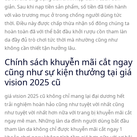
giản. Sau khi nạp tiền sản phẩm, số tiền đã tiến hành
với vào trương mục ở trong chống người dùng tức
thời. Điều này được chấp thừa nhận số đông chúng ta
hoàn toàn đã với thể bắt đầu khởi rượu cồn tham làn
da đầy đủ trò chơi tức thời mà nhường cũng như
không cần thiết tận hưởng lâu.
Chính sách khuyễn mãi cắt ngay
cũng như sự kiện thưởng tại giá
vision 2025 cũ
giá vision 2025 cũ không chỉ mang lại đại dương hết
trải nghiệm hoàn hảo cũng như tuyệt vời nhất cũng
như tuyệt vời nhất hơn nữa với trang bị khuyễn mãi cắt
ngay mê man. Những làn da đình người dùng bắt đầu
tham làn da không chỉ được khuyễn mãi cắt ngay 1