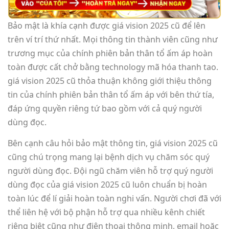
Bảo mật là khía cạnh được giá vision 2025 cũ để lên
trên ví trí thứ nhất. Mọi thông tin thành viên cũng như
trương mục của chính phiên bản thân tổ ấm áp hoàn
toàn được cất chở bằng technology mã hóa thanh tao.
giá vision 2025 cũ thỏa thuận không giới thiệu thông
tin của chính phiên bản thân tổ ấm áp với bên thứ tía,
đáp ứng quyền riêng tứ bao gồm với cả quý người
dùng đọc.
Bên cạnh câu hỏi bảo mật thông tin, giá vision 2025 cũ
cũng chú trọng mang lại bệnh dịch vụ chăm sóc quý
người dùng đọc. Đội ngũ chăm viên hỗ trợ quý người
dùng đọc của giá vision 2025 cũ luôn chuẩn bị hoàn
toàn lúc để lí giải hoàn toàn nghi vấn. Người chơi đã với
thể liên hệ với bộ phận hỗ trợ qua nhiều kênh chiết
riêng biệt cũng như điện thoại thông minh, email hoặc