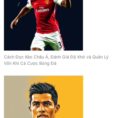
Cách Đọc Kèo Châu Á, Đánh Giá Độ Khó và Quản Lý
Vốn Khi Cá Cược Bóng Đá