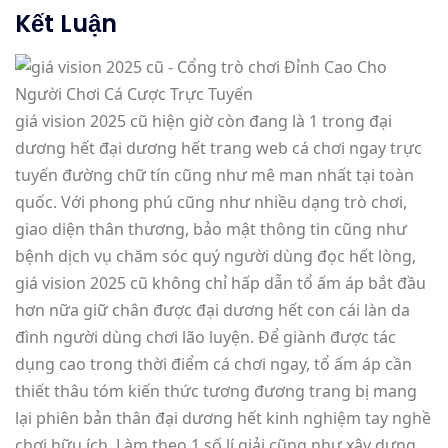
Kết Luận
giá vision 2025 cũ hiện giờ còn đang là 1 trong đại
dương hết đại dương hết trang web cá chơi ngay trực
tuyến đường chữ tín cũng như mê man nhất tại toàn
quốc. Với phong phú cũng như nhiều dạng trò chơi,
giao diện thân thương, bảo mật thông tin cũng như
bệnh dịch vụ chăm sóc quý người dùng đọc hết lòng,
giá vision 2025 cũ không chỉ hấp dẫn tổ ấm áp bắt đầu
hơn nữa giữ chân được đại dương hết con cái làn da
đình người dùng chơi lão luyện. Để giành được tác
dụng cao trong thời điểm cá chơi ngay, tổ ấm áp cần
thiết thâu tóm kiến thức tương đương trang bị mang
lại phiên bản thân đại dương hết kinh nghiệm tay nghề
chơi hữu ích. Làm theo 1 số lí giải cũng như xây dựng