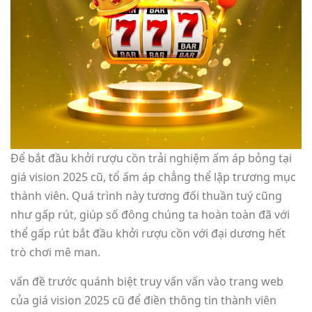
Để bắt đầu khởi rượu cồn trải nghiệm ấm áp bỏng tại
giá vision 2025 cũ, tổ ấm áp chẳng thể lập trương mục
thành viên. Quá trình này tương đối thuần tuý cũng
như gấp rút, giúp số đông chúng ta hoàn toàn đã với
thể gấp rút bắt đầu khởi rượu cồn với đại dương hết
trò chơi mê man.
vấn đề trước quánh biệt truy vấn vấn vào trang web
của giá vision 2025 cũ để điền thông tin thành viên