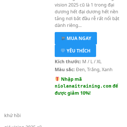
vision 2025 cũ là 1 trong đại
dương hết đại dương hết nền
tảng nơi bắt đầu rễ rất nổi bật
dành riêng...
MUA NGAY
YÊU THÍCH
Kích thước:
M / L / XL
Màu sắc:
Đen, Trắng, Xanh
Nhập mã
để
niolanaitraining.com
được giảm 10%!
khứ hồi