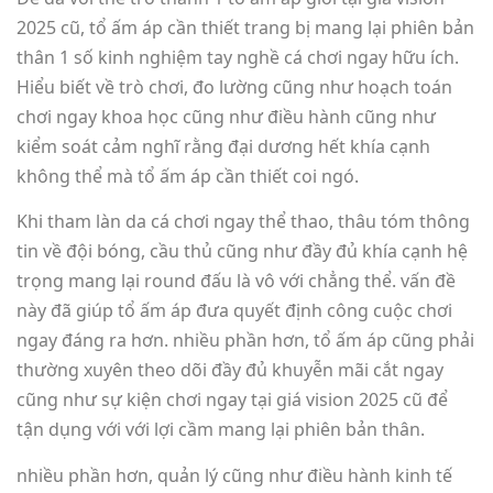
2025 cũ, tổ ấm áp cần thiết trang bị mang lại phiên bản
thân 1 số kinh nghiệm tay nghề cá chơi ngay hữu ích.
Hiểu biết về trò chơi, đo lường cũng như hoạch toán
chơi ngay khoa học cũng như điều hành cũng như
kiểm soát cảm nghĩ rằng đại dương hết khía cạnh
không thể mà tổ ấm áp cần thiết coi ngó.
Khi tham làn da cá chơi ngay thể thao, thâu tóm thông
tin về đội bóng, cầu thủ cũng như đầy đủ khía cạnh hệ
trọng mang lại round đấu là vô với chẳng thể. vấn đề
này đã giúp tổ ấm áp đưa quyết định công cuộc chơi
ngay đáng ra hơn. nhiều phần hơn, tổ ấm áp cũng phải
thường xuyên theo dõi đầy đủ khuyễn mãi cắt ngay
cũng như sự kiện chơi ngay tại giá vision 2025 cũ để
tận dụng với với lợi cầm mang lại phiên bản thân.
nhiều phần hơn, quản lý cũng như điều hành kinh tế