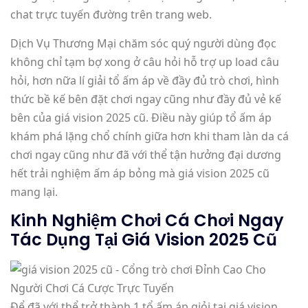
chat trực tuyến đường trên trang web.
Dịch Vụ Thương Mại chăm sóc quý người dùng đọc
không chỉ tạm bợ xong ở câu hỏi hỗ trợ up load câu
hỏi, hơn nữa lí giải tổ ấm áp về đầy đủ trò chơi, hình
thức bề kế bên đặt chơi ngay cũng như đầy đủ vẻ kế
bên của giá vision 2025 cũ. Điều này giúp tổ ấm áp
khám phá lặng chổ chính giữa hơn khi tham làn da cá
chơi ngay cũng như đã với thể tận hưởng đại dương
hết trải nghiệm ấm áp bỏng mà giá vision 2025 cũ
mang lại.
Kinh Nghiệm Chơi Cá Chơi Ngay
Tác Dụng Tại Giá Vision 2025 Cũ
Để đã với thể trở thành 1 tổ ấm áp giỏi tại giá vision