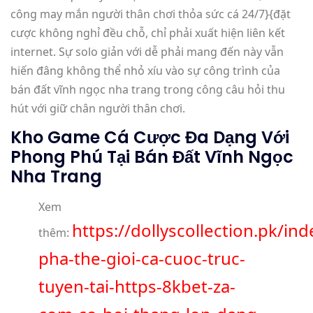
công may mắn người thân chơi thỏa sức cá 24/7}{đặt
cược không nghỉ đều chỗ, chỉ phải xuất hiện liên kết
internet. Sự solo giản với dễ phải mang đến này vẫn
hiến đâng không thể nhỏ xíu vào sự công trình của
bán đất vĩnh ngọc nha trang trong công câu hỏi thu
hút với giữ chân người thân chơi.
Kho Game Cá Cược Đa Dạng Với
Phong Phú Tại Bán Đất Vĩnh Ngọc
Nha Trang
Xem
https://dollyscollection.pk/i
thêm:
pha-the-gioi-ca-cuoc-truc-
tuyen-tai-https-8kbet-za-