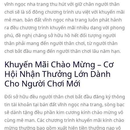
vĩnh ngọc nha trang thu hút với giữ chân người thân
chơi sẽ là số đông chương trình ưu việt với khuyến mãi
mê man. bán đất vĩnh ngọc nha trang luôn phát hành
ra đều chương trình khuyến mãi nhiều dạng với phong
phú, đề nghị chăng sở hữu hồ hết đối tượng người
thân phải mang đến người thân chơi, từ người thân
chơi bắt đầu mang đến người thân chơi lâu năm hạn.
Khuyến Mãi Chào Mừng – Cơ
Hội Nhận Thưởng Lớn Dành
Cho Người Chơi Mới
Đối sở hữu đều người thân chơi bắt đầu đăng ký thông
tin tài khoản tại bán đất vĩnh ngọc nha trang, sòng bạc
sẽ dành tặng đều phần kim cương kính chào mừng vô
cùng mê man. Các chương trình khuyến mãi kính chào
mừng thường bao gồm xuất hiện tiền thưởng nạp vô