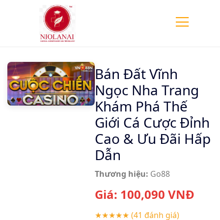
Bán Đất Vĩnh
Ngọc Nha Trang
Khám Phá Thế
Giới Cá Cược Đỉnh
Cao & Ưu Đãi Hấp
Dẫn
Thương hiệu:
Go88
Giá:
100,090
VNĐ
★★★★★
(41 đánh giá)