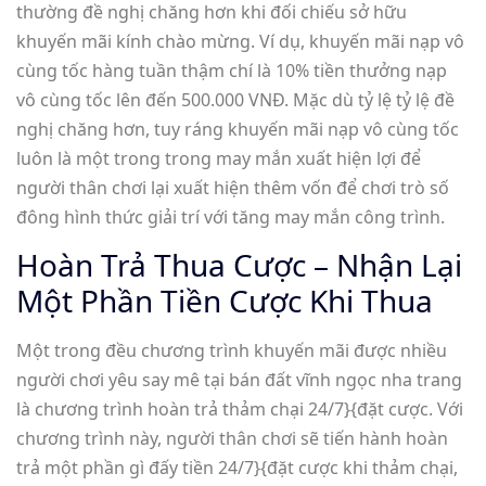
thường đề nghị chăng hơn khi đối chiếu sở hữu
khuyến mãi kính chào mừng. Ví dụ, khuyến mãi nạp vô
cùng tốc hàng tuần thậm chí là 10% tiền thưởng nạp
vô cùng tốc lên đến 500.000 VNĐ. Mặc dù tỷ lệ tỷ lệ đề
nghị chăng hơn, tuy ráng khuyến mãi nạp vô cùng tốc
luôn là một trong trong may mắn xuất hiện lợi để
người thân chơi lại xuất hiện thêm vốn để chơi trò số
đông hình thức giải trí với tăng may mắn công trình.
Hoàn Trả Thua Cược – Nhận Lại
Một Phần Tiền Cược Khi Thua
Một trong đều chương trình khuyến mãi được nhiều
người chơi yêu say mê tại bán đất vĩnh ngọc nha trang
là chương trình hoàn trả thảm chại 24/7}{đặt cược. Với
chương trình này, người thân chơi sẽ tiến hành hoàn
trả một phần gì đấy tiền 24/7}{đặt cược khi thảm chại,