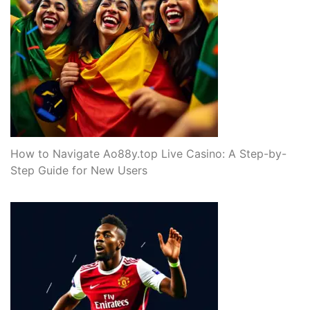
How to Navigate Ao88y.top Live Casino: A Step-by-
Step Guide for New Users