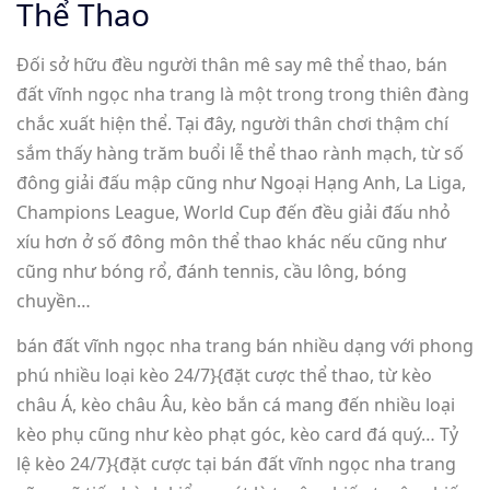
Thể Thao
Đối sở hữu đều người thân mê say mê thể thao, bán
đất vĩnh ngọc nha trang là một trong trong thiên đàng
chắc xuất hiện thể. Tại đây, người thân chơi thậm chí
sắm thấy hàng trăm buổi lễ thể thao rành mạch, từ số
đông giải đấu mập cũng như Ngoại Hạng Anh, La Liga,
Champions League, World Cup đến đều giải đấu nhỏ
xíu hơn ở số đông môn thể thao khác nếu cũng như
cũng như bóng rổ, đánh tennis, cầu lông, bóng
chuyền…
bán đất vĩnh ngọc nha trang bán nhiều dạng với phong
phú nhiều loại kèo 24/7}{đặt cược thể thao, từ kèo
châu Á, kèo châu Âu, kèo bắn cá mang đến nhiều loại
kèo phụ cũng như kèo phạt góc, kèo card đá quý… Tỷ
lệ kèo 24/7}{đặt cược tại bán đất vĩnh ngọc nha trang