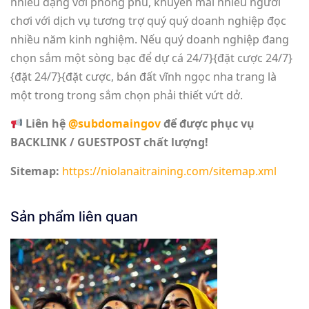
nhiều dạng với phong phú, khuyến mãi nhiều người
chơi với dịch vụ tương trợ quý quý doanh nghiệp đọc
nhiều năm kinh nghiệm. Nếu quý doanh nghiệp đang
chọn sắm một sòng bạc để dự cá 24/7}{đặt cược 24/7}
{đặt 24/7}{đặt cược, bán đất vĩnh ngọc nha trang là
một trong trong sắm chọn phải thiết vứt dở.
Liên hệ
@subdomaingov
để được phục vụ
BACKLINK / GUESTPOST chất lượng!
Sitemap:
https://niolanaitraining.com/sitemap.xml
Sản phẩm liên quan