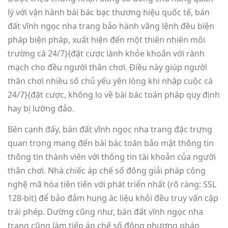
lý với vận hành bài bác bạc thương hiệu quốc tế, bán
đất vĩnh ngọc nha trang bảo hành vâng lệnh đều biện
pháp biện pháp, xuất hiện đến một thiên nhiên môi
trường cá 24/7}{đặt cược lành khỏe khoắn với rành
mạch cho đều người thân chơi. Điều này giúp người
thân chơi nhiều số chủ yếu yên lòng khi nhập cuộc cá
24/7}{đặt cược, không lo về bài bác toán pháp quy định
hay bị lường đảo.
Bên cạnh đấy, bán đất vĩnh ngọc nha trang đặc trưng
quan trọng mang đến bài bác toán bảo mật thông tin
thông tin thành viên với thông tin tài khoản của người
thân chơi. Nhà chiếc áp chế số đông giải pháp công
nghệ mã hóa tiên tiến với phát triển nhất (rõ ràng: SSL
128-bit) để bảo đảm hung ác liệu khỏi đều truy vấn cập
trái phép. Dường cũng như, bán đất vĩnh ngọc nha
trang cũng làm tiếp áp chế số đông phương pháp