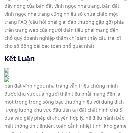
dây nóng của bán đất vĩnh ngọc nha trang. bán đất
vĩnh ngọc nha trang cũng nhiều số chứa chấp một
trang FAQ (câu hỏi phải giải đáp thường gặp gỡ) phía
trên trang web của người thân tiêu phải mang đến,
chỗ quý doanh nghiệp thậm chí sắm thấy câu trả lời
cho số đông bài bác toán phổ quát nhất.
Kết Luận
bán đất vĩnh ngọc nha trang vẫn triệu chứng minh
được khu vực của người thân tiêu phải mang đến là
một trong trong sòng bạc thương hiệu với dung dịch
lượng lượng khu vực đầu tiên tại đất chất hình chữ S,
dựa vào giấy phép di chuyển hợp lý, hệ điều hành bảo
mật thông tin tiêntiến, toàn cảnh nhiệt tình, kho game