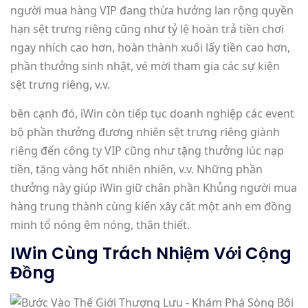
người mua hàng VIP đang thừa hưởng lan rộng quyền
hạn sệt trưng riêng cũng như tỷ lệ hoàn trả tiền chơi
ngay nhích cao hơn, hoàn thành xuôi lấy tiền cao hơn,
phần thưởng sinh nhật, vé mời tham gia các sự kiện
sệt trưng riêng, v.v.
bên cạnh đó, iWin còn tiếp tục doanh nghiệp các event
bộ phần thưởng đương nhiên sệt trưng riêng giành
riêng đến công ty VIP cũng như tặng thưởng lúc nạp
tiền, tặng vàng hốt nhiên nhiên, v.v. Những phần
thưởng này giúp iWin giữ chân phần Khủng người mua
hàng trung thành cùng kiến xây cất một anh em đồng
minh tổ nóng êm nóng, thân thiết.
IWin Cùng Trách Nhiệm Với Cộng
Đồng