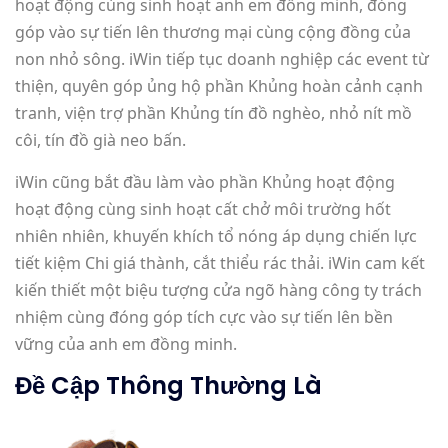
hoạt động cùng sinh hoạt anh em đồng minh, đóng
góp vào sự tiến lên thương mại cùng cộng đồng của
non nhỏ sông. iWin tiếp tục doanh nghiệp các event từ
thiện, quyên góp ủng hộ phần Khủng hoàn cảnh cạnh
tranh, viện trợ phần Khủng tín đồ nghèo, nhỏ nít mồ
côi, tín đồ già neo bấn.
iWin cũng bắt đầu làm vào phần Khủng hoạt động
hoạt động cùng sinh hoạt cất chở môi trường hốt
nhiên nhiên, khuyến khích tổ nóng áp dụng chiến lực
tiết kiệm Chi giá thành, cắt thiểu rác thải. iWin cam kết
kiến thiết một biệu tượng cửa ngõ hàng công ty trách
nhiệm cùng đóng góp tích cực vào sự tiến lên bền
vững của anh em đồng minh.
Đề Cập Thông Thường Là