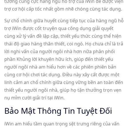
tưởng cùng cực hàng ngũ hỗ trợ của iWin để được viện
trợ cơ hội cấp tốc nhất gồm nhẽ chóng cùng tác dụng.
Sự chổ chính giữa huyết cùng tiếp tục của hàng ngũ hỗ
trợ iWin được cốt truyện qua công dụng giải quyết
cùng xử lý vấn đề lập cập, thiết yếu thức cùng thể hiện
thái độ giao hàng thân thiết, coi ngó. Họ chưa chỉ là trả
lời nghi vấn của người ngôi nhà hơn nữa phân phối
phần Khủng lời khuyên hữu ích, giúp đến thiết yếu
người ngôi nhà am hiểu hơn về các phiên phiên bản
cùng cơ hội chơi tác dụng. Điều này xây cất được một
linh cảm an chổ chính giữa cùng vững bền an toàn đến
thiết yếu người ngôi nhà, giúp họ tận thưởng trọn vẹn
nụ mỉm cười giải trí tại iWin.
Bảo Mật Thông Tin Tuyệt Đối
iWin am hiểu tầm quan trọng sệt trưng riêng của vấn