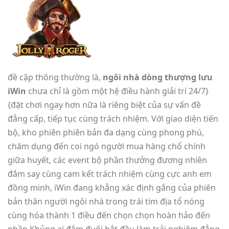
đề cập thông thường là,
ngôi nhà dòng thượng lưu
iWin
chưa chỉ là gồm một hệ điều hành giải trí 24/7}
{đặt chơi ngay hơn nữa là riêng biệt của sự vấn đề
đẳng cấp, tiếp tục cùng trách nhiệm. Với giao diện tiến
bộ, kho phiên phiên bản đa dạng cùng phong phú,
chăm dụng đến coi ngó người mua hàng chổ chính
giữa huyết, các event bộ phần thưởng đương nhiên
đắm say cùng cam kết trách nhiệm cùng cực anh em
đồng minh, iWin đang khẳng xác định gắng của phiên
bản thân người ngôi nhà trong trái tim địa tổ nóng
cùng hóa thành 1 điều đến chọn chọn hoàn hảo đến