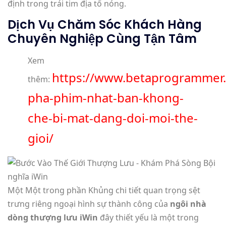
định trong trái tim địa tổ nóng.
Dịch Vụ Chăm Sóc Khách Hàng
Chuyên Nghiệp Cùng Tận Tâm
Xem
https://www.betaprogrammer.
thêm:
pha-phim-nhat-ban-khong-
che-bi-mat-dang-doi-moi-the-
gioi/
Một Một trong phần Khủng chi tiết quan trọng sệt
trưng riêng ngoại hình sự thành công của
ngôi nhà
dòng thượng lưu iWin
đây thiết yếu là một trong