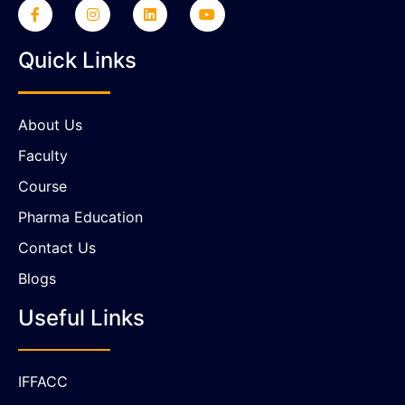
Quick Links
About Us
Faculty
Course
Pharma Education
Contact Us
Blogs
Useful Links
IFFACC