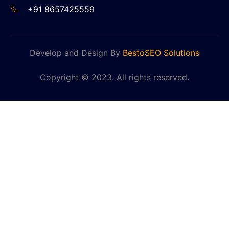
+91 8657425559
Develop and Design By
BestoSEO Solutions
Copyright © 2023. All rights reserved.