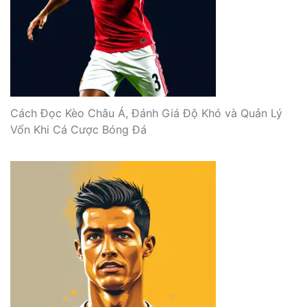
Cách Đọc Kèo Châu Á, Đánh Giá Độ Khó và Quản Lý
Vốn Khi Cá Cược Bóng Đá