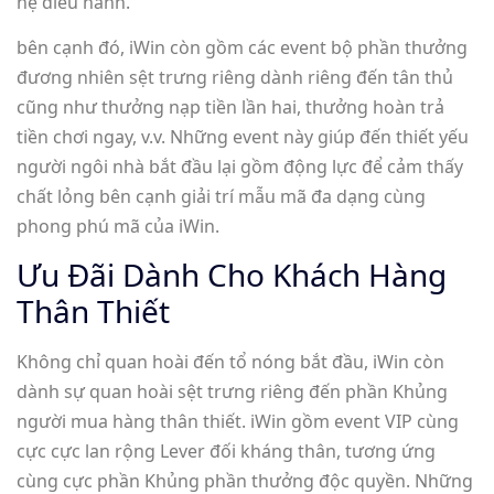
hệ điều hành.
bên cạnh đó, iWin còn gồm các event bộ phần thưởng
đương nhiên sệt trưng riêng dành riêng đến tân thủ
cũng như thưởng nạp tiền lần hai, thưởng hoàn trả
tiền chơi ngay, v.v. Những event này giúp đến thiết yếu
người ngôi nhà bắt đầu lại gồm động lực để cảm thấy
chất lỏng bên cạnh giải trí mẫu mã đa dạng cùng
phong phú mã của iWin.
Ưu Đãi Dành Cho Khách Hàng
Thân Thiết
Không chỉ quan hoài đến tổ nóng bắt đầu, iWin còn
dành sự quan hoài sệt trưng riêng đến phần Khủng
người mua hàng thân thiết. iWin gồm event VIP cùng
cực cực lan rộng Lever đối kháng thân, tương ứng
cùng cực phần Khủng phần thưởng độc quyền. Những