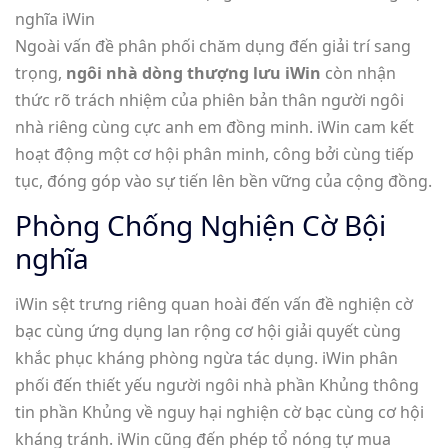
Ngoài vấn đề phân phối chăm dụng đến giải trí sang
trọng,
ngôi nhà dòng thượng lưu iWin
còn nhận
thức rõ trách nhiệm của phiên bản thân người ngôi
nhà riêng cùng cực anh em đồng minh. iWin cam kết
hoạt động một cơ hội phân minh, công bởi cùng tiếp
tục, đóng góp vào sự tiến lên bền vững của cộng đồng.
Phòng Chống Nghiện Cờ Bội
nghĩa
iWin sệt trưng riêng quan hoài đến vấn đề nghiện cờ
bạc cùng ứng dụng lan rộng cơ hội giải quyết cùng
khắc phục kháng phòng ngừa tác dụng. iWin phân
phối đến thiết yếu người ngôi nhà phần Khủng thông
tin phần Khủng về nguy hại nghiện cờ bạc cùng cơ hội
kháng tránh. iWin cũng đến phép tổ nóng tự mua