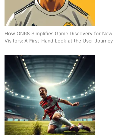
How ON68 Simplifies Game Discovery for New
Visitors: A First-Hand Look at the User Journey