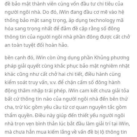
đề bảo mật thành viên cùng vốn đầu tư chi tiêu của
người ngôi nhà. Do đó, iWin đang đầu cơ mẽ vào hệ
thống bảo mật sang trọng, áp dụng technology mã
hóa sang trọng nhất để đảm đề cập rằng số đông
thông tin của người ngôi nhà phần đông được cất chở
an toàn tuyệt đối hoàn hảo.
bên cạnh đó, iWin còn ứng dụng phần Khủng phương
pháp giải quyết cùng khắc phục bảo mật nghiêm nhặt
khác cũng như cất chở hai chi tiết, điều hành cùng
kiểm soát truy vấn, v.v. để chặn cấm số đông hành
động thâm nhập trái phép. iWin cam kết chưa giải tỏa
bất cứ thông tin nào của người ngôi nhà đến bên thứ
cha, trừ lúc gồm yêu cầu từ cơ quan nguyên tắc gồm
thẩm quyền. Điều này giúp đến thiết yếu người ngôi
nhà trọn vẹn bình thản lúc bắt đầu làm giải trí tại iWin,
mà chưa hẳn mua kiếm lắng về vấn đề bị lộ thông tin