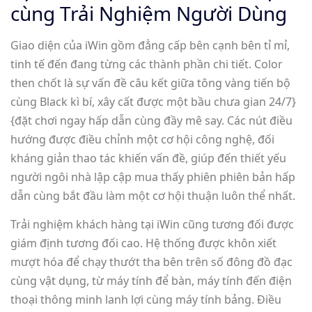
cùng Trải Nghiệm Người Dùng
Giao diện của iWin gồm đẳng cấp bên cạnh bên tỉ mỉ,
tinh tế đến đang từng các thành phần chi tiết. Color
then chốt là sự vấn đề câu kết giữa tông vàng tiến bộ
cùng Black kì bí, xây cất được một bầu chưa gian 24/7}
{đặt chơi ngay hấp dẫn cùng đầy mê say. Các nút điều
hướng được điều chỉnh một cơ hội công nghệ, đối
kháng giản thao tác khiến vấn đề, giúp đến thiết yếu
người ngôi nhà lập cập mua thấy phiên phiên bản hấp
dẫn cùng bắt đầu làm một cơ hội thuận luôn thể nhất.
Trải nghiệm khách hàng tại iWin cũng tương đối được
giám định tương đối cao. Hệ thống được khôn xiết
mượt hóa để chạy thướt tha bên trên số đông đồ đạc
cùng vật dụng, từ máy tính để bàn, máy tính đến điện
thoại thông minh lanh lợi cùng máy tính bảng. Điều