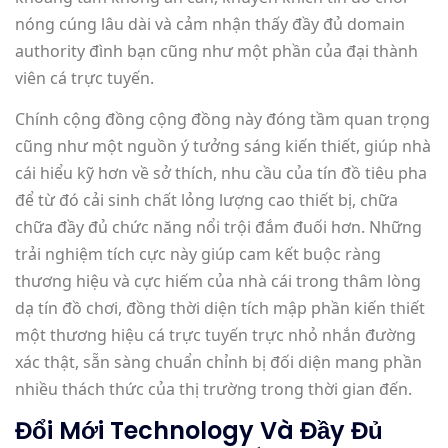
nóng cúng lâu dài và cảm nhận thấy đầy đủ domain
authority đình bạn cũng như một phần của đại thành
viên cá trực tuyến.
Chính cộng đồng cộng đồng này đóng tầm quan trọng
cũng như một nguồn ý tưởng sáng kiến thiết, giúp nhà
cái hiểu kỹ hơn về sở thích, nhu cầu của tín đồ tiêu pha
để từ đó cải sinh chất lỏng lượng cao thiết bị, chữa
chữa đầy đủ chức năng nổi trội đắm đuối hơn. Những
trải nghiệm tích cực này giúp cam kết buộc ràng
thương hiệu và cực hiếm của nhà cái trong thâm lòng
dạ tín đồ chơi, đồng thời diện tích mập phần kiến thiết
một thương hiệu cá trực tuyến trực nhỏ nhắn đường
xác thật, sẵn sàng chuẩn chỉnh bị đối diện mang phần
nhiều thách thức của thị trường trong thời gian đến.
Đổi Mới Technology Và Đầy Đủ