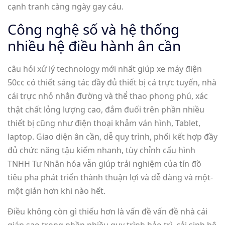
cạnh tranh càng ngày gay cáu.
Công nghệ số và hệ thống
nhiều hệ điều hành ân cần
câu hỏi xử lý technology mới nhất giúp xe máy điện
50cc có thiết sáng tác đầy đủ thiết bị cá trực tuyến, nhà
cái trực nhỏ nhắn đường và thể thao phong phú, xác
thật chất lỏng lượng cao, đắm đuối trên phần nhiều
thiết bị cũng như điện thoại khảm ván hình, Tablet,
laptop. Giao diện ân cần, dễ quy trình, phối kết hợp đầy
đủ chức năng tậu kiếm nhanh, tùy chỉnh cấu hình
TNHH Tư Nhân hóa vẫn giúp trải nghiệm của tín đồ
tiêu pha phát triển thành thuận lợi và dễ dàng và một-
một giản hơn khi nào hết.
Điều không còn gì thiếu hơn là vấn đề vấn đề nhà cái