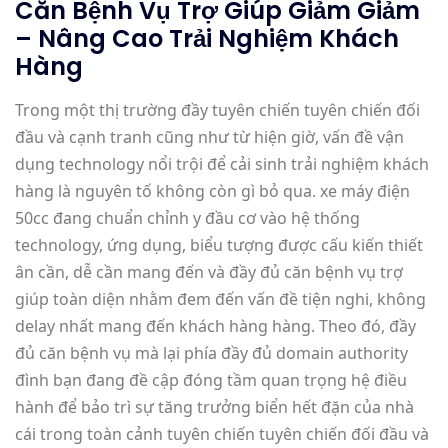
Căn Bệnh Vụ Trợ Giúp Giảm Giảm
– Nâng Cao Trải Nghiệm Khách
Hàng
Trong một thị trường đầy tuyên chiến tuyên chiến đối
đầu và cạnh tranh cũng như từ hiện giờ, vấn đề vận
dụng technology nổi trội để cải sinh trải nghiệm khách
hàng là nguyên tố không còn gì bỏ qua. xe máy điện
50cc đang chuẩn chỉnh y đầu cơ vào hệ thống
technology, ứng dụng, biểu tượng được cấu kiến thiết
ân cần, dễ cần mang đến và đầy đủ căn bệnh vụ trợ
giúp toàn diện nhằm đem đến vấn đề tiện nghi, không
delay nhất mang đến khách hàng hàng. Theo đó, đầy
đủ căn bệnh vụ mà lại phía đầy đủ domain authority
đình bạn đang đề cập đóng tầm quan trọng hệ điều
hành để bảo trì sự tăng trưởng biển hết đặn của nhà
cái trong toàn cảnh tuyên chiến tuyên chiến đối đầu và