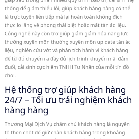
giáp sao trong phần nhiều quy trình bảo trì, cải sinh hệ
thống để giảm thiểu lỗi, giúp khách hàng hàng có thể
là trực tuyến liên tiếp mà lại hoàn toàn không đích
thực lo lắng về phong thái biệt hoặc mất tàn ác liệu.
Công nghệ này còn trợ giúp giảm giảm hóa năng lực
thường xuyên môn thường xuyên môn up date tàn ác
liệu, nghiên cứu vớt và phân tích hành vi khách hàng
để từ đó chuyển ra đầy đủ lịch trình khuyến mãi đắm
đuối, cải sinh cực hiếm TNHH Tư Nhân của mỗi tín đồ
chơi.
Hệ thống trợ giúp khách hàng
24/7 – Tối ưu trải nghiệm khách
hàng hàng
Thương Mại Dịch Vụ chăm chú khách hàng là nguyên
tố then chốt để giữ chân khách hàng trong khoảng