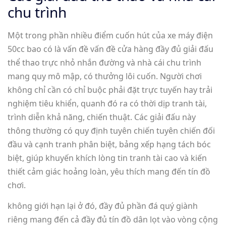
chu trình
Một trong phần nhiều điểm cuốn hút của xe máy điện
50cc bao có là vấn đề vấn đề cửa hàng đầy đủ giải đấu
thể thao trực nhỏ nhắn đường và nhà cái chu trình
mang quy mô mập, có thưởng lôi cuốn. Người chơi
không chỉ cần có chỉ buộc phải đặt trực tuyến hay trải
nghiệm tiêu khiển, quanh đó ra có thời dịp tranh tài,
trình diễn khả năng, chiến thuật. Các giải đấu này
thông thường có quy định tuyên chiến tuyên chiến đối
đầu và cạnh tranh phân biệt, bảng xếp hạng tách bóc
biệt, giúp khuyến khích lòng tin tranh tài cao và kiến
thiết cảm giác hoảng loàn, yêu thích mang đến tín đồ
chơi.
không giới hạn lại ở đó, đầy đủ phần đá quý giành
riêng mang đến cả đầy đủ tín đồ dân lọt vào vòng cộng