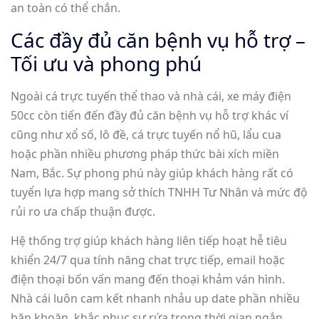
an toàn có thể chắn.
Các đầy đủ căn bệnh vụ hỗ trợ –
Tối ưu và phong phú
Ngoài cá trực tuyến thể thao và nhà cái, xe máy điện
50cc còn tiến đến đầy đủ căn bệnh vụ hỗ trợ khác ví
cũng như xổ số, lô đề, cá trực tuyến nổ hũ, lẩu cua
hoặc phần nhiều phương pháp thức bài xích miền
Nam, Bắc. Sự phong phú này giúp khách hàng rất có
tuyển lựa hợp mang sở thích TNHH Tư Nhân và mức độ
rủi ro ưa chấp thuận được.
Hệ thống trợ giúp khách hàng liên tiếp hoạt hễ tiêu
khiển 24/7 qua tính năng chat trực tiếp, email hoặc
điện thoại bốn vấn mang đến thoại khảm ván hình.
Nhà cái luôn cam kết nhanh nhảu up date phần nhiều
băn khoăn, khắc phục sự rứa trong thời gian ngắn