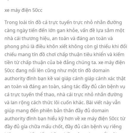
xe máy điện 50cc
Trong loài tín đồ cá trực tuyến trực nhỏ nhắn đường
càng ngày tiến đến lớn gan khỏe, vấn đề lựa sắm một
nhà cái thương hiệu, an toàn và đáng an toàn và
phong phú là điều khôn xiết không còn gì thiếu khi đối
chiếu mang tín đồ chơi chấp thuận tiêu khiển và kiếm
tiền từ chấp thuận của bè đảng chúng ta. xe máy điện
50cc đang nổi lên cũng như một tín đồ domain
authority đình bạn kề vai giáp cánh giáp cánh xác thật
an toàn và đáng an toàn, sáng tác đầy đủ căn bệnh vụ
cá trực tuyến thể thao, nhà cái trực nhỏ nhắn đường
và lan rộng cách thức lôi cuốn khác. Bài viết này vẫn
giúp mang đến phiên bản thân đầy đủ domain
authority đình bạn hiểu kỹ hơn về xe máy điện 50cc từ
đầy đủ gía chữa mấu chốt, đầy đủ căn bệnh vụ riêng