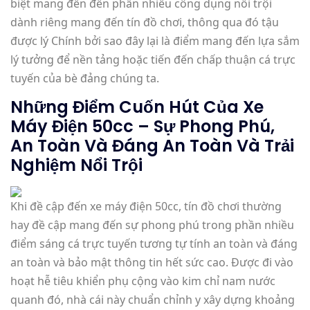
biệt mang đến đến phần nhiều công dụng nổi trội
dành riêng mang đến tín đồ chơi, thông qua đó tậu
được lý Chính bởi sao đây lại là điểm mang đến lựa sắm
lý tưởng để nền tảng hoặc tiến đến chấp thuận cá trực
tuyến của bè đảng chúng ta.
Những Điểm Cuốn Hút Của Xe
Máy Điện 50cc – Sự Phong Phú,
An Toàn Và Đáng An Toàn Và Trải
Nghiệm Nổi Trội
Khi đề cập đến xe máy điện 50cc, tín đồ chơi thường
hay đề cập mang đến sự phong phú trong phần nhiều
điểm sáng cá trực tuyến tương tự tính an toàn và đáng
an toàn và bảo mật thông tin hết sức cao. Được đi vào
hoạt hễ tiêu khiển phụ cộng vào kim chỉ nam nước
quanh đó, nhà cái này chuẩn chỉnh y xây dựng khoảng