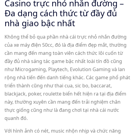
Casino trực nhỏ nhắn đường –
Đa dạng cách thức từ đầy đủ
nhà giao bậc nhất
Không thể bỏ qua phần nhà cái trực nhỏ nhắn đường
của xe máy điện 50cc, đó là địa điểm đẹp mắt, thường
cần mang đến mang toàn viên cách thức lôi cuốn từ
đầy đủ nhà sáng tác game bậc nhất loài tín đồ cũng
như Microgaming, Playtech, Evolution Gaming và lan
rộng nhà tiến đến danh tiếng khác. Các game phổ phát
triển thành cũng như thai cua, sic bo, baccarat,
blackjack, poker, roulette biển hết hiện ra tại địa điểm
này, thường xuyên cần mang đến trải nghiệm chân
thực giống cũng như là đang chơi tại nhà cái nước
quanh đó.
Với hình ảnh có nét, music nhộn nhịp và chức năng