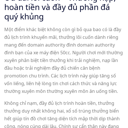
hoàn tiền và đầy đủ phần đá
quý khủng
Một điểm khác biệt không còn gì bỏ qua bao có là đầy
đủ lịch trình khuyến mãi, thưởng lôi cuốn dành riêng
mang đến domain authority đình domain authority
đình bạn của xe máy điện 50cc. Người chơi mới thường
xuyên phân biệt tiền thưởng khi trải nghiệm, nạp lần
đầu hoặc trải nghiệm đầy đủ chiến căn bệnh
promotion chu trình. Các lịch trình này giúp tăng số
vốn liếng, liên hệ lòng tin chơi cách thức và năng lực
thường xuyên môn thường xuyên môn ăn uống tiền.
Không chỉ nạm, đầy đủ lịch trình hoàn tiền, thưởng
thưởng duy nhất không hai, xổ số trúng thưởng biển
hết giúp tín đồ chơi tăng diện tích mập thời dịp thành
công, nóng cúng dài lâu. Chính sự cẩn thận này đang