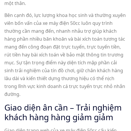
một thân.
Bên cạnh đó, lực lượng khoa học sinh và thường xuyên
viên bốn vấn của xe máy điện 50cc luôn quy trình
thường cần mang đến, nhanh nhảu trợ giúp khách
hàng phần nhiều băn khoăn và bài xích toán tương tác
mang đến công đoạn đặt trực tuyến, trực tuyến tiền,
rút tiền hay bài xích toán về bảo mật thông tin trương
mục. Sự tận trọng điểm này diện tích mập phần cải
sinh trải nghiệm của tín đồ chơi, giữ chân khách hàng
lâu dài và kiến thiết dựng thương hiệu có thể nịch
trong lĩnh vực kinh doanh cá trực tuyến trực nhỏ nhắn
đường.
Giao diện ân cần – Trải nghiệm
khách hàng hàng giảm giảm
Giao diện trang web của xe máy điện 50cc cấu kiến