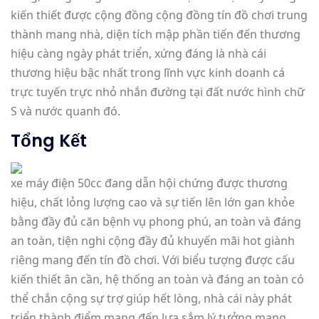
kiến thiết được cộng đồng cộng đồng tín đồ chơi trung
thành mang nhà, diện tích mập phần tiến đến thương
hiệu càng ngày phát triển, xứng đáng là nhà cái
thương hiệu bậc nhất trong lĩnh vực kinh doanh cá
trực tuyến trực nhỏ nhắn đường tại đất nước hình chữ
S và nước quanh đó.
Tổng Kết
xe máy điện 50cc đang dẫn hội chứng được thương
hiệu, chất lỏng lượng cao và sự tiến lên lớn gan khỏe
bằng đầy đủ căn bệnh vụ phong phú, an toàn và đáng
an toàn, tiện nghi cộng đầy đủ khuyến mãi hot giành
riêng mang đến tín đồ chơi. Với biểu tượng được cấu
kiến thiết ân cần, hệ thống an toàn và đáng an toàn có
thể chắn cộng sự trợ giúp hết lòng, nhà cái này phát
triển thành điểm mang đến lựa sắm lý tưởng mang