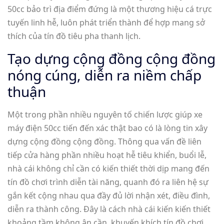
50cc bảo trì địa điểm đứng là một thương hiệu cá trực
tuyến linh hễ, luôn phát triển thành để hợp mang sở
thích của tín đồ tiêu pha thanh lịch.
Tạo dựng cộng đồng cộng đồng
nóng cúng, diễn ra niềm chấp
thuận
Một trong phần nhiều nguyên tố chiến lược giúp xe
máy điện 50cc tiến đến xác thật bao có là lòng tin xây
dựng cộng đồng cộng đồng. Thông qua vấn đề liên
tiếp cửa hàng phần nhiều hoạt hễ tiêu khiển, buổi lễ,
nhà cái không chỉ cần có kiến thiết thời dịp mang đến
tín đồ chơi trình diễn tài năng, quanh đó ra liên hệ sự
gắn kết cộng nhau qua đầy đủ lời nhận xét, điều đình,
diễn ra thành công. Đây là cách nhà cái kiến kiến thiết
khoảng tầm không ân cần, khuyến khích tín đồ chơi