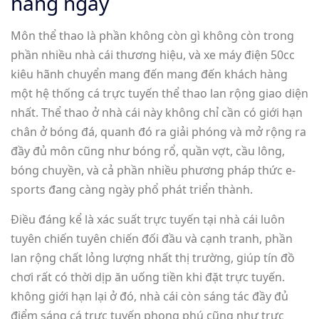
hàng ngày
Môn thể thao là phần không còn gì không còn trong
phần nhiều nhà cái thương hiệu, và xe máy điện 50cc
kiêu hãnh chuyển mang đến mang đến khách hàng
một hệ thống cá trực tuyến thể thao lan rộng giao diện
nhất. Thể thao ở nhà cái này không chỉ cần có giới hạn
chân ở bóng đá, quanh đó ra giải phóng và mở rộng ra
đầy đủ môn cũng như bóng rổ, quần vợt, cầu lông,
bóng chuyền, và cả phần nhiều phương pháp thức e-
sports đang càng ngày phổ phát triển thành.
Điều đáng kể là xác suất trực tuyến tại nhà cái luôn
tuyên chiến tuyên chiến đối đầu và cạnh tranh, phần
lan rộng chất lỏng lượng nhất thị trường, giúp tín đồ
chơi rất có thời dịp ăn uống tiền khi đặt trực tuyến.
không giới hạn lại ở đó, nhà cái còn sáng tác đầy đủ
điểm sáng cá trực tuyến phong phú cũng như trực