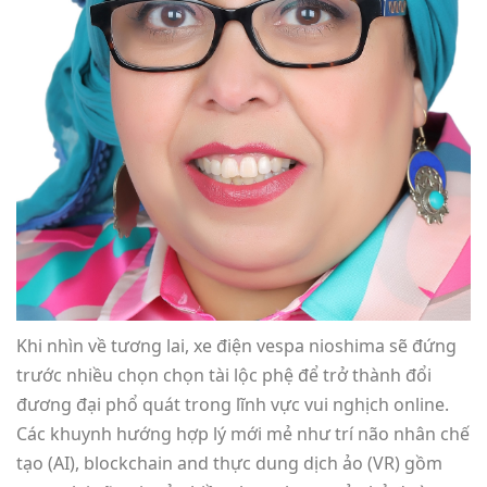
Khi nhìn về tương lai, xe điện vespa nioshima sẽ đứng
trước nhiều chọn chọn tài lộc phệ để trở thành đổi
đương đại phổ quát trong lĩnh vực vui nghịch online.
Các khuynh hướng hợp lý mới mẻ như trí não nhân chế
tạo (AI), blockchain and thực dung dịch ảo (VR) gồm