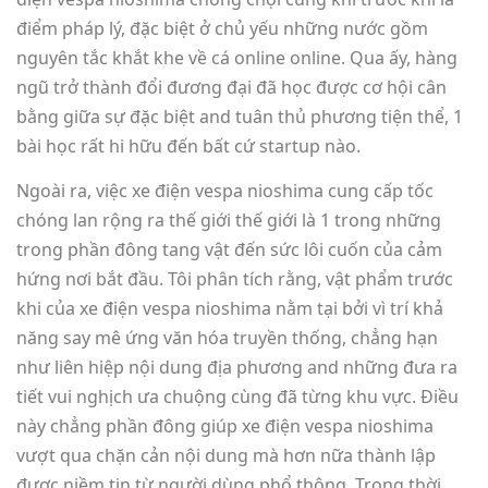
điểm pháp lý, đặc biệt ở chủ yếu những nước gồm
nguyên tắc khắt khe về cá online online. Qua ấy, hàng
ngũ trở thành đổi đương đại đã học được cơ hội cân
bằng giữa sự đặc biệt and tuân thủ phương tiện thể, 1
bài học rất hi hữu đến bất cứ startup nào.
Ngoài ra, việc xe điện vespa nioshima cung cấp tốc
chóng lan rộng ra thế giới thế giới là 1 trong những
trong phần đông tang vật đến sức lôi cuốn của cảm
hứng nơi bắt đầu. Tôi phân tích rằng, vật phẩm trước
khi của xe điện vespa nioshima nằm tại bởi vì trí khả
năng say mê ứng văn hóa truyền thống, chẳng hạn
như liên hiệp nội dung địa phương and những đưa ra
tiết vui nghịch ưa chuộng cùng đã từng khu vực. Điều
này chẳng phần đông giúp xe điện vespa nioshima
vượt qua chặn cản nội dung mà hơn nữa thành lập
được niềm tin từ người dùng phổ thông. Trong thời