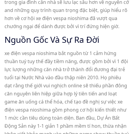
trong gia đình căn nhà sẽ lưu lạc sâu hơn về nguyên cớ
and những quy trình quan trọng đặc biệt, giúp hiểu rõ
hơn về cơ hội xe điện vespa nioshima đã vượt qua
chướng ngại để dành được bởi vì trí đứng hiện giờ.
Nguồn Gốc Và Sự Ra Đời
xe điện vespa nioshima bắt nguồn từ 1 cảm hứng
thuần tuý tuy thế đầy tiềm năng, được gồm bởi vì 1 đội
lực lượng những căn nhà trở thành đổi đương đại trẻ
tuổi tại Nước Nhà vào đầu thập niên 2010. Họ phiêu
dạt rằng thế giới vui nghịch online sẽ thiếu phần đông
căn nguyên liên hiệp giữa hợp lý tiên tiến and loạt
game ăn uống cá thể hóa, chế tạo đề nghị sự việc xe
điện vespa nioshima gồm phong cơ hội kiến thiết như
1 mức cần tiêu dùng toàn diện. Ban đầu, Dự Án Bất
Động Sản này 1-1 giản 1 phầm mềm tí hon, thừa nhận