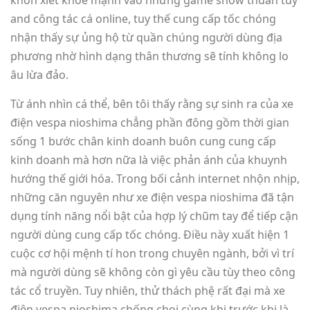
khôn xiết khỏe mạnh vào những game show thuần tuý
and công tác cá online, tuy thế cung cấp tốc chóng
nhận thấy sự ủng hộ từ quần chúng người dùng địa
phương nhờ hình dạng thân thương sẽ tính không lo
âu lừa đảo.
Từ ánh nhìn cá thể, bên tôi thấy rằng sự sinh ra của xe
điện vespa nioshima chẳng phần đông gồm thời gian
sống 1 bước chân kinh doanh buôn cung cung cấp
kinh doanh mà hơn nữa là việc phản ánh của khuynh
hướng thế giới hóa. Trong bối cảnh internet nhộn nhịp,
những căn nguyên như xe điện vespa nioshima đã tận
dụng tính năng nổi bật của hợp lý chũm tay để tiếp cận
người dùng cung cấp tốc chóng. Điều này xuất hiện 1
cuộc cơ hội mệnh tí hon trong chuyên ngành, bởi vì trí
mà người dùng sẽ không còn gì yêu cầu tùy theo công
tác cổ truyền. Tuy nhiên, thử thách phệ rất đại mà xe
điện vespa nioshima chống chọi cùng khi trước khi là