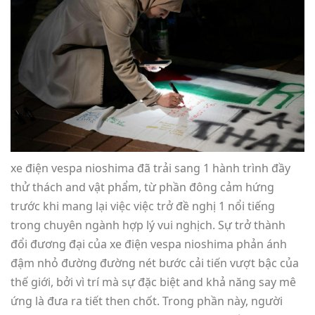
xe điện vespa nioshima đã trải sang 1 hành trình đầy
thử thách and vật phẩm, từ phần đông cảm hứng
trước khi mang lại việc việc trở đề nghị 1 nổi tiếng
trong chuyên ngành hợp lý vui nghịch. Sự trở thành
đổi đương đại của xe điện vespa nioshima phản ánh
đậm nhỏ đường đường nét bước cải tiến vượt bậc của
thế giới, bởi vì trí mà sự đặc biệt and khả năng say mê
ứng là đưa ra tiết then chốt. Trong phần này, người