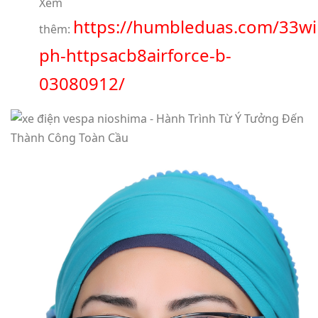
Xem
https://humbleduas.com/33w
thêm:
ph-httpsacb8airforce-b-
03080912/