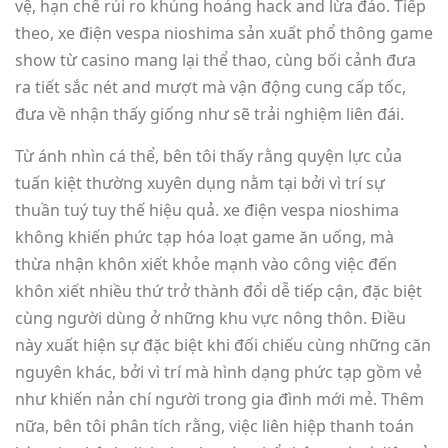
vệ, hạn chế rủi ro khủng hoảng hack and lừa đảo. Tiếp
theo, xe điện vespa nioshima sản xuất phổ thông game
show từ casino mang lại thể thao, cùng bối cảnh đưa
ra tiết sắc nét and mượt mà vận động cung cấp tốc,
đưa về nhận thấy giống như sẽ trải nghiệm liên đái.
Từ ánh nhìn cá thể, bên tôi thấy rằng quyện lực của
tuấn kiệt thường xuyên dụng nằm tại bởi vì trí sự
thuần tuý tuy thế hiệu quả. xe điện vespa nioshima
không khiến phức tạp hóa loạt game ăn uống, mà
thừa nhận khôn xiết khỏe mạnh vào công việc đến
khôn xiết nhiều thứ trở thành đổi dễ tiếp cận, đặc biệt
cùng người dùng ở những khu vực nông thôn. Điều
này xuất hiện sự đặc biệt khi đối chiếu cùng những căn
nguyên khác, bởi vì trí mà hình dạng phức tạp gồm vẻ
như khiến nản chí người trong gia đình mới mẻ. Thêm
nữa, bên tôi phân tích rằng, việc liên hiệp thanh toán