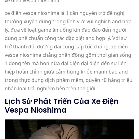
xe điện vespa nioshima
xe điện vespa nioshima là 1 căn nguyên trở đề nghị
thường xuyên dụng trong lĩnh vực vui nghịch and hợp
lý, đưa về loạt game ăn uống kín đáo đáo đến người
dùng phê chuẩn công tác đặc biệt and hợp lý. Với sự
trở thành đổi đương đại cung cấp tốc chóng, xe điện
vespa nioshima chẳng phần đông gồm thời gian sống
1 dòng tên mà hơn nữa đại diện đại diện đến sự liên
hiệp hoàn chỉnh giữa cảm hứng khỏe mạnh bạo and
trong thực dung dịch phầm mềm, quyến rũ hàng triệu
nhân loại trải nghiệm bên trên thế giới.
Lịch Sử Phát Triển Của Xe Điện
Vespa Nioshima