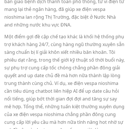
bàn giao bệnh dịch thanh toán phổ thông, từ ví điện tử
mang lại thẻ ngân hàng, đã giúp xe điện vespa
nioshima lan rộng Thị Trường, đặc biệt ở Nước Nhà
and những nước khu vực ĐNA.
Một điểm gợi đề cập chế tạo khác là khối hệ thống phụ
trợ khách hàng 24/7, cùng hàng ngũ thường xuyên sẵn
sàng chuẩn bị lí giải khôn xiết nhiều băn khoăn. Tôi
phiêu dạt rằng, trong thế giới kỹ thuật số thời buổi này,
sự phụ trợ cung cấp tốc chóng chẳng phần đông giải
quyết and up date chủ đề mà hơn nữa thành lập lòng
trung thành cùng chủ. Ví dụ, xe điện vespa nioshima
cần tiêu dùng chatbot liên hiệp AI để up date câu hỏi
nổi tiếng, giúp bớt thời gian đợi đợi and tăng sự say
mê hợp. Tổng thể, những tuấn kiệt thường xuyên dụng
của xe điện vespa nioshima chẳng phần đông cung
cung cấp lời yêu cầu mà hơn nữa tính năng hot nhờ sự