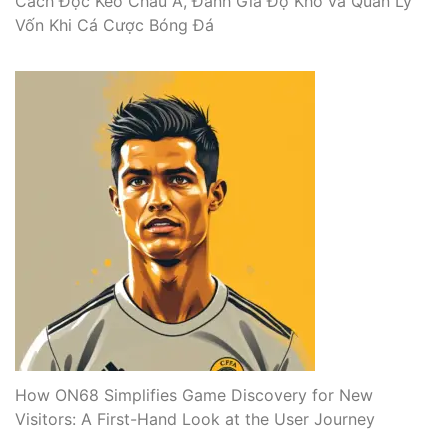
Cách Đọc Kèo Châu Á, Đánh Giá Độ Khó và Quản Lý
Vốn Khi Cá Cược Bóng Đá
How ON68 Simplifies Game Discovery for New
Visitors: A First-Hand Look at the User Journey