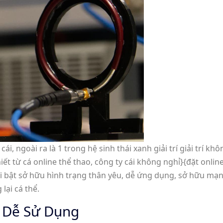
, ngoài ra là 1 trong hệ sinh thái xanh giải trí giải trí kh
iết từ cá online thể thao, công ty cái không nghỉ}{đặt onlin
i bật sở hữu hình trạng thân yêu, dễ ứng dụng, sở hữu mạng
lại cá thể.
& Dễ Sử Dụng