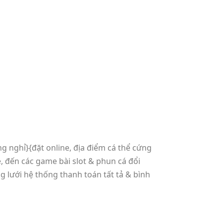
ông nghỉ}{đặt online, địa điểm cá thể cứng
e, đến các game bài slot & phun cá đổi
 lưới hệ thống thanh toán tất tả & bình