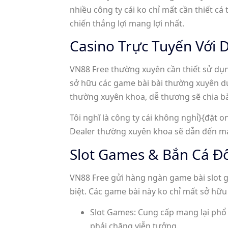
nhiều công ty cái ko chỉ mất cần thiết cá
chiến thắng lợi mang lợi nhất.
Casino Trực Tuyến Với 
VN88 Free thường xuyên cần thiết sử dụng
sở hữu các game bài bài thường xuyên dụ
thường xuyên khoa, dễ thương sẽ chia bài 
Tôi nghĩ là công ty cái không nghỉ}{đặt 
Dealer thường xuyên khoa sẽ dẫn đến man
Slot Games & Bắn Cá Đ
VN88 Free gửi hàng ngàn game bài slot 
biệt. Các game bài này ko chỉ mất sở hữu t
Slot Games: Cung cấp mang lại phổ 
phải chăng viễn tưởng.