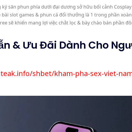
ý săn phun phía dưới đại dương sở hữu bối cảnh Cosplay s
 bài slot games & phun cá đổi thưởng là 1 trong phần xoà
 Free sẽ khiến mang lợi việc chắt lọc & bày chào bán phần 
ẫn & Ưu Đãi Dành Cho Ngư
steak.info/shbet/kham-pha-sex-viet-na