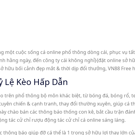
g một cuộc sống cá online phổ thông dòng cái, phục vụ tất 
h hằng ngày, đến công ty cái không nghỉ}{đặt online sở hữ
sở hữu bối cảnh đẹp mắt & thời dịp đổi thưởng, VN88 Free 
ỷ Lệ Kèo Hấp Dẫn
o trên phổ thông bộ môn khác biệt, từ bóng đá, bóng rổ, t
tuyên chiến & cạnh tranh, thay đổi thường xuyên, giúp cá t
bày chào bán các thông báo thống con kê, bắt cầu trận đán
g tác cử chỉ rượu động tác cử chỉ cá online sáng láng.
 thông báo giúp đỡ cá thể là 1 trong sở hữu lợi thay lớn củ