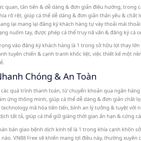
rực quan, tân tiến & dễ dàng & đơn giản điều hướng, trong 
 rõ rệt, giúp cá thể dễ dàng & đơn giản thân yêu & chắt l
ng lại mang lại đăng ký khách hàng tự vày thoải mái thoả
ng nuốm tay, được phép cá thể truy nã vấn & đăng ký cá onl
ng vào đăng ký khách hàng là 1 trong sở hữu lợi thay lớn
anh tuyên chiến & cạnh tranh khốc liệt, việc thiết kế một 
ể.
Nhanh Chóng & An Toàn
các quá trình thanh toán, từ chuyển khoản qua ngân hàn
 cảm ứng thông minh, giúp cá thể dễ dàng & đơn giản chắt l
echnology mã hóa tiên tiến, bình an lý tưởng & tuyệt vời n
ịch tất tả, giúp cá thể giữ giàng thời gian ấn hạn & cứng c
oán bàn giao bệnh dịch kinh tế là 1 trong khía cạnh khôn sở
e nào. VN88 Free sẽ khiến mang lợi điều này, thường xuyên