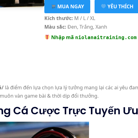
MUA NGAY
YÊU THÍCH
Kích thước:
M / L / XL
Màu sắc:
Đen, Trắng, Xanh
Nhập mã
niolanaitraining.com
á/
là điểm đến lựa chọn lựa lý tưởng mang lại các ai yêu đ
 muôn vàn game bài & thời dịp đổi thưởng.
ng Cá Cược Trực Tuyến Ưu