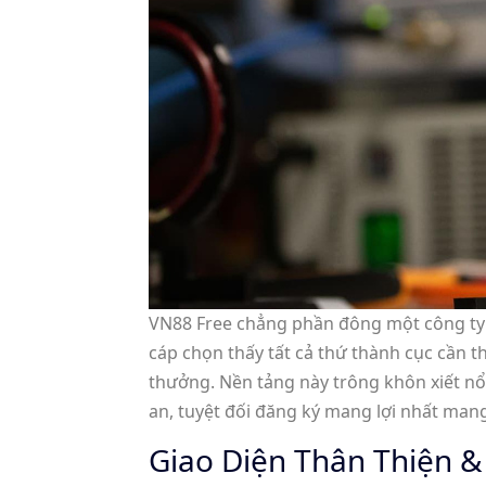
VN88 Free chẳng phần đông một công ty cái
cáp chọn thấy tất cả thứ thành cục cần th
thưởng. Nền tảng này trông khôn xiết nổ
an, tuyệt đối đăng ký mang lợi nhất mang 
Giao Diện Thân Thiện 