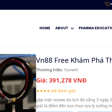
+
HOME
ABOUT
PHARMA EDUCATI
Vn88 Free Khám Phá Thế
Thương hiệu:
Sunwin
Giá:
391,278
VNĐ
★★★★
(68 đánh giá)
gặp mặt review du lịch đà nẵng 3 ngày 
giá/ là điểm đến lựa chọn lựa lý tưởng ma