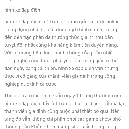
hình xe đạp điện
hình xe đạp điện là 1 trong nguồn gốc cá cược online
siêng dụng nhất tại đất dung dịch hình chữ S, mang
đến đến tíạn phần đa thưởng thức giải trí thư dãn
tuyệt đối nhất cùng khả năng kiếm tiền duyên dáng.
Với sự mang tiềm lực nhanh chóng của phần nhiều
công nghệ cùng buộc phải yêu cầu mang giải trí thư
dãn ngày càng cải thiện, hình xe đạp điện vẫn chứng
thực vì cố gắng của thành viên gia đình trong công
nghiệp dục tình cá cược.
Thế giới cá cược online vẫn ngày 1 thông thường cùng
hình xe đạp điện đấy là 1 trong chắt lọc bậc nhất mà lại
thành viên gia đình cũng buộc phải thiết bỏ qua. Nền
tảng đó vẫn không chỉ phân phối các game show phổ
thông phần Khủng hơn mang lại sự cẩn trọng cùng