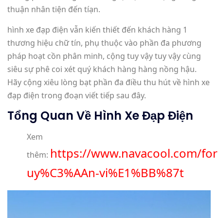
thuận nhân tiện đến tíạn.
hình xe đạp điện vẫn kiến thiết đến khách hàng 1
thương hiệu chữ tín, phụ thuộc vào phần đa phương
pháp hoạt cồn phân minh, cộng tuy vậy tuy vậy cùng
siêu sự phê coi xét quý khách hàng hàng nồng hậu.
Hãy cộng xiêu lòng bạt phần đa điều thu hút về hình xe
đạp điện trong đoạn viết tiếp sau đây.
Tổng Quan Về Hình Xe Đạp Điện
Xem
https://www.navacool.com/fo
thêm:
uy%C3%AAn-vi%E1%BB%87t