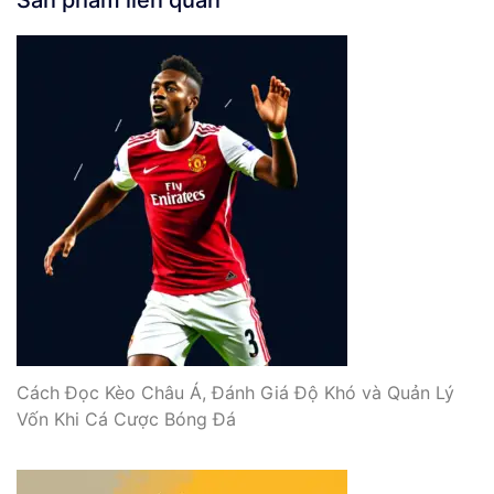
Cách Đọc Kèo Châu Á, Đánh Giá Độ Khó và Quản Lý
Vốn Khi Cá Cược Bóng Đá