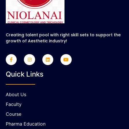
Creating talent pool with right skill sets to support the
growth of Aesthetic industry!
Quick Links
About Us
Faculty
Course
Pharma Education