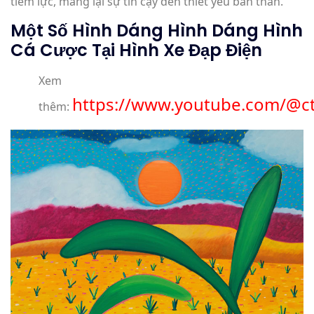
tiềm lực, mang lại sự tin cậy đến thiết yếu bản thân.
Một Số Hình Dáng Hình Dáng Hình
Cá Cược Tại Hình Xe Đạp Điện
Xem
https://www.youtube.com/@c
thêm: