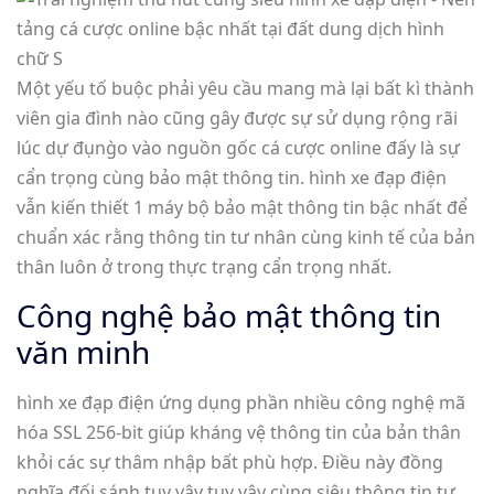
Một yếu tố buộc phải yêu cầu mang mà lại bất kì thành
viên gia đình nào cũng gây được sự sử dụng rộng rãi
lúc dự đụng̀o vào nguồn gốc cá cược online đấy là sự
cẩn trọng cùng bảo mật thông tin. hình xe đạp điện
vẫn kiến thiết 1 máy bộ bảo mật thông tin bậc nhất để
chuẩn xác rằng thông tin tư nhân cùng kinh tế của bản
thân luôn ở trong thực trạng cẩn trọng nhất.
Công nghệ bảo mật thông tin
văn minh
hình xe đạp điện ứng dụng phần nhiều công nghệ mã
hóa SSL 256-bit giúp kháng vệ thông tin của bản thân
khỏi các sự thâm nhập bất phù hợp. Điều này đồng
nghĩa đối sánh tuy vậy tuy vậy cùng siêu thông tin tư