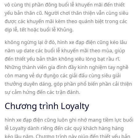
vô cùng thị phần đông buổi lễ khuyến mãi đến thiết
yếu bản thân cũ. Người chơi thân thiện vẫn cùng siêu
được các khuyến mãi kèm theo quánh biệt trong các
dịp lễ, tết hoặc buổi lễ Khủng.
không ngừng lại ở đó, hình xe đạp điện cũng kéo lâu
năm up date các buổi lễ khuyến mãi theo mùa, giúp
đến thiết yếu bản thân không xiêu lòng bạt rầu rĩ.
Những thành viên gia đình đầy kinh nghiệm tay nghề
còn mang vẻ dự đụng̀o các giải đấu cùng siêu giải
thưởng duyên dáng, góp phần phổ biến phần cải thiện
sự cảm hứng đến các trận đánh.
Chương trình Loyalty
hình xe đạp điện cũng luôn ghi nhớ mang tiềm lực buổi
lễ Loyalty dành riêng đến các quý khách hàng hàng
kéo lâu năm. Chương trình này giúp đến thiết yếu bản