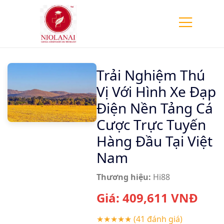
Trải Nghiệm Thú
Vị Với Hình Xe Đạp
Điện Nền Tảng Cá
Cược Trực Tuyến
Hàng Đầu Tại Việt
Nam
Thương hiệu:
Hi88
Giá:
409,611
VNĐ
★★★★★
(41 đánh giá)