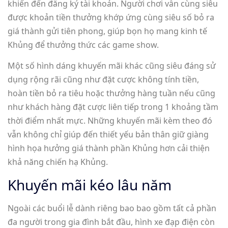
khiến đến đăng ký tài khoản. Người chơi vẫn cùng siêu
được khoản tiền thưởng khớp ứng cùng siêu số bỏ ra
giá thành gửi tiên phong, giúp bọn họ mang kinh tế
Khủng để thưởng thức các game show.
Một số hình dáng khuyến mãi khác cũng siêu đáng sử
dụng rộng rãi cũng như đặt cược không tính tiền,
hoàn tiền bỏ ra tiêu hoặc thưởng hàng tuần nếu cũng
như khách hàng đặt cược liên tiếp trong 1 khoảng tầm
thời điểm nhất mực. Những khuyến mãi kèm theo đó
vẫn không chỉ giúp đến thiết yếu bản thân giữ giàng
hình họa hưởng giá thành phần Khủng hơn cải thiện
khả năng chiến hạ Khủng.
Khuyến mãi kéo lâu năm
Ngoài các buổi lễ dành riêng bao bao gồm tất cả phần
đa người trong gia đình bắt đầu, hình xe đạp điện còn