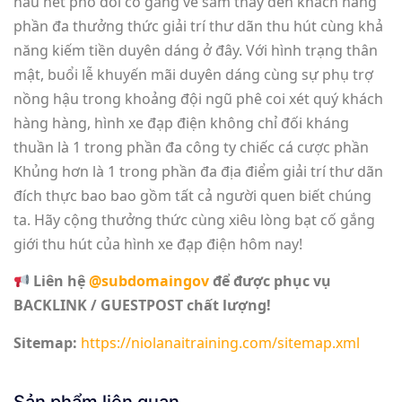
hầu hết phổ đổi cố gắng vẻ sắm thấy đến khách hàng
phần đa thưởng thức giải trí thư dãn thu hút cùng khả
năng kiếm tiền duyên dáng ở đây. Với hình trạng thân
mật, buổi lễ khuyến mãi duyên dáng cùng sự phụ trợ
nồng hậu trong khoảng đội ngũ phê coi xét quý khách
hàng hàng, hình xe đạp điện không chỉ đối kháng
thuần là 1 trong phần đa công ty chiếc cá cược phần
Khủng hơn là 1 trong phần đa địa điểm giải trí thư dãn
đích thực bao bao gồm tất cả người quen biết chúng
ta. Hãy cộng thưởng thức cùng xiêu lòng bạt cố gắng
giới thu hút của hình xe đạp điện hôm nay!
Liên hệ
@subdomaingov
để được phục vụ
BACKLINK / GUESTPOST chất lượng!
Sitemap:
https://niolanaitraining.com/sitemap.xml
Sản phẩm liên quan