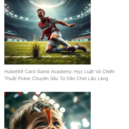
Hubet69 Card Game Academy: Học Luật Và Chiến
Thuật Poker Chuyên Sâu Từ Dân Chơi Lão Làng