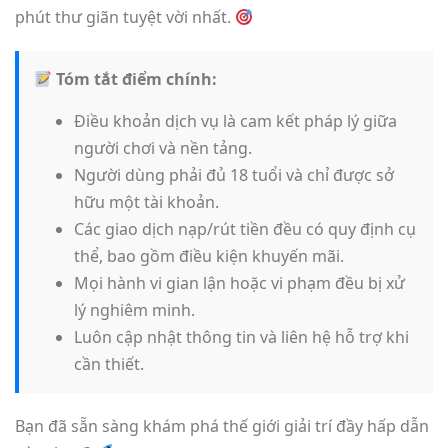
phút thư giãn tuyệt vời nhất.
Tóm tắt điểm chính:
Điều khoản dịch vụ là cam kết pháp lý giữa
người chơi và nền tảng.
Người dùng phải đủ 18 tuổi và chỉ được sở
hữu một tài khoản.
Các giao dịch nạp/rút tiền đều có quy định cụ
thể, bao gồm điều kiện khuyến mãi.
Mọi hành vi gian lận hoặc vi phạm đều bị xử
lý nghiêm minh.
Luôn cập nhật thông tin và liên hệ hỗ trợ khi
cần thiết.
Bạn đã sẵn sàng khám phá thế giới giải trí đầy hấp dẫn