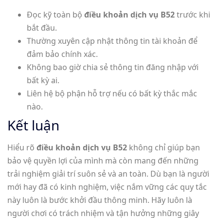
Đọc kỹ toàn bộ
điều khoản dịch vụ B52
trước khi
bắt đầu.
Thường xuyên cập nhật thông tin tài khoản để
đảm bảo chính xác.
Không bao giờ chia sẻ thông tin đăng nhập với
bất kỳ ai.
Liên hệ bộ phận hỗ trợ nếu có bất kỳ thắc mắc
nào.
Kết luận
Hiểu rõ
điều khoản dịch vụ B52
không chỉ giúp bạn
bảo vệ quyền lợi của mình mà còn mang đến những
trải nghiệm giải trí suôn sẻ và an toàn. Dù bạn là người
mới hay đã có kinh nghiệm, việc nắm vững các quy tắc
này luôn là bước khởi đầu thông minh. Hãy luôn là
người chơi có trách nhiệm và tận hưởng những giây