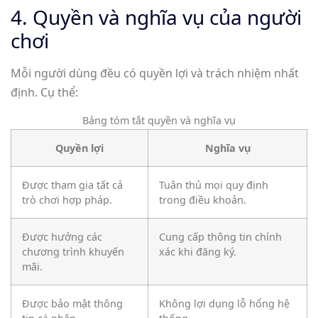
4. Quyền và nghĩa vụ của người
chơi
Mỗi người dùng đều có quyền lợi và trách nhiệm nhất
định. Cụ thể:
Bảng tóm tắt quyền và nghĩa vụ
Quyền lợi
Nghĩa vụ
Được tham gia tất cả
Tuân thủ mọi quy định
trò chơi hợp pháp.
trong điều khoản.
Được hưởng các
Cung cấp thông tin chính
chương trình khuyến
xác khi đăng ký.
mãi.
Được bảo mật thông
Không lợi dụng lỗ hổng hệ