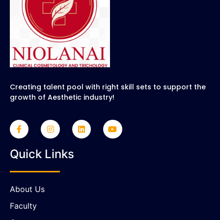
Creating talent pool with right skill sets to support the
growth of Aesthetic industry!
Quick Links
About Us
Faculty