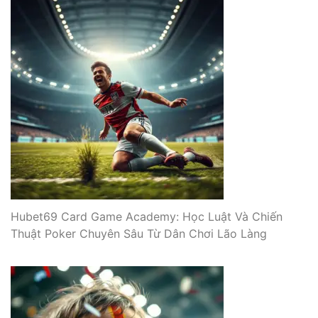
Hubet69 Card Game Academy: Học Luật Và Chiến
Thuật Poker Chuyên Sâu Từ Dân Chơi Lão Làng