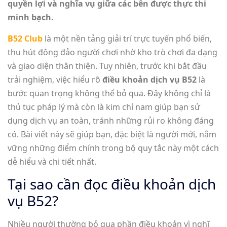
quyền lợi và nghĩa vụ giữa các bên được thực thi
minh bạch.
B52 Club
là một nền tảng giải trí trực tuyến phổ biến,
thu hút đông đảo người chơi nhờ kho trò chơi đa dạng
và giao diện thân thiện. Tuy nhiên, trước khi bắt đầu
trải nghiệm, việc hiểu rõ
điều khoản dịch vụ B52
là
bước quan trọng không thể bỏ qua. Đây không chỉ là
thủ tục pháp lý mà còn là kim chỉ nam giúp bạn sử
dụng dịch vụ an toàn, tránh những rủi ro không đáng
có. Bài viết này sẽ giúp bạn, đặc biệt là người mới, nắm
vững những điểm chính trong bộ quy tắc này một cách
dễ hiểu và chi tiết nhất.
Tại sao cần đọc điều khoản dịch
vụ B52?
Nhiều người thường bỏ qua phần điều khoản vì nghĩ