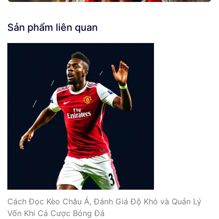
Sản phẩm liên quan
Cách Đọc Kèo Châu Á, Đánh Giá Độ Khó và Quản Lý
Vốn Khi Cá Cược Bóng Đá