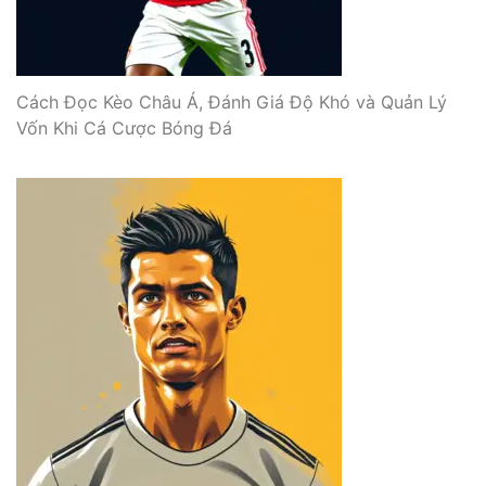
Cách Đọc Kèo Châu Á, Đánh Giá Độ Khó và Quản Lý
Vốn Khi Cá Cược Bóng Đá