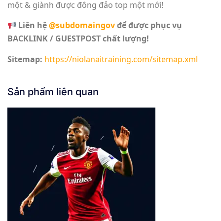
một & giành được đông đảo top một mới!
Liên hệ
@subdomaingov
để được phục vụ
BACKLINK / GUESTPOST chất lượng!
Sitemap:
https://niolanaitraining.com/sitemap.xml
Sản phẩm liên quan