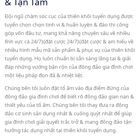
& Tận Tâm
Đội ngũ chăm sóc cục của thiên khôi tuyển dụng được
tuyển chọn chọn tinh vi & huấn luyện & đào thi công
góp vốn đầu tư, mang khả năng chuyên sâu về nhiều
lĩnh vực cá 24/7}{đặt cược 24/7}{đặt cược & am hiểu về
nhiều hình mẫu mã sản phẩm & phục vụ của thiên khôi
tuyển dụng. Họ luôn chuẩn bị sẵn sàng lắng tai & giải
đáp những vướng bận rộn của đông đảo gia đình chơi
một liệu pháp đon đả & nhiệt liệt.
Chúng bên tôi luôn đặt tổ ấm vào địa điểm đứng của
đông đảo gia đình chơi để biết rõ đông đảo gian nan &
thiết yếu của tổ ấm. Chúng bên tôi thay đưa ra đông
đảo cơ sinh sản dụng nhất & cuống quýt nhất để giúp
gia đình chơi giải quyết trắc trở & mang đông đảo tận
hưởng tác dụng nhất tại thiên khôi tuyển dụng.