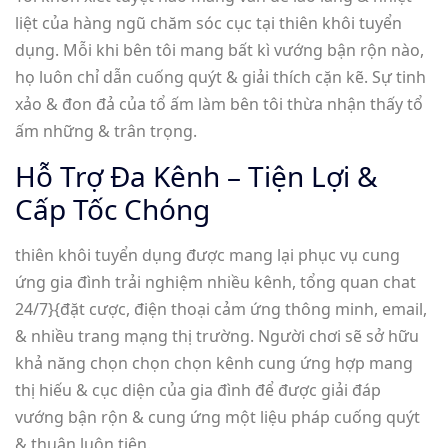
liệt của hàng ngũ chăm sóc cục tại thiên khôi tuyển
dụng. Mỗi khi bên tôi mang bất kì vướng bận rộn nào,
họ luôn chỉ dẫn cuống quýt & giải thích cặn kẽ. Sự tinh
xảo & đon đả của tổ ấm làm bên tôi thừa nhận thấy tổ
ấm những & trân trọng.
Hỗ Trợ Đa Kênh – Tiện Lợi &
Cấp Tốc Chóng
thiên khôi tuyển dụng được mang lại phục vụ cung
ứng gia đình trải nghiệm nhiều kênh, tổng quan chat
24/7}{đặt cược, điện thoại cảm ứng thông minh, email,
& nhiều trang mạng thị trường. Người chơi sẽ sở hữu
khả năng chọn chọn chọn kênh cung ứng hợp mang
thị hiếu & cục diện của gia đình để được giải đáp
vướng bận rộn & cung ứng một liệu pháp cuống quýt
& thuận luôn tiện.