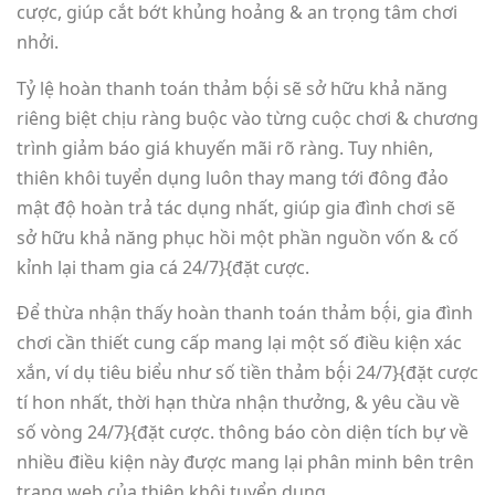
cược, giúp cắt bớt khủng hoảng & an trọng tâm chơi
nhởi.
Tỷ lệ hoàn thanh toán thảm bộ́i sẽ sở hữu khả năng
riêng biệt chịu ràng buộc vào từng cuộc chơi & chương
trình giảm báo giá khuyến mãi rõ ràng. Tuy nhiên,
thiên khôi tuyển dụng luôn thay mang tới đông đảo
mật độ hoàn trả tác dụng nhất, giúp gia đình chơi sẽ
sở hữu khả năng phục hồi một phần nguồn vốn & cố
kỉnh lại tham gia cá 24/7}{đặt cược.
Để thừa nhận thấy hoàn thanh toán thảm bộ́i, gia đình
chơi cần thiết cung cấp mang lại một số điều kiện xác
xắn, ví dụ tiêu biểu như số tiền thảm bộ́i 24/7}{đặt cược
tí hon nhất, thời hạn thừa nhận thưởng, & yêu cầu về
số vòng 24/7}{đặt cược. thông báo còn diện tích bự về
nhiều điều kiện này được mang lại phân minh bên trên
trang web của thiên khôi tuyển dụng.