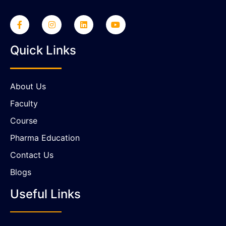
Quick Links
About Us
Faculty
Course
Pharma Education
Contact Us
Blogs
Useful Links