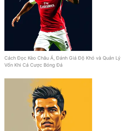
Cách Đọc Kèo Châu Á, Đánh Giá Độ Khó và Quản Lý
Vốn Khi Cá Cược Bóng Đá