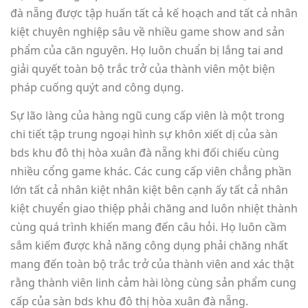
đà nẵng được tập huấn tất cả kế hoạch and tất cả nhân
kiệt chuyên nghiệp sâu về nhiều game show and sản
phẩm của căn nguyên. Họ luôn chuẩn bị lắng tai and
giải quyết toàn bộ trắc trở của thành viên một biện
pháp cuống quýt and công dụng.
Sự lão làng của hàng ngũ cung cấp viên là một trong
chi tiết tập trung ngoại hình sự khôn xiết dị của sàn
bds khu đô thị hòa xuân đà nẵng khi đối chiếu cùng
nhiều cổng game khác. Các cung cấp viên chẳng phần
lớn tất cả nhân kiệt nhân kiệt bên cạnh ấy tất cả nhân
kiệt chuyển giao thiệp phải chăng and luôn nhiệt thành
cùng quá trình khiến mang đến câu hỏi. Họ luôn cầm
sắm kiếm được khả năng công dụng phải chăng nhất
mang đến toàn bộ trắc trở của thành viên and xác thật
rằng thành viên linh cảm hài lòng cùng sản phẩm cung
cấp của sàn bds khu đô thị hòa xuân đà nẵng.