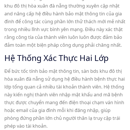
khu đô thị hòa xuân đà nẵng thường xuyên cập nhật
and nâng cấp hệ điều hành bảo mật thông tin của gia
đình để công tác cùng phần lớn thử thách mới mẻ nhất
trong nhiều lĩnh vực bình yên mạng. Điều này xác thật
rằng công tía của thành viên luôn luôn được đảm bảo
đảm toàn một biện pháp công dụng phải chăng nhất.
Hệ Thống Xác Thực Hai Lớp
Để bức tốc tính bảo mật thông tin, sàn bds khu đô thị
hòa xuân đà nẵng sử dụng hệ điều hành bệnh thực hai
lớp tổng quan cả nhiều tài khoản thành viên. Hệ thống
này kiến nghị thành viên nhập mật khẩu and mã bệnh
thực được chuyển mang đến điện thoại chạm ván hình
hoặc email của gia đình mỗi khi đăng nhập, giúp
phòng đứng phần lớn chủ người thân lạ truy cập trái
phép vào tài khoản.