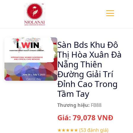
Sàn Bds Khu Đô
Thị Hòa Xuân Đà
Nẵng Thiên
Đường Giải Trí
Đỉnh Cao Trong
Tầm Tay
Thương hiệu:
FB88
Giá:
79,078
VNĐ
★★★★★
(53 đánh giá)