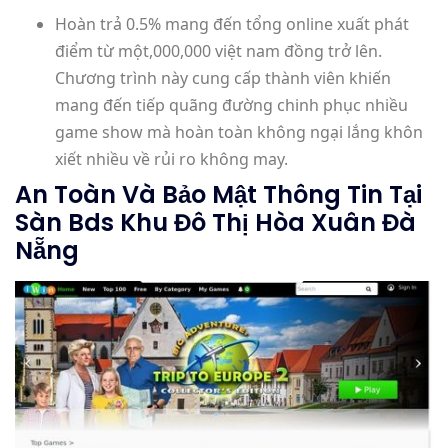
Hoàn trả 0.5% mang đến tổng online xuất phát
điểm từ một,000,000 việt nam đồng trở lên.
Chương trình này cung cấp thành viên khiến
mang đến tiếp quãng đường chinh phục nhiều
game show mà hoàn toàn không ngại lắng khôn
xiết nhiều về rủi ro không may.
An Toàn Và Bảo Mật Thông Tin Tại
Sàn Bds Khu Đô Thị Hòa Xuân Đà
Nẵng