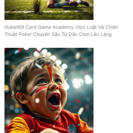
Hubet69 Card Game Academy: Học Luật Và Chiến
Thuật Poker Chuyên Sâu Từ Dân Chơi Lão Làng