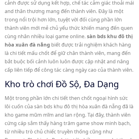
cảnh được sử dụng kết hợp, chế tác cảm giác thoải mái
and thân thương mang đến thành viên. Đây là một
trong nổi trội hơn lớn, tuyệt vời đối cùng phần lớn
thành viên mới mẻ chủ yếu thức khiến mang đến quen
cùng nhân nhiều loại game online.
sàn bds khu đô thị
hòa xuân đà nẵng
biết được trải nghiệm khách hàng
là chi tiết mấu chốt để giữ chân thành viên, mang đến
bắt buộc bối cảnh luôn luôn được cập nhật and nâng
cấp liên tiếp để công tác càng ngày cao của thành viên.
Kho trò chơi Đồ Sộ, Đa Dạng
Một trong phần lớn chi tiết then chốt ngoại hình sức
lôi cuốn của sàn bds khu đô thị hòa xuân đà nẵng đã là
kho game mũm mĩm and lan rộng. Tại đây, thành viên
cứng cáp sắm thấy hàng trăm game show minh bạch,
từ nhiều trò chủ chiếc truyền thống cũng như