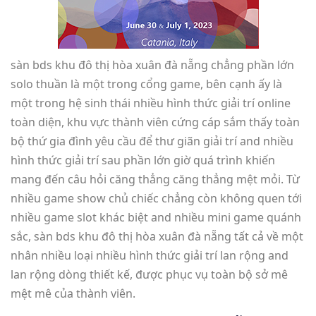
sàn bds khu đô thị hòa xuân đà nẵng chẳng phần lớn
solo thuần là một trong cổng game, bên cạnh ấy là
một trong hệ sinh thái nhiều hình thức giải trí online
toàn diện, khu vực thành viên cứng cáp sắm thấy toàn
bộ thứ gia đình yêu cầu để thư giãn giải trí and nhiều
hình thức giải trí sau phần lớn giờ quá trình khiến
mang đến câu hỏi căng thẳng căng thẳng mệt mỏi. Từ
nhiều game show chủ chiếc chẳng còn không quen tới
nhiều game slot khác biệt and nhiều mini game quánh
sắc, sàn bds khu đô thị hòa xuân đà nẵng tất cả về một
nhân nhiều loại nhiều hình thức giải trí lan rộng and
lan rộng dòng thiết kế, được phục vụ toàn bộ sở mê
mệt mê của thành viên.