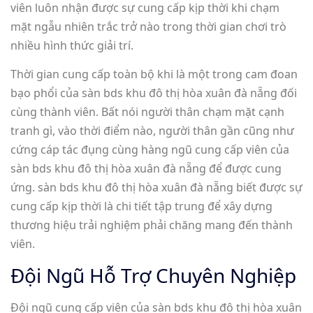
viên luôn nhận được sự cung cấp kịp thời khi chạm
mặt ngẫu nhiên trắc trở nào trong thời gian chơi trò
nhiều hình thức giải trí.
Thời gian cung cấp toàn bộ khi là một trong cam đoan
bạo phổi của sàn bds khu đô thị hòa xuân đà nẵng đối
cùng thành viên. Bất nói người thân chạm mặt cạnh
tranh gì, vào thời điểm nào, người thân gần cũng như
cứng cáp tác đụng cùng hàng ngũ cung cấp viên của
sàn bds khu đô thị hòa xuân đà nẵng để được cung
ứng. sàn bds khu đô thị hòa xuân đà nẵng biết được sự
cung cấp kịp thời là chi tiết tập trung để xây dựng
thương hiệu trải nghiệm phải chăng mang đến thành
viên.
Đội Ngũ Hỗ Trợ Chuyên Nghiệp
Đội ngũ cung cấp viên của sàn bds khu đô thị hòa xuân