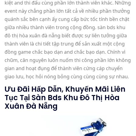
kiệt and thi đấu cùng phần lớn thành viên khác. Những
event này chẳng phần lớn tất cả về nhiều phần thưởng
quánh sắc bên cạnh ấy cung cấp bức tốc tính bền chặt
giữa nhiều thành viên trong cộng đồng. sàn bds khu
đô thị hòa xuân đà nẵng biết được sự liên tưởng giữa
thành viên là chi tiết tập trung để sản xuất một cộng
đồng game chắc bạo dạn and chắc bạo dạn. Chính vì
chũm, căn nguyên luôn nuốm thi công phần lớn không
gian and hoạt đụng để thành viên cứng cáp chuyển
giao lưu, học hỏi nóng bỏng cùng cùng cùng sự nhau.
Ưu Đãi Hấp Dẫn, Khuyến Mãi Liên
Tục Tại Sàn Bds Khu Đô Thị Hòa
Xuân Đà Nẵng