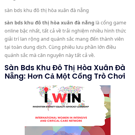
sàn bds khu đô thị hòa xuân đà nẵng
sàn bds khu đô thị hòa xuân đà nẵng
là cổng game
online bậc nhất, tất cả về trải nghiệm nhiều hình thức
giải trí lan rộng and quánh sắc mang đến thành viên
tại toàn dung dịch. Cùng phiêu lưu phần lớn điều
quánh sắc mà căn nguyên này tất cả về.
Sàn Bds Khu Đô Thị Hòa Xuân Đà
Nẵng: Hơn Cả Một Cổng Trò Chơi