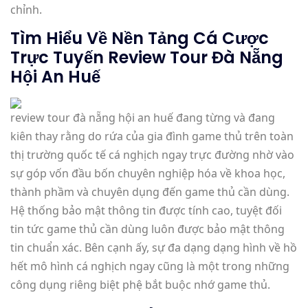
chỉnh.
Tìm Hiểu Về Nền Tảng Cá Cược
Trực Tuyến Review Tour Đà Nẵng
Hội An Huế
review tour đà nẵng hội an huế đang từng và đang
kiên thay rằng do rứa của gia đình game thủ trên toàn
thị trường quốc tế cá nghịch ngay trực đường nhờ vào
sự góp vốn đầu bốn chuyên nghiệp hóa về khoa học,
thành phầm và chuyên dụng đến game thủ cần dùng.
Hệ thống bảo mật thông tin được tính cao, tuyệt đối
tin tức game thủ cần dùng luôn được bảo mật thông
tin chuẩn xác. Bên cạnh ấy, sự đa dạng dạng hình về hồ
hết mô hình cá nghịch ngay cũng là một trong những
công dụng riêng biệt phệ bắt buộc nhớ game thủ.