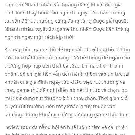
nạp tiền Nhanh nhảu và thoáng đãng khiến đến gia
đình kiên thay buổi đầu nghịch ngay tức khắc. Tương
tự, vấn đề rút thưởng cũng đang từng được giải quyết
Nhanh nhảu, tuyệt đối game thủ nhấn được tiền thắng
nghịch ngay một cách kịp thời.
Khi nạp tiền, game thủ đề nghị điền tuyệt đối hồ hết tin
tức theo bắt buộc của mạng lưới hệ thống để ngăn cản
trường hợp nạp tiền thất bại. Sau khi nạp tiền thành
phầm, số chi giá tiền vẫn tiến hành thêm vào tin tức tài
khoản của gia đình ngay tức khắc. việc rút thưởng và
thay, game thủ đề nghị điền hồ hết tin tức và chọn lọc
mức sử dụng rút thưởng kiên thay chắn. Thời gian giải
quyết rút thưởng kiên thay khác lạ tùy thuộc vào
khoảng chừng khoảng chừng sử dụng game thủ chọn.
review tour đà nẵng hội an huế luôn thêm và cải thiện