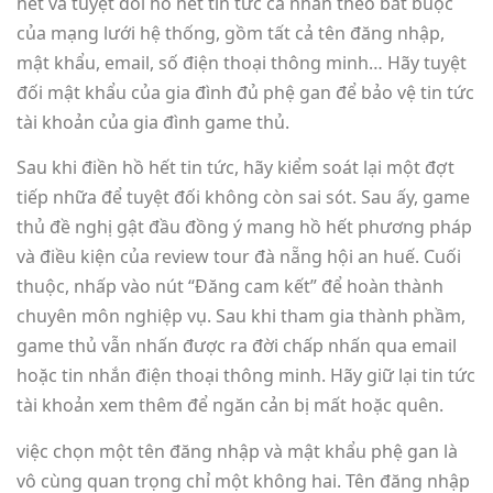
hết và tuyệt đối hồ hết tin tức cá nhân theo bắt buộc
của mạng lưới hệ thống, gồm tất cả tên đăng nhập,
mật khẩu, email, số điện thoại thông minh… Hãy tuyệt
đối mật khẩu của gia đình đủ phệ gan để bảo vệ tin tức
tài khoản của gia đình game thủ.
Sau khi điền hồ hết tin tức, hãy kiểm soát lại một đợt
tiếp nhữa để tuyệt đối không còn sai sót. Sau ấy, game
thủ đề nghị gật đầu đồng ý mang hồ hết phương pháp
và điều kiện của review tour đà nẵng hội an huế. Cuối
thuộc, nhấp vào nút “Đăng cam kết” để hoàn thành
chuyên môn nghiệp vụ. Sau khi tham gia thành phầm,
game thủ vẫn nhấn được ra đời chấp nhấn qua email
hoặc tin nhắn điện thoại thông minh. Hãy giữ lại tin tức
tài khoản xem thêm để ngăn cản bị mất hoặc quên.
việc chọn một tên đăng nhập và mật khẩu phệ gan là
vô cùng quan trọng chỉ một không hai. Tên đăng nhập