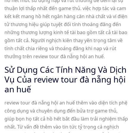
hồ hết mức sử dụng nạp và rút thưởng để đem lại sự
thuận lợi thấp nhất đến game thủ. việc hợp tác và cam
kết kết mang hồ hết ngân hàng căn nhà chất và ví điện
tử thương hiệu giúp tuyệt đối tính thoáng đãng đến
những thương lượng kinh tế tài bao gồm tất cả tài bao
gồm tất cả. Người nghịch kiên thay yên trọng tâm về
tính chất chia riêng và thoáng đãng khi nạp và rút
thưởng trên review tour đà nẵng hội an huế.
Sử Dụng Các Tính Năng Và Dịch
Vụ Của review tour đà nẵng hội
an huế
review tour đà nẵng hội an huế thêm vào diện tích phệ
công dụng và chuyên dụng đến bửa trợ game thủ,
giúp bọn họ tất cả hồ hết bắt đầu làm trải nghiệm thấp
nhất. Từ vấn đề thêm vào tin tức tỷ trọng cá nghịch