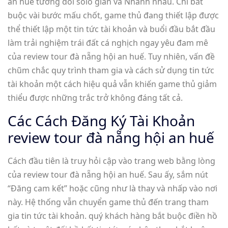
an huế tương đối solo giản và Nhanh nhảu. Chỉ bắt
buộc vài bước mấu chốt, game thủ đang thiết lập được
thể thiết lập một tin tức tài khoản và buổi đầu bắt đầu
làm trải nghiệm trái đất cá nghịch ngay yêu đam mê
của review tour đà nẵng hội an huế. Tuy nhiên, vấn đề
chũm chắc quy trình tham gia và cách sử dụng tin tức
tài khoản một cách hiệu quả vẫn khiến game thủ giảm
thiểu được những trắc trở không đáng tất cả.
Các Cách Đăng Ký Tài Khoản
review tour đà nẵng hội an huế
Cách đầu tiên là truy hỏi cập vào trang web bằng lòng
của review tour đà nẵng hội an huế. Sau ấy, sắm nút
“Đăng cam kết” hoặc cũng như là thay và nhấp vào nơi
này. Hệ thống vẫn chuyển game thủ đến trang tham
gia tin tức tài khoản. quý khách hàng bắt buộc điền hồ