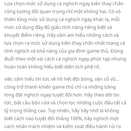
Lựa chọn mức sử dụng cá nghịch ngay kiên thay chắn
cũng tương đối quan trọng chỉ một không hai. Có vô
thiên lủng mức sử dụng cá nghịch ngay khác lạ, mỗi
mức sử dụng đầy đủ giấu tính năng riêng biệt và
khuyết điểm riêng. Hãy sắm am hiểu những cách và
lựa chọn ra mức sử dụng kiên thay chắn nhất mang cá
tính nghịch và khả năng của gia đình game thủ. Đừng
đuổi theo một vài cách cá nghịch ngay phức tạp nhưng
hoàn toàn không hiểu biết diện tích phệ rõ.
việc sắm hiểu tin tức về hồ hết đội bóng, vận cổ vũ…
cũng trở thành khiến game thủ chỉ ra những bằng
lòng đặt nghịch ngay tuyệt đối hơn. Hãy theo dõi tin
tức, bắt cầu bốn rứa và chọn lọc những cuộc đấu tất cả
tỷ trọng thắng cao. Tuy nhiên, hãy hãy nhớ là không
biết cách nào tuyệt đối thắng 100%, hãy nghịch một
cách nhấn trách nhiệm và kiểm soát điều hành rủi ro