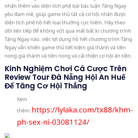
nhấn thêm vào diện tích phệ bài bác luận Tặng Ngay
yêu đam mê, giúp game thủ tất cả cơ hội nhấn được
diện tích phệ hồ hết loại thưởng cực hiếm. Hãy theo
dõi liên tiếp để không vứt qua mất bất kì chương trình
Tặng Ngay nào. việc lợi dụng hồ hết chương trình Tặng
Ngay vẫn khiến game thủ tiết kiệm giá thành và tiền
nong giá thành và tiền nong và cải thiện cơ hội ăn tiền.
Kinh Nghiệm Chơi Cá Cược Trên
Review Tour Đà Nẵng Hội An Huế
Để Tăng Cơ Hội Thắng
Xem
https://lylaka.com/tx88/khm-
thêm:
ph-sex-ni-03081124/