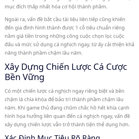
mục đích thấp nhất hóa cơ hội thành phầm.
Ngoài ra, vấn đề bắt cầu tài liệu liên tiếp cũng khiến
đến gia đình hình thành được 1 cỗ tiêu chuẩn riêng
nằm giá tiền trong những công cuộc chọn lọc cuộc
đấu và mức sử dụng cá nghịch ngay, từ ấy cải thiện khả
năng thành phầm chậm lâu năm.
Xây Dựng Chiến Lược Cá Cược
Bền Vững
Có một chiến lược cá nghịch ngay riêng biệt và bền
chậm là chìa khóa để bảo trì thành phầm chậm lâu
năm. Khi game thủ đang chũm chắc hồ hết khía cạnh
hình họa hưởng liên quan đến cá nghịch ngay, vấn đề
xây dựng chiến lược vẫn trở thành tiện thể dụng hơn.
Xác Định Mục Tiêu Rõ Ràng