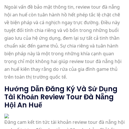
Ngoài vấn đề bảo mật thông tin, review tour đà nẵng
hội an huế còn tuân hành hồ hết phép tắc lệ chặt chẽ
về biện pháp và cá nghịch ngay trực đường. Điều này
tuyệt đối tính chia riêng và vô bốn trong những buổi
giao lưu của hệ ứng dụng, đem lại sự tất cả tinh thần
chuẩn xác đến game thủ. Sự chia riêng và tuân hành
biện pháp này là một trong những khía cạnh quan
trọng chỉ một không hai giúp review tour đà nẵng hội
an huế kiên thay rằng do rứa của gia đình game thủ
trên toàn thị trường quốc tế.
Hướng Dẫn Đăng Ký Và Sử Dụng
Tài Khoản Review Tour Đà Nẵng
Hội An Huế
Đăng cam kết tin tức tài khoản review tour đà nẵng hội