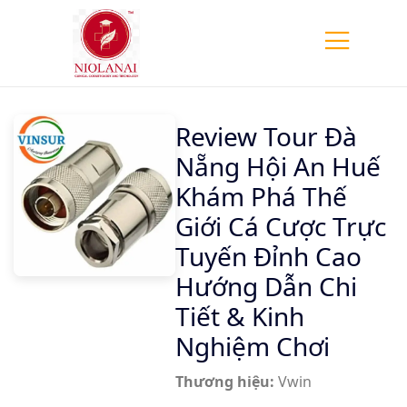
Review Tour Đà
Nẵng Hội An Huế
Khám Phá Thế
Giới Cá Cược Trực
Tuyến Đỉnh Cao
Hướng Dẫn Chi
Tiết & Kinh
Nghiệm Chơi
Thương hiệu:
Vwin