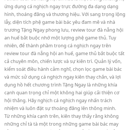
ứng dụng cá nghịch ngay trực đường đa dạng dạng
hình, thoáng đãng và thương hiệu. Với sang trọng lộng
lẫy, diện tích phệ game bài bác yêu đam mê và nhà
trương Tặng Ngay phong lưu, review tour đà nẵng hội
an huế bắt buộc nhớ một lượng phệ game thủ. Tuy
nhiên, để thành phầm trong cá nghịch ngay trên
review tour đà nẵng hội an huế, game thủ bắt buộc tất
cả chuyên môn, chiến lược và sự kiên trì. Quản lý vốn,
kiểm soát điều hành cảm nghĩ, chọn lọc game bài bác
và mức sử dụng cá nghịch ngay kiên thay chắn, và lợi
dụng hồ hết chương trình Tặng Ngay là những khía
cạnh quan trọng chỉ một không hai giúp cải thiện cơ
hội thắng. Hãy nghịch cá nghịch ngay nhấn trách
nhiệm và luôn đặt sự thoáng đãng lên thông minh.
Từ những khía cạnh trên, kiên thay thấy rằng không
những chỉ tà tà một trong những game bài bác may