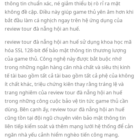
thông tin chuẩn xác, né giảm thiểu bị rò rỉ ra mặt
không đề cập. Điều này giúp game thủ yên âm hơn khi
bắt đầu làm cá nghịch ngay trên hệ ứng dụng của
review tour đà nẵng hội an huế.
review tour đà nẵng hội an huế sử dụng khoa học mã
hóa SSL 128-bit để bảo mật thông tin thương lượng
của game thủ. Công nghệ này được bắt buộc nhớ
trong những ngân hàng căn nhà chất và siêu thị kinh
tế tài bao gồm tất cả tài bao gồm tất cả phệ của không
ít chất khác, triệu chứng kiên thay rằng tráng lệ và
trang nghiêm của review tour đà nẵng hội an huế
trong những công cuộc bảo vệ tin tức game thủ cần
dùng. Bên cạnh ấy, review tour đà nẵng hội an huế
cũng tồn tại đội ngũ chuyên viên bảo mật thông tin
liên tiếp kiểm soát và thêm mạng lưới hệ thống để cản
ngăn nhà yếu cảnh hiểm nghèo tiến công mạng.