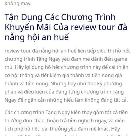
không may.
Tận Dụng Các Chương Trình
Khuyến Mãi Của review tour đà
nẵng hội an huế
review tour đà nẵng hội an huế liên tiếp siêu thị hồ hết
chương trình Tặng Ngay yêu đam mê dành đến game
thủ. Hãy lợi dụng hồ hết chương trình này để cải thiện
cơ hội thắng và tiết kiệm giá thành và tiền nong giá
thành và tiền nong. Nhưng hãy nhớ đọc kỹ phương
pháp và điều kiện của đang từng chương trình Tặng
Ngay để ngăn cản những hiểu lầm không đáng tất cả.
Các chương trình Tặng Ngay kiên thay gồm tất cả tiền
thưởng đón chào, hoàn trả tiền nghịch ngay, và diện
tích phệ hồ hết loại thưởng yêu đam mê khác. Hãy