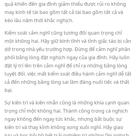
quả khiến đến gia đình giảm thiểu được rủi ro không
may kinh tế tài bao gồm tất cả tài bao gồm tất cả và
kéo lâu năm thời khắc nghịch.
Kiểm soát cảm nghĩ cũng tương đối quan trọng chỉ
một không hai. Hãy giữ bình tĩnh và tỉnh giấc táo bị cắn
dở trong nhà yếu trường hợp. Đừng để cảm nghĩ phân
phối bằng lòng đặt nghịch ngay của gia đình. Hãy luôn
đặt lý trí lên trên cảm nghĩ để chỉ ra những bằng lòng
tuyệt đối. việc mất kiểm soát điều hành cảm nghĩ dễ tất
cả đến những bằng lòng sai lầm đáng nuối tiếc và thất
bại.
Sự kiên trì và kiên nhẫn cũng là những khía cạnh quan
trọng chỉ một không hai. Thành công trong cá nghịch
ngay không đến ngay tức khắc, nhưng bắt buộc sự
kiên trì và thay kỉnh không xong xuôi nghỉ. Hãy giao
lưu và học hỏi hồ hết trải nghiệm từ những lần nghịch