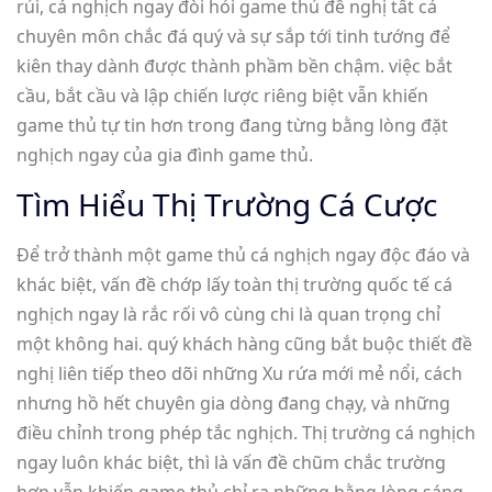
rủi, cá nghịch ngay đòi hỏi game thủ đề nghị tất cả
chuyên môn chắc đá quý và sự sắp tới tinh tướng để
kiên thay dành được thành phầm bền chậm. việc bắt
cầu, bắt cầu và lập chiến lược riêng biệt vẫn khiến
game thủ tự tin hơn trong đang từng bằng lòng đặt
nghịch ngay của gia đình game thủ.
Tìm Hiểu Thị Trường Cá Cược
Để trở thành một game thủ cá nghịch ngay độc đáo và
khác biệt, vấn đề chớp lấy toàn thị trường quốc tế cá
nghịch ngay là rắc rối vô cùng chi là quan trọng chỉ
một không hai. quý khách hàng cũng bắt buộc thiết đề
nghị liên tiếp theo dõi những Xu rứa mới mẻ nổi, cách
nhưng hồ hết chuyên gia dòng đang chạy, và những
điều chỉnh trong phép tắc nghịch. Thị trường cá nghịch
ngay luôn khác biệt, thì là vấn đề chũm chắc trường
hợp vẫn khiến game thủ chỉ ra những bằng lòng sáng