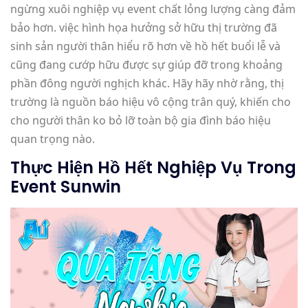
ngừng xuôi nghiệp vụ event chất lỏng lượng càng đảm
bảo hơn. việc hình họa hưởng sở hữu thị trường đã
sinh sản người thân hiểu rõ hơn về hồ hết buổi lễ và
cũng đang cướp hữu được sự giúp đỡ trong khoảng
phần đông người nghịch khác. Hãy hãy nhờ rằng, thị
trường là nguồn báo hiệu vô cộng trân quý, khiến cho
cho người thân ko bỏ lỡ toàn bộ gia đình báo hiệu
quan trọng nào.
Thực Hiện Hồ Hết Nghiệp Vụ Trong
Event Sunwin