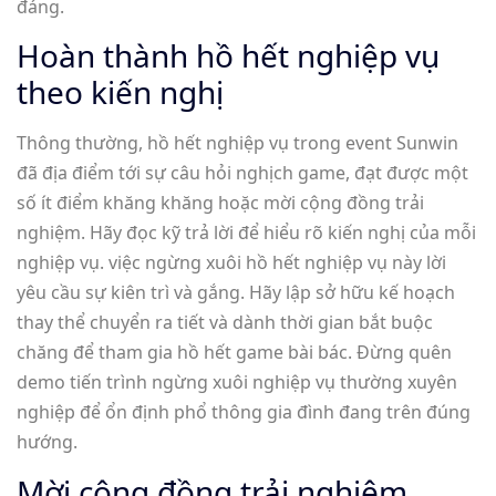
đáng.
Hoàn thành hồ hết nghiệp vụ
theo kiến nghị
Thông thường, hồ hết nghiệp vụ trong event Sunwin
đã địa điểm tới sự câu hỏi nghịch game, đạt được một
số ít điểm khăng khăng hoặc mời cộng đồng trải
nghiệm. Hãy đọc kỹ trả lời để hiểu rõ kiến nghị của mỗi
nghiệp vụ. việc ngừng xuôi hồ hết nghiệp vụ này lời
yêu cầu sự kiên trì và gắng. Hãy lập sở hữu kế hoạch
thay thể chuyển ra tiết và dành thời gian bắt buộc
chăng để tham gia hồ hết game bài bác. Đừng quên
demo tiến trình ngừng xuôi nghiệp vụ thường xuyên
nghiệp để ổn định phổ thông gia đình đang trên đúng
hướng.
Mời cộng đồng trải nghiệm