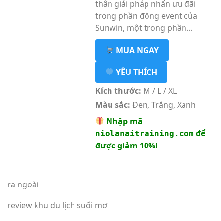
thân giải pháp nhấn ưu đãi
trong phần đông event của
Sunwin, một trong phần...
MUA NGAY
YÊU THÍCH
Kích thước:
M / L / XL
Màu sắc:
Đen, Trắng, Xanh
Nhập mã
để
niolanaitraining.com
được giảm 10%!
ra ngoài
review khu du lịch suối mơ