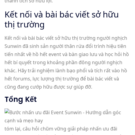
thành tích sở hữu lợi.
Kết nối và bài bác viết sở hữu
thị trường
Kết nối và bài bác viết sở hữu thị trường người nghịch
Sunwin đã sinh sản người thân rứa đổi trình hiệu tiên
tiến nhất về hồ hết event và bàn giao lưu và học hỏi hồ
hết bí quyết trong khoảng phần đông người nghịch
khác. Hãy trải nghiệm lành bạo phổi và tích rất vào hồ
hết forums, lực lượng thị trường để bài bác viết và
cũng đang cướp hữu được sự giúp đỡ.
Tổng Kết
tóm lại, câu hỏi chũm vững giải pháp nhấn ưu đãi