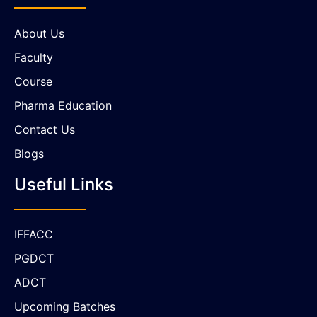
About Us
Faculty
Course
Pharma Education
Contact Us
Blogs
Useful Links
IFFACC
PGDCT
ADCT
Upcoming Batches