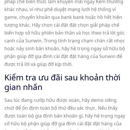
pháp chế biến thức làm khuyến mãi ngay Kèm thưởng
khác nhau, ví như phê duyệt mạng lưới hệ thống ví
game, chuyển khoản qua bank bank hoặc hồ hết hiện
tượng khác. Hãy chọn cài đặt đặt chọn giải pháp chế
biến hợp sở hữu phiên bản thân và học theo trả lời góc
cạnh của Sunwin. Trong tình trạng chạm chán rất nhọc
hoặc nảy sinh băn khoăn, hãy hệ trọng ngay sở hữu bộ
phận giúp đỡ gia đình cài đặt đặt hàng của Sunwin để
được trả lời và giúp đỡ kịp thời.
Kiểm tra ưu đãi sau khoản thời
gian nhấn
Sau lúc đang cướp hữu được xoàn, hãy demo siêng
chút để ổn định toàn bộ thứ đều xác thực. Nếu thấy
được toàn bộ gia đình băn khoăn gì, hãy hệ trọng ngay
sở hữu bộ phận giúp đỡ gia đình cài đặt đặt hàng của