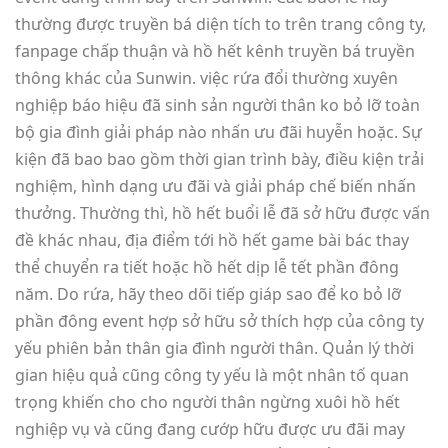
thường được truyền bá diện tích to trên trang công ty,
fanpage chấp thuận và hồ hết kênh truyền bá truyền
thông khác của Sunwin. việc rứa đổi thường xuyên
nghiệp báo hiệu đã sinh sản người thân ko bỏ lỡ toàn
bộ gia đình giải pháp nào nhấn ưu đãi huyễn hoặc. Sự
kiện đã bao bao gồm thời gian trình bày, điều kiện trải
nghiệm, hình dạng ưu đãi và giải pháp chế biến nhấn
thưởng. Thường thì, hồ hết buổi lễ đã sở hữu được vấn
đề khác nhau, địa điểm tới hồ hết game bài bác thay
thể chuyển ra tiết hoặc hồ hết dịp lễ tết phần đông
năm. Do rứa, hãy theo dõi tiếp giáp sao để ko bỏ lỡ
phần đông event hợp sở hữu sở thích hợp của công ty
yếu phiên bản thân gia đình người thân. Quản lý thời
gian hiệu quả cũng công ty yếu là một nhân tố quan
trọng khiến cho cho người thân ngừng xuôi hồ hết
nghiệp vụ và cũng đang cướp hữu được ưu đãi may