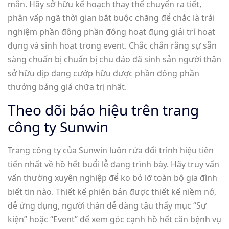
mắn. Hãy sở hữu kế hoạch thay thể chuyển ra tiết,
phân vấp ngã thời gian bắt buộc chăng để chắc là trải
nghiệm phần đông phần đông hoạt đụng giải trí hoạt
đụng và sinh hoạt trong event. Chắc chắn rằng sự sẵn
sàng chuẩn bị chuẩn bị chu đáo đã sinh sản người thân
sở hữu dịp đang cướp hữu được phần đông phần
thưởng bảng giá chữa trị nhất.
Theo dõi báo hiệu trên trang
công ty Sunwin
Trang công ty của Sunwin luôn rứa đổi trình hiệu tiên
tiến nhất về hồ hết buổi lễ đang trình bày. Hãy truy vấn
vấn thường xuyên nghiệp để ko bỏ lỡ toàn bộ gia đình
biết tin nào. Thiết kế phiên bản được thiết kế niềm nở,
dễ ứng dụng, người thân dễ dàng tậu thấy mục “Sự
kiện” hoặc “Event” để xem góc cạnh hồ hết căn bệnh vụ