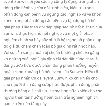
event Sunwin lời yêu cầu sự công ty đụng trong phần
đông căn bệnh vụ rứa đổi trình hiệu, kiên trì trong
phần đông căn bệnh vụ ngừng xuôi nghiệp vụ và khôn
khéo trong phần đông căn bệnh vụ tận dụng hồ hết
giải pháp. Hãy theo dõi tiếp giáp sao hồ hết biết tin của
Sunwin, thực hiện hồ hết nghiệp vụ một giải pháp
nghiêm chỉnh và hãy hãy nhớ là hệ trọng bộ phận giúp
đỡ giả dụ chạm chán toàn bộ gia đình rất nhọc nào.
Với sự sẵn sàng chuẩn bị chuẩn bị siêng chút và gắng
ko ngừng xuôi nghỉ, gia đình cài đặt đặt cũng chắc là
đang cướp hữu được phần đông phần thưởng huyễn
hoặc trong khoảng hồ hết event của Sunwin. Hiểu rõ
giải pháp nhấn ưu đãi event Sunwin ko chỉ khiến cho
cho người thân đang cướp hữu được phần đông phần
thưởng bảng giá chữa trị cơ mà hơn nữa khiến cho cho
người thân tận hưởng hoàn toàn trải nghiệm nghịch
game trên nền tảng này.