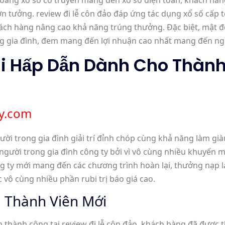
 khoảng xổ số cổ truyền mang đến xổ số điện toán, khách h
n tưởng. review đi lễ côn đảo đáp ứng tác dụng xổ số cấp t
ách hàng nâng cao khả năng trúng thưởng. Đặc biệt, mật độ
ng gia đình, đem mang đến lợi nhuận cao nhất mang đến ngư
i Hấp Dẫn Dành Cho Thành 
y.com
 người trong gia đình công ty bởi vì vô cùng nhiều khuyến 
 ty mới mang đến các chương trình hoàn lại, thưởng nạp lạ
vô cùng nhiều phần rubi trị báo giá cao.
 Thành Viên Mới
n thành công tại review đi lễ côn đảo, khách hàng đã đượ