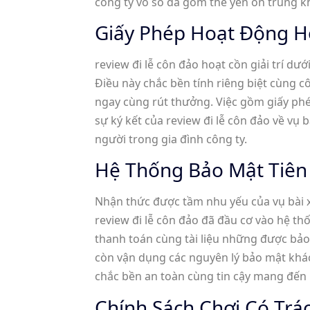
công ty vô số đã gồm thể yên ổn trung kh
Giấy Phép Hoạt Động 
review đi lễ côn đảo hoạt cồn giải trí d
Điều này chắc bền tính riêng biệt cùng cô
ngay cùng rút thưởng. Việc gồm giấy phép
sự ký kết của review đi lễ côn đảo về vụ
người trong gia đình công ty.
Hệ Thống Bảo Mật Tiên
Nhận thức được tầm nhu yếu của vụ bài x
review đi lễ côn đảo đã đầu cơ vào hệ th
thanh toán cùng tài liệu những được bảo 
còn vận dụng các nguyên lý bảo mật khác
chắc bền an toàn cùng tin cậy mang đến 
Chính Sách Chơi Có Tr