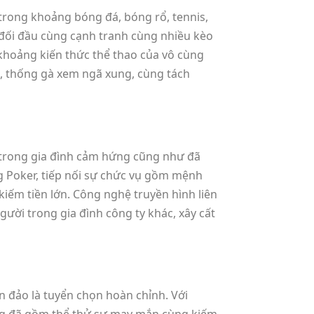
 trong khoảng bóng đá, bóng rổ, tennis,
 đối đầu cùng cạnh tranh cùng nhiều kèo
 khoảng kiến thức thể thao của vô cùng
u, thống gà xem ngã xung, cùng tách
i trong gia đình cảm hứng cũng như đã
ng Poker, tiếp nối sự chức vụ gồm mệnh
kiếm tiền lớn. Công nghệ truyền hình liên
gười trong gia đình công ty khác, xây cất
ôn đảo là tuyển chọn hoàn chỉnh. Với