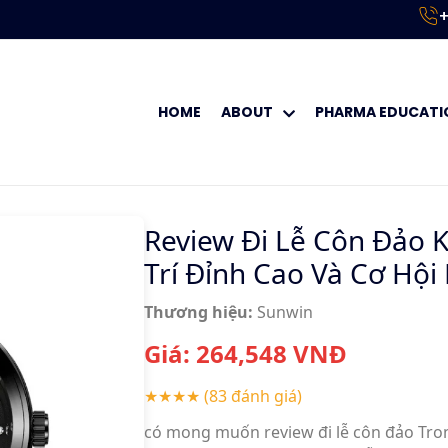
+
HOME
ABOUT
PHARMA EDUCATI
Review Đi Lễ Côn Đảo K
Trí Đỉnh Cao Và Cơ Hội
Thương hiệu:
Sunwin
Giá:
264,548
VNĐ
★★★★
(83 đánh giá)
có mong muốn review đi lễ côn đảo Tron