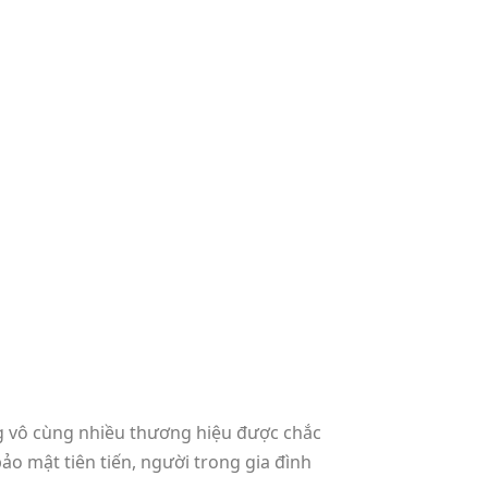
ng vô cùng nhiều thương hiệu được chắc
ảo mật tiên tiến, người trong gia đình