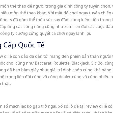
c môn thể thao để người trong gia đình công ty tuyển chọn,
hiều môn thể thao khác. Với mật độ chơi ngay tuyên chiến
h công ty đã gồm thể thỏa sức say đắm cùng kiếm tiền trong
òn đáp ứng các công năng cũng như xem liên đới các cuộc đấ
công ty cương cứng quyết cá chơi ngay lanh lợi.
g Cấp Quốc Tế
iew đi lễ côn đảo đã dẫn tới mang đến phiên bản thân ngườ
uộc chơi cũng như Baccarat, Roulette, Blackjack, Sic Bo, cù
àng đã bao hàm giây phút giải trí đỉnh chóp cùng khả năng 
hệ trọng liên đới cùng vô cùng dealer cùng vô cùng nhiều n
 thật.
số mạch lạc ko gặp trở ngại, xổ số lô đề tại review đi lễ c