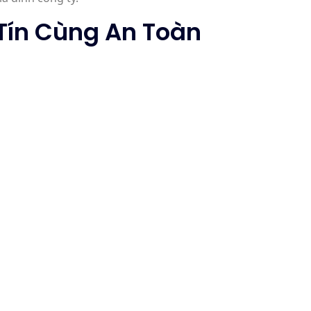
 Tín Cùng An Toàn