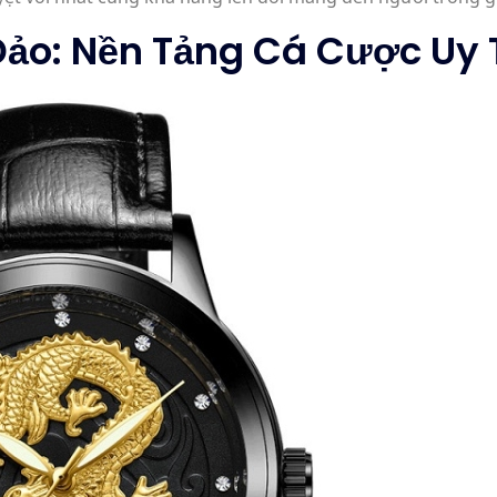
Đảo: Nền Tảng Cá Cược Uy