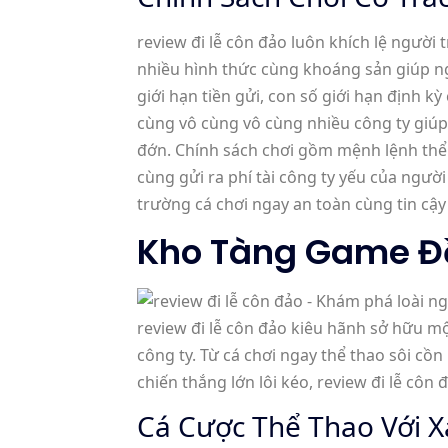
review đi lễ côn đảo luôn khích lệ ngườ
nhiều hình thức cùng khoáng sản giúp ng
giới hạn tiền gửi, con số giới hạn định k
cùng vô cùng vô cùng nhiều công ty giúp 
đớn. Chính sách chơi gồm mệnh lệnh thể 
cùng gửi ra phí tài công ty yếu của ngườ
trường cá chơi ngay an toàn cùng tin cậ
Kho Tàng Game Đồ
review đi lễ côn đảo kiêu hãnh sở hữu m
công ty. Từ cá chơi ngay thể thao sôi cồ
chiến thắng lớn lôi kéo, review đi lễ cô
Cá Cược Thể Thao Với 