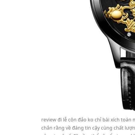
review đi lễ côn đảo ko chỉ bài xích to
chắn rằng về đáng tin cậy cùng chất lượn