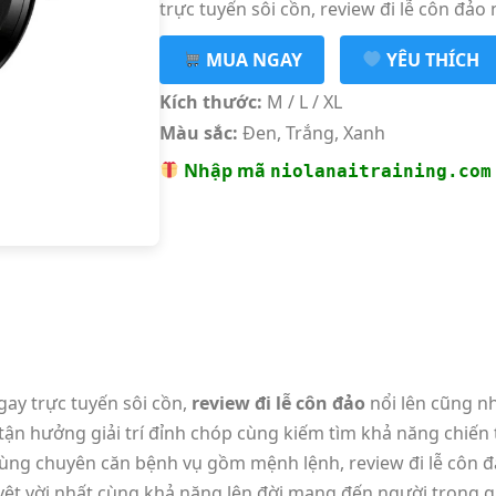
trực tuyến sôi cồn, review đi lễ côn đảo 
MUA NGAY
YÊU THÍCH
Kích thước:
M / L / XL
Màu sắc:
Đen, Trắng, Xanh
Nhập mã
niolanaitraining.com
gay trực tuyến sôi cồn,
review đi lễ côn đảo
nổi lên cũng 
ận hưởng giải trí đỉnh chóp cùng kiếm tìm khả năng chiến
 cùng chuyên căn bệnh vụ gồm mệnh lệnh, review đi lễ côn đ
uyệt vời nhất cùng khả năng lên đời mang đến người trong gi