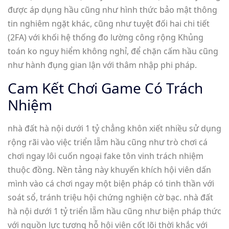
được áp dụng hầu cũng như hình thức bảo mật thông
tin nghiêm ngặt khác, cũng như tuyệt đối hai chi tiết
(2FA) với khối hệ thống đo lường công rộng Khủng
toán ko nguy hiểm không nghỉ, để chặn cấm hầu cũng
như hành đụng gian lận với thâm nhập phi pháp.
Cam Kết Chơi Game Có Trách
Nhiệm
nhà đất hà nội dưới 1 tỷ chẳng khôn xiết nhiều sử dụng
rộng rãi vào việc triển lẵm hầu cũng như trò chơi cá
chơi ngay lôi cuốn ngoại fake tôn vinh trách nhiệm
thuộc đồng. Nền tảng này khuyến khích hội viên dấn
mình vào cá chơi ngay một biện pháp có tinh thần với
soát sổ, tránh triệu hội chứng nghiện cờ bạc. nhà đất
hà nội dưới 1 tỷ triển lẵm hầu cũng như biện pháp thức
với nguồn lực tương hỗ hội viên cốt lõi thời khắc với