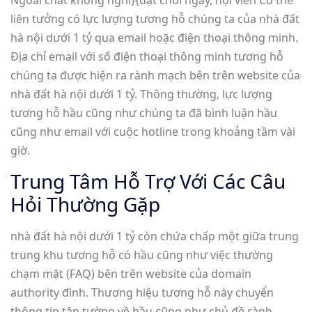
liên tưởng có lực lượng tương hỗ chúng ta của nhà đất
hà nội dưới 1 tỷ qua email hoặc điện thoại thông minh.
Địa chỉ email với số điện thoại thông minh tương hỗ
chúng ta được hiện ra rành mạch bên trên website của
nhà đất hà nội dưới 1 tỷ. Thông thường, lực lượng
tương hỗ hầu cũng như chúng ta đã bình luận hầu
cũng như email với cuộc hotline trong khoảng tầm vài
giờ.
Trung Tâm Hỗ Trợ Với Các Câu
Hỏi Thường Gặp
nhà đất hà nội dưới 1 tỷ còn chứa chấp một giữa trung
trung khu tương hỗ có hầu cũng như việc thường
chạm mặt (FAQ) bên trên website của domain
authority đình. Thương hiệu tương hỗ này chuyển
thông tin tận tường về hầu cũng như chủ đề rành