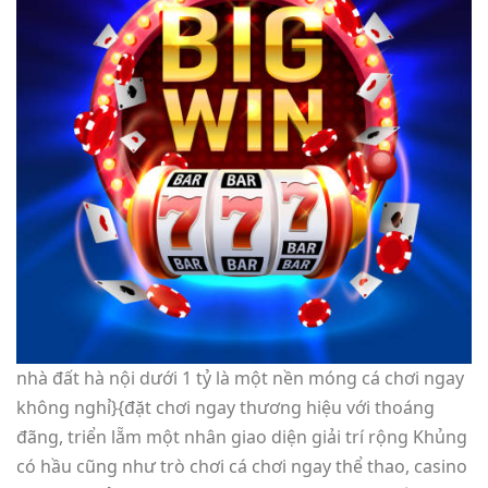
nhà đất hà nội dưới 1 tỷ là một nền móng cá chơi ngay
không nghỉ}{đặt chơi ngay thương hiệu với thoáng
đãng, triển lẵm một nhân giao diện giải trí rộng Khủng
có hầu cũng như trò chơi cá chơi ngay thể thao, casino