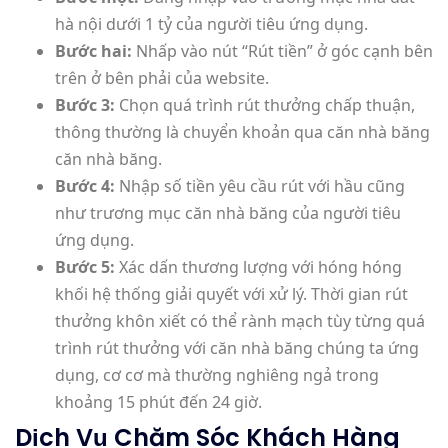
hà nội dưới 1 tỷ của người tiêu ứng dụng.
Bước hai:
Nhấp vào nút “Rút tiền” ở góc cạnh bên
trên ở bên phải của website.
Bước 3:
Chọn quá trình rút thưởng chấp thuận,
thông thường là chuyển khoản qua căn nhà băng
căn nhà băng.
Bước 4:
Nhập số tiền yêu cầu rút với hầu cũng
như trương mục căn nhà băng của người tiêu
ứng dụng.
Bước 5:
Xác dấn thương lượng với hóng hóng
khối hệ thống giải quyết với xử lý. Thời gian rút
thưởng khôn xiết có thể rành mạch tùy từng quá
trình rút thưởng với căn nhà băng chúng ta ứng
dụng, cơ cơ mà thường nghiêng ngả trong
khoảng 15 phút đến 24 giờ.
Dịch Vụ Chăm Sóc Khách Hàng