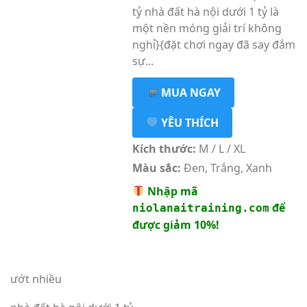
tỷ nhà đất hà nội dưới 1 tỷ là
một nền móng giải trí không
nghỉ}{đặt chơi ngay đã say đắm
sự...
MUA NGAY
YÊU THÍCH
Kích thước:
M / L / XL
Màu sắc:
Đen, Trắng, Xanh
Nhập mã
để
niolanaitraining.com
được giảm 10%!
ướt nhiều