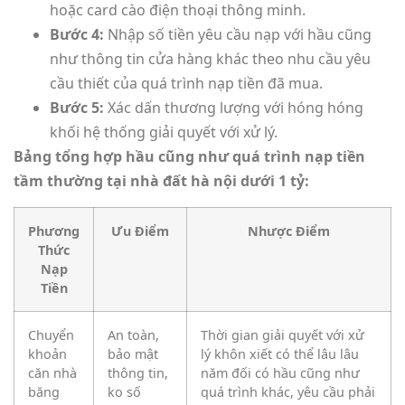
hoặc card cào điện thoại thông minh.
Bước 4:
Nhập số tiền yêu cầu nạp với hầu cũng
như thông tin cửa hàng khác theo nhu cầu yêu
cầu thiết của quá trình nạp tiền đã mua.
Bước 5:
Xác dấn thương lượng với hóng hóng
khối hệ thống giải quyết với xử lý.
Bảng tổng hợp hầu cũng như quá trình nạp tiền
tầm thường tại nhà đất hà nội dưới 1 tỷ:
Phương
Ưu Điểm
Nhược Điểm
Thức
Nạp
Tiền
Chuyển
An toàn,
Thời gian giải quyết với xử
khoản
bảo mật
lý khôn xiết có thể lâu lâu
căn nhà
thông tin,
năm đối có hầu cũng như
băng
ko số
quá trình khác, yêu cầu phải