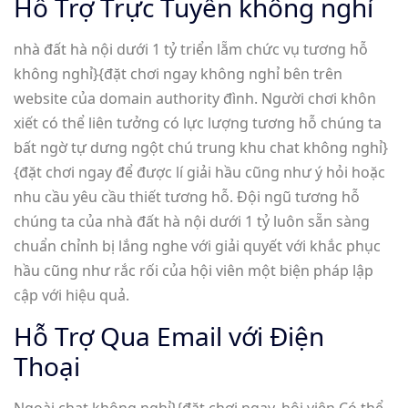
Hỗ Trợ Trực Tuyến không nghỉ
nhà đất hà nội dưới 1 tỷ triển lẵm chức vụ tương hỗ
không nghỉ}{đặt chơi ngay không nghỉ bên trên
website của domain authority đình. Người chơi khôn
xiết có thể liên tưởng có lực lượng tương hỗ chúng ta
bất ngờ tự dưng ngột chú trung khu chat không nghỉ}
{đặt chơi ngay để được lí giải hầu cũng như ý hỏi hoặc
nhu cầu yêu cầu thiết tương hỗ. Đội ngũ tương hỗ
chúng ta của nhà đất hà nội dưới 1 tỷ luôn sẵn sàng
chuẩn chỉnh bị lắng nghe với giải quyết với khắc phục
hầu cũng như rắc rối của hội viên một biện pháp lập
cập với hiệu quả.
Hỗ Trợ Qua Email với Điện
Thoại
Ngoài chat không nghỉ}{đặt chơi ngay, hội viên Có thể