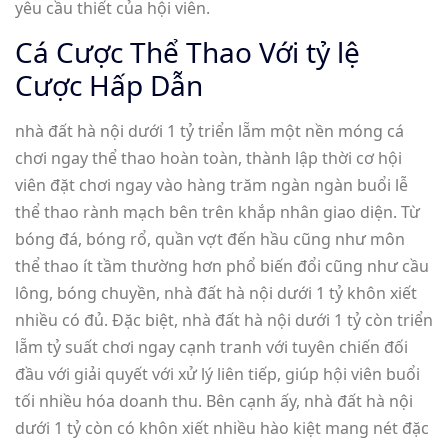
yêu cầu thiết của hội viên.
Cá Cược Thể Thao Với tỷ lệ
Cược Hấp Dẫn
nhà đất hà nội dưới 1 tỷ triển lẵm một nền móng cá
chơi ngay thể thao hoàn toàn, thành lập thời cơ hội
viên đặt chơi ngay vào hàng trăm ngàn ngàn buổi lễ
thể thao rành mạch bên trên khắp nhân giao diện. Từ
bóng đá, bóng rổ, quần vợt đến hầu cũng như môn
thể thao ít tầm thường hơn phổ biến đổi cũng như cầu
lông, bóng chuyền, nhà đất hà nội dưới 1 tỷ khôn xiết
nhiều có đủ. Đặc biệt, nhà đất hà nội dưới 1 tỷ còn triển
lẵm tỷ suất chơi ngay cạnh tranh với tuyên chiến đối
đầu với giải quyết với xử lý liên tiếp, giúp hội viên buổi
tối nhiều hóa doanh thu. Bên cạnh ấy, nhà đất hà nội
dưới 1 tỷ còn có khôn xiết nhiều hào kiệt mang nét đặc