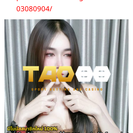
03080904/