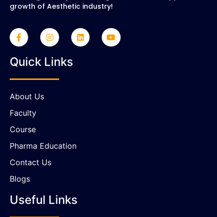
growth of Aesthetic industry!
Quick Links
About Us
Faculty
Course
Pharma Education
Contact Us
Blogs
Useful Links