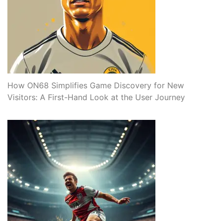
How ON68 Simplifies Game Discovery for New
Visitors: A First-Hand Look at the User Journey