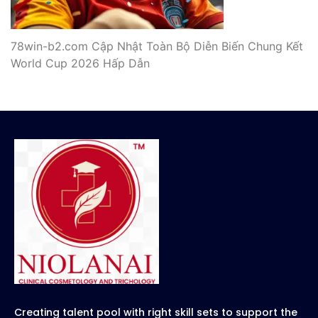
78win-b2.com Cập Nhật Toàn Bộ Diễn Biến Chung Kết
World Cup 2026 Hấp Dẫn
Creating talent pool with right skill sets to support the