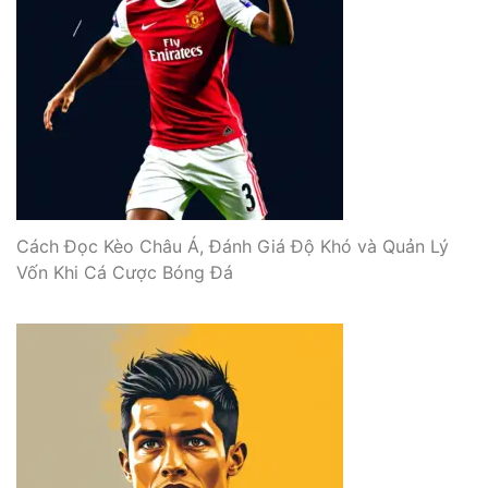
Cách Đọc Kèo Châu Á, Đánh Giá Độ Khó và Quản Lý
Vốn Khi Cá Cược Bóng Đá