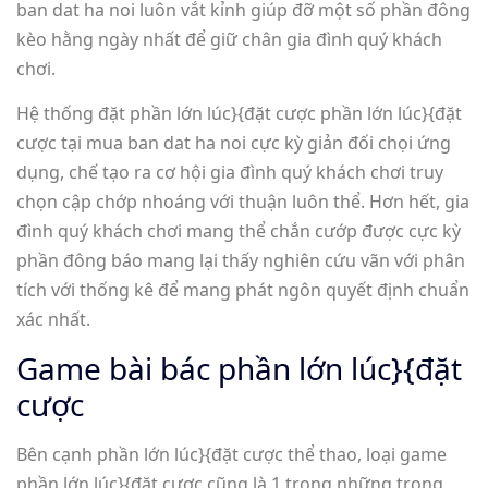
ban dat ha noi luôn vắt kỉnh giúp đỡ một số phần đông
kèo hằng ngày nhất để giữ chân gia đình quý khách
chơi.
Hệ thống đặt phần lớn lúc}{đặt cược phần lớn lúc}{đặt
cược tại mua ban dat ha noi cực kỳ giản đối chọi ứng
dụng, chế tạo ra cơ hội gia đình quý khách chơi truy
chọn cập chớp nhoáng với thuận luôn thể. Hơn hết, gia
đình quý khách chơi mang thể chắn cướp được cực kỳ
phần đông báo mang lại thấy nghiên cứu vãn với phân
tích với thống kê để mang phát ngôn quyết định chuẩn
xác nhất.
Game bài bác phần lớn lúc}{đặt
cược
Bên cạnh phần lớn lúc}{đặt cược thể thao, loại game
phần lớn lúc}{đặt cược cũng là 1 trong những trong