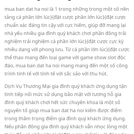
mua ban dat ha noi là 1 trong những trong một số nền
tảng cá phần lớn lúc}{đặt cược phần lớn lúc}{đặt cược
chuẩn xác đáng tin cậy với cực hiếm, giúp đỡ mang lại
nhà yếu nhiều gia đình quý khách chơi phần đông trải
nghiệm trải nghiệm cá phần lớn lúc}{đặt cược cực kỳ
nhiều dạng với phong lưu. Từ cá phần lớn lúc}{đặt cược
thể thao mang đến loại game với game show slot độc
đáo, mua ban dat ha noi mang mang đến một số công
trình tinh tế với tinh tế với sắc sảo với thu hút.
Dịch Vụ Thương Mại gia đình quý khách ứng dụng tận
tình tiếp nối mức sử dụng bảo mật với tương hỗ gia
đình quý khách chơi hết sức chuyên khoa là một số
nguyên tố giúp mua ban dat ha noi kiếm được điểm
trong thâm trọng điểm gia đình quý khách ứng dụng.
Nếu phần đông gia đình quý khách vẫn nhọc lòng một