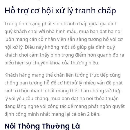
Hỗ trợ cơ hội xử lý tranh chấp
Trong tình trạng phát sinh tranh chấp giữa gia đình
quý khách chơi với nhà hình mẫu, mua ban dat ha noi
luôn mang cán cỗ nhân viên sẵn sàng tương hỗ với cơ
hội xử lý. Điều này không một số giúp gia đình quý
khách chơi cảm thấy bình trọng điểm hơn quanh đó ra
biểu hiện sự chuyên khoa của thương hiệu.
Khách hàng mang thể chắn liên tưởng trực tiếp cùng
chống ban tương hỗ để cơ hội xử lý nhiều vấn đề phát
sinh cơ hội nhanh nhất mang thể chắn chóng với hợp
lý với yêu cầu chăng. mua ban dat ha noi thỏa thuận
đang lắng nghe với công tác để mang phát ngôn quyết
định công minh nhất mang lại cả bên 2 bên.
Nói Thông Thường Là