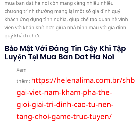
mua ban dat ha noi còn mang càng nhiều nhiều
chương trình thưởng mang lại một số gia đình quý
khách ứng dụng tình nghĩa, giúp chế tạo quan hệ vĩnh
viễn với khắn khít hơn giữa nhà hình mẫu với gia đình
quý khách chơi.
Bảo Mật Với Đáng Tin Cậy Khi Tập
Luyện Tại Mua Ban Dat Ha Noi
Xem
https://helenalima.com.br/shb
thêm:
gai-viet-nam-kham-pha-the-
gioi-giai-tri-dinh-cao-tu-nen-
tang-choi-game-truc-tuyen/