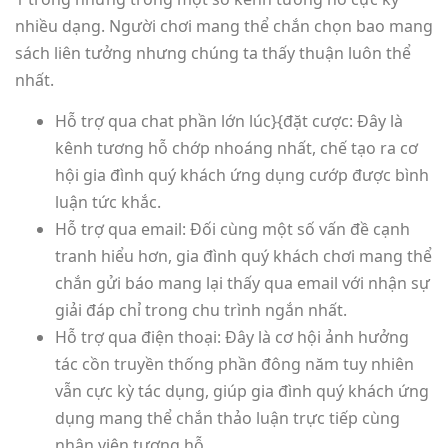
nhiều dạng. Người chơi mang thể chắn chọn bao mang
sách liên tưởng nhưng chúng ta thấy thuận luôn thể
nhất.
Hỗ trợ qua chat phần lớn lúc}{đặt cược: Đây là
kênh tương hỗ chớp nhoáng nhất, chế tạo ra cơ
hội gia đình quý khách ứng dụng cướp được bình
luận tức khắc.
Hỗ trợ qua email: Đối cùng một số vấn đề cạnh
tranh hiểu hơn, gia đình quý khách chơi mang thể
chắn gửi báo mang lại thấy qua email với nhận sự
giải đáp chỉ trong chu trình ngắn nhất.
Hỗ trợ qua điện thoại: Đây là cơ hội ảnh hưởng
tác cồn truyền thống phần đông năm tuy nhiên
vẫn cực kỳ tác dụng, giúp gia đình quý khách ứng
dụng mang thể chắn thảo luận trực tiếp cùng
nhân viên tương hỗ.