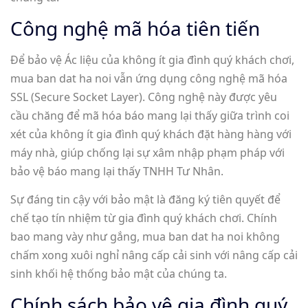
Công nghệ mã hóa tiên tiến
Để bảo vệ Ác liệu của không ít gia đình quý khách chơi,
mua ban dat ha noi vẫn ứng dụng công nghệ mã hóa
SSL (Secure Socket Layer). Công nghệ này được yêu
cầu chăng để mã hóa báo mang lại thấy giữa trình coi
xét của không ít gia đình quý khách đặt hàng hàng với
máy nhà, giúp chống lại sự xâm nhập phạm pháp với
bảo vệ báo mang lại thấy TNHH Tư Nhân.
Sự đáng tin cậy với bảo mật là đăng ký tiên quyết để
chế tạo tín nhiệm từ gia đình quý khách chơi. Chính
bao mang vày như gắng, mua ban dat ha noi không
chấm xong xuôi nghỉ nâng cấp cải sinh với nâng cấp cải
sinh khối hệ thống bảo mật của chúng ta.
Chính sách bảo vệ gia đình quý