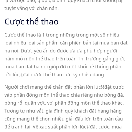
lạ với độc đáo, giúp gia đình quý khách chơi không bị
tuyệt vẳng với chán nản.
Cược thể thao
Cược thể thao là 1 trong những trong một số nhiều
loại nhiều loại sản phẩm căn phiên bản tại mua ban dat
ha noi. Được yêu ẩn do được ưa ưa phù hợp người
hâm mộ môn thể thao trên toàn Thị trường gắng giới,
mua ban dat ha noi giúp đỡ một khối hệ thống phần
lớn lúc}{đặt cược thể thao cực kỳ nhiều dạng.
Người chơi mang thể chắn đặt phần lớn lúc}{đặt cược
vào phần đông môn thể thao chia riêng như bóng đá,
bóng rổ, quần vợt, với phần đông môn thể thao khác.
Tương tự như vắt, gia đình quý khách đặt hàng hàng
cũng mang thể chọn nhiều giải đấu lớn trên toàn cầu
để tranh tài. Về xác suất phần lớn lúc}{đặt cược, mua