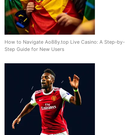
How to Navigate Ao88y.top Live Casino: A Step-by-
Step Guide for New Users