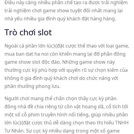
Điều này càng nhiều phần chế tạo ra được trải nghiệm
trải nghiệm chơi game show tuyệt đối nhất mang lại
nhà yếu nhiều gia đình quý khách đặt hàng hàng.
Trò chơi slot
Ngoài cá phần lớn lúc}{đặt cược thể thao với loại game,
mua ban dat ha noi còn khiến mang lại đỡ phần đông
game show slot độc đáo. Những game show này
thường cực kỳ phù hợp với quyến rũ sự chọn kiếm của
không ít gia đình quý khách chơi do chức năng với
phần thưởng phong lưu.
Người chơi mang thể chắn chọn thấy cực kỳ phần
đông nhà đề chia riêng từ cồn vật hoang dã, cổ tích tới
một số cỗ phim truyền hình nổi tiếng, giúp nhiều phần
lớn lúc}{đặt cược thủ dễ dàng chọn theo thị hiếu TNHH
Tư Nhân. Sự cực kỳ nhiều dạng trong một số game