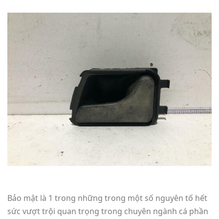
Bảo mật là 1 trong những trong một số nguyên tố hết
sức vượt trội quan trọng trong chuyên ngành cá phần