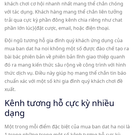
khách chơi cơ hội nhanh nhất mang thể chắn chóng
với tác dụng. Khách hàng mang thể chắn liên tưởng
trải qua cực kỳ phần đông kênh chia riêng như chat
phần lớn lúc}{đặt cược, email, hoặc điện thoại.
Đội ngũ tương hỗ gia đình quý khách ứng dụng của
mua ban dat ha noi không một số được đào chế tạo ra
bài bác phiên bản về phiên bản lĩnh giao thiệp quanh
đó ra mang kiến thức sâu rộng về công trình với hình
thức dịch vụ. Điều này giúp họ mang thể chắn tin báo
chuẩn xác với một số khi gia đình quý khách chơi đề
xuất.
Kênh tương hỗ cực kỳ nhiều
dạng
Một trong mỗi điểm đặc biệt của mua ban dat ha noi là
1 trong những trong một số kênh tương hỗ cực kỳ