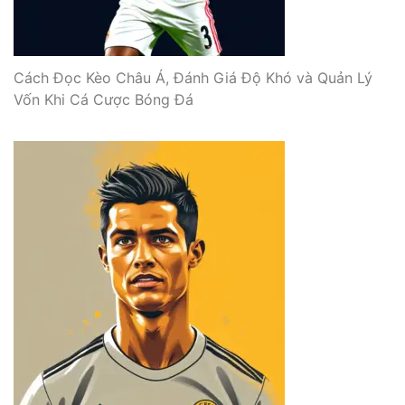
Cách Đọc Kèo Châu Á, Đánh Giá Độ Khó và Quản Lý
Vốn Khi Cá Cược Bóng Đá