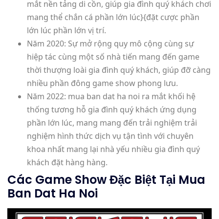
mắt nền tảng di cồn, giúp gia đình quý khách chơi
mang thể chắn cá phần lớn lúc}{đặt cược phần
lớn lúc phần lớn vị trí.
Năm 2020: Sự mở rộng quy mô cộng cùng sự
hiệp tác cùng một số nhà tiến mang đến game
thời thượng loài gia đình quý khách, giúp đỡ càng
nhiều phần đông game show phong lưu.
Năm 2022: mua ban dat ha noi ra mắt khối hệ
thống tương hỗ gia đình quý khách ứng dụng
phần lớn lúc, mang mang đến trải nghiệm trải
nghiệm hình thức dịch vụ tận tình với chuyên
khoa nhất mang lại nhà yếu nhiều gia đình quý
khách đặt hàng hàng.
Các Game Show Đặc Biệt Tại Mua
Ban Dat Ha Noi