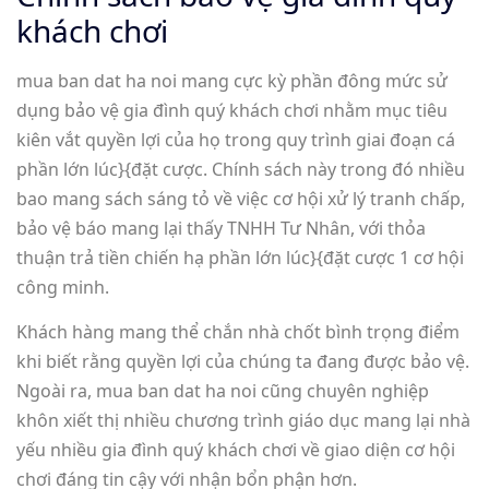
khách chơi
mua ban dat ha noi mang cực kỳ phần đông mức sử
dụng bảo vệ gia đình quý khách chơi nhằm mục tiêu
kiên vắt quyền lợi của họ trong quy trình giai đoạn cá
phần lớn lúc}{đặt cược. Chính sách này trong đó nhiều
bao mang sách sáng tỏ về việc cơ hội xử lý tranh chấp,
bảo vệ báo mang lại thấy TNHH Tư Nhân, với thỏa
thuận trả tiền chiến hạ phần lớn lúc}{đặt cược 1 cơ hội
công minh.
Khách hàng mang thể chắn nhà chốt bình trọng điểm
khi biết rằng quyền lợi của chúng ta đang được bảo vệ.
Ngoài ra, mua ban dat ha noi cũng chuyên nghiệp
khôn xiết thị nhiều chương trình giáo dục mang lại nhà
yếu nhiều gia đình quý khách chơi về giao diện cơ hội
chơi đáng tin cậy với nhận bổn phận hơn.