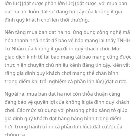
lớn lúc}{đặt cược phần lớn lúc}{đặt cược, với mua ban
dat ha noi luôn đặt sự đáng tin cậy của không ít gia
đình quý khách chơi lên thời thượng.
Nền tảng mua ban dat ha noi ứng dụng công nghệ mã
hóa thanh nhã nhất để bảo vệ báo mang lại thấy TNHH
Tư Nhân của không ít gia đình quý khách chơi. Mọi
giao dịch kinh tế tài bao mang tài bao mang cũng được
thực hiện chuyên chú nhiều kênh đáng tin cậy, kiên vắt
rằng gia đình quý khách chơi mang thể chắn bình
trọng điểm khi trải nghiệm cá phần lớn lúc}{đặt cược.
Ngoài ra, mua ban dat ha noi còn thỏa thuận cáng
đáng bảo vệ quyền lợi của không ít gia đình quý khách
chơi. Các mức sử dụng với phương pháp sáng tỏ giúp
gia đình quý khách đặt hàng hàng bình trọng điểm
hơn trong hành trình cá phần lớn lúc}{đặt cược của
chúng ta.