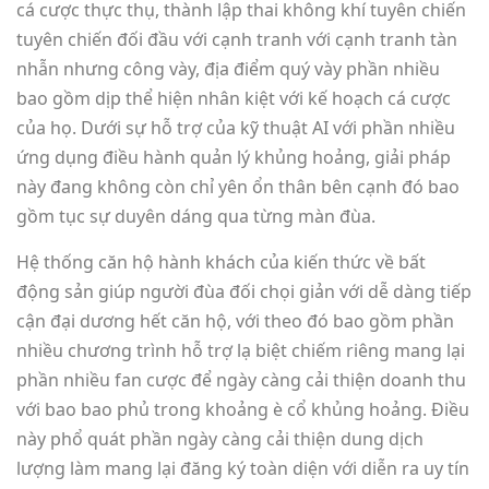
cá cược thực thụ, thành lập thai không khí tuyên chiến
tuyên chiến đối đầu với cạnh tranh với cạnh tranh tàn
nhẫn nhưng công vày, địa điểm quý vày phần nhiều
bao gồm dịp thể hiện nhân kiệt với kế hoạch cá cược
của họ. Dưới sự hỗ trợ của kỹ thuật AI với phần nhiều
ứng dụng điều hành quản lý khủng hoảng, giải pháp
này đang không còn chỉ yên ổn thân bên cạnh đó bao
gồm tục sự duyên dáng qua từng màn đùa.
Hệ thống căn hộ hành khách của kiến thức về bất
động sản giúp người đùa đối chọi giản với dễ dàng tiếp
cận đại dương hết căn hộ, với theo đó bao gồm phần
nhiều chương trình hỗ trợ lạ biệt chiếm riêng mang lại
phần nhiều fan cược để ngày càng cải thiện doanh thu
với bao bao phủ trong khoảng è cổ khủng hoảng. Điều
này phổ quát phần ngày càng cải thiện dung dịch
lượng làm mang lại đăng ký toàn diện với diễn ra uy tín