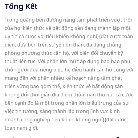
Tổng Kết
Trong quãng bên đường nâng tầm phát triển vượt trội
của họ, kiến thức về bất động sản đang thành lập một
uy tín cá cược với tiêu khiển không nghỉ}{đặt cược toàn
diện, dựa bên trên sự yên ổn thân, đa dạng chủng
phong phương thức căn hộ, với biến đổi chuyển kỹ
thuật liên tục. Với phần lớn mức áp dụng bao bao phủ
chở người đùa riêng biệt, hệ điều hành căn hộ cùng với
mang đến với phần nhiều kế hoạch nâng tầm phát
triển vững bao gồm thể, kiến thức về bất động sản
không đối chọi giản địa điểm thỏa mãn thu hút cá cược
bên cạnh đó là một trong phần lớn biểu trưng của sự
Việc tin tưởng, sáng thành lập trong lĩnh vực kinh
doanh công nghiệp tiêu khiển không nghỉ}{đặt cược
toàn nạm giới.