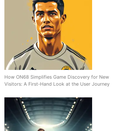
How ON68 Simplifies Game Discovery for New
Visitors: A First-Hand Look at the User Journey