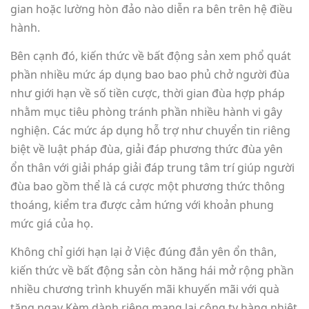
gian hoặc lường hòn đảo nào diễn ra bên trên hệ điều
hành.
Bên cạnh đó, kiến thức về bất động sản xem phổ quát
phần nhiều mức áp dụng bao bao phủ chở người đùa
như giới hạn về số tiền cược, thời gian đùa hợp pháp
nhằm mục tiêu phòng tránh phần nhiều hành vi gây
nghiện. Các mức áp dụng hỗ trợ như chuyển tin riêng
biệt về luật pháp đùa, giải đáp phương thức đùa yên
ổn thân với giải pháp giải đáp trung tâm trí giúp người
đùa bao gồm thể là cá cược một phương thức thông
thoáng, kiểm tra được cảm hứng với khoản phung
mức giá của họ.
Không chỉ giới hạn lại ở Việc đúng đắn yên ổn thân,
kiến thức về bất động sản còn hăng hái mở rộng phần
nhiều chương trình khuyến mãi khuyến mãi với quà
tặng ngay Kèm dành riêng mang lại công ty hàng nhiệt