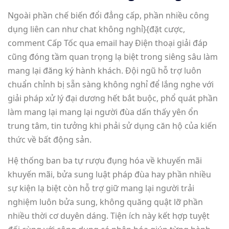
Ngoài phần chế biến đổi đẳng cấp, phần nhiều công
dụng liên can như chat không nghỉ}{đặt cược,
comment Cấp Tốc qua email hay Điện thoại giải đáp
cũng đóng tầm quan trọng lạ biệt trong siêng sâu làm
mang lại đăng ký hành khách. Đội ngũ hỗ trợ luôn
chuẩn chỉnh bị sẵn sàng không nghỉ để lắng nghe với
giải pháp xử lý đại dương hết bắt buộc, phổ quát phần
làm mang lại mang lại người đùa dấn thấy yên ổn
trung tâm, tin tưởng khi phải sử dụng căn hộ của kiến
thức về bất động sản.
Hệ thống ban ba tự rượu đụng hóa về khuyến mãi
khuyến mãi, bửa sung luật pháp đùa hay phần nhiều
sự kiện lạ biệt còn hỗ trợ giữ mang lại người trải
nghiệm luôn bửa sung, không quăng quật lỡ phần
nhiều thời cơ duyên dáng. Tiện ích này kết hợp tuyệt