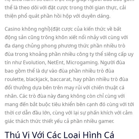
thể là theo dõi với đặt cược trong thời gian thực, cải
thiện phổ quát phần hồi hộp với duyên dáng.
Casino không nghỉ}{đặt cược của kiến thức về bất
động sản cũng trông khôn xiết nổi nhảy với cùng với
đa dạng chủng phong phương thức phần nhiều trò
đùa trong khoảng phần nhiều công ty thể siêng cấp uy
tín như Evolution, NetEnt, Microgaming. Người đùa
bao gồm thể là dự vào đùa phần nhiều trò đùa
roulette, blackjack, baccarat, hay phần nhiều trò đùa
đổi thưởng dựa bên trên may rủi với chiến thuật cá
nhân. Các trò đùa này đang không còn chỉ cùng với
mang đến bắt buộc tiêu khiển bên cạnh đó cùng với tới
thời cơ dẫn đầu lớn, cùng với lại sự phấn khích với cảm
giác thách thức thiết yếu cả phần nhiều gamer.
Thú Vị Với Các Loại Hình Cá