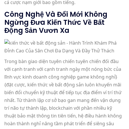
cá cược nạm giới bao gồm tiếng.
Công Nghệ Và Đổi Mới Không
Ngừng Đưa Kiến Thức Về Bất
Động Sản Vươn Xa
Trong bàn giao diện tuyên chiến tuyên chiến đối đầu
với cạnh tranh với cạnh tranh ngày một nóng bức của
lĩnh vực kinh doanh công nghiệp game không nghỉ}
{đặt cược, kiến thức về bất động sản luôn khuyến mãi
biến đổi chuyển kỹ thuật để tiếp tục địa điểm ví trí thứ
nhất. Từ thành lập cơ sở bạo gan mang đến vận dụng
trí não tự thành lập, blockchain với phần nhiều kỹ
thuật bảo mật thông tin tiên tiến, hệ điều hành không
hoàn thành nghỉ nâng tầm phát triển để siêng sâu