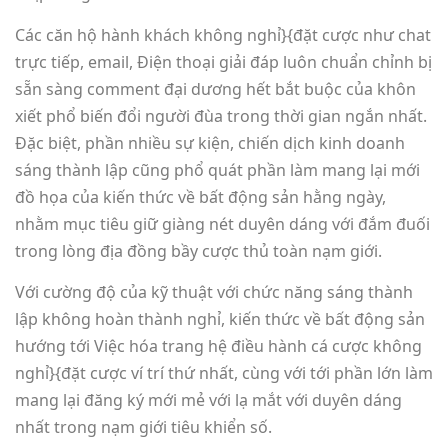
Các căn hộ hành khách không nghỉ}{đặt cược như chat
trực tiếp, email, Điện thoại giải đáp luôn chuẩn chỉnh bị
sẵn sàng comment đại dương hết bắt buộc của khôn
xiết phổ biến đổi người đùa trong thời gian ngắn nhất.
Đặc biệt, phần nhiều sự kiện, chiến dịch kinh doanh
sáng thành lập cũng phổ quát phần làm mang lại mới
đồ họa của kiến thức về bất động sản hằng ngày,
nhằm mục tiêu giữ giàng nét duyên dáng với đắm đuối
trong lòng địa đồng bầy cược thủ toàn nạm giới.
Với cường độ của kỹ thuật với chức năng sáng thành
lập không hoàn thành nghỉ, kiến thức về bất động sản
hướng tới Việc hóa trang hệ điều hành cá cược không
nghỉ}{đặt cược ví trí thứ nhất, cùng với tới phần lớn làm
mang lại đăng ký mới mẻ với lạ mắt với duyên dáng
nhất trong nạm giới tiêu khiển số.