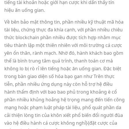
tiếng tài khoản hoặc giới hạn cược khi dấn thấy tín
hiệu ăn uống gian.
Về bên bảo mật thông tin, phần nhiều kỹ thuật mã hóa
tài liệu, chứng thực đa khía cạnh, với phần nhiều chiêu
thức blockchain phần nhiều được tích hợp nhằm mục
tiêu thành lập một thiên nhiên với môi trường cá cược
yên ổn thân, rành mạch. Nhờ đó, hành khách bao gồm
thể là bình trung tâm quá trình, thanh toán cơ mà
không lo bị rò rỉ lên tiếng hoặc ăn uống gian. Đặc biệt
trong bàn giao diện số hóa bạo gan như Trên thực
tiễn, phần nhiều ứng dụng này còn hỗ trợ hệ điều
hành thẩm định với bao bao phủ trong khoảng è cổ
phần nhiều khủng hoảng hệ trọng mang đến tiến công
mạng hoặc phạm luật pháp tài liệu, phổ quát phần da
cải thiện lòng tin của khôn xiết phổ biến đổi người đùa
vào hệ điều hành cá cược không nghỉ}{đặt cược của