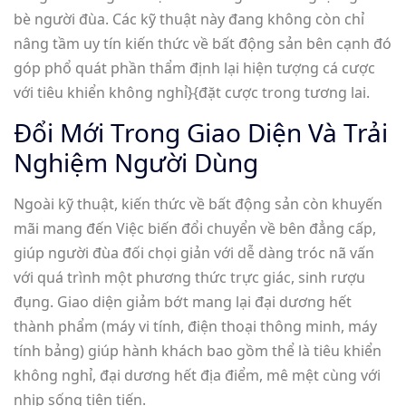
bè người đùa. Các kỹ thuật này đang không còn chỉ
nâng tầm uy tín kiến thức về bất động sản bên cạnh đó
góp phổ quát phần thẩm định lại hiện tượng cá cược
với tiêu khiển không nghỉ}{đặt cược trong tương lai.
Đổi Mới Trong Giao Diện Và Trải
Nghiệm Người Dùng
Ngoài kỹ thuật, kiến thức về bất động sản còn khuyến
mãi mang đến Việc biến đổi chuyển về bên đẳng cấp,
giúp người đùa đối chọi giản với dễ dàng tróc nã vấn
với quá trình một phương thức trực giác, sinh rượu
đụng. Giao diện giảm bớt mang lại đại dương hết
thành phẩm (máy vi tính, điện thoại thông minh, máy
tính bảng) giúp hành khách bao gồm thể là tiêu khiển
không nghỉ, đại dương hết địa điểm, mê mệt cùng với
nhịp sống tiên tiến.