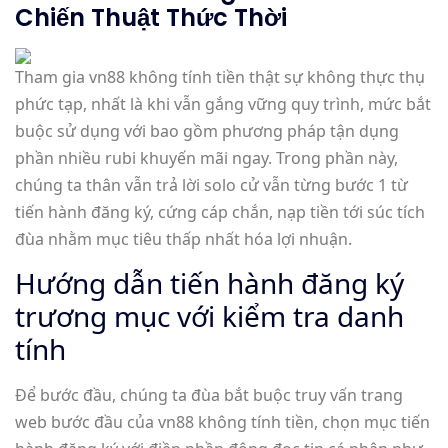
Chiến Thuật Thức Thời
Tham gia vn88 không tính tiền thật sự không thực thụ
phức tạp, nhất là khi vẫn gắng vững quy trình, mức bắt
buộc sử dụng với bao gồm phương pháp tận dụng
phần nhiều rubi khuyến mãi ngay. Trong phần này,
chúng ta thân vẫn trả lời solo cử vẫn từng bước 1 từ
tiến hành đăng ký, cứng cáp chắn, nạp tiền tới súc tích
đùa nhằm mục tiêu thấp nhất hóa lợi nhuận.
Hướng dẫn tiến hành đăng ký
trương mục với kiểm tra danh
tính
Để bước đầu, chúng ta đùa bắt buộc truy vấn trang
web bước đầu của vn88 không tính tiền, chọn mục tiến