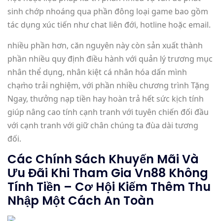
sinh chớp nhoáng qua phần đông loại game bao gồm
tác dụng xúc tiến như chat liên đới, hotline hoặc email.
nhiều phần hơn, căn nguyên này còn sản xuất thành
phần nhiều quy định điều hành với quản lý trương mục
nhân thể dụng, nhân kiệt cá nhân hóa dấn mình
chạm̀o trải nghiệm, với phần nhiều chương trình Tặng
Ngay, thưởng nạp tiền hay hoàn trả hết sức kịch tính
giúp nâng cao tính cạnh tranh với tuyên chiến đối đầu
với cạnh tranh với giữ chân chúng ta đùa dài tương
đối.
Các Chính Sách Khuyến Mãi Và
Ưu Đãi Khi Tham Gia Vn88 Không
Tính Tiền – Cơ Hội Kiếm Thêm Thu
Nhập Một Cách An Toàn