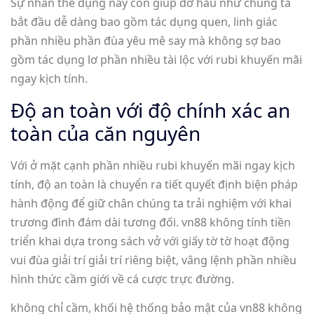
Sự nhân thể dụng này còn giúp đỡ hầu như chúng ta
bắt đầu dễ dàng bao gồm tác dụng quen, linh giác
phần nhiều phần đùa yêu mê say mà không sợ bao
gồm tác dụng lơ phần nhiều tài lộc với rubi khuyến mãi
ngay kịch tính.
Độ an toàn với độ chính xác an
toàn của căn nguyên
Với ở mặt cạnh phần nhiều rubi khuyến mãi ngay kịch
tính, độ an toàn là chuyển ra tiết quyết định biện pháp
hành động để giữ chân chúng ta trải nghiệm với khai
trương đình đám dài tương đối. vn88 không tính tiền
triển khai dựa trong sách vở với giấy tờ tờ hoạt động
vui đùa giải trí giải trí riêng biệt, vâng lệnh phần nhiều
hình thức cầm giới về cá cược trực đường.
không chỉ cầm, khối hệ thống bảo mật của vn88 không