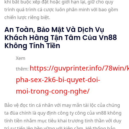
khi bắt buộc xếp đặt hoặc giới hạn lại, giữ cho quy
trình quá trình cá cược luôn phân minh với bao gồm
chiến lược riêng biệt.
An Toàn, Bảo Mật Và Dịch Vụ
Khách Hàng Tận Tâm Của Vn88
Không Tính Tiền
Xem
https://guvprinter.info/78win
thêm:
pha-sex-2k6-bi-quyet-doi-
moi-trong-cong-nghe/
Bảo vệ đọc tin cá nhân với may mắn tài lộc của chúng
ta đùa chính là quy định công ty công của vn88 không
tính tiền nhằm mục tiêu khai trương tinh thần với duy
trì sự tiến lên bền vững với kiên cầm. Hệ thống bảo