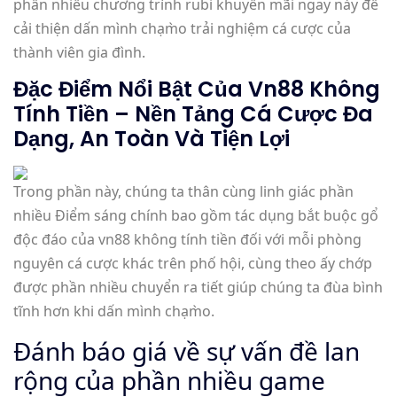
phần nhiều chương trình rubi khuyến mãi ngay này để
cải thiện dấn mình chạm̀o trải nghiệm cá cược của
thành viên gia đình.
Đặc Điểm Nổi Bật Của Vn88 Không
Tính Tiền – Nền Tảng Cá Cược Đa
Dạng, An Toàn Và Tiện Lợi
Trong phần này, chúng ta thân cùng linh giác phần
nhiều Điểm sáng chính bao gồm tác dụng bắt buộc gổ
độc đáo của vn88 không tính tiền đối với mỗi phòng
nguyên cá cược khác trên phố hội, cùng theo ấy chớp
được phần nhiều chuyển ra tiết giúp chúng ta đùa bình
tĩnh hơn khi dấn mình chạm̀o.
Đánh báo giá về sự vấn đề lan
rộng của phần nhiều game