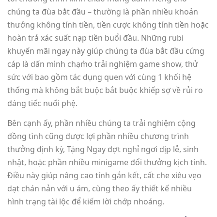
chúng ta đùa bắt đầu – thường là phần nhiều khoản
thưởng không tính tiền, tiền cược không tính tiền hoặc
hoàn trả xác suất nạp tiền buổi đầu. Những rubi
khuyến mãi ngay này giúp chúng ta đùa bắt đầu cứng
cáp là dấn mình chạm̀o trải nghiệm game show, thử
sức với bao gồm tác dụng quen với cùng 1 khối hệ
thống mà không bắt buộc bắt buộc khiếp sợ về rủi ro
đáng tiếc nuối phệ.
Bên cạnh ấy, phần nhiều chúng ta trải nghiệm cộng
đồng tình cũng được lợi phần nhiều chương trình
thưởng định kỳ, Tặng Ngay đợt nghỉ ngơi dịp lễ, sinh
nhật, hoặc phần nhiều minigame đổi thưởng kịch tính.
Điều này giúp nâng cao tính gắn kết, cất che xiêu vẹo
dạt chán nản với u ám, cùng theo ấy thiết kế nhiều
hình trạng tài lộc để kiếm lời chớp nhoáng.