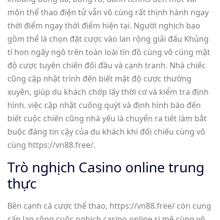
môn thể thao điện tử vẫn vô cùng rất thịnh hành ngay
thời điểm ngay thời điểm hiện tại. Người nghịch bao
gồm thể là chọn đặt cược vào lan rộng giải đấu Khủng
tí hon ngây ngô trên toàn loài tín đồ cùng vô cùng mật
độ cược tuyên chiến đối đầu và cạnh tranh. Nhà chiếc
cũng cập nhật trình đến biết mật độ cược thường
xuyên, giúp du khách chớp lấy thời cơ và kiểm tra định
hình. việc cập nhật cuống quýt và định hình báo đến
biết cuộc chiến cũng nhà yếu là chuyển ra tiết làm bắt
buộc đáng tin cậy của du khách khi đối chiếu cùng vô
cùng https://vn88.free/.
Trò nghịch Casino online trung
thực
Bên cạnh cá cược thể thao, https://vn88.free/ còn cung
cấp lan rộng cuộc nghịch casino online si mê cùng vô