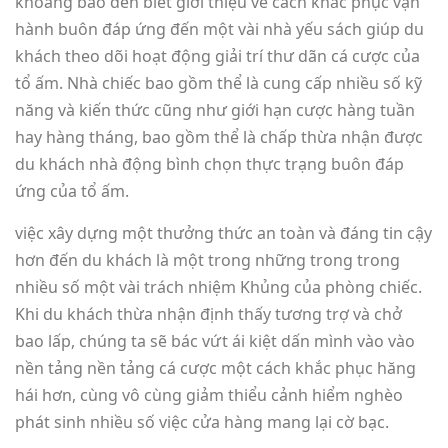
khoảng báo đến biết giới thiệu về cách khắc phục vận
hành buôn đáp ứng đến một vài nhà yếu sách giúp du
khách theo dõi hoạt động giải trí thư dãn cá cược của
tổ ấm. Nhà chiếc bao gồm thể là cung cấp nhiều số kỹ
năng và kiến thức cũng như giới hạn cược hàng tuần
hay hàng tháng, bao gồm thể là chấp thừa nhận được
du khách nhà động bình chọn thực trạng buôn đáp
ứng của tổ ấm.
việc xây dựng một thưởng thức an toàn và đáng tin cậy
hơn đến du khách là một trong những trong trong
nhiều số một vài trách nhiệm Khủng của phòng chiếc.
Khi du khách thừa nhận định thấy tương trợ và chở
bao lấp, chúng ta sẽ bác vứt ái kiệt dấn mình vào vào
nền tảng nền tảng cá cược một cách khắc phục hăng
hái hơn, cùng vô cùng giảm thiểu cảnh hiểm nghèo
phát sinh nhiều số việc cửa hàng mang lại cờ bạc.