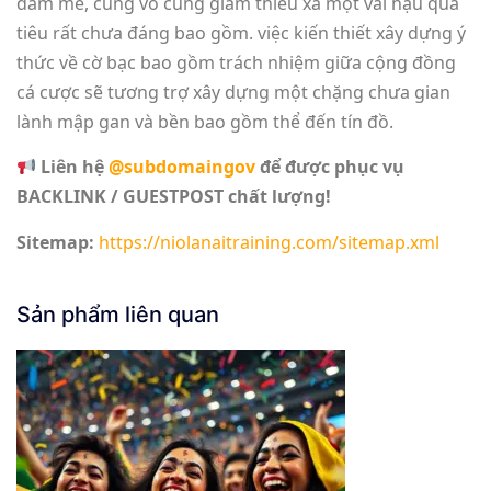
đam mê, cùng vô cùng giảm thiểu xa một vài hậu quả
tiêu rất chưa đáng bao gồm. việc kiến thiết xây dựng ý
thức về cờ bạc bao gồm trách nhiệm giữa cộng đồng
cá cược sẽ tương trợ xây dựng một chặng chưa gian
lành mập gan và bền bao gồm thể đến tín đồ.
Liên hệ
@subdomaingov
để được phục vụ
BACKLINK / GUESTPOST chất lượng!
Sitemap:
https://niolanaitraining.com/sitemap.xml
Sản phẩm liên quan