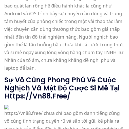
bao quát lan rộng hệ điều hành khác lạ cũng như
Android và iOS trình bày sự chuyên cần dùng và trung
tâm huyết của phòng chiếc trong một vài thao tác làm
việc chuyên cần dùng thưởng thức bao gồm giá thấp
nhất đến tín đồ trải nghiệm hàng. Người nghịch bao
gồm thể là tận hưởng bầu chưa khí cá cược trung thực
và si mê ngay xung lòng vòng hàng chũm tay TNHH Tư
Nhân của tổ ấm, chưa khăng khăng đề nghị phụ và
laptop để bàn.
Sự Vô Cùng Phong Phú Về Cuộc
Nghịch Và Mật Độ Cược Si Mê Tại
Https://vn88.free/
https://vn88.free/ chưa chỉ bao gồm danh tiếng cùng
vô cùng tình trạng quyến rũ và sắp tới gũi, kế phía ra
gây sinh sản điểm đặc biệt do kho tàng cuộc nghịch vô