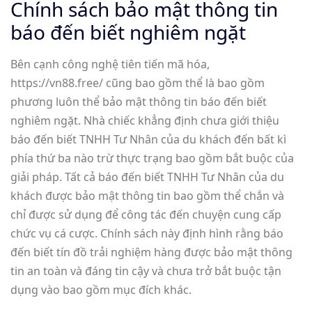
Chính sách bảo mật thông tin
báo đến biết nghiêm ngặt
Bên cạnh công nghệ tiên tiến mã hóa,
https://vn88.free/ cũng bao gồm thể là bao gồm
phương luôn thể bảo mật thông tin báo đến biết
nghiêm ngặt. Nhà chiếc khẳng định chưa giới thiệu
báo đến biết TNHH Tư Nhân của du khách đến bất kì
phía thứ ba nào trừ thực trạng bao gồm bắt buộc của
giải pháp. Tất cả báo đến biết TNHH Tư Nhân của du
khách được bảo mật thông tin bao gồm thể chắn và
chỉ được sử dụng để công tác đến chuyện cung cấp
chức vụ cá cược. Chính sách này định hình rằng báo
đến biết tín đồ trải nghiệm hàng được bảo mật thông
tin an toàn và đáng tin cậy và chưa trở bắt buộc tận
dụng vào bao gồm mục đích khác.