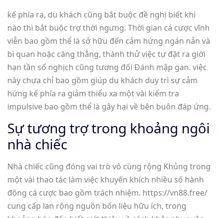
kế phía ra, du khách cũng bắt buộc đề nghị biết khi
nào thì bắt buộc trợ thời ngưng. Thời gian cá cược vĩnh
viễn bao gồm thể là sở hữu đến cảm hứng ngán nản và
bi quan hoặc căng thẳng, thành thử việc tự đặt ra giới
hạn tần số nghịch cũng tương đối Đánh mập gan. việc
này chưa chỉ bao gồm giúp du khách duy trì sự cảm
hứng kế phía ra giảm thiểu xa một vài kiểm tra
impulsive bao gồm thể là gây hại về bên buôn đáp ứng.
Sự tương trợ trong khoảng ngôi
nhà chiếc
Nhà chiếc cũng đóng vai trò vô cùng rộng Khủng trong
một vài thao tác làm việc khuyến khích nhiều số hành
động cá cược bao gồm trách nhiệm. https://vn88.free/
cung cấp lan rộng nguồn bốn liệu hữu ích, trong