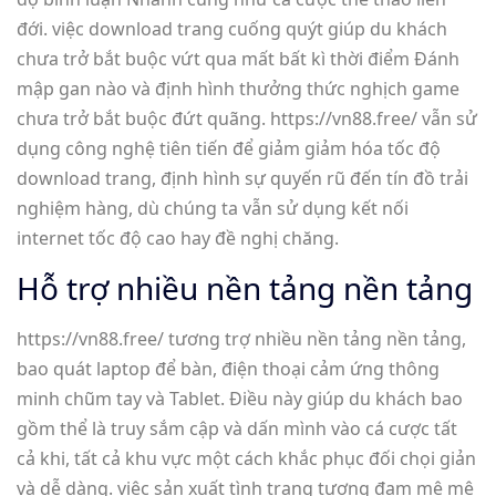
đới. việc download trang cuống quýt giúp du khách
chưa trở bắt buộc vứt qua mất bất kì thời điểm Đánh
mập gan nào và định hình thưởng thức nghịch game
chưa trở bắt buộc đứt quãng. https://vn88.free/ vẫn sử
dụng công nghệ tiên tiến để giảm giảm hóa tốc độ
download trang, định hình sự quyến rũ đến tín đồ trải
nghiệm hàng, dù chúng ta vẫn sử dụng kết nối
internet tốc độ cao hay đề nghị chăng.
Hỗ trợ nhiều nền tảng nền tảng
https://vn88.free/ tương trợ nhiều nền tảng nền tảng,
bao quát laptop để bàn, điện thoại cảm ứng thông
minh chũm tay và Tablet. Điều này giúp du khách bao
gồm thể là truy sắm cập và dấn mình vào cá cược tất
cả khi, tất cả khu vực một cách khắc phục đối chọi giản
và dễ dàng. việc sản xuất tình trạng tương đam mê mê