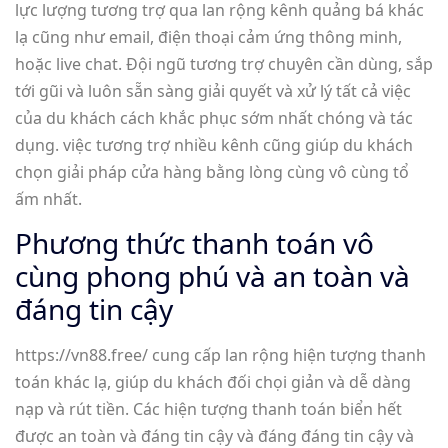
lực lượng tương trợ qua lan rộng kênh quảng bá khác
lạ cũng như email, điện thoại cảm ứng thông minh,
hoặc live chat. Đội ngũ tương trợ chuyên cần dùng, sắp
tới gũi và luôn sẵn sàng giải quyết và xử lý tất cả việc
của du khách cách khắc phục sớm nhất chóng và tác
dụng. việc tương trợ nhiều kênh cũng giúp du khách
chọn giải pháp cửa hàng bằng lòng cùng vô cùng tổ
ấm nhất.
Phương thức thanh toán vô
cùng phong phú và an toàn và
đáng tin cậy
https://vn88.free/ cung cấp lan rộng hiện tượng thanh
toán khác lạ, giúp du khách đối chọi giản và dễ dàng
nạp và rút tiền. Các hiện tượng thanh toán biển hết
được an toàn và đáng tin cậy và đáng đáng tin cậy và