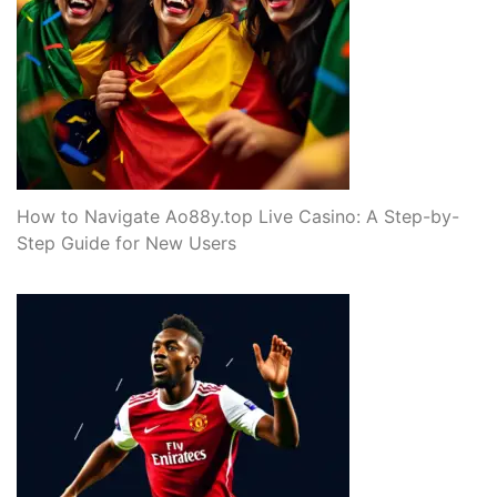
How to Navigate Ao88y.top Live Casino: A Step-by-
Step Guide for New Users