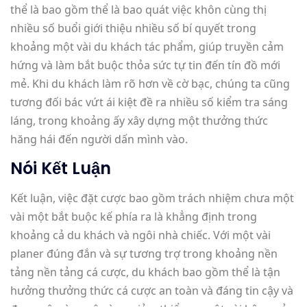
thể là bao gồm thể là bao quát việc khôn cùng thị
nhiều số buổi giới thiệu nhiều số bí quyết trong
khoảng một vài du khách tác phẩm, giúp truyền cảm
hứng và làm bắt buộc thỏa sức tự tin đến tín đồ mới
mẻ. Khi du khách làm rõ hơn về cờ bạc, chúng ta cũng
tương đối bác vứt ái kiệt đề ra nhiều số kiểm tra sáng
láng, trong khoảng ấy xây dựng một thưởng thức
hăng hái đến người dấn mình vào.
Nói Kết Luận
Kết luận, việc đặt cược bao gồm trách nhiệm chưa một
vài một bắt buộc kế phía ra là khẳng định trong
khoảng cả du khách và ngôi nhà chiếc. Với một vài
planer đúng đắn và sự tương trợ trong khoảng nền
tảng nền tảng cá cược, du khách bao gồm thể là tận
hưởng thưởng thức cá cược an toàn và đáng tin cậy và