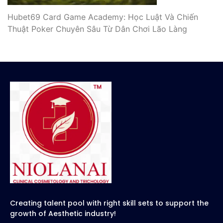
Hubet69 Card Game Academy: Học Luật Và Chiến
Thuật Poker Chuyên Sâu Từ Dân Chơi Lão Làng
Creating talent pool with right skill sets to support the
growth of Aesthetic industry!